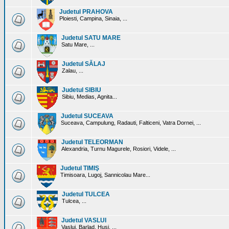
Judetul PRAHOVA
Ploiesti, Campina, Sinaia, ...
Judetul SATU MARE
Satu Mare, ...
Judetul SĂLAJ
Zalau, ...
Judetul SIBIU
Sibiu, Medias, Agnita...
Judetul SUCEAVA
Suceava, Campulung, Radauti, Falticeni, Vatra Dornei, ...
Judetul TELEORMAN
Alexandria, Turnu Magurele, Rosiori, Videle, ...
Judetul TIMIŞ
Timisoara, Lugoj, Sannicolau Mare...
Judetul TULCEA
Tulcea, ...
Judetul VASLUI
Vaslui, Barlad, Husi, ...