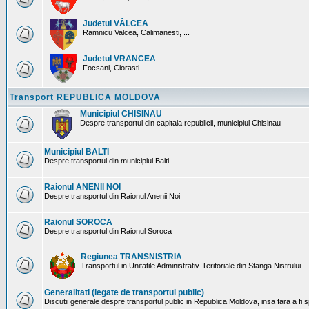
Judetul VÂLCEA
Ramnicu Valcea, Calimanesti, ...
Judetul VRANCEA
Focsani, Ciorasti ...
Transport REPUBLICA MOLDOVA
Municipiul CHISINAU
Despre transportul din capitala republicii, municipiul Chisinau
Municipiul BALTI
Despre transportul din municipiul Balti
Raionul ANENII NOI
Despre transportul din Raionul Anenii Noi
Raionul SOROCA
Despre transportul din Raionul Soroca
Regiunea TRANSNISTRIA
Transportul in Unitatile Administrativ-Teritoriale din Stanga Nistrului -
Generalitati (legate de transportul public)
Discutii generale despre transportul public in Republica Moldova, insa fara a fi s