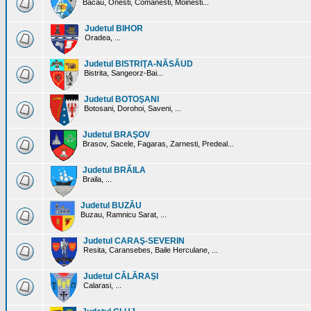
Bacau, Onesti, Comanesti, Moinesti...
Judetul BIHOR
Oradea, ...
Judetul BISTRIŢA-NĂSĂUD
Bistrita, Sangeorz-Bai...
Judetul BOTOŞANI
Botosani, Dorohoi, Saveni, ...
Judetul BRAŞOV
Brasov, Sacele, Fagaras, Zarnesti, Predeal...
Judetul BRĂILA
Braila, ...
Judetul BUZĂU
Buzau, Ramnicu Sarat, ...
Judetul CARAŞ-SEVERIN
Resita, Caransebes, Baile Herculane, ...
Judetul CĂLĂRAŞI
Calarasi, ...