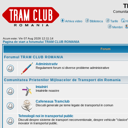
T
Comunitat
Arhiva video
Biblioteca
Tarife
H
Membri
Acum este: Vin 07 Aug 2026 12:11:14
Pagina de start a forumului TRAM CLUB ROMANIA
Forum
Forumul TRAM CLUB ROMANIA
Administrativ
Regulament forum si diverse probleme administrative
Comunitatea Prietenilor Mijloacelor de Transport din Romania
Intalniri
Intalnirile noastre
Cafeneaua Tramclub
Discutii generale pe teme legate de transportul in comun
Tehnologii noi in transportul public
Discutii despre sisteme de transport neconventionale, despre vehicule "clasice"
inovator in transportul public.