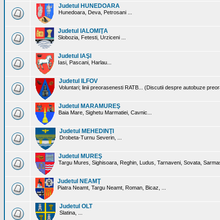
Judetul HUNEDOARA
Hunedoara, Deva, Petrosani ...
Judetul IALOMIŢA
Slobozia, Fetesti, Urziceni ...
Judetul IAŞI
Iasi, Pascani, Harlau...
Judetul ILFOV
Voluntari; linii preorasenesti RATB... (Discutii despre autobuze preo
Judetul MARAMUREŞ
Baia Mare, Sighetu Marmatiei, Cavnic...
Judetul MEHEDINŢI
Drobeta-Turnu Severin, ...
Judetul MUREŞ
Targu Mures, Sighisoara, Reghin, Ludus, Tarnaveni, Sovata, Sarmas
Judetul NEAMŢ
Piatra Neamt, Targu Neamt, Roman, Bicaz, ...
Judetul OLT
Slatina, ...