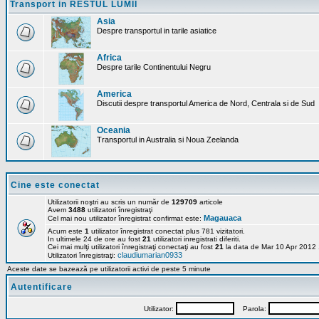
Transport in RESTUL LUMII
Asia
Despre transportul in tarile asiatice
Africa
Despre tarile Continentului Negru
America
Discutii despre transportul America de Nord, Centrala si de Sud
Oceania
Transportul in Australia si Noua Zeelanda
Cine este conectat
Utilizatorii noştri au scris un număr de
129709
articole
Avem
3488
utilizatori înregistraţi
Magauaca
Cel mai nou utilizator înregistrat confirmat este:
Acum este
1
utilizator înregistrat conectat plus 781 vizitatori.
In ultimele 24 de ore au fost
21
utilizatori inregistrati diferiti.
Cei mai mulţi utilizatori înregistraţi conectaţi au fost
21
la data de Mar 10 Apr 2012
claudiumarian0933
Utilizatori înregistraţi:
Aceste date se bazează pe utilizatorii activi de peste 5 minute
Autentificare
Utilizator:
Parola: