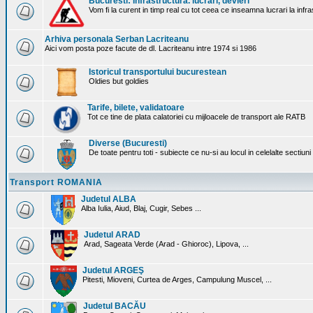
Bucuresti: Infrastructura. lucrari, devieri
Vom fi la curent in timp real cu tot ceea ce inseamna lucrari la infr
Arhiva personala Serban Lacriteanu
Aici vom posta poze facute de dl. Lacriteanu intre 1974 si 1986
Istoricul transportului bucurestean
Oldies but goldies
Tarife, bilete, validatoare
Tot ce tine de plata calatoriei cu mijloacele de transport ale RATB
Diverse (Bucuresti)
De toate pentru toti - subiecte ce nu-si au locul in celelalte sectiun
Transport ROMANIA
Judetul ALBA
Alba Iulia, Aiud, Blaj, Cugir, Sebes ...
Judetul ARAD
Arad, Sageata Verde (Arad - Ghioroc), Lipova, ...
Judetul ARGEŞ
Pitesti, Mioveni, Curtea de Arges, Campulung Muscel, ...
Judetul BACĂU