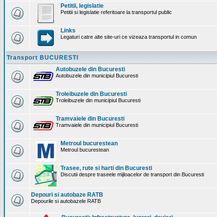
Petitii, legislatie
Petitii si legislatie referitoare la transportul public
Links
Legaturi catre alte site-uri ce vizeaza transportul in comun
Transport BUCURESTI
Autobuzele din Bucuresti
Autobuzele din municipiul Bucuresti
Troleibuzele din Bucuresti
Troleibuzele din municipiul Bucuresti
Tramvaiele din Bucuresti
Tramvaiele din municipiul Bucuresti
Metroul bucurestean
Metroul bucurestean
Trasee, rute si harti din Bucuresti
Discutii despre traseele mijloacelor de transport din Bucuresti
Depouri si autobaze RATB
Depourile si autobazele RATB