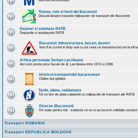
Metroul bucurestean
Trasee, rute si harti din Bucuresti
Discutii despre traseele mijloacelor de transport din Bucuresti
Depouri si autobaze RATB
Depourile si autobazele RATB
Bucuresti: Infrastructura. lucrari, devieri
Vom fi la curent in timp real cu tot ceea ce inseamna lucrari la infr
Arhiva personala Serban Lacriteanu
Aici vom posta poze facute de dl. Lacriteanu intre 1974 si 1986
Istoricul transportului bucurestean
Oldies but goldies
Tarife, bilete, validatoare
Tot ce tine de plata calatoriei cu mijloacele de transport ale RATB
Diverse (Bucuresti)
De toate pentru toti - subiecte ce nu-si au locul in celelalte sectiun
Transport ROMANIA
Transport REPUBLICA MOLDOVA