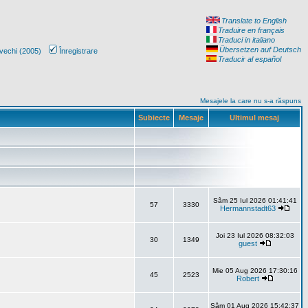
Translate to English
Traduire en français
Traduci in italiano
Übersetzen auf Deutsch
vechi (2005)
Înregistrare
Traducir al español
Mesajele la care nu s-a răspuns
Subiecte
Mesaje
Ultimul mesaj
Sâm 25 Iul 2026 01:41:41
57
3330
Hermannstadt63
Joi 23 Iul 2026 08:32:03
30
1349
guest
Mie 05 Aug 2026 17:30:16
45
2523
Robert
Sâm 01 Aug 2026 15:42:37