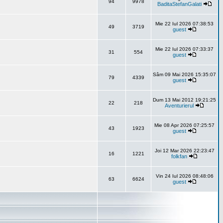
94
9978
BaditaStefanGalati
Mie 22 Iul 2026 07:38:53
49
3719
guest
Mie 22 Iul 2026 07:33:37
31
554
guest
Sâm 09 Mai 2026 15:35:07
79
4339
guest
Dum 13 Mai 2012 19:21:25
22
218
Aventurierul
Mie 08 Apr 2026 07:25:57
43
1923
guest
Joi 12 Mar 2026 22:23:47
16
1221
folkfan
Vin 24 Iul 2026 08:48:06
63
6624
guest