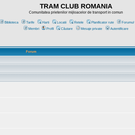
TRAM CLUB ROMANIA
Comunitatea prietenilor mijloacelor de transport in comun
Biblioteca
Tarife
Harti
Locatii
Retele
Planificator rute
Forumul 
Membri
Profil
Căutare
Mesaje private
Autentificare
Forum