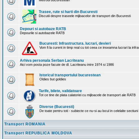
Metroul bucurestean
Trasee, rute si harti din Bucuresti
Discutii despre traseele mijloacelor de transport din Bucuresti
Depouri si autobaze RATB
Depourile si autobazele RATB
Bucuresti: Infrastructura. lucrari, devieri
Vom fi la curent in timp real cu tot ceea ce inseamna lucrari la infr
Arhiva personala Serban Lacriteanu
Aici vom posta poze facute de dl. Lacriteanu intre 1974 si 1986
Istoricul transportului bucurestean
Oldies but goldies
Tarife, bilete, validatoare
Tot ce tine de plata calatoriei cu mijloacele de transport ale RATB
Diverse (Bucuresti)
De toate pentru toti - subiecte ce nu-si au locul in celelalte sectiun
Transport ROMANIA
Transport REPUBLICA MOLDOVA