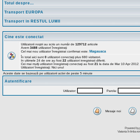
Totul despre...
Transport EUROPA
Transport in RESTUL LUMII
Cine este conectat
Utilizatorii noştri au scris un număr de
129712
articole
Avem
3488
utilizatori înregistraţi
Magauaca
Cel mai nou utilizator înregistrat confirmat este:
În total aici sunt
0
utilizatori conectaţi plus 680 vizitatori.
In ultimele 24 de ore au fost
22
utilizatori inregistrati diferiti.
Cei mai mulţi utilizatori înregistraţi conectaţi au fost
21
la data de Mar 10 Apr 2012
Utilizatori înregistraţi: Nici unul
Aceste date se bazează pe utilizatorii activi de peste 5 minute
Autentificare
Utilizator:
Parola:
Mesaje noi
Powered by
Varianta în limba r