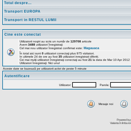
Totul despre...
Transport EUROPA
Transport in RESTUL LUMII
Cine este conectat
Utilizatorii noştri au scris un număr de
129708
articole
Avem
3488
utilizatori înregistraţi
Magauaca
Cel mai nou utilizator înregistrat confirmat este:
În total aici sunt
0
utilizatori conectaţi plus 975 vizitatori.
In ultimele 24 de ore au fost
35
utilizatori inregistrati diferiti.
Cei mai mulţi utilizatori înregistraţi conectaţi au fost
21
la data de Mar 10 Apr 2012
Utilizatori înregistraţi: Nici unul
Aceste date se bazează pe utilizatorii activi de peste 5 minute
Autentificare
Utilizator:
Parola:
Mesaje noi
Powered by
Varianta în limba r