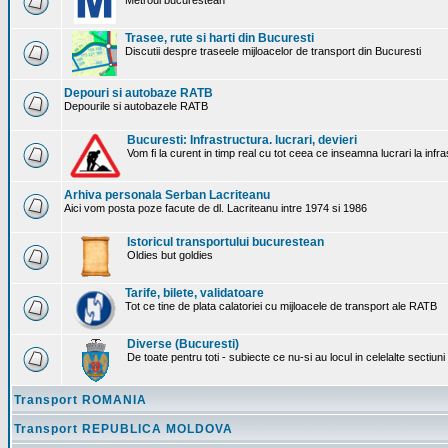
Metroul bucurestean
Trasee, rute si harti din Bucuresti
Discutii despre traseele mijloacelor de transport din Bucuresti
Depouri si autobaze RATB
Depourile si autobazele RATB
Bucuresti: Infrastructura. lucrari, devieri
Vom fi la curent in timp real cu tot ceea ce inseamna lucrari la infr
Arhiva personala Serban Lacriteanu
Aici vom posta poze facute de dl. Lacriteanu intre 1974 si 1986
Istoricul transportului bucurestean
Oldies but goldies
Tarife, bilete, validatoare
Tot ce tine de plata calatoriei cu mijloacele de transport ale RATB
Diverse (Bucuresti)
De toate pentru toti - subiecte ce nu-si au locul in celelalte sectiun
Transport ROMANIA
Transport REPUBLICA MOLDOVA