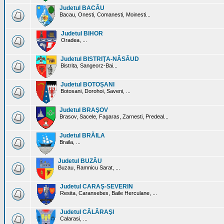
Judetul BACĂU
Bacau, Onesti, Comanesti, Moinesti...
Judetul BIHOR
Oradea, ...
Judetul BISTRIŢA-NĂSĂUD
Bistrita, Sangeorz-Bai...
Judetul BOTOŞANI
Botosani, Dorohoi, Saveni, ...
Judetul BRAŞOV
Brasov, Sacele, Fagaras, Zarnesti, Predeal...
Judetul BRĂILA
Braila, ...
Judetul BUZĂU
Buzau, Ramnicu Sarat, ...
Judetul CARAŞ-SEVERIN
Resita, Caransebes, Baile Herculane, ...
Judetul CĂLĂRAŞI
Calarasi, ...