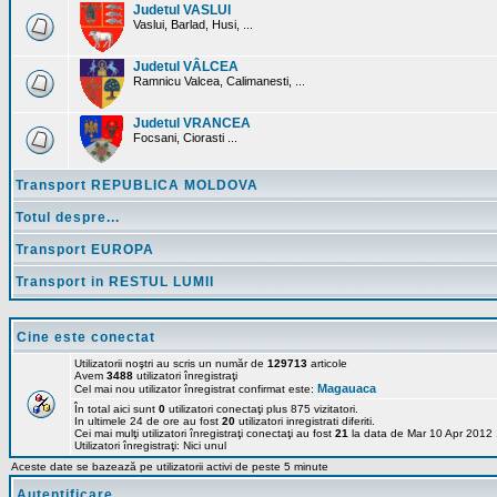
Judetul VASLUI
Vaslui, Barlad, Husi, ...
Judetul VÂLCEA
Ramnicu Valcea, Calimanesti, ...
Judetul VRANCEA
Focsani, Ciorasti ...
Transport REPUBLICA MOLDOVA
Totul despre...
Transport EUROPA
Transport in RESTUL LUMII
Cine este conectat
Utilizatorii noştri au scris un număr de
129713
articole
Avem
3488
utilizatori înregistraţi
Magauaca
Cel mai nou utilizator înregistrat confirmat este:
În total aici sunt
0
utilizatori conectaţi plus 875 vizitatori.
In ultimele 24 de ore au fost
20
utilizatori inregistrati diferiti.
Cei mai mulţi utilizatori înregistraţi conectaţi au fost
21
la data de Mar 10 Apr 2012
Utilizatori înregistraţi: Nici unul
Aceste date se bazează pe utilizatorii activi de peste 5 minute
Autentificare