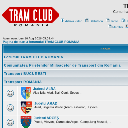
T
Comunitat
Arhiva video
Biblioteca
Tarife
H
Membri
Acum este: Lun 10 Aug 2026 05:58:44
Pagina de start a forumului TRAM CLUB ROMANIA
Forum
Forumul TRAM CLUB ROMANIA
Comunitatea Prietenilor Mijloacelor de Transport din Romania
Transport BUCURESTI
Transport ROMANIA
Judetul ALBA
Alba Iulia, Aiud, Blaj, Cugir, Sebes ...
Judetul ARAD
Arad, Sageata Verde (Arad - Ghioroc), Lipova, ...
Judetul ARGEŞ
Pitesti, Mioveni, Curtea de Arges, Campulung Muscel, ...