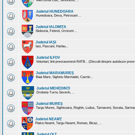
Miercurea Ciuc, Simonesti, ...
Judetul HUNEDOARA
Hunedoara, Deva, Petrosani ...
Judetul IALOMIŢA
Slobozia, Fetesti, Urziceni ...
Judetul IAŞI
Iasi, Pascani, Harlau...
Judetul ILFOV
Voluntari; linii preorasenesti RATB... (Discutii despre autobuze preo
Judetul MARAMUREŞ
Baia Mare, Sighetu Marmatiei, Cavnic...
Judetul MEHEDINŢI
Drobeta-Turnu Severin, ...
Judetul MUREŞ
Targu Mures, Sighisoara, Reghin, Ludus, Tarnaveni, Sovata, Sarmas
Judetul NEAMŢ
Piatra Neamt, Targu Neamt, Roman, Bicaz, ...
Judetul OLT