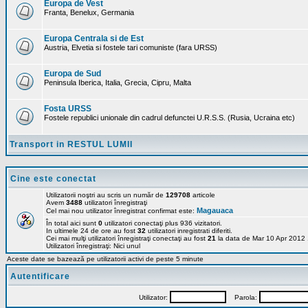
Europa de Vest
Franta, Benelux, Germania
Europa Centrala si de Est
Austria, Elvetia si fostele tari comuniste (fara URSS)
Europa de Sud
Peninsula Iberica, Italia, Grecia, Cipru, Malta
Fosta URSS
Fostele republici unionale din cadrul defunctei U.R.S.S. (Rusia, Ucraina etc)
Transport in RESTUL LUMII
Cine este conectat
Utilizatorii noştri au scris un număr de
129708
articole
Avem
3488
utilizatori înregistraţi
Magauaca
Cel mai nou utilizator înregistrat confirmat este:
În total aici sunt
0
utilizatori conectaţi plus 936 vizitatori.
In ultimele 24 de ore au fost
32
utilizatori inregistrati diferiti.
Cei mai mulţi utilizatori înregistraţi conectaţi au fost
21
la data de Mar 10 Apr 2012
Utilizatori înregistraţi: Nici unul
Aceste date se bazează pe utilizatorii activi de peste 5 minute
Autentificare
Utilizator:
Parola: