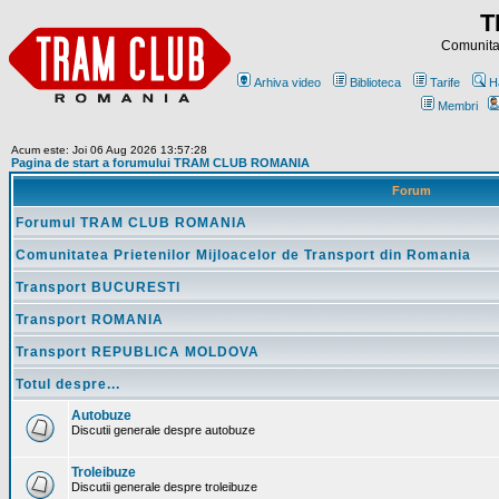
T
Comunitat
Arhiva video
Biblioteca
Tarife
H
Membri
Acum este: Joi 06 Aug 2026 13:57:28
Pagina de start a forumului TRAM CLUB ROMANIA
Forum
Forumul TRAM CLUB ROMANIA
Comunitatea Prietenilor Mijloacelor de Transport din Romania
Transport BUCURESTI
Transport ROMANIA
Transport REPUBLICA MOLDOVA
Totul despre...
Autobuze
Discutii generale despre autobuze
Troleibuze
Discutii generale despre troleibuze