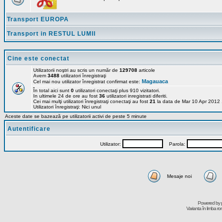
Transport EUROPA
Transport in RESTUL LUMII
Cine este conectat
Utilizatorii noştri au scris un număr de
129708
articole
Avem
3488
utilizatori înregistraţi
Magauaca
Cel mai nou utilizator înregistrat confirmat este:
În total aici sunt
0
utilizatori conectaţi plus 910 vizitatori.
In ultimele 24 de ore au fost
36
utilizatori inregistrati diferiti.
Cei mai mulţi utilizatori înregistraţi conectaţi au fost
21
la data de Mar 10 Apr 2012
Utilizatori înregistraţi: Nici unul
Aceste date se bazează pe utilizatorii activi de peste 5 minute
Autentificare
Utilizator:
Parola:
Mesaje noi
Powered by
Varianta în limba r