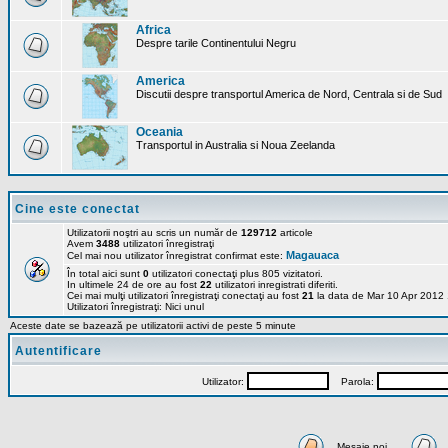
Africa
Despre tarile Continentului Negru
America
Discutii despre transportul America de Nord, Centrala si de Sud
Oceania
Transportul in Australia si Noua Zeelanda
Cine este conectat
Utilizatorii noştri au scris un număr de
129712
articole
Avem
3488
utilizatori înregistraţi
Magauaca
Cel mai nou utilizator înregistrat confirmat este:
În total aici sunt
0
utilizatori conectaţi plus 805 vizitatori.
In ultimele 24 de ore au fost
22
utilizatori inregistrati diferiti.
Cei mai mulţi utilizatori înregistraţi conectaţi au fost
21
la data de Mar 10 Apr 2012
Utilizatori înregistraţi: Nici unul
Aceste date se bazează pe utilizatorii activi de peste 5 minute
Autentificare
Utilizator:
Parola:
Mesaje noi