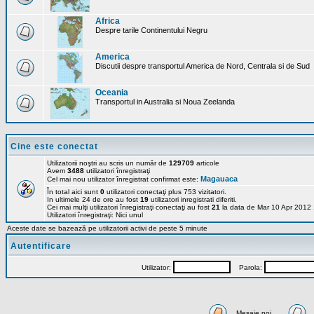
Africa
Despre tarile Continentului Negru
America
Discutii despre transportul America de Nord, Centrala si de Sud
Oceania
Transportul in Australia si Noua Zeelanda
Cine este conectat
Utilizatorii noştri au scris un număr de
129709
articole
Avem
3488
utilizatori înregistraţi
Magauaca
Cel mai nou utilizator înregistrat confirmat este:
În total aici sunt
0
utilizatori conectaţi plus 753 vizitatori.
In ultimele 24 de ore au fost
19
utilizatori inregistrati diferiti.
Cei mai mulţi utilizatori înregistraţi conectaţi au fost
21
la data de Mar 10 Apr 2012
Utilizatori înregistraţi: Nici unul
Aceste date se bazează pe utilizatorii activi de peste 5 minute
Autentificare
Utilizator:
Parola:
Mesaje noi