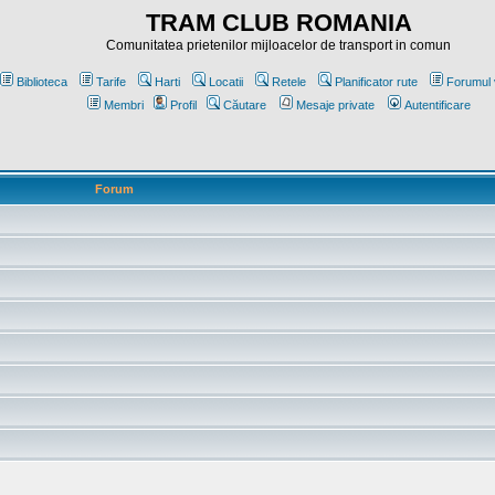
TRAM CLUB ROMANIA
Comunitatea prietenilor mijloacelor de transport in comun
Biblioteca
Tarife
Harti
Locatii
Retele
Planificator rute
Forumul 
Membri
Profil
Căutare
Mesaje private
Autentificare
Forum