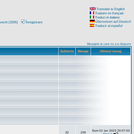
Translate to English
Traduire en français
Traduci in italiano
Übersetzen auf Deutsch
vechi (2005)
Înregistrare
Traducir al español
Mesajele la care nu s-a răspuns
Subiecte
Mesaje
Ultimul mesaj
Dum 01 Ian 2023 20:07:03
32
159