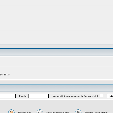
 14:36:34
Parola:
Autentifică-mă automat la fiecare vizită
Mesaje noi
Nu sunt mesaje noi
Forumul este închis