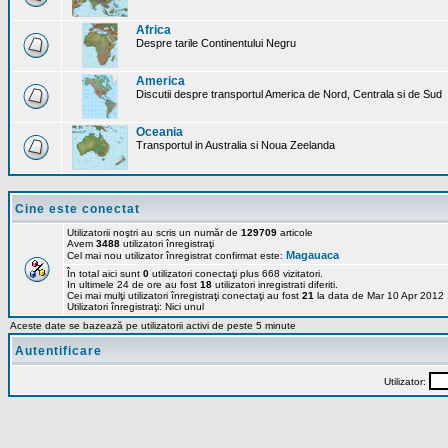
Africa
Despre tarile Continentului Negru
America
Discutii despre transportul America de Nord, Centrala si de Sud
Oceania
Transportul in Australia si Noua Zeelanda
Cine este conectat
Utilizatorii noştri au scris un număr de
129709
articole
Avem
3488
utilizatori înregistraţi
Magauaca
Cel mai nou utilizator înregistrat confirmat este:
În total aici sunt
0
utilizatori conectaţi plus 668 vizitatori.
In ultimele 24 de ore au fost
18
utilizatori inregistrati diferiti.
Cei mai mulţi utilizatori înregistraţi conectaţi au fost
21
la data de Mar 10 Apr 2012
Utilizatori înregistraţi: Nici unul
Aceste date se bazează pe utilizatorii activi de peste 5 minute
Autentificare
Utilizator: