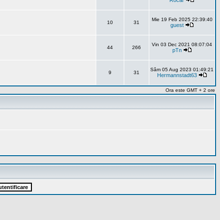
Rocar
Mie 19 Feb 2025 22:39:40
10
31
guest
Vin 03 Dec 2021 08:07:04
44
266
pTn
Sâm 05 Aug 2023 01:49:21
9
31
Hermannstadt63
Ora este GMT + 2 ore