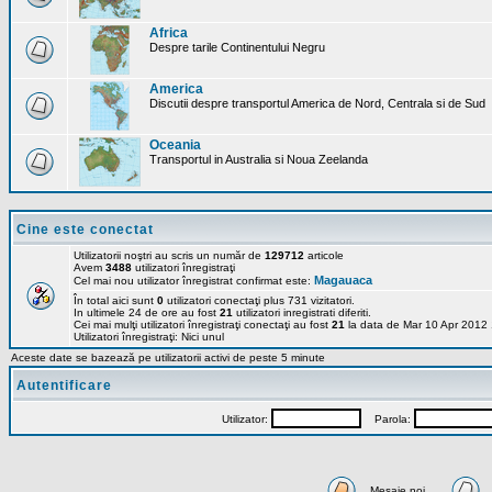
Africa
Despre tarile Continentului Negru
America
Discutii despre transportul America de Nord, Centrala si de Sud
Oceania
Transportul in Australia si Noua Zeelanda
Cine este conectat
Utilizatorii noştri au scris un număr de
129712
articole
Avem
3488
utilizatori înregistraţi
Magauaca
Cel mai nou utilizator înregistrat confirmat este:
În total aici sunt
0
utilizatori conectaţi plus 731 vizitatori.
In ultimele 24 de ore au fost
21
utilizatori inregistrati diferiti.
Cei mai mulţi utilizatori înregistraţi conectaţi au fost
21
la data de Mar 10 Apr 2012
Utilizatori înregistraţi: Nici unul
Aceste date se bazează pe utilizatorii activi de peste 5 minute
Autentificare
Utilizator:
Parola:
Mesaje noi