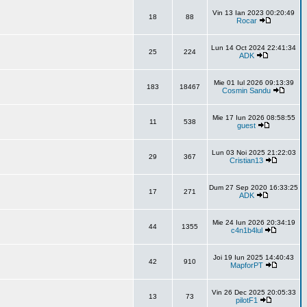
Vin 13 Ian 2023 00:20:49
18
88
Rocar
Lun 14 Oct 2024 22:41:34
25
224
ADK
Mie 01 Iul 2026 09:13:39
183
18467
Cosmin Sandu
Mie 17 Iun 2026 08:58:55
11
538
guest
Lun 03 Noi 2025 21:22:03
29
367
Cristian13
Dum 27 Sep 2020 16:33:25
17
271
ADK
Mie 24 Iun 2026 20:34:19
44
1355
c4n1b4lul
Joi 19 Iun 2025 14:40:43
42
910
MapforPT
Vin 26 Dec 2025 20:05:33
13
73
pilotF1