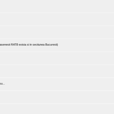
rasenesti RATB exista si in sectiunea Bucuresti)
u...