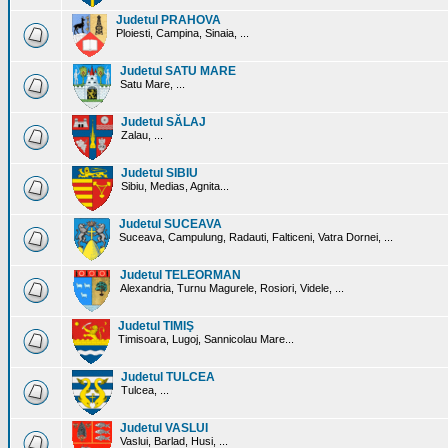
Judetul PRAHOVA
Ploiesti, Campina, Sinaia, ...
Judetul SATU MARE
Satu Mare, ...
Judetul SĂLAJ
Zalau, ...
Judetul SIBIU
Sibiu, Medias, Agnita...
Judetul SUCEAVA
Suceava, Campulung, Radauti, Falticeni, Vatra Dornei, ...
Judetul TELEORMAN
Alexandria, Turnu Magurele, Rosiori, Videle, ...
Judetul TIMIŞ
Timisoara, Lugoj, Sannicolau Mare...
Judetul TULCEA
Tulcea, ...
Judetul VASLUI
Vaslui, Barlad, Husi, ...