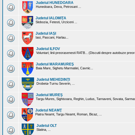
Judetul HUNEDOARA
Hunedoara, Deva, Petrosani ...
Judetul IALOMIŢA
Slobozia, Fetesti, Urziceni ...
Judetul IAŞI
Iasi, Pascani, Harlau...
Judetul ILFOV
Voluntari; linii preorasenesti RATB... (Discutii despre autobuze preo
Judetul MARAMUREŞ
Baia Mare, Sighetu Marmatiei, Cavnic...
Judetul MEHEDINŢI
Drobeta-Turnu Severin, ...
Judetul MUREŞ
Targu Mures, Sighisoara, Reghin, Ludus, Tarnaveni, Sovata, Sarmas
Judetul NEAMŢ
Piatra Neamt, Targu Neamt, Roman, Bicaz, ...
Judetul OLT
Slatina, ...