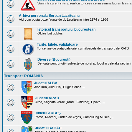
Vom fi la curent in timp real cu tot ceea ce inseamna lucrari la infr
Arhiva personala Serban Lacriteanu
Aici vom posta poze facute de dl. Lacriteanu intre 1974 si 1986
Istoricul transportului bucurestean
Oldies but goldies
Tarife, bilete, validatoare
Tot ce tine de plata calatoriei cu mijloacele de transport ale RATB
Diverse (Bucuresti)
De toate pentru toti - subiecte ce nu-si au locul in celelalte sectiun
Transport ROMANIA
Judetul ALBA
Alba Iulia, Aiud, Blaj, Cugir, Sebes ...
Judetul ARAD
Arad, Sageata Verde (Arad - Ghioroc), Lipova, ...
Judetul ARGEŞ
Pitesti, Mioveni, Curtea de Arges, Campulung Muscel, ...
Judetul BACĂU