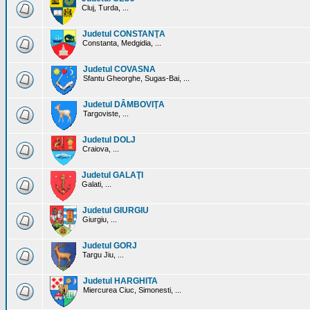
Cluj, Turda, ...
Judetul CONSTANŢA
Constanta, Medgidia, ...
Judetul COVASNA
Sfantu Gheorghe, Sugas-Bai, ...
Judetul DÂMBOVIŢA
Targoviste, ...
Judetul DOLJ
Craiova, ...
Judetul GALAŢI
Galati, ...
Judetul GIURGIU
Giurgiu, ...
Judetul GORJ
Targu Jiu, ...
Judetul HARGHITA
Miercurea Ciuc, Simonesti, ...