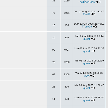
38
1130
TheTigerBeast
Vin 07 Aug 2026 11:50:47
76
5051
PaulIP
Dum 12 Oct 2025 21:40:02
10
134
TTony29
Lun 06 Iul 2026 10:39:44
25
806
guest
Lun 06 Apr 2026 08:41:37
92
4007
guest
Mie 03 Iun 2026 08:20:39
73
2268
guest
Vin 17 Iul 2026 18:28:35
69
1368
ADK
Mie 06 Aug 2025 11:06:43
26
530
guest
Lun 06 Apr 2026 10:48:55
14
173
guest