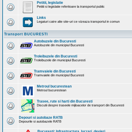
Petitii, legislatie
Petitii si legislatie referitoare la transportul public
Links
Legaturi catre alte site-uri ce vizeaza transportul in comun
Transport BUCURESTI
Autobuzele din Bucuresti
Autobuzele din municipiul Bucuresti
Troleibuzele din Bucuresti
Troleibuzele din municipiul Bucuresti
Tramvaiele din Bucuresti
Tramvaiele din municipiul Bucuresti
Metroul bucurestean
Metroul bucurestean
Trasee, rute si harti din Bucuresti
Discutii despre traseele mijloacelor de transport din Bucuresti
Depouri si autobaze RATB
Depourile si autobazele RATB
Bucuresti: Infrastructura. lucrari, devieri