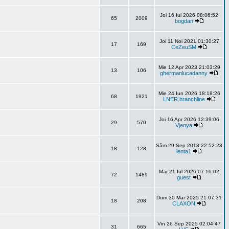
Joi 16 Iul 2026 08:06:52
65
2009
bogdan
Joi 11 Noi 2021 01:30:27
17
169
CeZeuSM
Mie 12 Apr 2023 21:03:29
13
106
ghermanlucadanny
Mie 24 Iun 2026 18:18:26
68
1921
LNER.branchline
Joi 16 Apr 2026 12:39:06
29
570
Vjenya
Sâm 29 Sep 2018 22:52:23
18
128
lenta1
Mar 21 Iul 2026 07:16:02
72
1489
guest
Dum 30 Mar 2025 21:07:31
18
208
CLAXON
Vin 26 Sep 2025 02:04:47
31
665