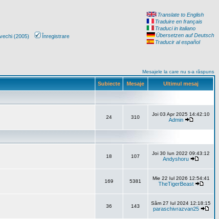
Translate to English
Traduire en français
Traduci in italiano
Übersetzen auf Deutsch
vechi (2005)
Înregistrare
Traducir al español
Mesajele la care nu s-a răspuns
Subiecte
Mesaje
Ultimul mesaj
Joi 03 Apr 2025 14:42:10
24
310
Admin
Joi 30 Iun 2022 09:43:12
18
107
Andyshoru
Mie 22 Iul 2026 12:54:41
169
5381
TheTigerBeast
Sâm 27 Iul 2024 12:18:15
36
143
paraschivrazvan25