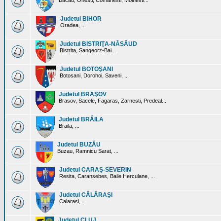
Bacau, Onesti, Comanesti, Moinesti...
Judetul BIHOR
Oradea, ...
Judetul BISTRIŢA-NĂSĂUD
Bistrita, Sangeorz-Bai...
Judetul BOTOŞANI
Botosani, Dorohoi, Saveni, ...
Judetul BRAŞOV
Brasov, Sacele, Fagaras, Zarnesti, Predeal...
Judetul BRĂILA
Braila, ...
Judetul BUZĂU
Buzau, Ramnicu Sarat, ...
Judetul CARAŞ-SEVERIN
Resita, Caransebes, Baile Herculane, ...
Judetul CĂLĂRAŞI
Calarasi, ...
Judetul CLUJ