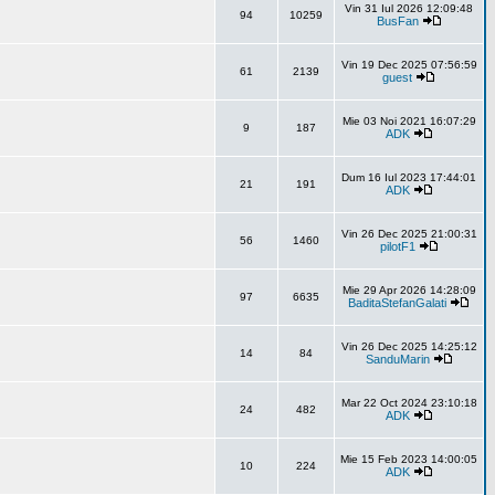
Vin 31 Iul 2026 12:09:48
94
10259
BusFan
Vin 19 Dec 2025 07:56:59
61
2139
guest
Mie 03 Noi 2021 16:07:29
9
187
ADK
Dum 16 Iul 2023 17:44:01
21
191
ADK
Vin 26 Dec 2025 21:00:31
56
1460
pilotF1
Mie 29 Apr 2026 14:28:09
97
6635
BaditaStefanGalati
Vin 26 Dec 2025 14:25:12
14
84
SanduMarin
Mar 22 Oct 2024 23:10:18
24
482
ADK
Mie 15 Feb 2023 14:00:05
10
224
ADK