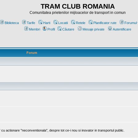
TRAM CLUB ROMANIA
Comunitatea prietenilor mijloacelor de transport in comun
Biblioteca
Tarife
Harti
Locatii
Retele
Planificator rute
Forumul 
Membri
Profil
Căutare
Mesaje private
Autentificare
Forum
cu actionare "neconventionala", despre tot ce-i nou si inovator in transportul public.