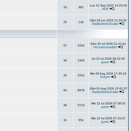
Lun 12 Sep 2022 14:33:34
33
382
ADK
Sâm 28 Iun 2025 21:33:40
25
129
BaditaStefanGalati
Sâm 25 Iul 2026 01:41:41
57
3330
Hermannstadt63
Joi 23 Iul 2026 08:32:03
30
1349
guest
Mie 05 Aug 2026 17:30:16
45
2523
Robert
Sâm 01 Aug 2026 15:42:37
94
9978
BaditaStefanGalati
Mie 22 Iul 2026 07:38:53
49
3719
guest
Mie 22 Iul 2026 07:33:37
31
554
guest