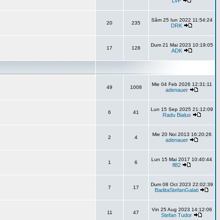
LVF
Sâm 25 Iun 2022 11:54:24
20
235
DRK
Dum 21 Mai 2023 10:19:05
17
128
ADK
Mie 04 Feb 2026 12:31:11
49
1008
adenauer
Lun 15 Sep 2025 21:12:09
6
41
Radu Bialus
Mie 20 Noi 2013 16:20:26
2
4
adenauer
Lun 15 Mai 2017 10:40:44
1
6
fl82
Dum 08 Oct 2023 22:02:39
7
17
BaditaStefanGalati
Vin 25 Aug 2023 14:12:06
11
47
Stefan Tudor