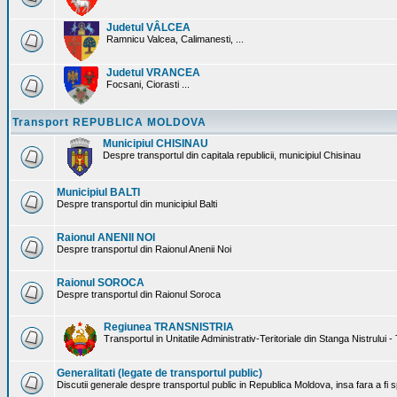
Judetul VÂLCEA
Ramnicu Valcea, Calimanesti, ...
Judetul VRANCEA
Focsani, Ciorasti ...
Transport REPUBLICA MOLDOVA
Municipiul CHISINAU
Despre transportul din capitala republicii, municipiul Chisinau
Municipiul BALTI
Despre transportul din municipiul Balti
Raionul ANENII NOI
Despre transportul din Raionul Anenii Noi
Raionul SOROCA
Despre transportul din Raionul Soroca
Regiunea TRANSNISTRIA
Transportul in Unitatile Administrativ-Teritoriale din Stanga Nistrului -
Generalitati (legate de transportul public)
Discutii generale despre transportul public in Republica Moldova, insa fara a fi s