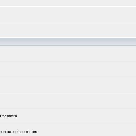
 Transnistria
pecifice unui anumit raion