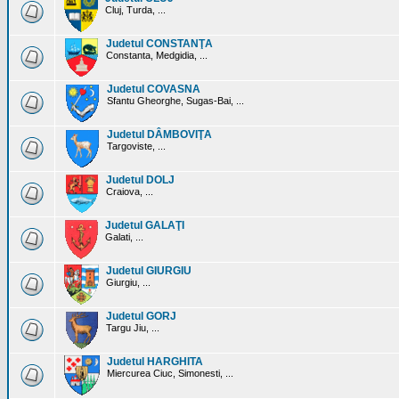
Cluj, Turda, ...
Judetul CONSTANŢA
Constanta, Medgidia, ...
Judetul COVASNA
Sfantu Gheorghe, Sugas-Bai, ...
Judetul DÂMBOVIŢA
Targoviste, ...
Judetul DOLJ
Craiova, ...
Judetul GALAŢI
Galati, ...
Judetul GIURGIU
Giurgiu, ...
Judetul GORJ
Targu Jiu, ...
Judetul HARGHITA
Miercurea Ciuc, Simonesti, ...