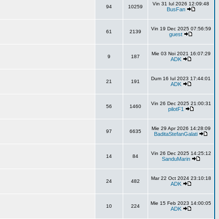
Vin 31 Iul 2026 12:09:48
94
10259
BusFan
Vin 19 Dec 2025 07:56:59
61
2139
guest
Mie 03 Noi 2021 16:07:29
9
187
ADK
Dum 16 Iul 2023 17:44:01
21
191
ADK
Vin 26 Dec 2025 21:00:31
56
1460
pilotF1
Mie 29 Apr 2026 14:28:09
97
6635
BaditaStefanGalati
Vin 26 Dec 2025 14:25:12
14
84
SanduMarin
Mar 22 Oct 2024 23:10:18
24
482
ADK
Mie 15 Feb 2023 14:00:05
10
224
ADK