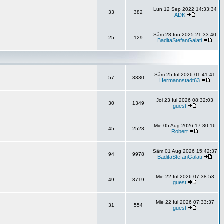
Lun 12 Sep 2022 14:33:34
33
382
ADK
Sâm 28 Iun 2025 21:33:40
25
129
BaditaStefanGalati
Sâm 25 Iul 2026 01:41:41
57
3330
Hermannstadt63
Joi 23 Iul 2026 08:32:03
30
1349
guest
Mie 05 Aug 2026 17:30:16
45
2523
Robert
Sâm 01 Aug 2026 15:42:37
94
9978
BaditaStefanGalati
Mie 22 Iul 2026 07:38:53
49
3719
guest
Mie 22 Iul 2026 07:33:37
31
554
guest