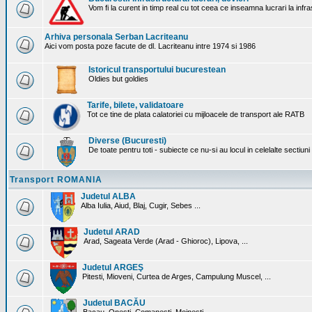
Vom fi la curent in timp real cu tot ceea ce inseamna lucrari la infr
Arhiva personala Serban Lacriteanu
Aici vom posta poze facute de dl. Lacriteanu intre 1974 si 1986
Istoricul transportului bucurestean
Oldies but goldies
Tarife, bilete, validatoare
Tot ce tine de plata calatoriei cu mijloacele de transport ale RATB
Diverse (Bucuresti)
De toate pentru toti - subiecte ce nu-si au locul in celelalte sectiun
Transport ROMANIA
Judetul ALBA
Alba Iulia, Aiud, Blaj, Cugir, Sebes ...
Judetul ARAD
Arad, Sageata Verde (Arad - Ghioroc), Lipova, ...
Judetul ARGEŞ
Pitesti, Mioveni, Curtea de Arges, Campulung Muscel, ...
Judetul BACĂU