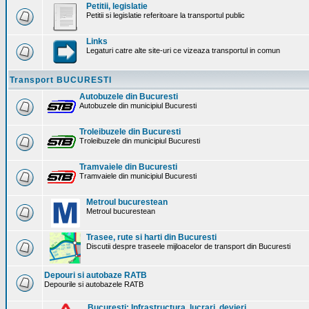
Petitii, legislatie
Petitii si legislatie referitoare la transportul public
Links
Legaturi catre alte site-uri ce vizeaza transportul in comun
Transport BUCURESTI
Autobuzele din Bucuresti
Autobuzele din municipiul Bucuresti
Troleibuzele din Bucuresti
Troleibuzele din municipiul Bucuresti
Tramvaiele din Bucuresti
Tramvaiele din municipiul Bucuresti
Metroul bucurestean
Metroul bucurestean
Trasee, rute si harti din Bucuresti
Discutii despre traseele mijloacelor de transport din Bucuresti
Depouri si autobaze RATB
Depourile si autobazele RATB
Bucuresti: Infrastructura. lucrari, devieri