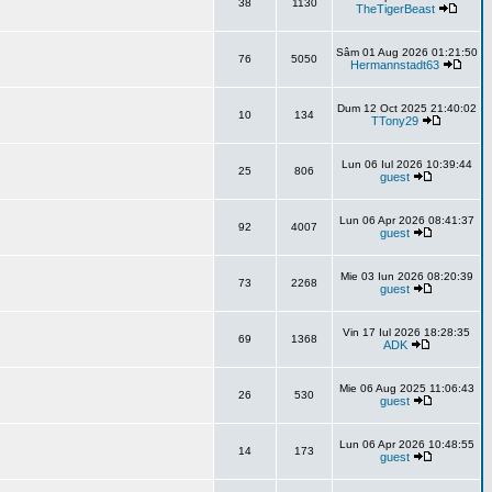
38
1130
TheTigerBeast
Sâm 01 Aug 2026 01:21:50
76
5050
Hermannstadt63
Dum 12 Oct 2025 21:40:02
10
134
TTony29
Lun 06 Iul 2026 10:39:44
25
806
guest
Lun 06 Apr 2026 08:41:37
92
4007
guest
Mie 03 Iun 2026 08:20:39
73
2268
guest
Vin 17 Iul 2026 18:28:35
69
1368
ADK
Mie 06 Aug 2025 11:06:43
26
530
guest
Lun 06 Apr 2026 10:48:55
14
173
guest