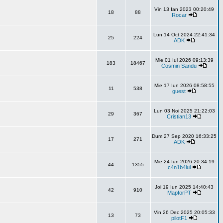
Vin 13 Ian 2023 00:20:49
18
88
Rocar
Lun 14 Oct 2024 22:41:34
25
224
ADK
Mie 01 Iul 2026 09:13:39
183
18467
Cosmin Sandu
Mie 17 Iun 2026 08:58:55
11
538
guest
Lun 03 Noi 2025 21:22:03
29
367
Cristian13
Dum 27 Sep 2020 16:33:25
17
271
ADK
Mie 24 Iun 2026 20:34:19
44
1355
c4n1b4lul
Joi 19 Iun 2025 14:40:43
42
910
MapforPT
Vin 26 Dec 2025 20:05:33
13
73
pilotF1