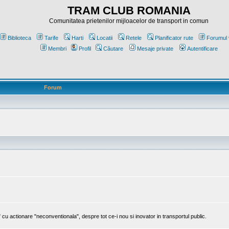
TRAM CLUB ROMANIA
Comunitatea prietenilor mijloacelor de transport in comun
Biblioteca
Tarife
Harti
Locatii
Retele
Planificator rute
Forumul 
Membri
Profil
Căutare
Mesaje private
Autentificare
Forum
cu actionare "neconventionala", despre tot ce-i nou si inovator in transportul public.