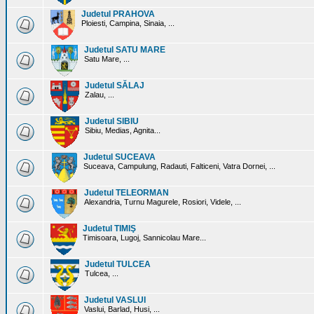
Judetul PRAHOVA
Ploiesti, Campina, Sinaia, ...
Judetul SATU MARE
Satu Mare, ...
Judetul SĂLAJ
Zalau, ...
Judetul SIBIU
Sibiu, Medias, Agnita...
Judetul SUCEAVA
Suceava, Campulung, Radauti, Falticeni, Vatra Dornei, ...
Judetul TELEORMAN
Alexandria, Turnu Magurele, Rosiori, Videle, ...
Judetul TIMIŞ
Timisoara, Lugoj, Sannicolau Mare...
Judetul TULCEA
Tulcea, ...
Judetul VASLUI
Vaslui, Barlad, Husi, ...