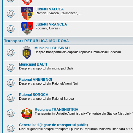
Judetul VÂLCEA
Ramnicu Valcea, Calimanesti, ...
Judetul VRANCEA
Focsani, Ciorasti ...
Transport REPUBLICA MOLDOVA
Municipiul CHISINAU
Despre transportul din capitala republicii, municipiul Chisinau
Municipiul BALTI
Despre transportul din municipiul Balti
Raionul ANENII NOI
Despre transportul din Raionul Anenii Noi
Raionul SOROCA
Despre transportul din Raionul Soroca
Regiunea TRANSNISTRIA
Transportul in Unitatile Administrativ-Teritoriale din Stanga Nistrului -
Generalitati (legate de transportul public)
Discutii generale despre transportul public in Republica Moldova, insa fara a fi s