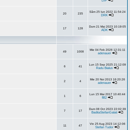
LVF
Sâm 25 Iun 2022 11:54:24
20
235
DRK
Dum 21 Mai 2023 10:19:05
17
128
ADK
Mie 04 Feb 2026 12:31:11
49
1008
adenauer
Lun 15 Sep 2025 21:12:09
6
41
Radu Bialus
Mie 20 Noi 2013 16:20:26
2
4
adenauer
Lun 15 Mai 2017 10:40:44
1
6
fl82
Dum 08 Oct 2023 22:02:39
7
17
BaditaStefanGalati
Vin 25 Aug 2023 14:12:06
11
47
Stefan Tudor