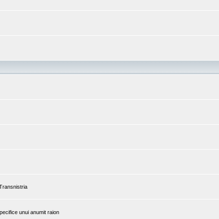
 Transnistria
pecifice unui anumit raion