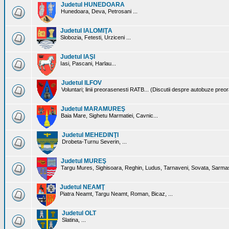
Judetul HUNEDOARA
Hunedoara, Deva, Petrosani ...
Judetul IALOMIŢA
Slobozia, Fetesti, Urziceni ...
Judetul IAŞI
Iasi, Pascani, Harlau...
Judetul ILFOV
Voluntari; linii preorasenesti RATB... (Discutii despre autobuze preo
Judetul MARAMUREŞ
Baia Mare, Sighetu Marmatiei, Cavnic...
Judetul MEHEDINŢI
Drobeta-Turnu Severin, ...
Judetul MUREŞ
Targu Mures, Sighisoara, Reghin, Ludus, Tarnaveni, Sovata, Sarmas
Judetul NEAMŢ
Piatra Neamt, Targu Neamt, Roman, Bicaz, ...
Judetul OLT
Slatina, ...