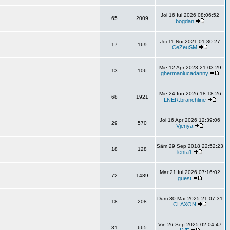
Joi 16 Iul 2026 08:06:52
65
2009
bogdan
Joi 11 Noi 2021 01:30:27
17
169
CeZeuSM
Mie 12 Apr 2023 21:03:29
13
106
ghermanlucadanny
Mie 24 Iun 2026 18:18:26
68
1921
LNER.branchline
Joi 16 Apr 2026 12:39:06
29
570
Vjenya
Sâm 29 Sep 2018 22:52:23
18
128
lenta1
Mar 21 Iul 2026 07:16:02
72
1489
guest
Dum 30 Mar 2025 21:07:31
18
208
CLAXON
Vin 26 Sep 2025 02:04:47
31
665