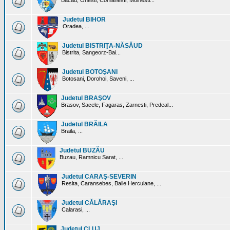
Bacau, Onesti, Comanesti, Moinesti...
Judetul BIHOR
Oradea, ...
Judetul BISTRIŢA-NĂSĂUD
Bistrita, Sangeorz-Bai...
Judetul BOTOŞANI
Botosani, Dorohoi, Saveni, ...
Judetul BRAŞOV
Brasov, Sacele, Fagaras, Zarnesti, Predeal...
Judetul BRĂILA
Braila, ...
Judetul BUZĂU
Buzau, Ramnicu Sarat, ...
Judetul CARAŞ-SEVERIN
Resita, Caransebes, Baile Herculane, ...
Judetul CĂLĂRAŞI
Calarasi, ...
Judetul CLUJ