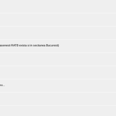
rasenesti RATB exista si in sectiunea Bucuresti)
u...