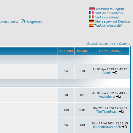
Translate to English
Traduire en français
Traduci in italiano
Übersetzen auf Deutsch
vechi (2005)
Înregistrare
Traducir al español
Mesajele la care nu s-a răspuns
Subiecte
Mesaje
Ultimul mesaj
Joi 03 Apr 2025 14:42:10
24
310
Admin
Joi 30 Iun 2022 09:43:12
18
107
Andyshoru
Mie 22 Iul 2026 12:54:41
169
5381
TheTigerBeast
Sâm 27 Iul 2024 12:18:15
36
143
paraschivrazvan25