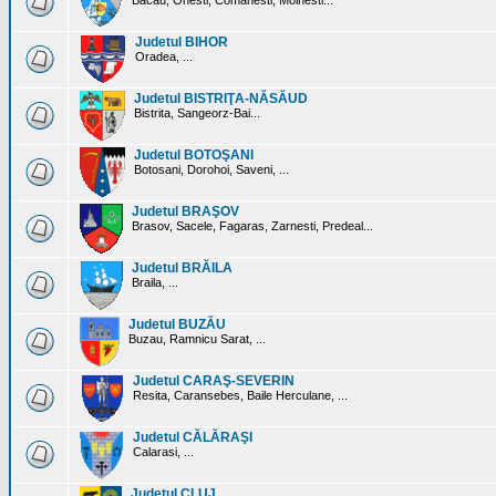
Bacau, Onesti, Comanesti, Moinesti...
Judetul BIHOR
Oradea, ...
Judetul BISTRIŢA-NĂSĂUD
Bistrita, Sangeorz-Bai...
Judetul BOTOŞANI
Botosani, Dorohoi, Saveni, ...
Judetul BRAŞOV
Brasov, Sacele, Fagaras, Zarnesti, Predeal...
Judetul BRĂILA
Braila, ...
Judetul BUZĂU
Buzau, Ramnicu Sarat, ...
Judetul CARAŞ-SEVERIN
Resita, Caransebes, Baile Herculane, ...
Judetul CĂLĂRAŞI
Calarasi, ...
Judetul CLUJ