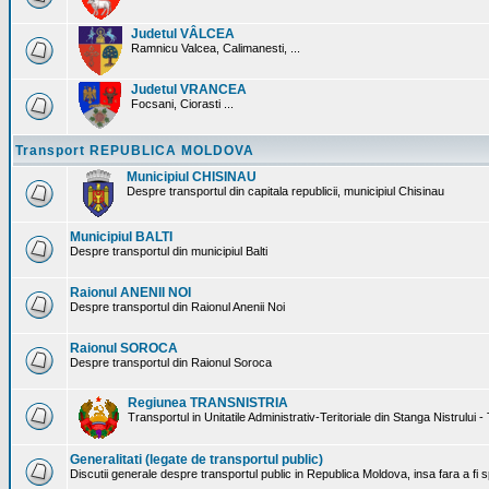
Judetul VÂLCEA
Ramnicu Valcea, Calimanesti, ...
Judetul VRANCEA
Focsani, Ciorasti ...
Transport REPUBLICA MOLDOVA
Municipiul CHISINAU
Despre transportul din capitala republicii, municipiul Chisinau
Municipiul BALTI
Despre transportul din municipiul Balti
Raionul ANENII NOI
Despre transportul din Raionul Anenii Noi
Raionul SOROCA
Despre transportul din Raionul Soroca
Regiunea TRANSNISTRIA
Transportul in Unitatile Administrativ-Teritoriale din Stanga Nistrului -
Generalitati (legate de transportul public)
Discutii generale despre transportul public in Republica Moldova, insa fara a fi s