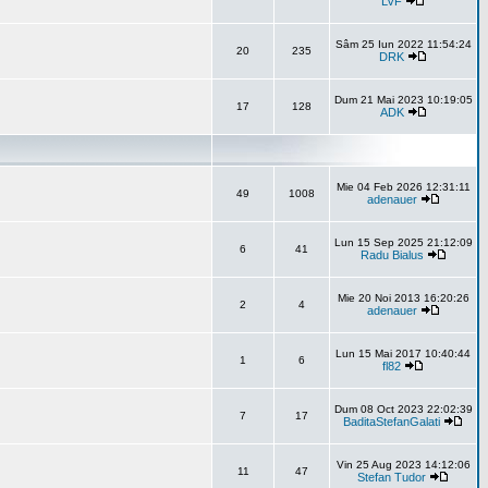
LVF
Sâm 25 Iun 2022 11:54:24
20
235
DRK
Dum 21 Mai 2023 10:19:05
17
128
ADK
Mie 04 Feb 2026 12:31:11
49
1008
adenauer
Lun 15 Sep 2025 21:12:09
6
41
Radu Bialus
Mie 20 Noi 2013 16:20:26
2
4
adenauer
Lun 15 Mai 2017 10:40:44
1
6
fl82
Dum 08 Oct 2023 22:02:39
7
17
BaditaStefanGalati
Vin 25 Aug 2023 14:12:06
11
47
Stefan Tudor