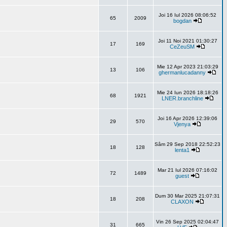
Joi 16 Iul 2026 08:06:52
65
2009
bogdan
Joi 11 Noi 2021 01:30:27
17
169
CeZeuSM
Mie 12 Apr 2023 21:03:29
13
106
ghermanlucadanny
Mie 24 Iun 2026 18:18:26
68
1921
LNER.branchline
Joi 16 Apr 2026 12:39:06
29
570
Vjenya
Sâm 29 Sep 2018 22:52:23
18
128
lenta1
Mar 21 Iul 2026 07:16:02
72
1489
guest
Dum 30 Mar 2025 21:07:31
18
208
CLAXON
Vin 26 Sep 2025 02:04:47
31
665