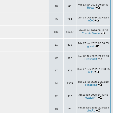
Vin 13 Ian 2023 00:20:49
18
88
Rocar
Lun 14 Oct 2024 22:41:34
25
224
ADK
Mie 01 Iul 2026 09:13:39
183
18467
Cosmin Sandu
Mie 17 Iun 2026 08:58:55
11
538
guest
Lun 03 Noi 2025 21:22:03
29
367
Cristian13
Dum 27 Sep 2020 16:33:25
17
271
ADK
Mie 24 Iun 2026 20:34:19
44
1355
c4n1b4lul
Joi 19 Iun 2025 14:40:43
42
910
MapforPT
Vin 26 Dec 2025 20:05:33
13
73
pilotF1