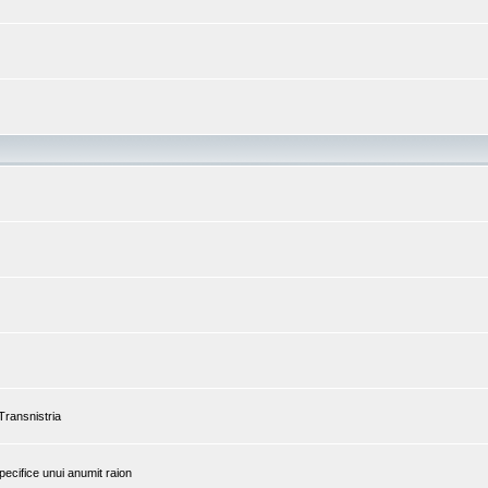
 Transnistria
pecifice unui anumit raion