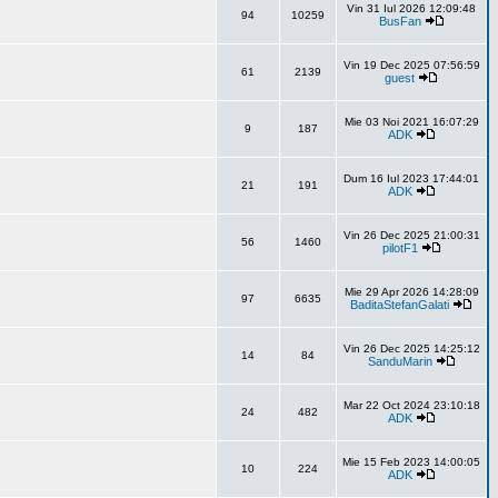
Vin 31 Iul 2026 12:09:48
94
10259
BusFan
Vin 19 Dec 2025 07:56:59
61
2139
guest
Mie 03 Noi 2021 16:07:29
9
187
ADK
Dum 16 Iul 2023 17:44:01
21
191
ADK
Vin 26 Dec 2025 21:00:31
56
1460
pilotF1
Mie 29 Apr 2026 14:28:09
97
6635
BaditaStefanGalati
Vin 26 Dec 2025 14:25:12
14
84
SanduMarin
Mar 22 Oct 2024 23:10:18
24
482
ADK
Mie 15 Feb 2023 14:00:05
10
224
ADK