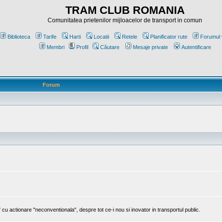
TRAM CLUB ROMANIA
Comunitatea prietenilor mijloacelor de transport in comun
Biblioteca
Tarife
Harti
Locatii
Retele
Planificator rute
Forumul 
Membri
Profil
Căutare
Mesaje private
Autentificare
Forum
cu actionare "neconventionala", despre tot ce-i nou si inovator in transportul public.