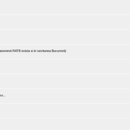
rasenesti RATB exista si in sectiunea Bucuresti)
u...