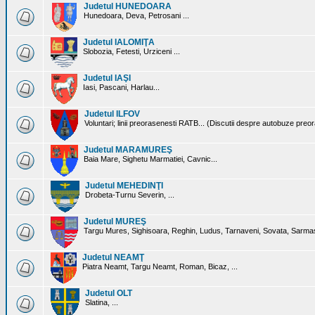
Judetul HUNEDOARA
Hunedoara, Deva, Petrosani ...
Judetul IALOMIŢA
Slobozia, Fetesti, Urziceni ...
Judetul IAŞI
Iasi, Pascani, Harlau...
Judetul ILFOV
Voluntari; linii preorasenesti RATB... (Discutii despre autobuze preo
Judetul MARAMUREŞ
Baia Mare, Sighetu Marmatiei, Cavnic...
Judetul MEHEDINŢI
Drobeta-Turnu Severin, ...
Judetul MUREŞ
Targu Mures, Sighisoara, Reghin, Ludus, Tarnaveni, Sovata, Sarmas
Judetul NEAMŢ
Piatra Neamt, Targu Neamt, Roman, Bicaz, ...
Judetul OLT
Slatina, ...