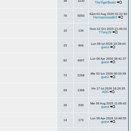
38
1130
TheTigerBeast
Sâm 01 Aug 2026 01:21:50
76
5050
Hermannstadt63
Dum 12 Oct 2025 21:40:02
10
134
TTony29
Lun 06 Iul 2026 10:39:44
25
806
guest
Lun 06 Apr 2026 08:41:37
92
4007
guest
Mie 03 Iun 2026 08:20:39
73
2268
guest
Vin 17 Iul 2026 18:28:35
69
1368
ADK
Mie 06 Aug 2025 11:06:43
26
530
guest
Lun 06 Apr 2026 10:48:55
14
173
guest