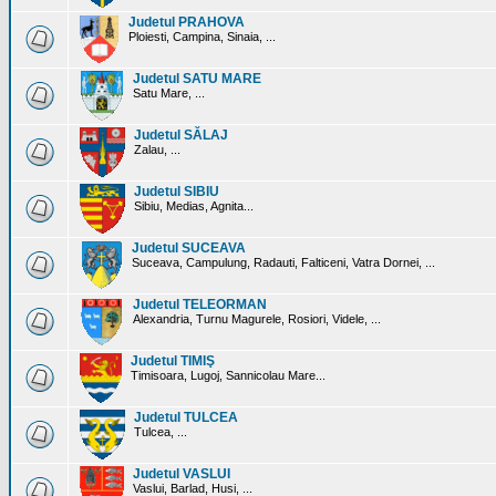
Judetul PRAHOVA
Ploiesti, Campina, Sinaia, ...
Judetul SATU MARE
Satu Mare, ...
Judetul SĂLAJ
Zalau, ...
Judetul SIBIU
Sibiu, Medias, Agnita...
Judetul SUCEAVA
Suceava, Campulung, Radauti, Falticeni, Vatra Dornei, ...
Judetul TELEORMAN
Alexandria, Turnu Magurele, Rosiori, Videle, ...
Judetul TIMIŞ
Timisoara, Lugoj, Sannicolau Mare...
Judetul TULCEA
Tulcea, ...
Judetul VASLUI
Vaslui, Barlad, Husi, ...