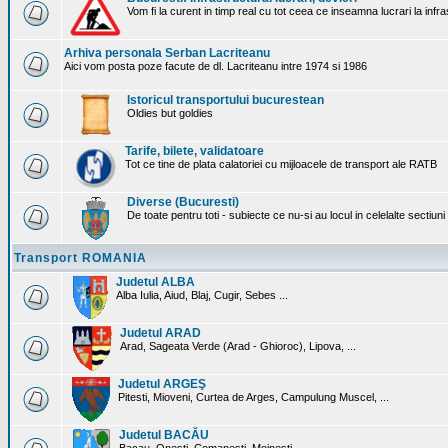
Vom fi la curent in timp real cu tot ceea ce inseamna lucrari la infr
Arhiva personala Serban Lacriteanu
Aici vom posta poze facute de dl. Lacriteanu intre 1974 si 1986
Istoricul transportului bucurestean
Oldies but goldies
Tarife, bilete, validatoare
Tot ce tine de plata calatoriei cu mijloacele de transport ale RATB
Diverse (Bucuresti)
De toate pentru toti - subiecte ce nu-si au locul in celelalte sectiun
Transport ROMANIA
Judetul ALBA
Alba Iulia, Aiud, Blaj, Cugir, Sebes ...
Judetul ARAD
Arad, Sageata Verde (Arad - Ghioroc), Lipova, ...
Judetul ARGEŞ
Pitesti, Mioveni, Curtea de Arges, Campulung Muscel, ...
Judetul BACĂU