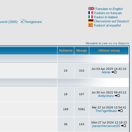
Translate to English
Traduire en français
Traduci in italiano
Übersetzen auf Deutsch
vechi (2005)
Înregistrare
Traducir al español
Mesajele la care nu s-a răspuns
Subiecte
Mesaje
Ultimul mesaj
Joi 03 Apr 2025 14:42:10
24
310
Admin
Joi 30 Iun 2022 09:43:12
18
107
Andyshoru
Mie 22 Iul 2026 12:54:41
169
5381
TheTigerBeast
Sâm 27 Iul 2024 12:18:15
36
143
paraschivrazvan25