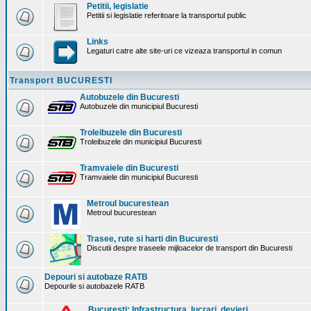
Petitii, legislatie
Petitii si legislatie referitoare la transportul public
Links
Legaturi catre alte site-uri ce vizeaza transportul in comun
Transport BUCURESTI
Autobuzele din Bucuresti
Autobuzele din municipiul Bucuresti
Troleibuzele din Bucuresti
Troleibuzele din municipiul Bucuresti
Tramvaiele din Bucuresti
Tramvaiele din municipiul Bucuresti
Metroul bucurestean
Metroul bucurestean
Trasee, rute si harti din Bucuresti
Discutii despre traseele mijloacelor de transport din Bucuresti
Depouri si autobaze RATB
Depourile si autobazele RATB
Bucuresti: Infrastructura. lucrari, devieri