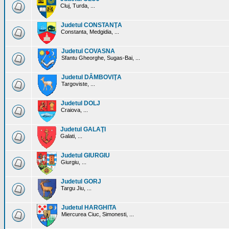
Cluj, Turda, ...
Judetul CONSTANŢA
Constanta, Medgidia, ...
Judetul COVASNA
Sfantu Gheorghe, Sugas-Bai, ...
Judetul DÂMBOVIŢA
Targoviste, ...
Judetul DOLJ
Craiova, ...
Judetul GALAŢI
Galati, ...
Judetul GIURGIU
Giurgiu, ...
Judetul GORJ
Targu Jiu, ...
Judetul HARGHITA
Miercurea Ciuc, Simonesti, ...