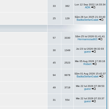
Lun 12 Sep 2022 14:33:34
33
382
ADK
Sâm 28 Iun 2025 21:33:40
25
129
BaditaStefanGalati
Sâm 25 Iul 2026 01:41:41
57
3330
Hermannstadt63
Joi 23 Iul 2026 08:32:03
30
1349
guest
Mie 05 Aug 2026 17:30:16
45
2523
Robert
Sâm 01 Aug 2026 15:42:37
94
9978
BaditaStefanGalati
Mie 22 Iul 2026 07:38:53
49
3719
guest
Mie 22 Iul 2026 07:33:37
31
554
guest