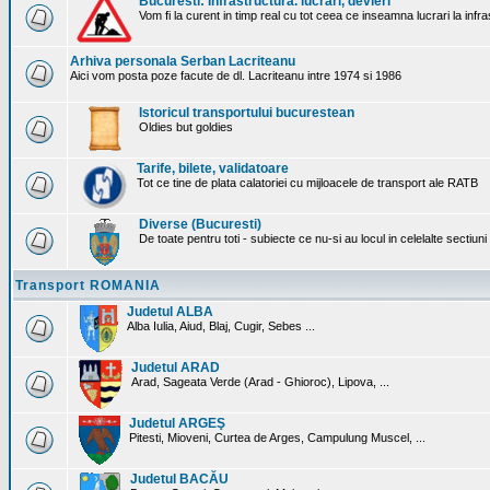
Bucuresti: Infrastructura. lucrari, devieri
Vom fi la curent in timp real cu tot ceea ce inseamna lucrari la infr
Arhiva personala Serban Lacriteanu
Aici vom posta poze facute de dl. Lacriteanu intre 1974 si 1986
Istoricul transportului bucurestean
Oldies but goldies
Tarife, bilete, validatoare
Tot ce tine de plata calatoriei cu mijloacele de transport ale RATB
Diverse (Bucuresti)
De toate pentru toti - subiecte ce nu-si au locul in celelalte sectiun
Transport ROMANIA
Judetul ALBA
Alba Iulia, Aiud, Blaj, Cugir, Sebes ...
Judetul ARAD
Arad, Sageata Verde (Arad - Ghioroc), Lipova, ...
Judetul ARGEŞ
Pitesti, Mioveni, Curtea de Arges, Campulung Muscel, ...
Judetul BACĂU