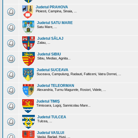
Judetul PRAHOVA
Ploiesti, Campina, Sinaia, ...
Judetul SATU MARE
Satu Mare, ...
Judetul SĂLAJ
Zalau, ...
Judetul SIBIU
Sibiu, Medias, Agnita...
Judetul SUCEAVA
Suceava, Campulung, Radauti, Falticeni, Vatra Dornei, ...
Judetul TELEORMAN
Alexandria, Turnu Magurele, Rosiori, Videle, ...
Judetul TIMIŞ
Timisoara, Lugoj, Sannicolau Mare...
Judetul TULCEA
Tulcea, ...
Judetul VASLUI
Vaslui, Barlad, Husi, ...