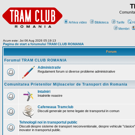
T
Comunitat
Arhiva video
Biblioteca
Tarife
H
Membri
Acum este: Joi 06 Aug 2026 05:19:13
Pagina de start a forumului TRAM CLUB ROMANIA
Forum
Forumul TRAM CLUB ROMANIA
Administrativ
Regulament forum si diverse probleme administrative
Comunitatea Prietenilor Mijloacelor de Transport din Romania
Intalniri
Intalnirile noastre
Cafeneaua Tramclub
Discutii generale pe teme legate de transportul in comun
Tehnologii noi in transportul public
Discutii despre sisteme de transport neconventionale, despre vehicule "clasice"
inovator in transportul public.