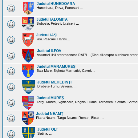
Judetul HUNEDOARA
Hunedoara, Deva, Petrosani ...
Judetul IALOMIŢA
Slobozia, Fetesti, Urziceni ...
Judetul IAŞI
Iasi, Pascani, Harlau...
Judetul ILFOV
Voluntari; linii preorasenesti RATB... (Discutii despre autobuze preo
Judetul MARAMUREŞ
Baia Mare, Sighetu Marmatiei, Cavnic...
Judetul MEHEDINŢI
Drobeta-Turnu Severin, ...
Judetul MUREŞ
Targu Mures, Sighisoara, Reghin, Ludus, Tarnaveni, Sovata, Sarmas
Judetul NEAMŢ
Piatra Neamt, Targu Neamt, Roman, Bicaz, ...
Judetul OLT
Slatina, ...