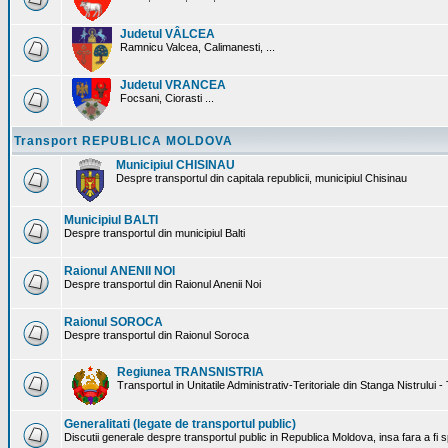
Judetul VÂLCEA
Ramnicu Valcea, Calimanesti, ...
Judetul VRANCEA
Focsani, Ciorasti ...
Transport REPUBLICA MOLDOVA
Municipiul CHISINAU
Despre transportul din capitala republicii, municipiul Chisinau
Municipiul BALTI
Despre transportul din municipiul Balti
Raionul ANENII NOI
Despre transportul din Raionul Anenii Noi
Raionul SOROCA
Despre transportul din Raionul Soroca
Regiunea TRANSNISTRIA
Transportul in Unitatile Administrativ-Teritoriale din Stanga Nistrului -
Generalitati (legate de transportul public)
Discutii generale despre transportul public in Republica Moldova, insa fara a fi s