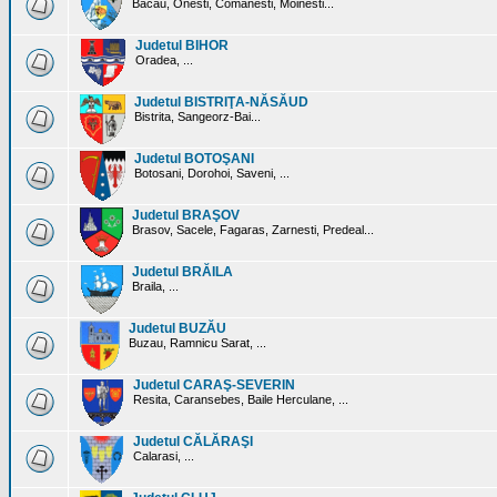
Bacau, Onesti, Comanesti, Moinesti...
Judetul BIHOR
Oradea, ...
Judetul BISTRIŢA-NĂSĂUD
Bistrita, Sangeorz-Bai...
Judetul BOTOŞANI
Botosani, Dorohoi, Saveni, ...
Judetul BRAŞOV
Brasov, Sacele, Fagaras, Zarnesti, Predeal...
Judetul BRĂILA
Braila, ...
Judetul BUZĂU
Buzau, Ramnicu Sarat, ...
Judetul CARAŞ-SEVERIN
Resita, Caransebes, Baile Herculane, ...
Judetul CĂLĂRAŞI
Calarasi, ...