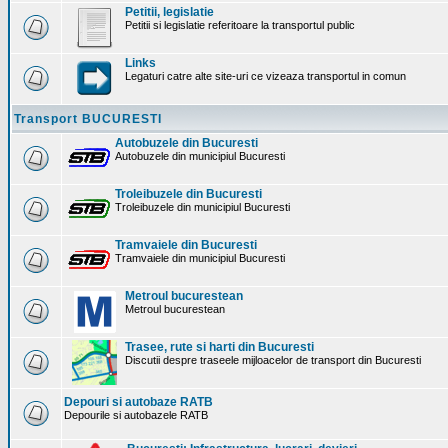
Petitii, legislatie
Petitii si legislatie referitoare la transportul public
Links
Legaturi catre alte site-uri ce vizeaza transportul in comun
Transport BUCURESTI
Autobuzele din Bucuresti
Autobuzele din municipiul Bucuresti
Troleibuzele din Bucuresti
Troleibuzele din municipiul Bucuresti
Tramvaiele din Bucuresti
Tramvaiele din municipiul Bucuresti
Metroul bucurestean
Metroul bucurestean
Trasee, rute si harti din Bucuresti
Discutii despre traseele mijloacelor de transport din Bucuresti
Depouri si autobaze RATB
Depourile si autobazele RATB