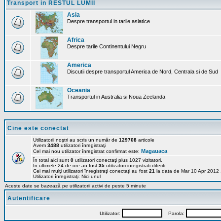
Transport in RESTUL LUMII
Asia
Despre transportul in tarile asiatice
Africa
Despre tarile Continentului Negru
America
Discutii despre transportul America de Nord, Centrala si de Sud
Oceania
Transportul in Australia si Noua Zeelanda
Cine este conectat
Utilizatorii noştri au scris un număr de
129708
articole
Avem
3488
utilizatori înregistraţi
Magauaca
Cel mai nou utilizator înregistrat confirmat este:
În total aici sunt
0
utilizatori conectaţi plus 1027 vizitatori.
In ultimele 24 de ore au fost
35
utilizatori inregistrati diferiti.
Cei mai mulţi utilizatori înregistraţi conectaţi au fost
21
la data de Mar 10 Apr 2012
Utilizatori înregistraţi: Nici unul
Aceste date se bazează pe utilizatorii activi de peste 5 minute
Autentificare
Utilizator:
Parola: