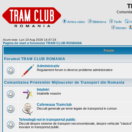
T
Comunitat
Arhiva video
Biblioteca
Tarife
H
Membri
Acum este: Lun 10 Aug 2026 14:47:24
Pagina de start a forumului TRAM CLUB ROMANIA
Forum
Forumul TRAM CLUB ROMANIA
Administrativ
Regulament forum si diverse probleme administrative
Comunitatea Prietenilor Mijloacelor de Transport din Romania
Intalniri
Intalnirile noastre
Cafeneaua Tramclub
Discutii generale pe teme legate de transportul in comun
Tehnologii noi in transportul public
Discutii despre sisteme de transport neconventionale, despre vehicule "clasice"
inovator in transportul public.