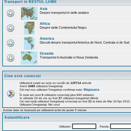
Transport in RESTUL LUMII
Asia
Despre transportul in tarile asiatice
Africa
Despre tarile Continentului Negru
America
Discutii despre transportul America de Nord, Centrala si de Sud
Oceania
Transportul in Australia si Noua Zeelanda
Cine este conectat
Utilizatorii noştri au scris un număr de
129714
articole
Avem
3489
utilizatori înregistraţi
Magauaca
Cel mai nou utilizator înregistrat confirmat este:
În total aici sunt
0
utilizatori conectaţi plus 840 vizitatori.
In ultimele 24 de ore au fost
27
utilizatori inregistrati diferiti.
Cei mai mulţi utilizatori înregistraţi conectaţi au fost
21
la data de Mar 10 Apr 2012
Utilizatori înregistraţi: Nici unul
Aceste date se bazează pe utilizatorii activi de peste 5 minute
Autentificare
Utilizator:
Parola: