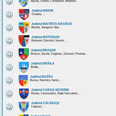
Bacau, Onesti, Comanesti, Moinesti...
Judetul BIHOR
Oradea, ...
Judetul BISTRIŢA-NĂSĂUD
Bistrita, Sangeorz-Bai...
Judetul BOTOŞANI
Botosani, Dorohoi, Saveni, ...
Judetul BRAŞOV
Brasov, Sacele, Fagaras, Zarnesti, Predeal...
Judetul BRĂILA
Braila, ...
Judetul BUZĂU
Buzau, Ramnicu Sarat, ...
Judetul CARAŞ-SEVERIN
Resita, Caransebes, Baile Herculane, ...
Judetul CĂLĂRAŞI
Calarasi, ...