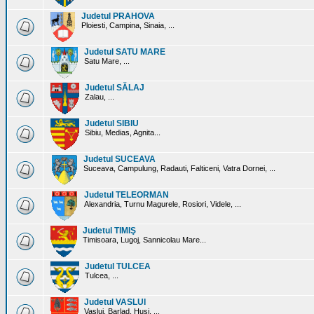
Judetul PRAHOVA
Ploiesti, Campina, Sinaia, ...
Judetul SATU MARE
Satu Mare, ...
Judetul SĂLAJ
Zalau, ...
Judetul SIBIU
Sibiu, Medias, Agnita...
Judetul SUCEAVA
Suceava, Campulung, Radauti, Falticeni, Vatra Dornei, ...
Judetul TELEORMAN
Alexandria, Turnu Magurele, Rosiori, Videle, ...
Judetul TIMIŞ
Timisoara, Lugoj, Sannicolau Mare...
Judetul TULCEA
Tulcea, ...
Judetul VASLUI
Vaslui, Barlad, Husi, ...