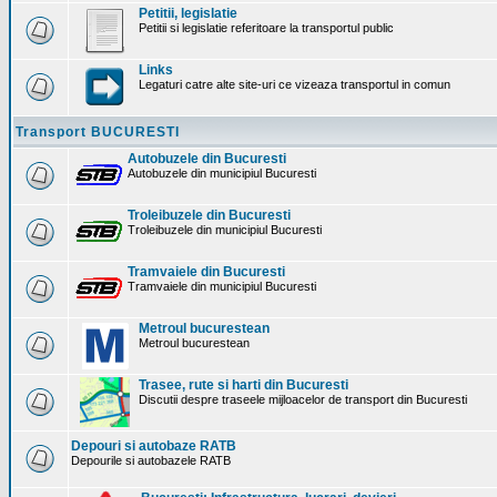
Petitii, legislatie
Petitii si legislatie referitoare la transportul public
Links
Legaturi catre alte site-uri ce vizeaza transportul in comun
Transport BUCURESTI
Autobuzele din Bucuresti
Autobuzele din municipiul Bucuresti
Troleibuzele din Bucuresti
Troleibuzele din municipiul Bucuresti
Tramvaiele din Bucuresti
Tramvaiele din municipiul Bucuresti
Metroul bucurestean
Metroul bucurestean
Trasee, rute si harti din Bucuresti
Discutii despre traseele mijloacelor de transport din Bucuresti
Depouri si autobaze RATB
Depourile si autobazele RATB