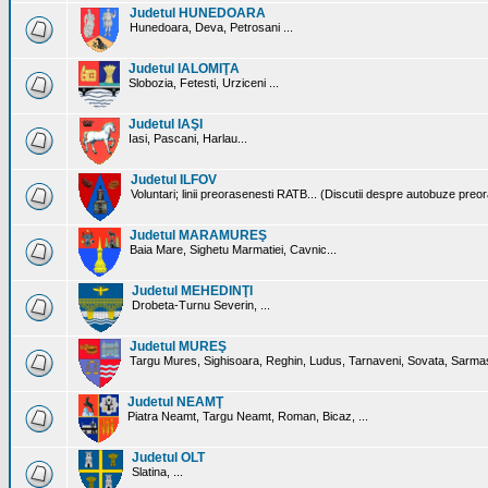
Judetul HUNEDOARA
Hunedoara, Deva, Petrosani ...
Judetul IALOMIŢA
Slobozia, Fetesti, Urziceni ...
Judetul IAŞI
Iasi, Pascani, Harlau...
Judetul ILFOV
Voluntari; linii preorasenesti RATB... (Discutii despre autobuze preo
Judetul MARAMUREŞ
Baia Mare, Sighetu Marmatiei, Cavnic...
Judetul MEHEDINŢI
Drobeta-Turnu Severin, ...
Judetul MUREŞ
Targu Mures, Sighisoara, Reghin, Ludus, Tarnaveni, Sovata, Sarmas
Judetul NEAMŢ
Piatra Neamt, Targu Neamt, Roman, Bicaz, ...
Judetul OLT
Slatina, ...