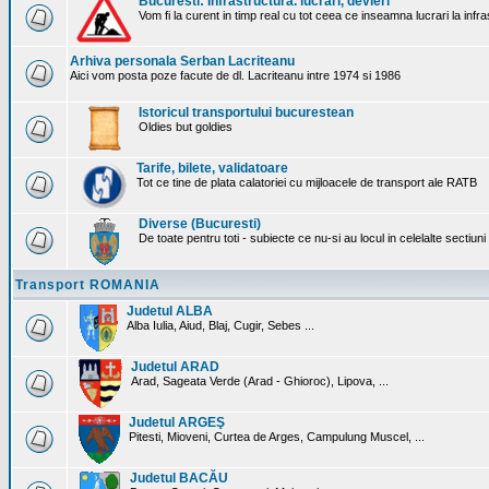
Bucuresti: Infrastructura. lucrari, devieri
Vom fi la curent in timp real cu tot ceea ce inseamna lucrari la infr
Arhiva personala Serban Lacriteanu
Aici vom posta poze facute de dl. Lacriteanu intre 1974 si 1986
Istoricul transportului bucurestean
Oldies but goldies
Tarife, bilete, validatoare
Tot ce tine de plata calatoriei cu mijloacele de transport ale RATB
Diverse (Bucuresti)
De toate pentru toti - subiecte ce nu-si au locul in celelalte sectiun
Transport ROMANIA
Judetul ALBA
Alba Iulia, Aiud, Blaj, Cugir, Sebes ...
Judetul ARAD
Arad, Sageata Verde (Arad - Ghioroc), Lipova, ...
Judetul ARGEŞ
Pitesti, Mioveni, Curtea de Arges, Campulung Muscel, ...
Judetul BACĂU