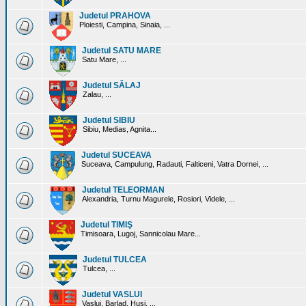
Judetul PRAHOVA
Ploiesti, Campina, Sinaia, ...
Judetul SATU MARE
Satu Mare, ...
Judetul SĂLAJ
Zalau, ...
Judetul SIBIU
Sibiu, Medias, Agnita...
Judetul SUCEAVA
Suceava, Campulung, Radauti, Falticeni, Vatra Dornei, ...
Judetul TELEORMAN
Alexandria, Turnu Magurele, Rosiori, Videle, ...
Judetul TIMIŞ
Timisoara, Lugoj, Sannicolau Mare...
Judetul TULCEA
Tulcea, ...
Judetul VASLUI
Vaslui, Barlad, Husi, ...