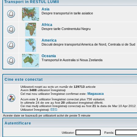
Transport in RESTUL LUMII
Asia
Despre transportul in tarile asiatice
Africa
Despre tarile Continentului Negru
America
Discutii despre transportul America de Nord, Centrala si de Sud
Oceania
Transportul in Australia si Noua Zeelanda
Cine este conectat
Utilizatorii noştri au scris un număr de
129713
articole
Avem
3488
utilizatori înregistraţi
Magauaca
Cel mai nou utilizator înregistrat confirmat este:
Acum este
1
utilizator înregistrat conectat plus 756 vizitatori.
In ultimele 24 de ore au fost
20
utilizatori inregistrati diferiti.
Cei mai mulţi utilizatori înregistraţi conectaţi au fost
21
la data de Mar 10 Apr 2012
EEG
Utilizatori înregistraţi:
Aceste date se bazează pe utilizatorii activi de peste 5 minute
Autentificare
Utilizator:
Parola: