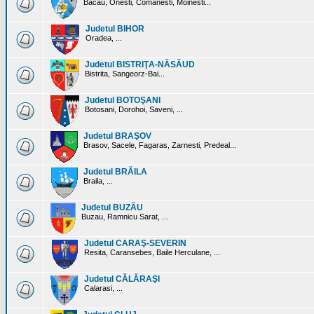
Bacau, Onesti, Comanesti, Moinesti...
Judetul BIHOR
Oradea, ...
Judetul BISTRIŢA-NĂSĂUD
Bistrita, Sangeorz-Bai...
Judetul BOTOŞANI
Botosani, Dorohoi, Saveni, ...
Judetul BRAŞOV
Brasov, Sacele, Fagaras, Zarnesti, Predeal...
Judetul BRĂILA
Braila, ...
Judetul BUZĂU
Buzau, Ramnicu Sarat, ...
Judetul CARAŞ-SEVERIN
Resita, Caransebes, Baile Herculane, ...
Judetul CĂLĂRAŞI
Calarasi, ...