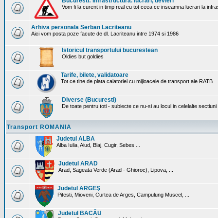
Bucuresti: Infrastructura. lucrari, devieri
Vom fi la curent in timp real cu tot ceea ce inseamna lucrari la infr
Arhiva personala Serban Lacriteanu
Aici vom posta poze facute de dl. Lacriteanu intre 1974 si 1986
Istoricul transportului bucurestean
Oldies but goldies
Tarife, bilete, validatoare
Tot ce tine de plata calatoriei cu mijloacele de transport ale RATB
Diverse (Bucuresti)
De toate pentru toti - subiecte ce nu-si au locul in celelalte sectiun
Transport ROMANIA
Judetul ALBA
Alba Iulia, Aiud, Blaj, Cugir, Sebes ...
Judetul ARAD
Arad, Sageata Verde (Arad - Ghioroc), Lipova, ...
Judetul ARGEŞ
Pitesti, Mioveni, Curtea de Arges, Campulung Muscel, ...
Judetul BACĂU