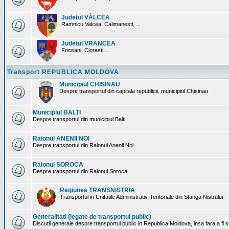
Judetul VÂLCEA
Ramnicu Valcea, Calimanesti, ...
Judetul VRANCEA
Focsani, Ciorasti ...
Transport REPUBLICA MOLDOVA
Municipiul CHISINAU
Despre transportul din capitala republicii, municipiul Chisinau
Municipiul BALTI
Despre transportul din municipiul Balti
Raionul ANENII NOI
Despre transportul din Raionul Anenii Noi
Raionul SOROCA
Despre transportul din Raionul Soroca
Regiunea TRANSNISTRIA
Transportul in Unitatile Administrativ-Teritoriale din Stanga Nistrului -
Generalitati (legate de transportul public)
Discutii generale despre transportul public in Republica Moldova, insa fara a fi s