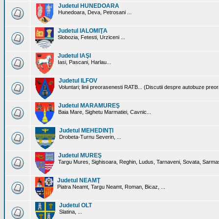
Judetul HUNEDOARA
Hunedoara, Deva, Petrosani ...
Judetul IALOMIŢA
Slobozia, Fetesti, Urziceni ...
Judetul IAŞI
Iasi, Pascani, Harlau...
Judetul ILFOV
Voluntari; linii preorasenesti RATB... (Discutii despre autobuze preo
Judetul MARAMUREŞ
Baia Mare, Sighetu Marmatiei, Cavnic...
Judetul MEHEDINŢI
Drobeta-Turnu Severin, ...
Judetul MUREŞ
Targu Mures, Sighisoara, Reghin, Ludus, Tarnaveni, Sovata, Sarmas
Judetul NEAMŢ
Piatra Neamt, Targu Neamt, Roman, Bicaz, ...
Judetul OLT
Slatina, ...