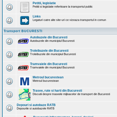
Petitii, legislatie
Petitii si legislatie referitoare la transportul public
Links
Legaturi catre alte site-uri ce vizeaza transportul in comun
Transport BUCURESTI
Autobuzele din Bucuresti
Autobuzele din municipiul Bucuresti
Troleibuzele din Bucuresti
Troleibuzele din municipiul Bucuresti
Tramvaiele din Bucuresti
Tramvaiele din municipiul Bucuresti
Metroul bucurestean
Metroul bucurestean
Trasee, rute si harti din Bucuresti
Discutii despre traseele mijloacelor de transport din Bucuresti
Depouri si autobaze RATB
Depourile si autobazele RATB