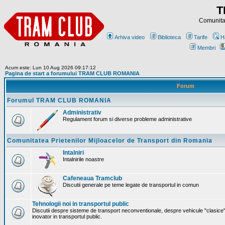
T
Comunitat
Arhiva video
Biblioteca
Tarife
H
Membri
Acum este: Lun 10 Aug 2026 09:17:12
Pagina de start a forumului TRAM CLUB ROMANIA
Forum
Forumul TRAM CLUB ROMANIA
Administrativ
Regulament forum si diverse probleme administrative
Comunitatea Prietenilor Mijloacelor de Transport din Romania
Intalniri
Intalnirile noastre
Cafeneaua Tramclub
Discutii generale pe teme legate de transportul in comun
Tehnologii noi in transportul public
Discutii despre sisteme de transport neconventionale, despre vehicule "clasice"
inovator in transportul public.