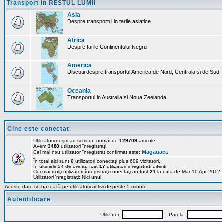
Transport in RESTUL LUMII
Asia
Despre transportul in tarile asiatice
Africa
Despre tarile Continentului Negru
America
Discutii despre transportul America de Nord, Centrala si de Sud
Oceania
Transportul in Australia si Noua Zeelanda
Cine este conectat
Utilizatorii noştri au scris un număr de
129709
articole
Avem
3488
utilizatori înregistraţi
Magauaca
Cel mai nou utilizator înregistrat confirmat este:
În total aici sunt
0
utilizatori conectaţi plus 609 vizitatori.
In ultimele 24 de ore au fost
17
utilizatori inregistrati diferiti.
Cei mai mulţi utilizatori înregistraţi conectaţi au fost
21
la data de Mar 10 Apr 2012
Utilizatori înregistraţi: Nici unul
Aceste date se bazează pe utilizatorii activi de peste 5 minute
Autentificare
Utilizator:
Parola: