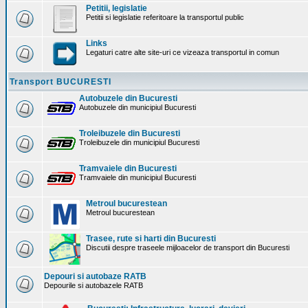
Petitii, legislatie
Petitii si legislatie referitoare la transportul public
Links
Legaturi catre alte site-uri ce vizeaza transportul in comun
Transport BUCURESTI
Autobuzele din Bucuresti
Autobuzele din municipiul Bucuresti
Troleibuzele din Bucuresti
Troleibuzele din municipiul Bucuresti
Tramvaiele din Bucuresti
Tramvaiele din municipiul Bucuresti
Metroul bucurestean
Metroul bucurestean
Trasee, rute si harti din Bucuresti
Discutii despre traseele mijloacelor de transport din Bucuresti
Depouri si autobaze RATB
Depourile si autobazele RATB