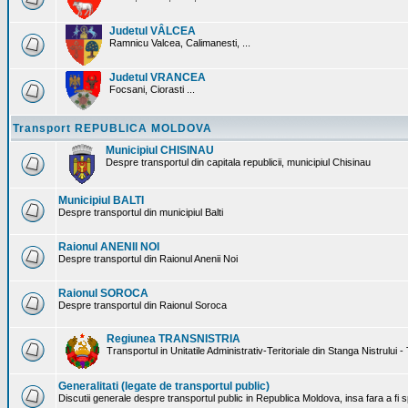
Judetul VÂLCEA
Ramnicu Valcea, Calimanesti, ...
Judetul VRANCEA
Focsani, Ciorasti ...
Transport REPUBLICA MOLDOVA
Municipiul CHISINAU
Despre transportul din capitala republicii, municipiul Chisinau
Municipiul BALTI
Despre transportul din municipiul Balti
Raionul ANENII NOI
Despre transportul din Raionul Anenii Noi
Raionul SOROCA
Despre transportul din Raionul Soroca
Regiunea TRANSNISTRIA
Transportul in Unitatile Administrativ-Teritoriale din Stanga Nistrului -
Generalitati (legate de transportul public)
Discutii generale despre transportul public in Republica Moldova, insa fara a fi s