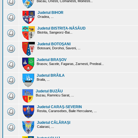
Bacau, Onesti, Comanesti, Moinesti...
Judetul BIHOR
Oradea, ...
Judetul BISTRIŢA-NĂSĂUD
Bistrita, Sangeorz-Bai...
Judetul BOTOŞANI
Botosani, Dorohoi, Saveni, ...
Judetul BRAŞOV
Brasov, Sacele, Fagaras, Zarnesti, Predeal...
Judetul BRĂILA
Braila, ...
Judetul BUZĂU
Buzau, Ramnicu Sarat, ...
Judetul CARAŞ-SEVERIN
Resita, Caransebes, Baile Herculane, ...
Judetul CĂLĂRAŞI
Calarasi, ...