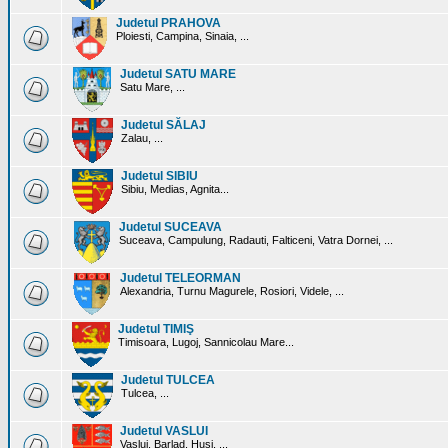
Judetul PRAHOVA
Ploiesti, Campina, Sinaia, ...
Judetul SATU MARE
Satu Mare, ...
Judetul SĂLAJ
Zalau, ...
Judetul SIBIU
Sibiu, Medias, Agnita...
Judetul SUCEAVA
Suceava, Campulung, Radauti, Falticeni, Vatra Dornei, ...
Judetul TELEORMAN
Alexandria, Turnu Magurele, Rosiori, Videle, ...
Judetul TIMIŞ
Timisoara, Lugoj, Sannicolau Mare...
Judetul TULCEA
Tulcea, ...
Judetul VASLUI
Vaslui, Barlad, Husi, ...