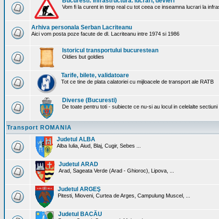
Bucuresti: Infrastructura. lucrari, devieri
Vom fi la curent in timp real cu tot ceea ce inseamna lucrari la infr
Arhiva personala Serban Lacriteanu
Aici vom posta poze facute de dl. Lacriteanu intre 1974 si 1986
Istoricul transportului bucurestean
Oldies but goldies
Tarife, bilete, validatoare
Tot ce tine de plata calatoriei cu mijloacele de transport ale RATB
Diverse (Bucuresti)
De toate pentru toti - subiecte ce nu-si au locul in celelalte sectiun
Transport ROMANIA
Judetul ALBA
Alba Iulia, Aiud, Blaj, Cugir, Sebes ...
Judetul ARAD
Arad, Sageata Verde (Arad - Ghioroc), Lipova, ...
Judetul ARGEŞ
Pitesti, Mioveni, Curtea de Arges, Campulung Muscel, ...
Judetul BACĂU