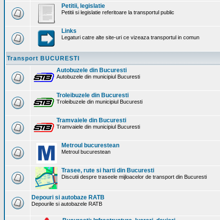
Petitii, legislatie
Petitii si legislatie referitoare la transportul public
Links
Legaturi catre alte site-uri ce vizeaza transportul in comun
Transport BUCURESTI
Autobuzele din Bucuresti
Autobuzele din municipiul Bucuresti
Troleibuzele din Bucuresti
Troleibuzele din municipiul Bucuresti
Tramvaiele din Bucuresti
Tramvaiele din municipiul Bucuresti
Metroul bucurestean
Metroul bucurestean
Trasee, rute si harti din Bucuresti
Discutii despre traseele mijloacelor de transport din Bucuresti
Depouri si autobaze RATB
Depourile si autobazele RATB