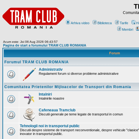
T
Comunitat
Arhiva video
Biblioteca
Tarife
H
Membri
Acum este: Joi 06 Aug 2026 06:43:57
Pagina de start a forumului TRAM CLUB ROMANIA
Forum
Forumul TRAM CLUB ROMANIA
Administrativ
Regulament forum si diverse probleme administrative
Comunitatea Prietenilor Mijloacelor de Transport din Romania
Intalniri
Intalnirile noastre
Cafeneaua Tramclub
Discutii generale pe teme legate de transportul in comun
Tehnologii noi in transportul public
Discutii despre sisteme de transport neconventionale, despre vehicule "clasice"
inovator in transportul public.