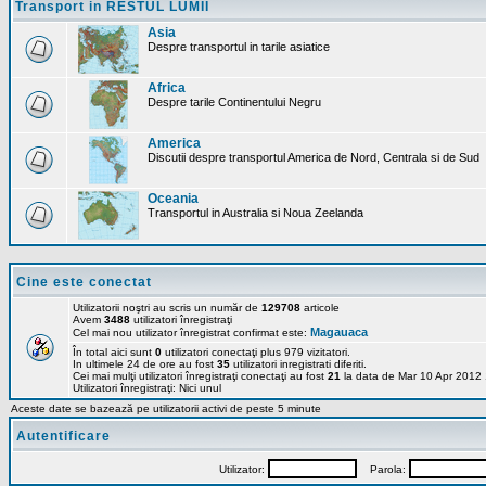
Transport in RESTUL LUMII
Asia
Despre transportul in tarile asiatice
Africa
Despre tarile Continentului Negru
America
Discutii despre transportul America de Nord, Centrala si de Sud
Oceania
Transportul in Australia si Noua Zeelanda
Cine este conectat
Utilizatorii noştri au scris un număr de
129708
articole
Avem
3488
utilizatori înregistraţi
Magauaca
Cel mai nou utilizator înregistrat confirmat este:
În total aici sunt
0
utilizatori conectaţi plus 979 vizitatori.
In ultimele 24 de ore au fost
35
utilizatori inregistrati diferiti.
Cei mai mulţi utilizatori înregistraţi conectaţi au fost
21
la data de Mar 10 Apr 2012
Utilizatori înregistraţi: Nici unul
Aceste date se bazează pe utilizatorii activi de peste 5 minute
Autentificare
Utilizator:
Parola: