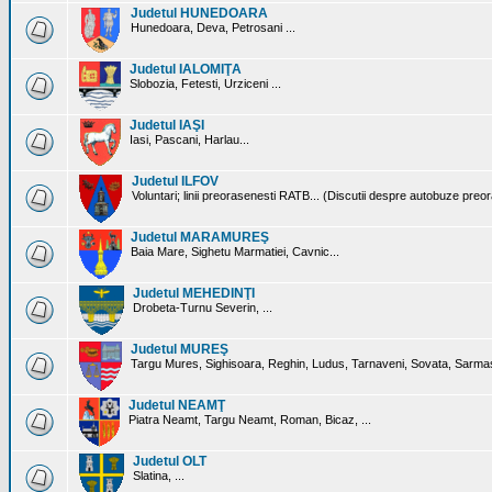
Judetul HUNEDOARA
Hunedoara, Deva, Petrosani ...
Judetul IALOMIŢA
Slobozia, Fetesti, Urziceni ...
Judetul IAŞI
Iasi, Pascani, Harlau...
Judetul ILFOV
Voluntari; linii preorasenesti RATB... (Discutii despre autobuze preo
Judetul MARAMUREŞ
Baia Mare, Sighetu Marmatiei, Cavnic...
Judetul MEHEDINŢI
Drobeta-Turnu Severin, ...
Judetul MUREŞ
Targu Mures, Sighisoara, Reghin, Ludus, Tarnaveni, Sovata, Sarmas
Judetul NEAMŢ
Piatra Neamt, Targu Neamt, Roman, Bicaz, ...
Judetul OLT
Slatina, ...