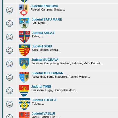
Judetul PRAHOVA
Ploiesti, Campina, Sinaia, ...
Judetul SATU MARE
Satu Mare, ...
Judetul SĂLAJ
Zalau, ...
Judetul SIBIU
Sibiu, Medias, Agnita...
Judetul SUCEAVA
Suceava, Campulung, Radauti, Falticeni, Vatra Dornei, ...
Judetul TELEORMAN
Alexandria, Turnu Magurele, Rosiori, Videle, ...
Judetul TIMIŞ
Timisoara, Lugoj, Sannicolau Mare...
Judetul TULCEA
Tulcea, ...
Judetul VASLUI
Vaslui, Barlad, Husi, ...