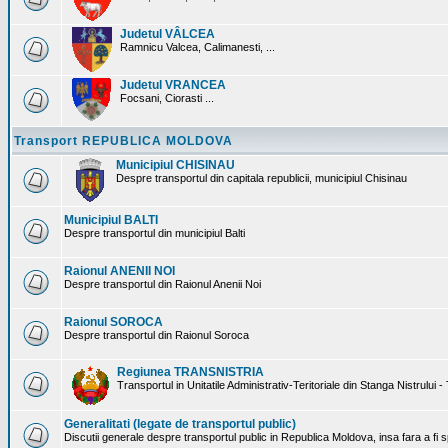
Judetul VÂLCEA
Ramnicu Valcea, Calimanesti, ...
Judetul VRANCEA
Focsani, Ciorasti ...
Transport REPUBLICA MOLDOVA
Municipiul CHISINAU
Despre transportul din capitala republicii, municipiul Chisinau
Municipiul BALTI
Despre transportul din municipiul Balti
Raionul ANENII NOI
Despre transportul din Raionul Anenii Noi
Raionul SOROCA
Despre transportul din Raionul Soroca
Regiunea TRANSNISTRIA
Transportul in Unitatile Administrativ-Teritoriale din Stanga Nistrului -
Generalitati (legate de transportul public)
Discutii generale despre transportul public in Republica Moldova, insa fara a fi s