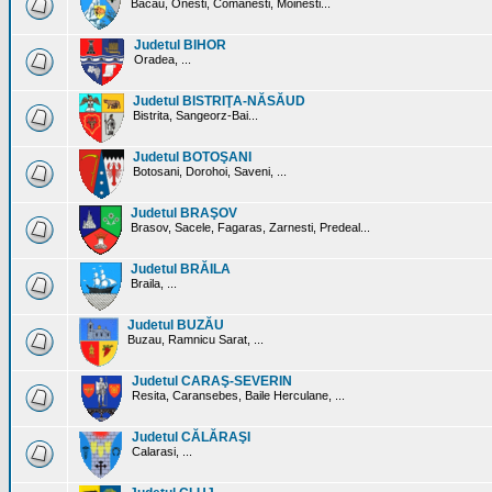
Bacau, Onesti, Comanesti, Moinesti...
Judetul BIHOR
Oradea, ...
Judetul BISTRIŢA-NĂSĂUD
Bistrita, Sangeorz-Bai...
Judetul BOTOŞANI
Botosani, Dorohoi, Saveni, ...
Judetul BRAŞOV
Brasov, Sacele, Fagaras, Zarnesti, Predeal...
Judetul BRĂILA
Braila, ...
Judetul BUZĂU
Buzau, Ramnicu Sarat, ...
Judetul CARAŞ-SEVERIN
Resita, Caransebes, Baile Herculane, ...
Judetul CĂLĂRAŞI
Calarasi, ...