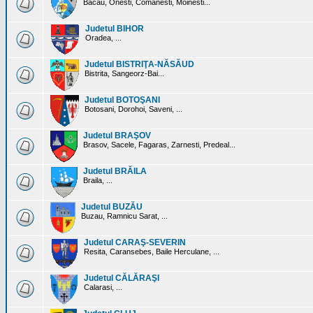
Bacau, Onesti, Comanesti, Moinesti...
Judetul BIHOR
Oradea, ...
Judetul BISTRIŢA-NĂSĂUD
Bistrita, Sangeorz-Bai...
Judetul BOTOŞANI
Botosani, Dorohoi, Saveni, ...
Judetul BRAŞOV
Brasov, Sacele, Fagaras, Zarnesti, Predeal...
Judetul BRĂILA
Braila, ...
Judetul BUZĂU
Buzau, Ramnicu Sarat, ...
Judetul CARAŞ-SEVERIN
Resita, Caransebes, Baile Herculane, ...
Judetul CĂLĂRAŞI
Calarasi, ...