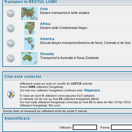
Transport in RESTUL LUMII
Asia
Despre transportul in tarile asiatice
Africa
Despre tarile Continentului Negru
America
Discutii despre transportul America de Nord, Centrala si de Sud
Oceania
Transportul in Australia si Noua Zeelanda
Cine este conectat
Utilizatorii noştri au scris un număr de
129710
articole
Avem
3488
utilizatori înregistraţi
Magauaca
Cel mai nou utilizator înregistrat confirmat este:
În total aici sunt
0
utilizatori conectaţi plus 610 vizitatori.
In ultimele 24 de ore au fost
20
utilizatori inregistrati diferiti.
Cei mai mulţi utilizatori înregistraţi conectaţi au fost
21
la data de Mar 10 Apr 2012
Utilizatori înregistraţi: Nici unul
Aceste date se bazează pe utilizatorii activi de peste 5 minute
Autentificare
Utilizator:
Parola: