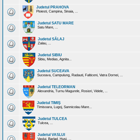
Judetul PRAHOVA
Ploiesti, Campina, Sinaia, ...
Judetul SATU MARE
Satu Mare, ...
Judetul SĂLAJ
Zalau, ...
Judetul SIBIU
Sibiu, Medias, Agnita...
Judetul SUCEAVA
Suceava, Campulung, Radauti, Falticeni, Vatra Dornei, ...
Judetul TELEORMAN
Alexandria, Turnu Magurele, Rosiori, Videle, ...
Judetul TIMIŞ
Timisoara, Lugoj, Sannicolau Mare...
Judetul TULCEA
Tulcea, ...
Judetul VASLUI
Vaslui, Barlad, Husi, ...