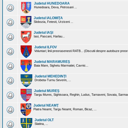
Judetul HUNEDOARA
Hunedoara, Deva, Petrosani ...
Judetul IALOMIŢA
Slobozia, Fetesti, Urziceni ...
Judetul IAŞI
Iasi, Pascani, Harlau...
Judetul ILFOV
Voluntari; linii preorasenesti RATB... (Discutii despre autobuze preo
Judetul MARAMUREŞ
Baia Mare, Sighetu Marmatiei, Cavnic...
Judetul MEHEDINŢI
Drobeta-Turnu Severin, ...
Judetul MUREŞ
Targu Mures, Sighisoara, Reghin, Ludus, Tarnaveni, Sovata, Sarmas
Judetul NEAMŢ
Piatra Neamt, Targu Neamt, Roman, Bicaz, ...
Judetul OLT
Slatina, ...