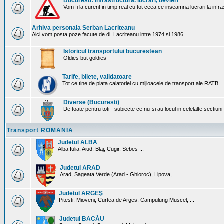
Bucuresti: Infrastructura. lucrari, devieri
Vom fi la curent in timp real cu tot ceea ce inseamna lucrari la infr
Arhiva personala Serban Lacriteanu
Aici vom posta poze facute de dl. Lacriteanu intre 1974 si 1986
Istoricul transportului bucurestean
Oldies but goldies
Tarife, bilete, validatoare
Tot ce tine de plata calatoriei cu mijloacele de transport ale RATB
Diverse (Bucuresti)
De toate pentru toti - subiecte ce nu-si au locul in celelalte sectiun
Transport ROMANIA
Judetul ALBA
Alba Iulia, Aiud, Blaj, Cugir, Sebes ...
Judetul ARAD
Arad, Sageata Verde (Arad - Ghioroc), Lipova, ...
Judetul ARGEŞ
Pitesti, Mioveni, Curtea de Arges, Campulung Muscel, ...
Judetul BACĂU