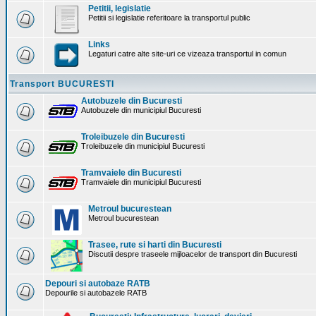
Petitii, legislatie
Petitii si legislatie referitoare la transportul public
Links
Legaturi catre alte site-uri ce vizeaza transportul in comun
Transport BUCURESTI
Autobuzele din Bucuresti
Autobuzele din municipiul Bucuresti
Troleibuzele din Bucuresti
Troleibuzele din municipiul Bucuresti
Tramvaiele din Bucuresti
Tramvaiele din municipiul Bucuresti
Metroul bucurestean
Metroul bucurestean
Trasee, rute si harti din Bucuresti
Discutii despre traseele mijloacelor de transport din Bucuresti
Depouri si autobaze RATB
Depourile si autobazele RATB