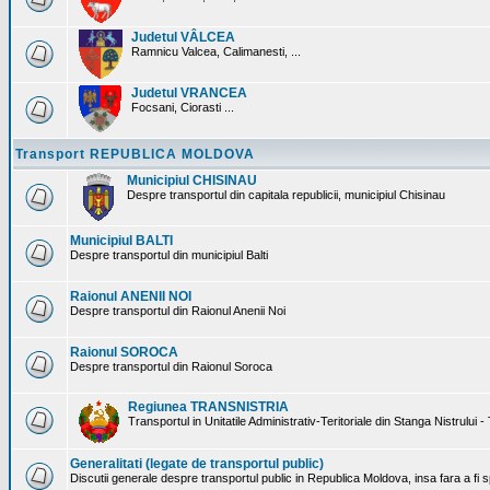
Judetul VÂLCEA
Ramnicu Valcea, Calimanesti, ...
Judetul VRANCEA
Focsani, Ciorasti ...
Transport REPUBLICA MOLDOVA
Municipiul CHISINAU
Despre transportul din capitala republicii, municipiul Chisinau
Municipiul BALTI
Despre transportul din municipiul Balti
Raionul ANENII NOI
Despre transportul din Raionul Anenii Noi
Raionul SOROCA
Despre transportul din Raionul Soroca
Regiunea TRANSNISTRIA
Transportul in Unitatile Administrativ-Teritoriale din Stanga Nistrului -
Generalitati (legate de transportul public)
Discutii generale despre transportul public in Republica Moldova, insa fara a fi s