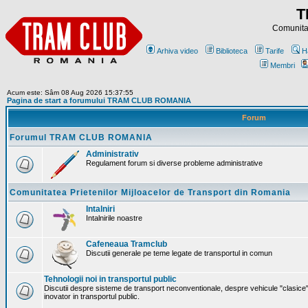
T
Comunitat
Arhiva video
Biblioteca
Tarife
H
Membri
Acum este: Sâm 08 Aug 2026 15:37:55
Pagina de start a forumului TRAM CLUB ROMANIA
Forum
Forumul TRAM CLUB ROMANIA
Administrativ
Regulament forum si diverse probleme administrative
Comunitatea Prietenilor Mijloacelor de Transport din Romania
Intalniri
Intalnirile noastre
Cafeneaua Tramclub
Discutii generale pe teme legate de transportul in comun
Tehnologii noi in transportul public
Discutii despre sisteme de transport neconventionale, despre vehicule "clasice"
inovator in transportul public.