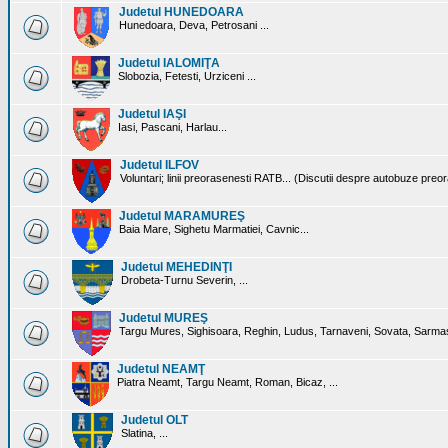
Judetul HUNEDOARA
Hunedoara, Deva, Petrosani ...
Judetul IALOMIŢA
Slobozia, Fetesti, Urziceni ...
Judetul IAŞI
Iasi, Pascani, Harlau...
Judetul ILFOV
Voluntari; linii preorasenesti RATB... (Discutii despre autobuze preo
Judetul MARAMUREŞ
Baia Mare, Sighetu Marmatiei, Cavnic...
Judetul MEHEDINŢI
Drobeta-Turnu Severin, ...
Judetul MUREŞ
Targu Mures, Sighisoara, Reghin, Ludus, Tarnaveni, Sovata, Sarmas
Judetul NEAMŢ
Piatra Neamt, Targu Neamt, Roman, Bicaz, ...
Judetul OLT
Slatina, ...