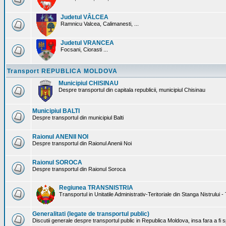
Judetul VÂLCEA
Ramnicu Valcea, Calimanesti, ...
Judetul VRANCEA
Focsani, Ciorasti ...
Transport REPUBLICA MOLDOVA
Municipiul CHISINAU
Despre transportul din capitala republicii, municipiul Chisinau
Municipiul BALTI
Despre transportul din municipiul Balti
Raionul ANENII NOI
Despre transportul din Raionul Anenii Noi
Raionul SOROCA
Despre transportul din Raionul Soroca
Regiunea TRANSNISTRIA
Transportul in Unitatile Administrativ-Teritoriale din Stanga Nistrului -
Generalitati (legate de transportul public)
Discutii generale despre transportul public in Republica Moldova, insa fara a fi s