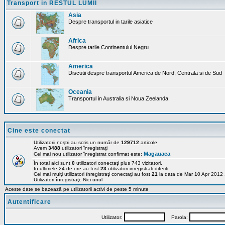
Transport in RESTUL LUMII
Asia
Despre transportul in tarile asiatice
Africa
Despre tarile Continentului Negru
America
Discutii despre transportul America de Nord, Centrala si de Sud
Oceania
Transportul in Australia si Noua Zeelanda
Cine este conectat
Utilizatorii noştri au scris un număr de
129712
articole
Avem
3488
utilizatori înregistraţi
Magauaca
Cel mai nou utilizator înregistrat confirmat este:
În total aici sunt
0
utilizatori conectaţi plus 743 vizitatori.
In ultimele 24 de ore au fost
23
utilizatori inregistrati diferiti.
Cei mai mulţi utilizatori înregistraţi conectaţi au fost
21
la data de Mar 10 Apr 2012
Utilizatori înregistraţi: Nici unul
Aceste date se bazează pe utilizatorii activi de peste 5 minute
Autentificare
Utilizator:
Parola: