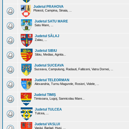
Judetul PRAHOVA
Ploiesti, Campina, Sinaia, ...
Judetul SATU MARE
Satu Mare, ...
Judetul SĂLAJ
Zalau, ...
Judetul SIBIU
Sibiu, Medias, Agnita...
Judetul SUCEAVA
Suceava, Campulung, Radauti, Falticeni, Vatra Dornei, ...
Judetul TELEORMAN
Alexandria, Turnu Magurele, Rosiori, Videle, ...
Judetul TIMIŞ
Timisoara, Lugoj, Sannicolau Mare...
Judetul TULCEA
Tulcea, ...
Judetul VASLUI
Vaslui, Barlad, Husi, ...