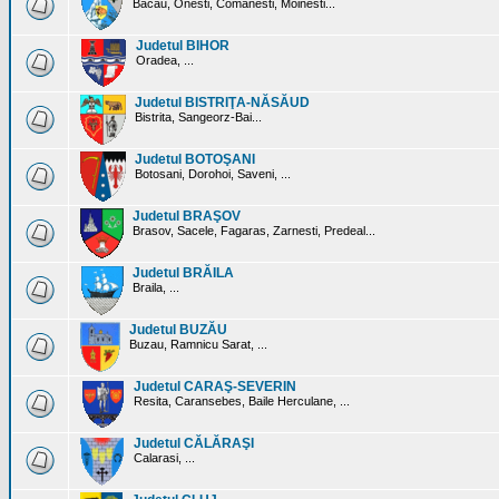
Bacau, Onesti, Comanesti, Moinesti...
Judetul BIHOR
Oradea, ...
Judetul BISTRIŢA-NĂSĂUD
Bistrita, Sangeorz-Bai...
Judetul BOTOŞANI
Botosani, Dorohoi, Saveni, ...
Judetul BRAŞOV
Brasov, Sacele, Fagaras, Zarnesti, Predeal...
Judetul BRĂILA
Braila, ...
Judetul BUZĂU
Buzau, Ramnicu Sarat, ...
Judetul CARAŞ-SEVERIN
Resita, Caransebes, Baile Herculane, ...
Judetul CĂLĂRAŞI
Calarasi, ...