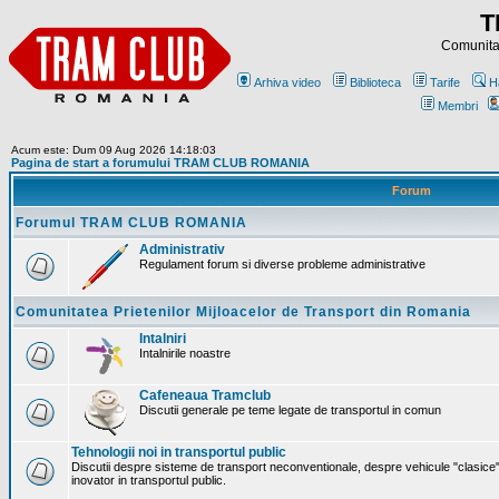
T
Comunitat
Arhiva video
Biblioteca
Tarife
H
Membri
Acum este: Dum 09 Aug 2026 14:18:03
Pagina de start a forumului TRAM CLUB ROMANIA
Forum
Forumul TRAM CLUB ROMANIA
Administrativ
Regulament forum si diverse probleme administrative
Comunitatea Prietenilor Mijloacelor de Transport din Romania
Intalniri
Intalnirile noastre
Cafeneaua Tramclub
Discutii generale pe teme legate de transportul in comun
Tehnologii noi in transportul public
Discutii despre sisteme de transport neconventionale, despre vehicule "clasice"
inovator in transportul public.