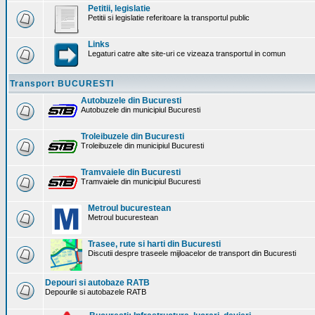
Petitii, legislatie
Petitii si legislatie referitoare la transportul public
Links
Legaturi catre alte site-uri ce vizeaza transportul in comun
Transport BUCURESTI
Autobuzele din Bucuresti
Autobuzele din municipiul Bucuresti
Troleibuzele din Bucuresti
Troleibuzele din municipiul Bucuresti
Tramvaiele din Bucuresti
Tramvaiele din municipiul Bucuresti
Metroul bucurestean
Metroul bucurestean
Trasee, rute si harti din Bucuresti
Discutii despre traseele mijloacelor de transport din Bucuresti
Depouri si autobaze RATB
Depourile si autobazele RATB