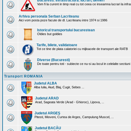
Bucuresti: Infrastructura. lucrari, devieri
Vom fi la curent in timp real cu tot ceea ce inseamna lucrari la infr
Arhiva personala Serban Lacriteanu
Aici vom posta poze facute de dl. Lacriteanu intre 1974 si 1986
Istoricul transportului bucurestean
Oldies but goldies
Tarife, bilete, validatoare
Tot ce tine de plata calatoriei cu mijloacele de transport ale RATB
Diverse (Bucuresti)
De toate pentru toti - subiecte ce nu-si au locul in celelalte sectiun
Transport ROMANIA
Judetul ALBA
Alba Iulia, Aiud, Blaj, Cugir, Sebes ...
Judetul ARAD
Arad, Sageata Verde (Arad - Ghioroc), Lipova, ...
Judetul ARGEŞ
Pitesti, Mioveni, Curtea de Arges, Campulung Muscel, ...
Judetul BACĂU