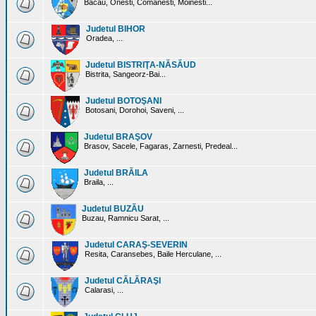
Bacau, Onesti, Comanesti, Moinesti...
Judetul BIHOR
Oradea, ...
Judetul BISTRIŢA-NĂSĂUD
Bistrita, Sangeorz-Bai...
Judetul BOTOŞANI
Botosani, Dorohoi, Saveni, ...
Judetul BRAŞOV
Brasov, Sacele, Fagaras, Zarnesti, Predeal...
Judetul BRĂILA
Braila, ...
Judetul BUZĂU
Buzau, Ramnicu Sarat, ...
Judetul CARAŞ-SEVERIN
Resita, Caransebes, Baile Herculane, ...
Judetul CĂLĂRAŞI
Calarasi, ...