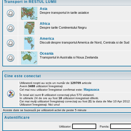
Transport in RESTUL LUMII
Asia
Despre transportul in tarile asiatice
Africa
Despre tarile Continentului Negru
America
Discutii despre transportul America de Nord, Centrala si de Sud
Oceania
Transportul in Australia si Noua Zeelanda
Cine este conectat
Utilizatorii noştri au scris un număr de
129709
articole
Avem
3488
utilizatori înregistraţi
Magauaca
Cel mai nou utilizator înregistrat confirmat este:
În total aici sunt
0
utilizatori conectaţi plus 570 vizitatori.
In ultimele 24 de ore au fost
18
utilizatori inregistrati diferiti.
Cei mai mulţi utilizatori înregistraţi conectaţi au fost
21
la data de Mar 10 Apr 2012
Utilizatori înregistraţi: Nici unul
Aceste date se bazează pe utilizatorii activi de peste 5 minute
Autentificare
Utilizator:
Parola: