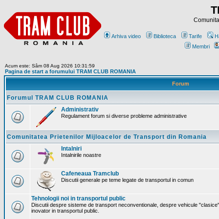
T
Comunitat
Arhiva video
Biblioteca
Tarife
H
Membri
Acum este: Sâm 08 Aug 2026 10:31:59
Pagina de start a forumului TRAM CLUB ROMANIA
Forum
Forumul TRAM CLUB ROMANIA
Administrativ
Regulament forum si diverse probleme administrative
Comunitatea Prietenilor Mijloacelor de Transport din Romania
Intalniri
Intalnirile noastre
Cafeneaua Tramclub
Discutii generale pe teme legate de transportul in comun
Tehnologii noi in transportul public
Discutii despre sisteme de transport neconventionale, despre vehicule "clasice"
inovator in transportul public.