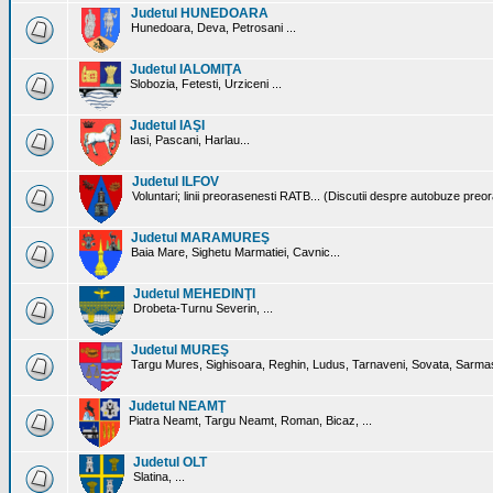
Judetul HUNEDOARA
Hunedoara, Deva, Petrosani ...
Judetul IALOMIŢA
Slobozia, Fetesti, Urziceni ...
Judetul IAŞI
Iasi, Pascani, Harlau...
Judetul ILFOV
Voluntari; linii preorasenesti RATB... (Discutii despre autobuze preo
Judetul MARAMUREŞ
Baia Mare, Sighetu Marmatiei, Cavnic...
Judetul MEHEDINŢI
Drobeta-Turnu Severin, ...
Judetul MUREŞ
Targu Mures, Sighisoara, Reghin, Ludus, Tarnaveni, Sovata, Sarmas
Judetul NEAMŢ
Piatra Neamt, Targu Neamt, Roman, Bicaz, ...
Judetul OLT
Slatina, ...