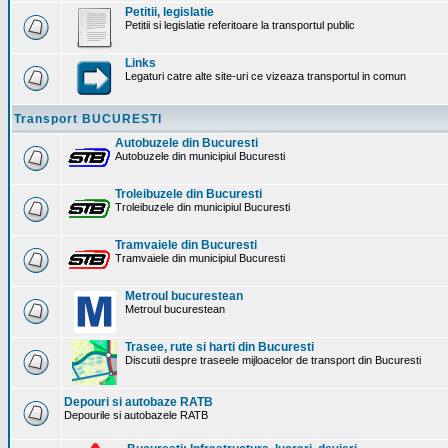
Petitii, legislatie
Petitii si legislatie referitoare la transportul public
Links
Legaturi catre alte site-uri ce vizeaza transportul in comun
Transport BUCURESTI
Autobuzele din Bucuresti
Autobuzele din municipiul Bucuresti
Troleibuzele din Bucuresti
Troleibuzele din municipiul Bucuresti
Tramvaiele din Bucuresti
Tramvaiele din municipiul Bucuresti
Metroul bucurestean
Metroul bucurestean
Trasee, rute si harti din Bucuresti
Discutii despre traseele mijloacelor de transport din Bucuresti
Depouri si autobaze RATB
Depourile si autobazele RATB