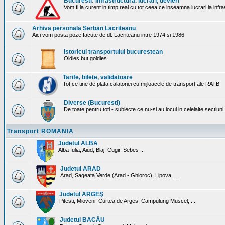
Bucuresti: Infrastructura. lucrari, devieri
Vom fi la curent in timp real cu tot ceea ce inseamna lucrari la infr
Arhiva personala Serban Lacriteanu
Aici vom posta poze facute de dl. Lacriteanu intre 1974 si 1986
Istoricul transportului bucurestean
Oldies but goldies
Tarife, bilete, validatoare
Tot ce tine de plata calatoriei cu mijloacele de transport ale RATB
Diverse (Bucuresti)
De toate pentru toti - subiecte ce nu-si au locul in celelalte sectiun
Transport ROMANIA
Judetul ALBA
Alba Iulia, Aiud, Blaj, Cugir, Sebes ...
Judetul ARAD
Arad, Sageata Verde (Arad - Ghioroc), Lipova, ...
Judetul ARGEŞ
Pitesti, Mioveni, Curtea de Arges, Campulung Muscel, ...
Judetul BACĂU