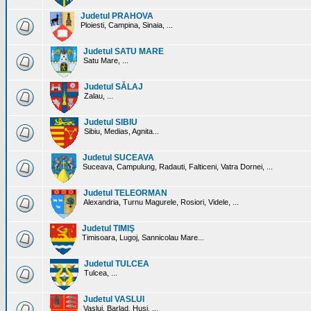
Judetul PRAHOVA
Ploiesti, Campina, Sinaia, ...
Judetul SATU MARE
Satu Mare, ...
Judetul SĂLAJ
Zalau, ...
Judetul SIBIU
Sibiu, Medias, Agnita...
Judetul SUCEAVA
Suceava, Campulung, Radauti, Falticeni, Vatra Dornei, ...
Judetul TELEORMAN
Alexandria, Turnu Magurele, Rosiori, Videle, ...
Judetul TIMIŞ
Timisoara, Lugoj, Sannicolau Mare...
Judetul TULCEA
Tulcea, ...
Judetul VASLUI
Vaslui, Barlad, Husi, ...