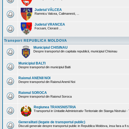
Judetul VÂLCEA
Ramnicu Valcea, Calimanesti, ...
Judetul VRANCEA
Focsani, Ciorasti ...
Transport REPUBLICA MOLDOVA
Municipiul CHISINAU
Despre transportul din capitala republicii, municipiul Chisinau
Municipiul BALTI
Despre transportul din municipiul Balti
Raionul ANENII NOI
Despre transportul din Raionul Anenii Noi
Raionul SOROCA
Despre transportul din Raionul Soroca
Regiunea TRANSNISTRIA
Transportul in Unitatile Administrativ-Teritoriale din Stanga Nistrului -
Generalitati (legate de transportul public)
Discutii generale despre transportul public in Republica Moldova, insa fara a fi s