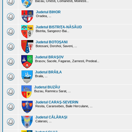
Bacau, Onesti, Comanesti, Moinesti...
Judetul BIHOR
Oradea, ...
Judetul BISTRIŢA-NĂSĂUD
Bistrita, Sangeorz-Bai...
Judetul BOTOŞANI
Botosani, Dorohoi, Saveni, ...
Judetul BRAŞOV
Brasov, Sacele, Fagaras, Zarnesti, Predeal...
Judetul BRĂILA
Braila, ...
Judetul BUZĂU
Buzau, Ramnicu Sarat, ...
Judetul CARAŞ-SEVERIN
Resita, Caransebes, Baile Herculane, ...
Judetul CĂLĂRAŞI
Calarasi, ...