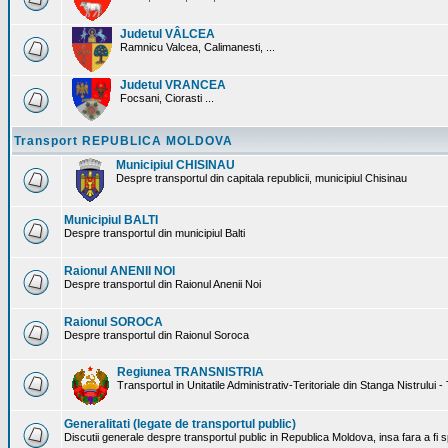
Judetul VÂLCEA
Ramnicu Valcea, Calimanesti, ...
Judetul VRANCEA
Focsani, Ciorasti ...
Transport REPUBLICA MOLDOVA
Municipiul CHISINAU
Despre transportul din capitala republicii, municipiul Chisinau
Municipiul BALTI
Despre transportul din municipiul Balti
Raionul ANENII NOI
Despre transportul din Raionul Anenii Noi
Raionul SOROCA
Despre transportul din Raionul Soroca
Regiunea TRANSNISTRIA
Transportul in Unitatile Administrativ-Teritoriale din Stanga Nistrului -
Generalitati (legate de transportul public)
Discutii generale despre transportul public in Republica Moldova, insa fara a fi s