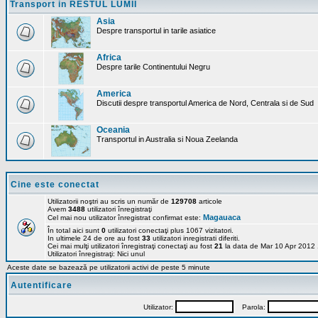
Transport in RESTUL LUMII
Asia
Despre transportul in tarile asiatice
Africa
Despre tarile Continentului Negru
America
Discutii despre transportul America de Nord, Centrala si de Sud
Oceania
Transportul in Australia si Noua Zeelanda
Cine este conectat
Utilizatorii noştri au scris un număr de
129708
articole
Avem
3488
utilizatori înregistraţi
Magauaca
Cel mai nou utilizator înregistrat confirmat este:
În total aici sunt
0
utilizatori conectaţi plus 1067 vizitatori.
In ultimele 24 de ore au fost
33
utilizatori inregistrati diferiti.
Cei mai mulţi utilizatori înregistraţi conectaţi au fost
21
la data de Mar 10 Apr 2012
Utilizatori înregistraţi: Nici unul
Aceste date se bazează pe utilizatorii activi de peste 5 minute
Autentificare
Utilizator:
Parola: