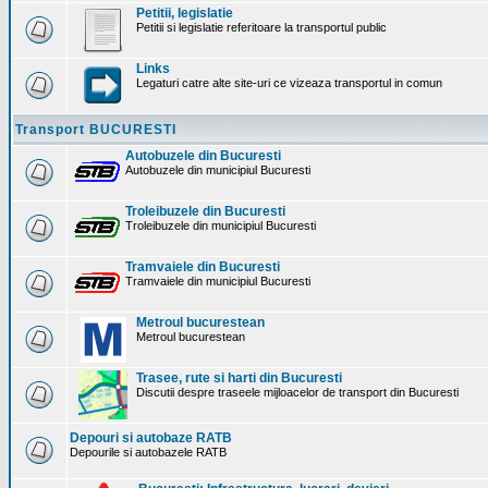
Petitii, legislatie
Petitii si legislatie referitoare la transportul public
Links
Legaturi catre alte site-uri ce vizeaza transportul in comun
Transport BUCURESTI
Autobuzele din Bucuresti
Autobuzele din municipiul Bucuresti
Troleibuzele din Bucuresti
Troleibuzele din municipiul Bucuresti
Tramvaiele din Bucuresti
Tramvaiele din municipiul Bucuresti
Metroul bucurestean
Metroul bucurestean
Trasee, rute si harti din Bucuresti
Discutii despre traseele mijloacelor de transport din Bucuresti
Depouri si autobaze RATB
Depourile si autobazele RATB