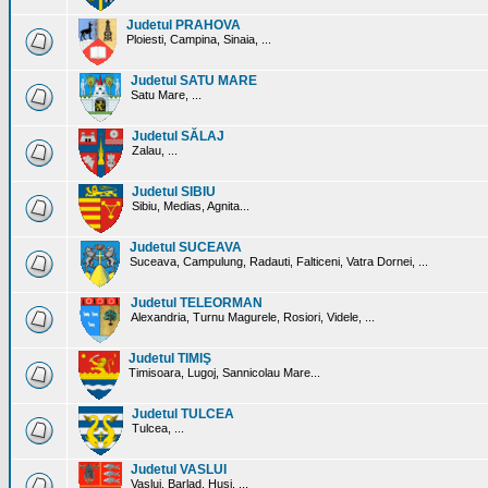
Judetul PRAHOVA
Ploiesti, Campina, Sinaia, ...
Judetul SATU MARE
Satu Mare, ...
Judetul SĂLAJ
Zalau, ...
Judetul SIBIU
Sibiu, Medias, Agnita...
Judetul SUCEAVA
Suceava, Campulung, Radauti, Falticeni, Vatra Dornei, ...
Judetul TELEORMAN
Alexandria, Turnu Magurele, Rosiori, Videle, ...
Judetul TIMIŞ
Timisoara, Lugoj, Sannicolau Mare...
Judetul TULCEA
Tulcea, ...
Judetul VASLUI
Vaslui, Barlad, Husi, ...