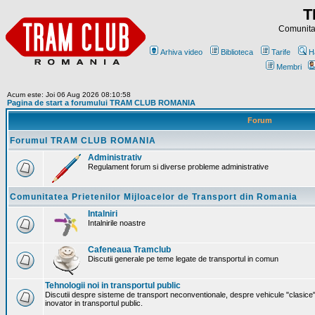
T
Comunitat
Arhiva video
Biblioteca
Tarife
H
Membri
Acum este: Joi 06 Aug 2026 08:10:58
Pagina de start a forumului TRAM CLUB ROMANIA
Forum
Forumul TRAM CLUB ROMANIA
Administrativ
Regulament forum si diverse probleme administrative
Comunitatea Prietenilor Mijloacelor de Transport din Romania
Intalniri
Intalnirile noastre
Cafeneaua Tramclub
Discutii generale pe teme legate de transportul in comun
Tehnologii noi in transportul public
Discutii despre sisteme de transport neconventionale, despre vehicule "clasice"
inovator in transportul public.