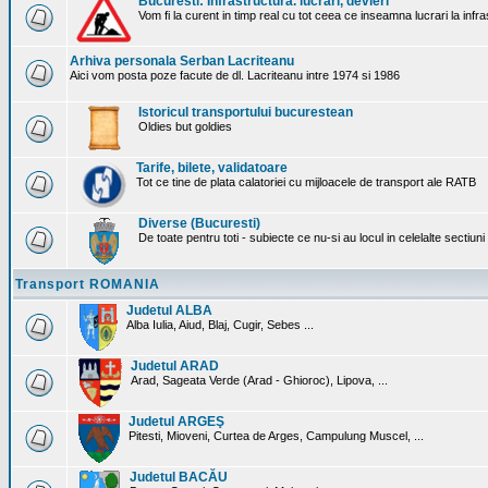
Bucuresti: Infrastructura. lucrari, devieri
Vom fi la curent in timp real cu tot ceea ce inseamna lucrari la infr
Arhiva personala Serban Lacriteanu
Aici vom posta poze facute de dl. Lacriteanu intre 1974 si 1986
Istoricul transportului bucurestean
Oldies but goldies
Tarife, bilete, validatoare
Tot ce tine de plata calatoriei cu mijloacele de transport ale RATB
Diverse (Bucuresti)
De toate pentru toti - subiecte ce nu-si au locul in celelalte sectiun
Transport ROMANIA
Judetul ALBA
Alba Iulia, Aiud, Blaj, Cugir, Sebes ...
Judetul ARAD
Arad, Sageata Verde (Arad - Ghioroc), Lipova, ...
Judetul ARGEŞ
Pitesti, Mioveni, Curtea de Arges, Campulung Muscel, ...
Judetul BACĂU