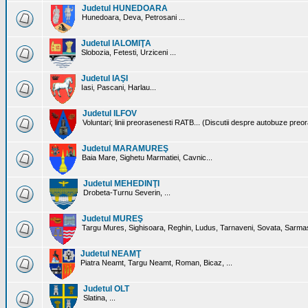
Judetul HUNEDOARA
Hunedoara, Deva, Petrosani ...
Judetul IALOMIŢA
Slobozia, Fetesti, Urziceni ...
Judetul IAŞI
Iasi, Pascani, Harlau...
Judetul ILFOV
Voluntari; linii preorasenesti RATB... (Discutii despre autobuze preo
Judetul MARAMUREŞ
Baia Mare, Sighetu Marmatiei, Cavnic...
Judetul MEHEDINŢI
Drobeta-Turnu Severin, ...
Judetul MUREŞ
Targu Mures, Sighisoara, Reghin, Ludus, Tarnaveni, Sovata, Sarmas
Judetul NEAMŢ
Piatra Neamt, Targu Neamt, Roman, Bicaz, ...
Judetul OLT
Slatina, ...