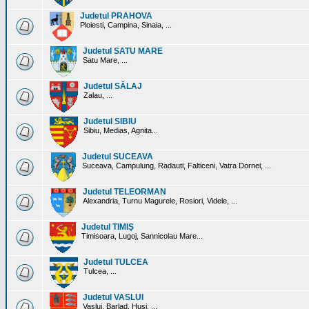
Judetul PRAHOVA
Ploiesti, Campina, Sinaia, ...
Judetul SATU MARE
Satu Mare, ...
Judetul SĂLAJ
Zalau, ...
Judetul SIBIU
Sibiu, Medias, Agnita...
Judetul SUCEAVA
Suceava, Campulung, Radauti, Falticeni, Vatra Dornei, ...
Judetul TELEORMAN
Alexandria, Turnu Magurele, Rosiori, Videle, ...
Judetul TIMIŞ
Timisoara, Lugoj, Sannicolau Mare...
Judetul TULCEA
Tulcea, ...
Judetul VASLUI
Vaslui, Barlad, Husi, ...