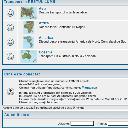
Transport in RESTUL LUMII
Asia
Despre transportul in tarile asiatice
Africa
Despre tarile Continentului Negru
America
Discutii despre transportul America de Nord, Centrala si de Sud
Oceania
Transportul in Australia si Noua Zeelanda
Cine este conectat
Utilizatorii noştri au scris un număr de
129709
articole
Avem
3488
utilizatori înregistraţi
Magauaca
Cel mai nou utilizator înregistrat confirmat este:
În total aici sunt
0
utilizatori conectaţi plus 705 vizitatori.
In ultimele 24 de ore au fost
21
utilizatori inregistrati diferiti.
Cei mai mulţi utilizatori înregistraţi conectaţi au fost
21
la data de Mar 10 Apr 2012
Utilizatori înregistraţi: Nici unul
Aceste date se bazează pe utilizatorii activi de peste 5 minute
Autentificare
Utilizator:
Parola: