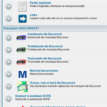
Petitii, legislatie
Petitii si legislatie referitoare la transportul public
Links
Legaturi catre alte site-uri ce vizeaza transportul in comun
Transport BUCURESTI
Autobuzele din Bucuresti
Autobuzele din municipiul Bucuresti
Troleibuzele din Bucuresti
Troleibuzele din municipiul Bucuresti
Tramvaiele din Bucuresti
Tramvaiele din municipiul Bucuresti
Metroul bucurestean
Metroul bucurestean
Trasee, rute si harti din Bucuresti
Discutii despre traseele mijloacelor de transport din Bucuresti
Depouri si autobaze RATB
Depourile si autobazele RATB