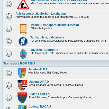
Bucuresti: Infrastructura. lucrari, devieri
Vom fi la curent in timp real cu tot ceea ce inseamna lucrari la infr
Arhiva personala Serban Lacriteanu
Aici vom posta poze facute de dl. Lacriteanu intre 1974 si 1986
Istoricul transportului bucurestean
Oldies but goldies
Tarife, bilete, validatoare
Tot ce tine de plata calatoriei cu mijloacele de transport ale RATB
Diverse (Bucuresti)
De toate pentru toti - subiecte ce nu-si au locul in celelalte sectiun
Transport ROMANIA
Judetul ALBA
Alba Iulia, Aiud, Blaj, Cugir, Sebes ...
Judetul ARAD
Arad, Sageata Verde (Arad - Ghioroc), Lipova, ...
Judetul ARGEŞ
Pitesti, Mioveni, Curtea de Arges, Campulung Muscel, ...
Judetul BACĂU