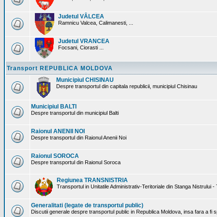
Judetul VÂLCEA
Ramnicu Valcea, Calimanesti, ...
Judetul VRANCEA
Focsani, Ciorasti ...
Transport REPUBLICA MOLDOVA
Municipiul CHISINAU
Despre transportul din capitala republicii, municipiul Chisinau
Municipiul BALTI
Despre transportul din municipiul Balti
Raionul ANENII NOI
Despre transportul din Raionul Anenii Noi
Raionul SOROCA
Despre transportul din Raionul Soroca
Regiunea TRANSNISTRIA
Transportul in Unitatile Administrativ-Teritoriale din Stanga Nistrului -
Generalitati (legate de transportul public)
Discutii generale despre transportul public in Republica Moldova, insa fara a fi s