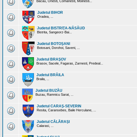
Bacau, Onesti, Comanesti, Moinesti...
Judetul BIHOR
Oradea, ...
Judetul BISTRIŢA-NĂSĂUD
Bistrita, Sangeorz-Bai...
Judetul BOTOŞANI
Botosani, Dorohoi, Saveni, ...
Judetul BRAŞOV
Brasov, Sacele, Fagaras, Zarnesti, Predeal...
Judetul BRĂILA
Braila, ...
Judetul BUZĂU
Buzau, Ramnicu Sarat, ...
Judetul CARAŞ-SEVERIN
Resita, Caransebes, Baile Herculane, ...
Judetul CĂLĂRAŞI
Calarasi, ...