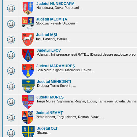
Judetul HUNEDOARA
Hunedoara, Deva, Petrosani ...
Judetul IALOMIŢA
Slobozia, Fetesti, Urziceni ...
Judetul IAŞI
Iasi, Pascani, Harlau...
Judetul ILFOV
Voluntari; linii preorasenesti RATB... (Discutii despre autobuze preo
Judetul MARAMUREŞ
Baia Mare, Sighetu Marmatiei, Cavnic...
Judetul MEHEDINŢI
Drobeta-Turnu Severin, ...
Judetul MUREŞ
Targu Mures, Sighisoara, Reghin, Ludus, Tarnaveni, Sovata, Sarmas
Judetul NEAMŢ
Piatra Neamt, Targu Neamt, Roman, Bicaz, ...
Judetul OLT
Slatina, ...