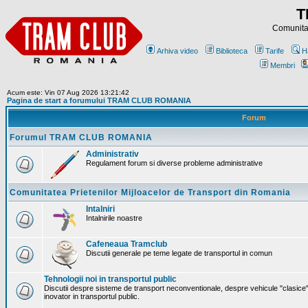
T
Comunitat
Arhiva video
Biblioteca
Tarife
H
Membri
Acum este: Vin 07 Aug 2026 13:21:42
Pagina de start a forumului TRAM CLUB ROMANIA
Forum
Forumul TRAM CLUB ROMANIA
Administrativ
Regulament forum si diverse probleme administrative
Comunitatea Prietenilor Mijloacelor de Transport din Romania
Intalniri
Intalnirile noastre
Cafeneaua Tramclub
Discutii generale pe teme legate de transportul in comun
Tehnologii noi in transportul public
Discutii despre sisteme de transport neconventionale, despre vehicule "clasice"
inovator in transportul public.