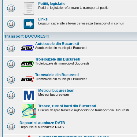
Petitii, legislatie
Petitii si legislatie referitoare la transportul public
Links
Legaturi catre alte site-uri ce vizeaza transportul in comun
Transport BUCURESTI
Autobuzele din Bucuresti
Autobuzele din municipiul Bucuresti
Troleibuzele din Bucuresti
Troleibuzele din municipiul Bucuresti
Tramvaiele din Bucuresti
Tramvaiele din municipiul Bucuresti
Metroul bucurestean
Metroul bucurestean
Trasee, rute si harti din Bucuresti
Discutii despre traseele mijloacelor de transport din Bucuresti
Depouri si autobaze RATB
Depourile si autobazele RATB