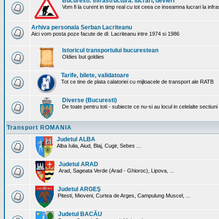
Bucuresti: Infrastructura. lucrari, devieri
Vom fi la curent in timp real cu tot ceea ce inseamna lucrari la infr
Arhiva personala Serban Lacriteanu
Aici vom posta poze facute de dl. Lacriteanu intre 1974 si 1986
Istoricul transportului bucurestean
Oldies but goldies
Tarife, bilete, validatoare
Tot ce tine de plata calatoriei cu mijloacele de transport ale RATB
Diverse (Bucuresti)
De toate pentru toti - subiecte ce nu-si au locul in celelalte sectiun
Transport ROMANIA
Judetul ALBA
Alba Iulia, Aiud, Blaj, Cugir, Sebes ...
Judetul ARAD
Arad, Sageata Verde (Arad - Ghioroc), Lipova, ...
Judetul ARGEŞ
Pitesti, Mioveni, Curtea de Arges, Campulung Muscel, ...
Judetul BACĂU