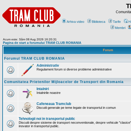
T
Comunitat
Arhiva video
Biblioteca
Tarife
H
Membri
Acum este: Sâm 08 Aug 2026 16:20:31
Pagina de start a forumului TRAM CLUB ROMANIA
Forum
Forumul TRAM CLUB ROMANIA
Administrativ
Regulament forum si diverse probleme administrative
Comunitatea Prietenilor Mijloacelor de Transport din Romania
Intalniri
Intalnirile noastre
Cafeneaua Tramclub
Discutii generale pe teme legate de transportul in comun
Tehnologii noi in transportul public
Discutii despre sisteme de transport neconventionale, despre vehicule "clasice"
inovator in transportul public.