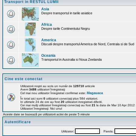
Transport in RESTUL LUMII
Asia
Despre transportul in tarile asiatice
Africa
Despre tarile Continentului Negru
America
Discutii despre transportul America de Nord, Centrala si de Sud
Oceania
Transportul in Australia si Noua Zeelanda
Cine este conectat
Utilizatorii noştri au scris un număr de
129710
articole
Avem
3488
utilizatori înregistraţi
Magauaca
Cel mai nou utilizator înregistrat confirmat este:
În total aici sunt
0
utilizatori conectaţi plus 584 vizitatori.
In ultimele 24 de ore au fost
20
utilizatori inregistrati diferiti.
Cei mai mulţi utilizatori înregistraţi conectaţi au fost
21
la data de Mar 10 Apr 2012
Utilizatori înregistraţi: Nici unul
Aceste date se bazează pe utilizatorii activi de peste 5 minute
Autentificare
Utilizator:
Parola: