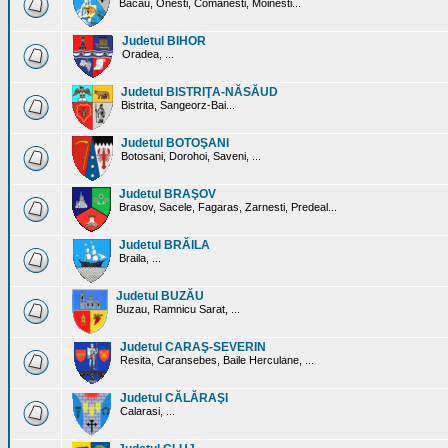
Bacau, Onesti, Comanesti, Moinesti...
Judetul BIHOR
Oradea, ...
Judetul BISTRIŢA-NĂSĂUD
Bistrita, Sangeorz-Bai...
Judetul BOTOŞANI
Botosani, Dorohoi, Saveni, ...
Judetul BRAŞOV
Brasov, Sacele, Fagaras, Zarnesti, Predeal...
Judetul BRĂILA
Braila, ...
Judetul BUZĂU
Buzau, Ramnicu Sarat, ...
Judetul CARAŞ-SEVERIN
Resita, Caransebes, Baile Herculane, ...
Judetul CĂLĂRAŞI
Calarasi, ...