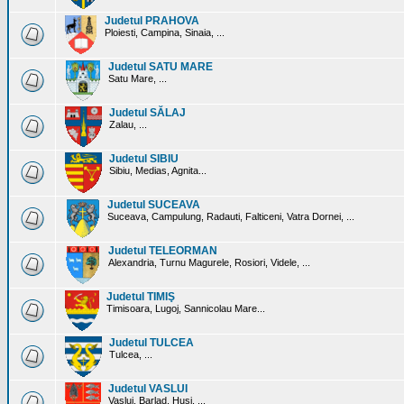
Judetul PRAHOVA
Ploiesti, Campina, Sinaia, ...
Judetul SATU MARE
Satu Mare, ...
Judetul SĂLAJ
Zalau, ...
Judetul SIBIU
Sibiu, Medias, Agnita...
Judetul SUCEAVA
Suceava, Campulung, Radauti, Falticeni, Vatra Dornei, ...
Judetul TELEORMAN
Alexandria, Turnu Magurele, Rosiori, Videle, ...
Judetul TIMIŞ
Timisoara, Lugoj, Sannicolau Mare...
Judetul TULCEA
Tulcea, ...
Judetul VASLUI
Vaslui, Barlad, Husi, ...