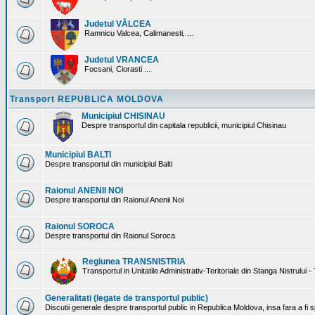
Judetul VÂLCEA
Ramnicu Valcea, Calimanesti, ...
Judetul VRANCEA
Focsani, Ciorasti ...
Transport REPUBLICA MOLDOVA
Municipiul CHISINAU
Despre transportul din capitala republicii, municipiul Chisinau
Municipiul BALTI
Despre transportul din municipiul Balti
Raionul ANENII NOI
Despre transportul din Raionul Anenii Noi
Raionul SOROCA
Despre transportul din Raionul Soroca
Regiunea TRANSNISTRIA
Transportul in Unitatile Administrativ-Teritoriale din Stanga Nistrului -
Generalitati (legate de transportul public)
Discutii generale despre transportul public in Republica Moldova, insa fara a fi s