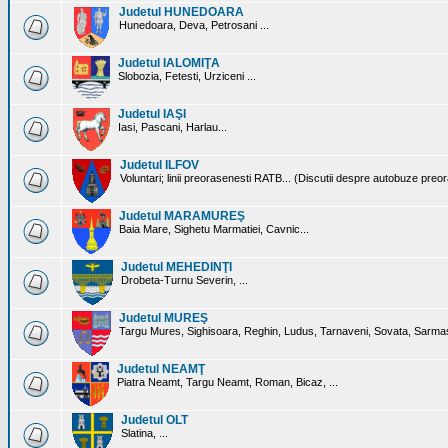
Judetul HUNEDOARA
Hunedoara, Deva, Petrosani ...
Judetul IALOMIŢA
Slobozia, Fetesti, Urziceni ...
Judetul IAŞI
Iasi, Pascani, Harlau...
Judetul ILFOV
Voluntari; linii preorasenesti RATB... (Discutii despre autobuze preo
Judetul MARAMUREŞ
Baia Mare, Sighetu Marmatiei, Cavnic...
Judetul MEHEDINŢI
Drobeta-Turnu Severin, ...
Judetul MUREŞ
Targu Mures, Sighisoara, Reghin, Ludus, Tarnaveni, Sovata, Sarmas
Judetul NEAMŢ
Piatra Neamt, Targu Neamt, Roman, Bicaz, ...
Judetul OLT
Slatina, ...