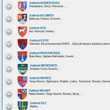
Judetul HUNEDOARA
Hunedoara, Deva, Petrosani ...
Judetul IALOMIŢA
Slobozia, Fetesti, Urziceni ...
Judetul IAŞI
Iasi, Pascani, Harlau...
Judetul ILFOV
Voluntari; linii preorasenesti RATB... (Discutii despre autobuze preo
Judetul MARAMUREŞ
Baia Mare, Sighetu Marmatiei, Cavnic...
Judetul MEHEDINŢI
Drobeta-Turnu Severin, ...
Judetul MUREŞ
Targu Mures, Sighisoara, Reghin, Ludus, Tarnaveni, Sovata, Sarmas
Judetul NEAMŢ
Piatra Neamt, Targu Neamt, Roman, Bicaz, ...
Judetul OLT
Slatina, ...