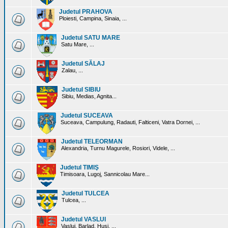
Judetul PRAHOVA
Ploiesti, Campina, Sinaia, ...
Judetul SATU MARE
Satu Mare, ...
Judetul SĂLAJ
Zalau, ...
Judetul SIBIU
Sibiu, Medias, Agnita...
Judetul SUCEAVA
Suceava, Campulung, Radauti, Falticeni, Vatra Dornei, ...
Judetul TELEORMAN
Alexandria, Turnu Magurele, Rosiori, Videle, ...
Judetul TIMIŞ
Timisoara, Lugoj, Sannicolau Mare...
Judetul TULCEA
Tulcea, ...
Judetul VASLUI
Vaslui, Barlad, Husi, ...