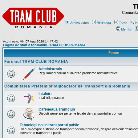
T
Comunitat
Arhiva video
Biblioteca
Tarife
H
Membri
Acum este: Vin 07 Aug 2026 14:47:42
Pagina de start a forumului TRAM CLUB ROMANIA
Forum
Forumul TRAM CLUB ROMANIA
Administrativ
Regulament forum si diverse probleme administrative
Comunitatea Prietenilor Mijloacelor de Transport din Romania
Intalniri
Intalnirile noastre
Cafeneaua Tramclub
Discutii generale pe teme legate de transportul in comun
Tehnologii noi in transportul public
Discutii despre sisteme de transport neconventionale, despre vehicule "clasice"
inovator in transportul public.