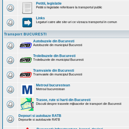
Petitii, legislatie
Petitii si legislatie referitoare la transportul public
Links
Legaturi catre alte site-uri ce vizeaza transportul in comun
Transport BUCURESTI
Autobuzele din Bucuresti
Autobuzele din municipiul Bucuresti
Troleibuzele din Bucuresti
Troleibuzele din municipiul Bucuresti
Tramvaiele din Bucuresti
Tramvaiele din municipiul Bucuresti
Metroul bucurestean
Metroul bucurestean
Trasee, rute si harti din Bucuresti
Discutii despre traseele mijloacelor de transport din Bucuresti
Depouri si autobaze RATB
Depourile si autobazele RATB