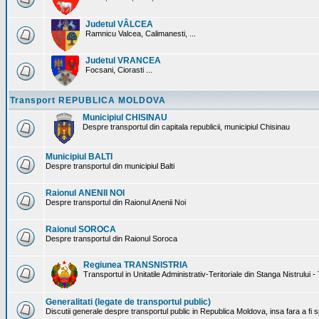
Judetul VÂLCEA
Ramnicu Valcea, Calimanesti, ...
Judetul VRANCEA
Focsani, Ciorasti ...
Transport REPUBLICA MOLDOVA
Municipiul CHISINAU
Despre transportul din capitala republicii, municipiul Chisinau
Municipiul BALTI
Despre transportul din municipiul Balti
Raionul ANENII NOI
Despre transportul din Raionul Anenii Noi
Raionul SOROCA
Despre transportul din Raionul Soroca
Regiunea TRANSNISTRIA
Transportul in Unitatile Administrativ-Teritoriale din Stanga Nistrului -
Generalitati (legate de transportul public)
Discutii generale despre transportul public in Republica Moldova, insa fara a fi s