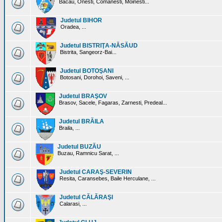
Bacau, Onesti, Comanesti, Moinesti...
Judetul BIHOR
Oradea, ...
Judetul BISTRIŢA-NĂSĂUD
Bistrita, Sangeorz-Bai...
Judetul BOTOŞANI
Botosani, Dorohoi, Saveni, ...
Judetul BRAŞOV
Brasov, Sacele, Fagaras, Zarnesti, Predeal...
Judetul BRĂILA
Braila, ...
Judetul BUZĂU
Buzau, Ramnicu Sarat, ...
Judetul CARAŞ-SEVERIN
Resita, Caransebes, Baile Herculane, ...
Judetul CĂLĂRAŞI
Calarasi, ...