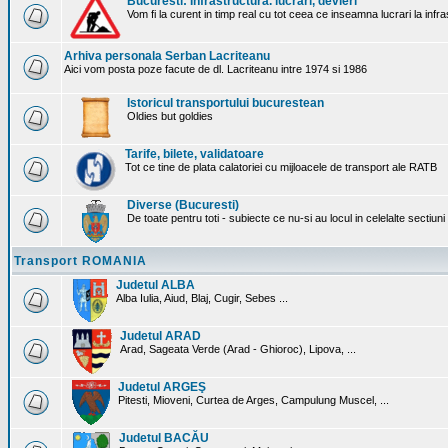
Bucuresti: Infrastructura. lucrari, devieri
Vom fi la curent in timp real cu tot ceea ce inseamna lucrari la infr
Arhiva personala Serban Lacriteanu
Aici vom posta poze facute de dl. Lacriteanu intre 1974 si 1986
Istoricul transportului bucurestean
Oldies but goldies
Tarife, bilete, validatoare
Tot ce tine de plata calatoriei cu mijloacele de transport ale RATB
Diverse (Bucuresti)
De toate pentru toti - subiecte ce nu-si au locul in celelalte sectiun
Transport ROMANIA
Judetul ALBA
Alba Iulia, Aiud, Blaj, Cugir, Sebes ...
Judetul ARAD
Arad, Sageata Verde (Arad - Ghioroc), Lipova, ...
Judetul ARGEŞ
Pitesti, Mioveni, Curtea de Arges, Campulung Muscel, ...
Judetul BACĂU