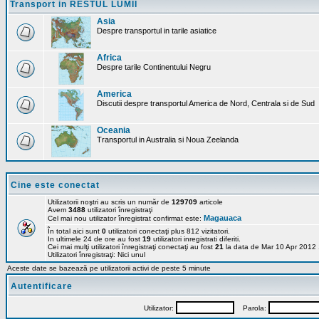
Transport in RESTUL LUMII
Asia
Despre transportul in tarile asiatice
Africa
Despre tarile Continentului Negru
America
Discutii despre transportul America de Nord, Centrala si de Sud
Oceania
Transportul in Australia si Noua Zeelanda
Cine este conectat
Utilizatorii noştri au scris un număr de
129709
articole
Avem
3488
utilizatori înregistraţi
Magauaca
Cel mai nou utilizator înregistrat confirmat este:
În total aici sunt
0
utilizatori conectaţi plus 812 vizitatori.
In ultimele 24 de ore au fost
19
utilizatori inregistrati diferiti.
Cei mai mulţi utilizatori înregistraţi conectaţi au fost
21
la data de Mar 10 Apr 2012
Utilizatori înregistraţi: Nici unul
Aceste date se bazează pe utilizatorii activi de peste 5 minute
Autentificare
Utilizator:
Parola: