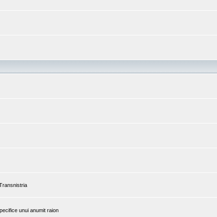
 Transnistria
pecifice unui anumit raion