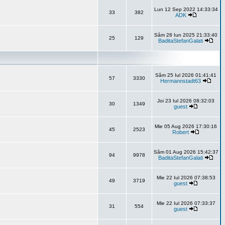
Lun 12 Sep 2022 14:33:34
33
382
ADK
Sâm 28 Iun 2025 21:33:40
25
129
BaditaStefanGalati
Sâm 25 Iul 2026 01:41:41
57
3330
Hermannstadt63
Joi 23 Iul 2026 08:32:03
30
1349
guest
Mie 05 Aug 2026 17:30:16
45
2523
Robert
Sâm 01 Aug 2026 15:42:37
94
9978
BaditaStefanGalati
Mie 22 Iul 2026 07:38:53
49
3719
guest
Mie 22 Iul 2026 07:33:37
31
554
guest