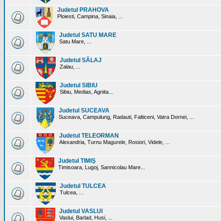
Judetul PRAHOVA
Ploiesti, Campina, Sinaia, ...
Judetul SATU MARE
Satu Mare, ...
Judetul SĂLAJ
Zalau, ...
Judetul SIBIU
Sibiu, Medias, Agnita...
Judetul SUCEAVA
Suceava, Campulung, Radauti, Falticeni, Vatra Dornei, ...
Judetul TELEORMAN
Alexandria, Turnu Magurele, Rosiori, Videle, ...
Judetul TIMIŞ
Timisoara, Lugoj, Sannicolau Mare...
Judetul TULCEA
Tulcea, ...
Judetul VASLUI
Vaslui, Barlad, Husi, ...