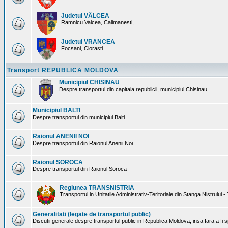
Judetul VÂLCEA
Ramnicu Valcea, Calimanesti, ...
Judetul VRANCEA
Focsani, Ciorasti ...
Transport REPUBLICA MOLDOVA
Municipiul CHISINAU
Despre transportul din capitala republicii, municipiul Chisinau
Municipiul BALTI
Despre transportul din municipiul Balti
Raionul ANENII NOI
Despre transportul din Raionul Anenii Noi
Raionul SOROCA
Despre transportul din Raionul Soroca
Regiunea TRANSNISTRIA
Transportul in Unitatile Administrativ-Teritoriale din Stanga Nistrului -
Generalitati (legate de transportul public)
Discutii generale despre transportul public in Republica Moldova, insa fara a fi s