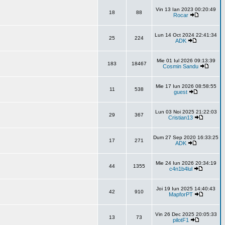
Vin 13 Ian 2023 00:20:49
18
88
Rocar
Lun 14 Oct 2024 22:41:34
25
224
ADK
Mie 01 Iul 2026 09:13:39
183
18467
Cosmin Sandu
Mie 17 Iun 2026 08:58:55
11
538
guest
Lun 03 Noi 2025 21:22:03
29
367
Cristian13
Dum 27 Sep 2020 16:33:25
17
271
ADK
Mie 24 Iun 2026 20:34:19
44
1355
c4n1b4lul
Joi 19 Iun 2025 14:40:43
42
910
MapforPT
Vin 26 Dec 2025 20:05:33
13
73
pilotF1