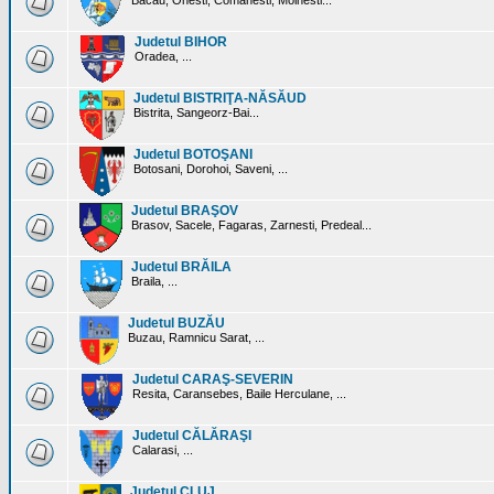
Bacau, Onesti, Comanesti, Moinesti...
Judetul BIHOR
Oradea, ...
Judetul BISTRIŢA-NĂSĂUD
Bistrita, Sangeorz-Bai...
Judetul BOTOŞANI
Botosani, Dorohoi, Saveni, ...
Judetul BRAŞOV
Brasov, Sacele, Fagaras, Zarnesti, Predeal...
Judetul BRĂILA
Braila, ...
Judetul BUZĂU
Buzau, Ramnicu Sarat, ...
Judetul CARAŞ-SEVERIN
Resita, Caransebes, Baile Herculane, ...
Judetul CĂLĂRAŞI
Calarasi, ...
Judetul CLUJ