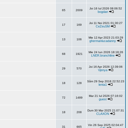
Joi 16 Iul 2026 08:06:52
65
2009
bogdan
Joi 11 Noi 2021 01:30:27
17
169
CeZeuSM
Mie 12 Apr 2023 21:03:29
13
106
ghermanlucadanny
Mie 24 Iun 2026 18:18:26
68
1921
LNER.branchline
Joi 16 Apr 2026 12:39:06
29
570
Vjenya
Sâm 29 Sep 2018 22:52:23
18
128
lenta1
Mar 21 Iul 2026 07:16:02
72
1489
guest
Dum 30 Mar 2025 21:07:31
18
208
CLAXON
Vin 26 Sep 2025 02:04:47
31
665