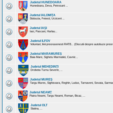
Judetul HUNEDOARA
Hunedoara, Deva, Petrosani ...
Judetul IALOMIŢA
Slobozia, Fetesti, Urziceni ...
Judetul IAŞI
Iasi, Pascani, Harlau...
Judetul ILFOV
Voluntari; linii preorasenesti RATB... (Discutii despre autobuze preo
Judetul MARAMUREŞ
Baia Mare, Sighetu Marmatiei, Cavnic...
Judetul MEHEDINŢI
Drobeta-Turnu Severin, ...
Judetul MUREŞ
Targu Mures, Sighisoara, Reghin, Ludus, Tarnaveni, Sovata, Sarmas
Judetul NEAMŢ
Piatra Neamt, Targu Neamt, Roman, Bicaz, ...
Judetul OLT
Slatina, ...