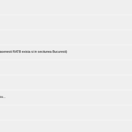
rasenesti RATB exista si in sectiunea Bucuresti)
u...