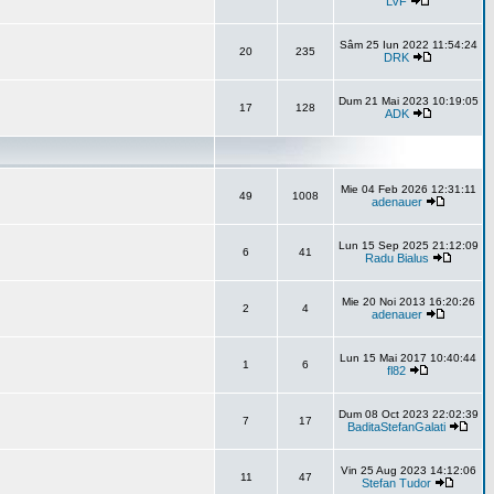
LVF
Sâm 25 Iun 2022 11:54:24
20
235
DRK
Dum 21 Mai 2023 10:19:05
17
128
ADK
Mie 04 Feb 2026 12:31:11
49
1008
adenauer
Lun 15 Sep 2025 21:12:09
6
41
Radu Bialus
Mie 20 Noi 2013 16:20:26
2
4
adenauer
Lun 15 Mai 2017 10:40:44
1
6
fl82
Dum 08 Oct 2023 22:02:39
7
17
BaditaStefanGalati
Vin 25 Aug 2023 14:12:06
11
47
Stefan Tudor