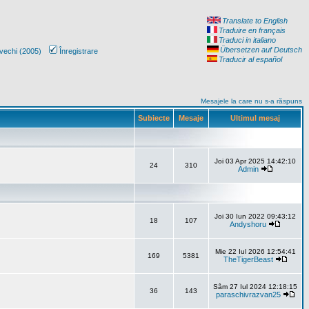
Translate to English
Traduire en français
Traduci in italiano
Übersetzen auf Deutsch
vechi (2005)
Înregistrare
Traducir al español
Mesajele la care nu s-a răspuns
Subiecte
Mesaje
Ultimul mesaj
Joi 03 Apr 2025 14:42:10
24
310
Admin
Joi 30 Iun 2022 09:43:12
18
107
Andyshoru
Mie 22 Iul 2026 12:54:41
169
5381
TheTigerBeast
Sâm 27 Iul 2024 12:18:15
36
143
paraschivrazvan25