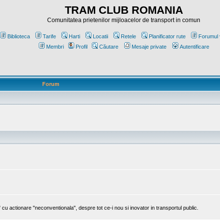
TRAM CLUB ROMANIA
Comunitatea prietenilor mijloacelor de transport in comun
Biblioteca
Tarife
Harti
Locatii
Retele
Planificator rute
Forumul 
Membri
Profil
Căutare
Mesaje private
Autentificare
Forum
cu actionare "neconventionala", despre tot ce-i nou si inovator in transportul public.