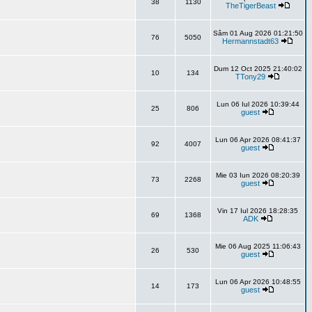
38
1130
TheTigerBeast
Sâm 01 Aug 2026 01:21:50
76
5050
Hermannstadt63
Dum 12 Oct 2025 21:40:02
10
134
TTony29
Lun 06 Iul 2026 10:39:44
25
806
guest
Lun 06 Apr 2026 08:41:37
92
4007
guest
Mie 03 Iun 2026 08:20:39
73
2268
guest
Vin 17 Iul 2026 18:28:35
69
1368
ADK
Mie 06 Aug 2025 11:06:43
26
530
guest
Lun 06 Apr 2026 10:48:55
14
173
guest