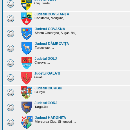
Cluj, Turda, ...
Judetul CONSTANŢA
Constanta, Medgidia, ...
Judetul COVASNA
Sfantu Gheorghe, Sugas-Bai, ...
Judetul DÂMBOVIŢA
Targoviste, ...
Judetul DOLJ
Craiova, ...
Judetul GALAŢI
Galati, ...
Judetul GIURGIU
Giurgiu, ...
Judetul GORJ
Targu Jiu, ...
Judetul HARGHITA
Miercurea Ciuc, Simonesti, ...