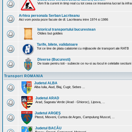
Vom fi la curent in timp real cu tot ceea ce inseamna lucrari la infr
Arhiva personala Serban Lacriteanu
Aici vom posta poze facute de dl. Lacriteanu intre 1974 si 1986
Istoricul transportului bucurestean
Oldies but goldies
Tarife, bilete, validatoare
Tot ce tine de plata calatoriei cu mijloacele de transport ale RATB
Diverse (Bucuresti)
De toate pentru toti - subiecte ce nu-si au locul in celelalte sectiun
Transport ROMANIA
Judetul ALBA
Alba Iulia, Aiud, Blaj, Cugir, Sebes ...
Judetul ARAD
Arad, Sageata Verde (Arad - Ghioroc), Lipova, ...
Judetul ARGEŞ
Pitesti, Mioveni, Curtea de Arges, Campulung Muscel, ...
Judetul BACĂU