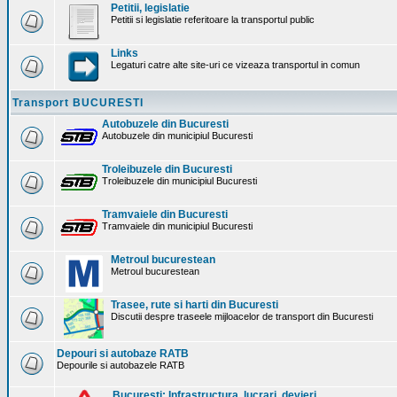
Petitii, legislatie
Petitii si legislatie referitoare la transportul public
Links
Legaturi catre alte site-uri ce vizeaza transportul in comun
Transport BUCURESTI
Autobuzele din Bucuresti
Autobuzele din municipiul Bucuresti
Troleibuzele din Bucuresti
Troleibuzele din municipiul Bucuresti
Tramvaiele din Bucuresti
Tramvaiele din municipiul Bucuresti
Metroul bucurestean
Metroul bucurestean
Trasee, rute si harti din Bucuresti
Discutii despre traseele mijloacelor de transport din Bucuresti
Depouri si autobaze RATB
Depourile si autobazele RATB
Bucuresti: Infrastructura. lucrari, devieri