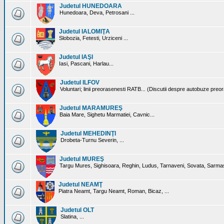
Judetul HUNEDOARA
Hunedoara, Deva, Petrosani ...
Judetul IALOMIŢA
Slobozia, Fetesti, Urziceni ...
Judetul IAŞI
Iasi, Pascani, Harlau...
Judetul ILFOV
Voluntari; linii preorasenesti RATB... (Discutii despre autobuze preo
Judetul MARAMUREŞ
Baia Mare, Sighetu Marmatiei, Cavnic...
Judetul MEHEDINŢI
Drobeta-Turnu Severin, ...
Judetul MUREŞ
Targu Mures, Sighisoara, Reghin, Ludus, Tarnaveni, Sovata, Sarmas
Judetul NEAMŢ
Piatra Neamt, Targu Neamt, Roman, Bicaz, ...
Judetul OLT
Slatina, ...