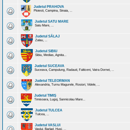
Judetul PRAHOVA
Ploiesti, Campina, Sinaia, ...
Judetul SATU MARE
Satu Mare, ...
Judetul SĂLAJ
Zalau, ...
Judetul SIBIU
Sibiu, Medias, Agnita...
Judetul SUCEAVA
Suceava, Campulung, Radauti, Falticeni, Vatra Dornei, ...
Judetul TELEORMAN
Alexandria, Turnu Magurele, Rosiori, Videle, ...
Judetul TIMIŞ
Timisoara, Lugoj, Sannicolau Mare...
Judetul TULCEA
Tulcea, ...
Judetul VASLUI
Vaslui, Barlad, Husi, ...