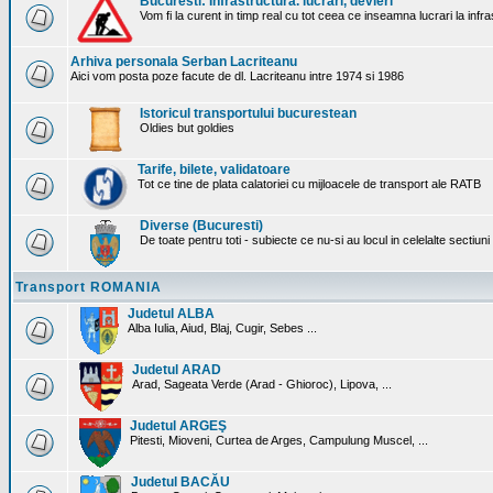
Bucuresti: Infrastructura. lucrari, devieri
Vom fi la curent in timp real cu tot ceea ce inseamna lucrari la infr
Arhiva personala Serban Lacriteanu
Aici vom posta poze facute de dl. Lacriteanu intre 1974 si 1986
Istoricul transportului bucurestean
Oldies but goldies
Tarife, bilete, validatoare
Tot ce tine de plata calatoriei cu mijloacele de transport ale RATB
Diverse (Bucuresti)
De toate pentru toti - subiecte ce nu-si au locul in celelalte sectiun
Transport ROMANIA
Judetul ALBA
Alba Iulia, Aiud, Blaj, Cugir, Sebes ...
Judetul ARAD
Arad, Sageata Verde (Arad - Ghioroc), Lipova, ...
Judetul ARGEŞ
Pitesti, Mioveni, Curtea de Arges, Campulung Muscel, ...
Judetul BACĂU