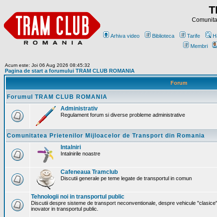
T
Comunitat
Arhiva video
Biblioteca
Tarife
H
Membri
Acum este: Joi 06 Aug 2026 08:45:32
Pagina de start a forumului TRAM CLUB ROMANIA
Forum
Forumul TRAM CLUB ROMANIA
Administrativ
Regulament forum si diverse probleme administrative
Comunitatea Prietenilor Mijloacelor de Transport din Romania
Intalniri
Intalnirile noastre
Cafeneaua Tramclub
Discutii generale pe teme legate de transportul in comun
Tehnologii noi in transportul public
Discutii despre sisteme de transport neconventionale, despre vehicule "clasice"
inovator in transportul public.