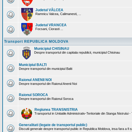
Judetul VÂLCEA
Ramnicu Valcea, Calimanesti, ...
Judetul VRANCEA
Focsani, Ciorasti ...
Transport REPUBLICA MOLDOVA
Municipiul CHISINAU
Despre transportul din capitala republicii, municipiul Chisinau
Municipiul BALTI
Despre transportul din municipiul Balti
Raionul ANENII NOI
Despre transportul din Raionul Anenii Noi
Raionul SOROCA
Despre transportul din Raionul Soroca
Regiunea TRANSNISTRIA
Transportul in Unitatile Administrativ-Teritoriale din Stanga Nistrului -
Generalitati (legate de transportul public)
Discutii generale despre transportul public in Republica Moldova, insa fara a fi s