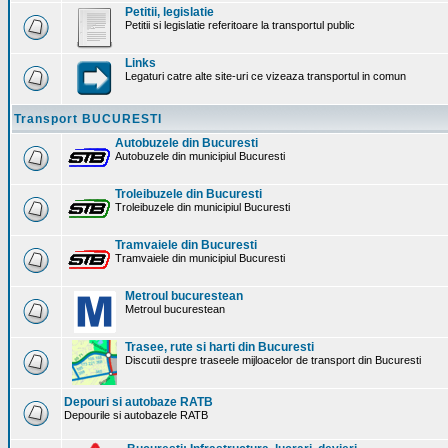
Petitii, legislatie
Petitii si legislatie referitoare la transportul public
Links
Legaturi catre alte site-uri ce vizeaza transportul in comun
Transport BUCURESTI
Autobuzele din Bucuresti
Autobuzele din municipiul Bucuresti
Troleibuzele din Bucuresti
Troleibuzele din municipiul Bucuresti
Tramvaiele din Bucuresti
Tramvaiele din municipiul Bucuresti
Metroul bucurestean
Metroul bucurestean
Trasee, rute si harti din Bucuresti
Discutii despre traseele mijloacelor de transport din Bucuresti
Depouri si autobaze RATB
Depourile si autobazele RATB