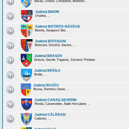
Bacau, Onesti, Comanesti, Moinesti...
Judetul BIHOR
Oradea, ...
Judetul BISTRIŢA-NĂSĂUD
Bistrita, Sangeorz-Bai...
Judetul BOTOŞANI
Botosani, Dorohoi, Saveni, ...
Judetul BRAŞOV
Brasov, Sacele, Fagaras, Zarnesti, Predeal...
Judetul BRĂILA
Braila, ...
Judetul BUZĂU
Buzau, Ramnicu Sarat, ...
Judetul CARAŞ-SEVERIN
Resita, Caransebes, Baile Herculane, ...
Judetul CĂLĂRAŞI
Calarasi, ...