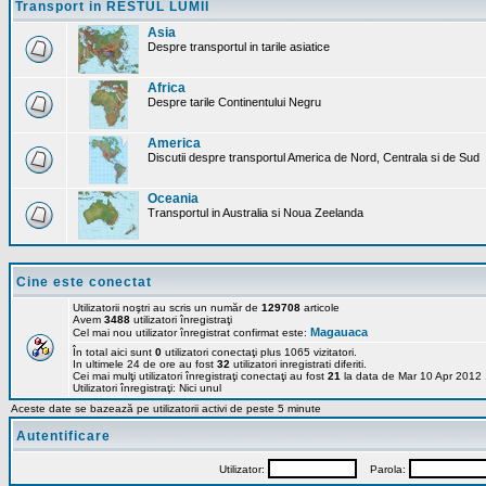
Transport in RESTUL LUMII
Asia
Despre transportul in tarile asiatice
Africa
Despre tarile Continentului Negru
America
Discutii despre transportul America de Nord, Centrala si de Sud
Oceania
Transportul in Australia si Noua Zeelanda
Cine este conectat
Utilizatorii noştri au scris un număr de
129708
articole
Avem
3488
utilizatori înregistraţi
Magauaca
Cel mai nou utilizator înregistrat confirmat este:
În total aici sunt
0
utilizatori conectaţi plus 1065 vizitatori.
In ultimele 24 de ore au fost
32
utilizatori inregistrati diferiti.
Cei mai mulţi utilizatori înregistraţi conectaţi au fost
21
la data de Mar 10 Apr 2012
Utilizatori înregistraţi: Nici unul
Aceste date se bazează pe utilizatorii activi de peste 5 minute
Autentificare
Utilizator:
Parola: