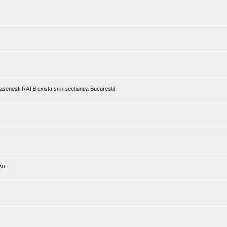
rasenesti RATB exista si in sectiunea Bucuresti)
u...