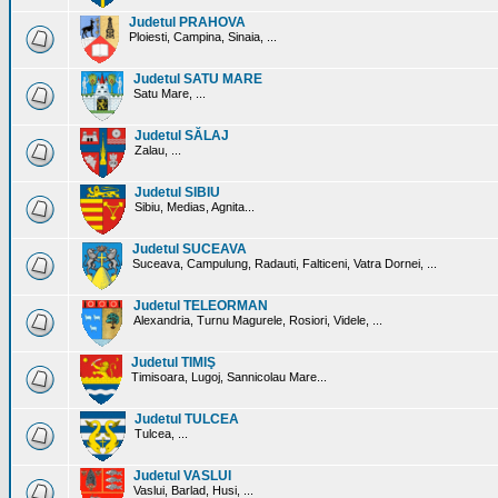
Judetul PRAHOVA
Ploiesti, Campina, Sinaia, ...
Judetul SATU MARE
Satu Mare, ...
Judetul SĂLAJ
Zalau, ...
Judetul SIBIU
Sibiu, Medias, Agnita...
Judetul SUCEAVA
Suceava, Campulung, Radauti, Falticeni, Vatra Dornei, ...
Judetul TELEORMAN
Alexandria, Turnu Magurele, Rosiori, Videle, ...
Judetul TIMIŞ
Timisoara, Lugoj, Sannicolau Mare...
Judetul TULCEA
Tulcea, ...
Judetul VASLUI
Vaslui, Barlad, Husi, ...