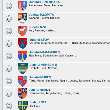
Judetul HUNEDOARA
Hunedoara, Deva, Petrosani ...
Judetul IALOMIŢA
Slobozia, Fetesti, Urziceni ...
Judetul IAŞI
Iasi, Pascani, Harlau...
Judetul ILFOV
Voluntari; linii preorasenesti RATB... (Discutii despre autobuze preo
Judetul MARAMUREŞ
Baia Mare, Sighetu Marmatiei, Cavnic...
Judetul MEHEDINŢI
Drobeta-Turnu Severin, ...
Judetul MUREŞ
Targu Mures, Sighisoara, Reghin, Ludus, Tarnaveni, Sovata, Sarmas
Judetul NEAMŢ
Piatra Neamt, Targu Neamt, Roman, Bicaz, ...
Judetul OLT
Slatina, ...