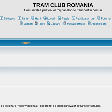
TRAM CLUB ROMANIA
Comunitatea prietenilor mijloacelor de transport in comun
Biblioteca
Tarife
Harti
Locatii
Retele
Planificator rute
Forumul 
Membri
Profil
Căutare
Mesaje private
Autentificare
Forum
cu actionare "neconventionala", despre tot ce-i nou si inovator in transportul public.