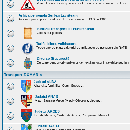
Vom fi la curent in timp real cu tot ceea ce inseamna lucrari la infr
Arhiva personala Serban Lacriteanu
Aici vom posta poze facute de dl. Lacriteanu intre 1974 si 1986
Istoricul transportului bucurestean
Oldies but goldies
Tarife, bilete, validatoare
Tot ce tine de plata calatoriei cu mijloacele de transport ale RATB
Diverse (Bucuresti)
De toate pentru toti - subiecte ce nu-si au locul in celelalte sectiun
Transport ROMANIA
Judetul ALBA
Alba Iulia, Aiud, Blaj, Cugir, Sebes ...
Judetul ARAD
Arad, Sageata Verde (Arad - Ghioroc), Lipova, ...
Judetul ARGEŞ
Pitesti, Mioveni, Curtea de Arges, Campulung Muscel, ...
Judetul BACĂU