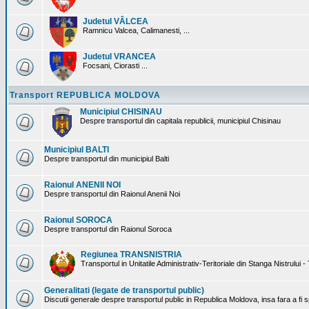
Judetul VÂLCEA
Ramnicu Valcea, Calimanesti, ...
Judetul VRANCEA
Focsani, Ciorasti ...
Transport REPUBLICA MOLDOVA
Municipiul CHISINAU
Despre transportul din capitala republicii, municipiul Chisinau
Municipiul BALTI
Despre transportul din municipiul Balti
Raionul ANENII NOI
Despre transportul din Raionul Anenii Noi
Raionul SOROCA
Despre transportul din Raionul Soroca
Regiunea TRANSNISTRIA
Transportul in Unitatile Administrativ-Teritoriale din Stanga Nistrului -
Generalitati (legate de transportul public)
Discutii generale despre transportul public in Republica Moldova, insa fara a fi s