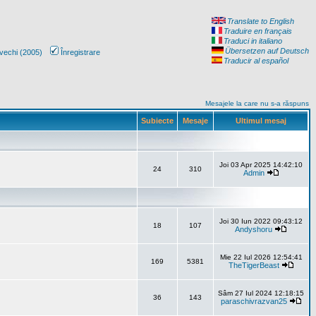
Translate to English
Traduire en français
Traduci in italiano
Übersetzen auf Deutsch
vechi (2005)
Înregistrare
Traducir al español
Mesajele la care nu s-a răspuns
Subiecte
Mesaje
Ultimul mesaj
Joi 03 Apr 2025 14:42:10
24
310
Admin
Joi 30 Iun 2022 09:43:12
18
107
Andyshoru
Mie 22 Iul 2026 12:54:41
169
5381
TheTigerBeast
Sâm 27 Iul 2024 12:18:15
36
143
paraschivrazvan25