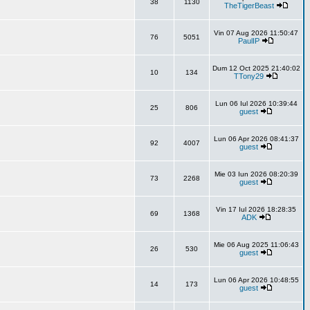
38
1130
TheTigerBeast
Vin 07 Aug 2026 11:50:47
76
5051
PaulIP
Dum 12 Oct 2025 21:40:02
10
134
TTony29
Lun 06 Iul 2026 10:39:44
25
806
guest
Lun 06 Apr 2026 08:41:37
92
4007
guest
Mie 03 Iun 2026 08:20:39
73
2268
guest
Vin 17 Iul 2026 18:28:35
69
1368
ADK
Mie 06 Aug 2025 11:06:43
26
530
guest
Lun 06 Apr 2026 10:48:55
14
173
guest