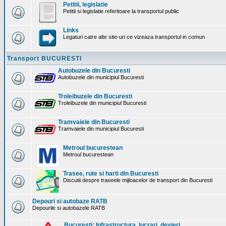
Petitii, legislatie
Petitii si legislatie referitoare la transportul public
Links
Legaturi catre alte site-uri ce vizeaza transportul in comun
Transport BUCURESTI
Autobuzele din Bucuresti
Autobuzele din municipiul Bucuresti
Troleibuzele din Bucuresti
Troleibuzele din municipiul Bucuresti
Tramvaiele din Bucuresti
Tramvaiele din municipiul Bucuresti
Metroul bucurestean
Metroul bucurestean
Trasee, rute si harti din Bucuresti
Discutii despre traseele mijloacelor de transport din Bucuresti
Depouri si autobaze RATB
Depourile si autobazele RATB
Bucuresti: Infrastructura. lucrari, devieri