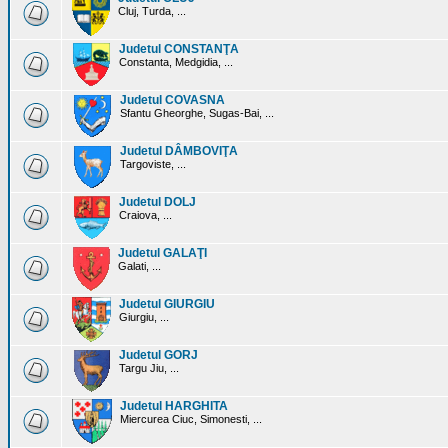
Cluj, Turda, ...
Judetul CONSTANŢA
Constanta, Medgidia, ...
Judetul COVASNA
Sfantu Gheorghe, Sugas-Bai, ...
Judetul DÂMBOVIŢA
Targoviste, ...
Judetul DOLJ
Craiova, ...
Judetul GALAŢI
Galati, ...
Judetul GIURGIU
Giurgiu, ...
Judetul GORJ
Targu Jiu, ...
Judetul HARGHITA
Miercurea Ciuc, Simonesti, ...