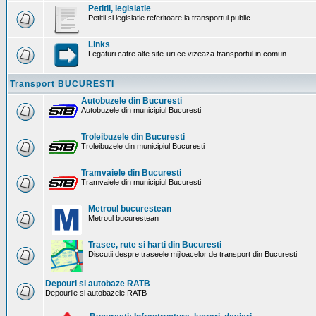
Petitii, legislatie
Petitii si legislatie referitoare la transportul public
Links
Legaturi catre alte site-uri ce vizeaza transportul in comun
Transport BUCURESTI
Autobuzele din Bucuresti
Autobuzele din municipiul Bucuresti
Troleibuzele din Bucuresti
Troleibuzele din municipiul Bucuresti
Tramvaiele din Bucuresti
Tramvaiele din municipiul Bucuresti
Metroul bucurestean
Metroul bucurestean
Trasee, rute si harti din Bucuresti
Discutii despre traseele mijloacelor de transport din Bucuresti
Depouri si autobaze RATB
Depourile si autobazele RATB