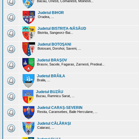
Bacau, Onesti, Comanesti, Moinesti...
Judetul BIHOR
Oradea, ...
Judetul BISTRIŢA-NĂSĂUD
Bistrita, Sangeorz-Bai...
Judetul BOTOŞANI
Botosani, Dorohoi, Saveni, ...
Judetul BRAŞOV
Brasov, Sacele, Fagaras, Zarnesti, Predeal...
Judetul BRĂILA
Braila, ...
Judetul BUZĂU
Buzau, Ramnicu Sarat, ...
Judetul CARAŞ-SEVERIN
Resita, Caransebes, Baile Herculane, ...
Judetul CĂLĂRAŞI
Calarasi, ...