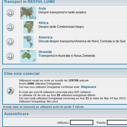
Transport in RESTUL LUMII
Asia
Despre transportul in tarile asiatice
Africa
Despre tarile Continentului Negru
America
Discutii despre transportul America de Nord, Centrala si de Sud
Oceania
Transportul in Australia si Noua Zeelanda
Cine este conectat
Utilizatorii noştri au scris un număr de
129708
articole
Avem
3488
utilizatori înregistraţi
Magauaca
Cel mai nou utilizator înregistrat confirmat este:
În total aici sunt
0
utilizatori conectaţi plus 925 vizitatori.
In ultimele 24 de ore au fost
35
utilizatori inregistrati diferiti.
Cei mai mulţi utilizatori înregistraţi conectaţi au fost
21
la data de Mar 10 Apr 2012
Utilizatori înregistraţi: Nici unul
Aceste date se bazează pe utilizatorii activi de peste 5 minute
Autentificare
Utilizator:
Parola: