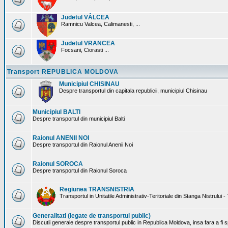
Judetul VÂLCEA
Ramnicu Valcea, Calimanesti, ...
Judetul VRANCEA
Focsani, Ciorasti ...
Transport REPUBLICA MOLDOVA
Municipiul CHISINAU
Despre transportul din capitala republicii, municipiul Chisinau
Municipiul BALTI
Despre transportul din municipiul Balti
Raionul ANENII NOI
Despre transportul din Raionul Anenii Noi
Raionul SOROCA
Despre transportul din Raionul Soroca
Regiunea TRANSNISTRIA
Transportul in Unitatile Administrativ-Teritoriale din Stanga Nistrului -
Generalitati (legate de transportul public)
Discutii generale despre transportul public in Republica Moldova, insa fara a fi s