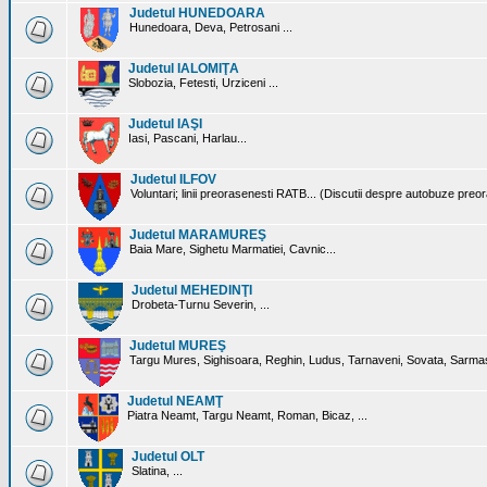
Judetul HUNEDOARA
Hunedoara, Deva, Petrosani ...
Judetul IALOMIŢA
Slobozia, Fetesti, Urziceni ...
Judetul IAŞI
Iasi, Pascani, Harlau...
Judetul ILFOV
Voluntari; linii preorasenesti RATB... (Discutii despre autobuze preo
Judetul MARAMUREŞ
Baia Mare, Sighetu Marmatiei, Cavnic...
Judetul MEHEDINŢI
Drobeta-Turnu Severin, ...
Judetul MUREŞ
Targu Mures, Sighisoara, Reghin, Ludus, Tarnaveni, Sovata, Sarmas
Judetul NEAMŢ
Piatra Neamt, Targu Neamt, Roman, Bicaz, ...
Judetul OLT
Slatina, ...