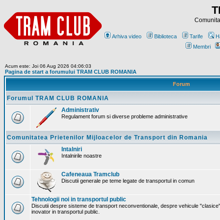
T
Comunitat
Arhiva video
Biblioteca
Tarife
H
Membri
Acum este: Joi 06 Aug 2026 04:06:03
Pagina de start a forumului TRAM CLUB ROMANIA
Forum
Forumul TRAM CLUB ROMANIA
Administrativ
Regulament forum si diverse probleme administrative
Comunitatea Prietenilor Mijloacelor de Transport din Romania
Intalniri
Intalnirile noastre
Cafeneaua Tramclub
Discutii generale pe teme legate de transportul in comun
Tehnologii noi in transportul public
Discutii despre sisteme de transport neconventionale, despre vehicule "clasice"
inovator in transportul public.