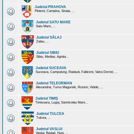
Judetul PRAHOVA
Ploiesti, Campina, Sinaia, ...
Judetul SATU MARE
Satu Mare, ...
Judetul SĂLAJ
Zalau, ...
Judetul SIBIU
Sibiu, Medias, Agnita...
Judetul SUCEAVA
Suceava, Campulung, Radauti, Falticeni, Vatra Dornei, ...
Judetul TELEORMAN
Alexandria, Turnu Magurele, Rosiori, Videle, ...
Judetul TIMIŞ
Timisoara, Lugoj, Sannicolau Mare...
Judetul TULCEA
Tulcea, ...
Judetul VASLUI
Vaslui, Barlad, Husi, ...