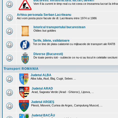
Bucuresti: Infrastructura. lucrari, devieri
Vom fi la curent in timp real cu tot ceea ce inseamna lucrari la infr
Arhiva personala Serban Lacriteanu
Aici vom posta poze facute de dl. Lacriteanu intre 1974 si 1986
Istoricul transportului bucurestean
Oldies but goldies
Tarife, bilete, validatoare
Tot ce tine de plata calatoriei cu mijloacele de transport ale RATB
Diverse (Bucuresti)
De toate pentru toti - subiecte ce nu-si au locul in celelalte sectiun
Transport ROMANIA
Judetul ALBA
Alba Iulia, Aiud, Blaj, Cugir, Sebes ...
Judetul ARAD
Arad, Sageata Verde (Arad - Ghioroc), Lipova, ...
Judetul ARGEŞ
Pitesti, Mioveni, Curtea de Arges, Campulung Muscel, ...
Judetul BACĂU