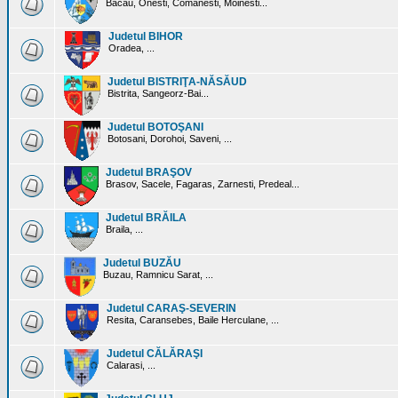
Bacau, Onesti, Comanesti, Moinesti...
Judetul BIHOR
Oradea, ...
Judetul BISTRIŢA-NĂSĂUD
Bistrita, Sangeorz-Bai...
Judetul BOTOŞANI
Botosani, Dorohoi, Saveni, ...
Judetul BRAŞOV
Brasov, Sacele, Fagaras, Zarnesti, Predeal...
Judetul BRĂILA
Braila, ...
Judetul BUZĂU
Buzau, Ramnicu Sarat, ...
Judetul CARAŞ-SEVERIN
Resita, Caransebes, Baile Herculane, ...
Judetul CĂLĂRAŞI
Calarasi, ...