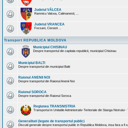
Judetul VÂLCEA
Ramnicu Valcea, Calimanesti, ...
Judetul VRANCEA
Focsani, Ciorasti ...
Transport REPUBLICA MOLDOVA
Municipiul CHISINAU
Despre transportul din capitala republicii, municipiul Chisinau
Municipiul BALTI
Despre transportul din municipiul Balti
Raionul ANENII NOI
Despre transportul din Raionul Anenii Noi
Raionul SOROCA
Despre transportul din Raionul Soroca
Regiunea TRANSNISTRIA
Transportul in Unitatile Administrativ-Teritoriale din Stanga Nistrului -
Generalitati (legate de transportul public)
Discutii generale despre transportul public in Republica Moldova, insa fara a fi s