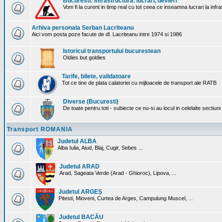
Bucuresti: Infrastructura. lucrari, devieri
Vom fi la curent in timp real cu tot ceea ce inseamna lucrari la infr
Arhiva personala Serban Lacriteanu
Aici vom posta poze facute de dl. Lacriteanu intre 1974 si 1986
Istoricul transportului bucurestean
Oldies but goldies
Tarife, bilete, validatoare
Tot ce tine de plata calatoriei cu mijloacele de transport ale RATB
Diverse (Bucuresti)
De toate pentru toti - subiecte ce nu-si au locul in celelalte sectiun
Transport ROMANIA
Judetul ALBA
Alba Iulia, Aiud, Blaj, Cugir, Sebes ...
Judetul ARAD
Arad, Sageata Verde (Arad - Ghioroc), Lipova, ...
Judetul ARGEŞ
Pitesti, Mioveni, Curtea de Arges, Campulung Muscel, ...
Judetul BACĂU