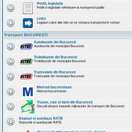
Petitii, legislatie
Petitii si legislatie referitoare la transportul public
Links
Legaturi catre alte site-uri ce vizeaza transportul in comun
Transport BUCURESTI
Autobuzele din Bucuresti
Autobuzele din municipiul Bucuresti
Troleibuzele din Bucuresti
Troleibuzele din municipiul Bucuresti
Tramvaiele din Bucuresti
Tramvaiele din municipiul Bucuresti
Metroul bucurestean
Metroul bucurestean
Trasee, rute si harti din Bucuresti
Discutii despre traseele mijloacelor de transport din Bucuresti
Depouri si autobaze RATB
Depourile si autobazele RATB