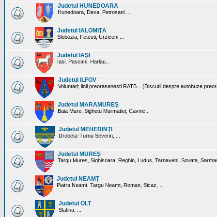
Judetul HUNEDOARA
Hunedoara, Deva, Petrosani ...
Judetul IALOMIŢA
Slobozia, Fetesti, Urziceni ...
Judetul IAŞI
Iasi, Pascani, Harlau...
Judetul ILFOV
Voluntari; linii preorasenesti RATB... (Discutii despre autobuze preo
Judetul MARAMUREŞ
Baia Mare, Sighetu Marmatiei, Cavnic...
Judetul MEHEDINŢI
Drobeta-Turnu Severin, ...
Judetul MUREŞ
Targu Mures, Sighisoara, Reghin, Ludus, Tarnaveni, Sovata, Sarmas
Judetul NEAMŢ
Piatra Neamt, Targu Neamt, Roman, Bicaz, ...
Judetul OLT
Slatina, ...