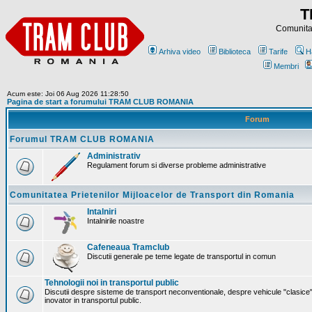
T
Comunitat
Arhiva video
Biblioteca
Tarife
H
Membri
Acum este: Joi 06 Aug 2026 11:28:50
Pagina de start a forumului TRAM CLUB ROMANIA
Forum
Forumul TRAM CLUB ROMANIA
Administrativ
Regulament forum si diverse probleme administrative
Comunitatea Prietenilor Mijloacelor de Transport din Romania
Intalniri
Intalnirile noastre
Cafeneaua Tramclub
Discutii generale pe teme legate de transportul in comun
Tehnologii noi in transportul public
Discutii despre sisteme de transport neconventionale, despre vehicule "clasice"
inovator in transportul public.