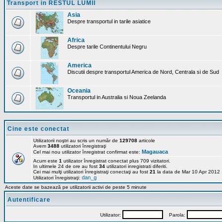
Transport in RESTUL LUMII
Asia
Despre transportul in tarile asiatice
Africa
Despre tarile Continentului Negru
America
Discutii despre transportul America de Nord, Centrala si de Sud
Oceania
Transportul in Australia si Noua Zeelanda
Cine este conectat
Utilizatorii noştri au scris un număr de
129708
articole
Avem
3488
utilizatori înregistraţi
Magauaca
Cel mai nou utilizator înregistrat confirmat este:
Acum este
1
utilizator înregistrat conectat plus 709 vizitatori.
In ultimele 24 de ore au fost
34
utilizatori inregistrati diferiti.
Cei mai mulţi utilizatori înregistraţi conectaţi au fost
21
la data de Mar 10 Apr 2012
dan_g
Utilizatori înregistraţi:
Aceste date se bazează pe utilizatorii activi de peste 5 minute
Autentificare
Utilizator:
Parola: