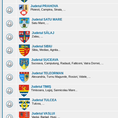
Judetul PRAHOVA
Ploiesti, Campina, Sinaia, ...
Judetul SATU MARE
Satu Mare, ...
Judetul SĂLAJ
Zalau, ...
Judetul SIBIU
Sibiu, Medias, Agnita...
Judetul SUCEAVA
Suceava, Campulung, Radauti, Falticeni, Vatra Dornei, ...
Judetul TELEORMAN
Alexandria, Turnu Magurele, Rosiori, Videle, ...
Judetul TIMIŞ
Timisoara, Lugoj, Sannicolau Mare...
Judetul TULCEA
Tulcea, ...
Judetul VASLUI
Vaslui, Barlad, Husi, ...