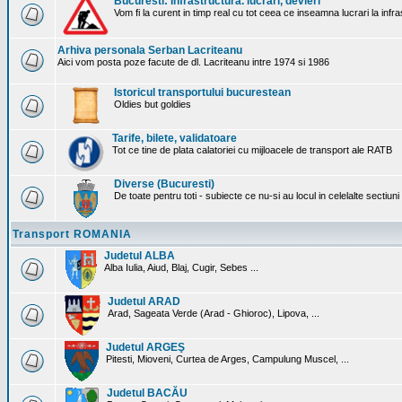
Bucuresti: Infrastructura. lucrari, devieri
Vom fi la curent in timp real cu tot ceea ce inseamna lucrari la infr
Arhiva personala Serban Lacriteanu
Aici vom posta poze facute de dl. Lacriteanu intre 1974 si 1986
Istoricul transportului bucurestean
Oldies but goldies
Tarife, bilete, validatoare
Tot ce tine de plata calatoriei cu mijloacele de transport ale RATB
Diverse (Bucuresti)
De toate pentru toti - subiecte ce nu-si au locul in celelalte sectiun
Transport ROMANIA
Judetul ALBA
Alba Iulia, Aiud, Blaj, Cugir, Sebes ...
Judetul ARAD
Arad, Sageata Verde (Arad - Ghioroc), Lipova, ...
Judetul ARGEŞ
Pitesti, Mioveni, Curtea de Arges, Campulung Muscel, ...
Judetul BACĂU