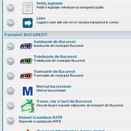
Petitii, legislatie
Petitii si legislatie referitoare la transportul public
Links
Legaturi catre alte site-uri ce vizeaza transportul in comun
Transport BUCURESTI
Autobuzele din Bucuresti
Autobuzele din municipiul Bucuresti
Troleibuzele din Bucuresti
Troleibuzele din municipiul Bucuresti
Tramvaiele din Bucuresti
Tramvaiele din municipiul Bucuresti
Metroul bucurestean
Metroul bucurestean
Trasee, rute si harti din Bucuresti
Discutii despre traseele mijloacelor de transport din Bucuresti
Depouri si autobaze RATB
Depourile si autobazele RATB