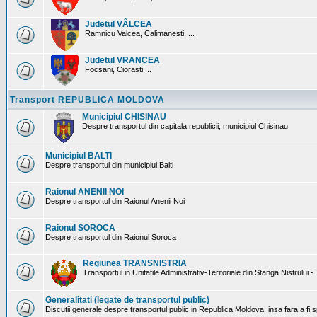
Judetul VÂLCEA
Ramnicu Valcea, Calimanesti, ...
Judetul VRANCEA
Focsani, Ciorasti ...
Transport REPUBLICA MOLDOVA
Municipiul CHISINAU
Despre transportul din capitala republicii, municipiul Chisinau
Municipiul BALTI
Despre transportul din municipiul Balti
Raionul ANENII NOI
Despre transportul din Raionul Anenii Noi
Raionul SOROCA
Despre transportul din Raionul Soroca
Regiunea TRANSNISTRIA
Transportul in Unitatile Administrativ-Teritoriale din Stanga Nistrului -
Generalitati (legate de transportul public)
Discutii generale despre transportul public in Republica Moldova, insa fara a fi s