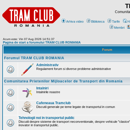
T
Comunitat
Arhiva video
Biblioteca
Tarife
H
Membri
Acum este: Vin 07 Aug 2026 14:51:37
Pagina de start a forumului TRAM CLUB ROMANIA
Forum
Forumul TRAM CLUB ROMANIA
Administrativ
Regulament forum si diverse probleme administrative
Comunitatea Prietenilor Mijloacelor de Transport din Romania
Intalniri
Intalnirile noastre
Cafeneaua Tramclub
Discutii generale pe teme legate de transportul in comun
Tehnologii noi in transportul public
Discutii despre sisteme de transport neconventionale, despre vehicule "clasice"
inovator in transportul public.