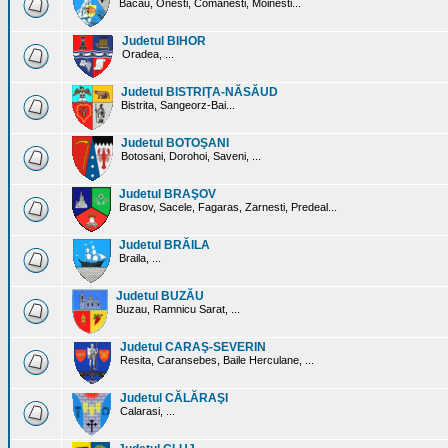
Bacau, Onesti, Comanesti, Moinesti...
Judetul BIHOR
Oradea, ...
Judetul BISTRIŢA-NĂSĂUD
Bistrita, Sangeorz-Bai...
Judetul BOTOŞANI
Botosani, Dorohoi, Saveni, ...
Judetul BRAŞOV
Brasov, Sacele, Fagaras, Zarnesti, Predeal...
Judetul BRĂILA
Braila, ...
Judetul BUZĂU
Buzau, Ramnicu Sarat, ...
Judetul CARAŞ-SEVERIN
Resita, Caransebes, Baile Herculane, ...
Judetul CĂLĂRAŞI
Calarasi, ...