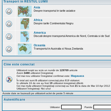
Transport in RESTUL LUMII
Asia
Despre transportul in tarile asiatice
Africa
Despre tarile Continentului Negru
America
Discutii despre transportul America de Nord, Centrala si de Sud
Oceania
Transportul in Australia si Noua Zeelanda
Cine este conectat
Utilizatorii noştri au scris un număr de
129709
articole
Avem
3488
utilizatori înregistraţi
Magauaca
Cel mai nou utilizator înregistrat confirmat este:
În total aici sunt
0
utilizatori conectaţi plus 819 vizitatori.
In ultimele 24 de ore au fost
19
utilizatori inregistrati diferiti.
Cei mai mulţi utilizatori înregistraţi conectaţi au fost
21
la data de Mar 10 Apr 2012
Utilizatori înregistraţi: Nici unul
Aceste date se bazează pe utilizatorii activi de peste 5 minute
Autentificare
Utilizator:
Parola: