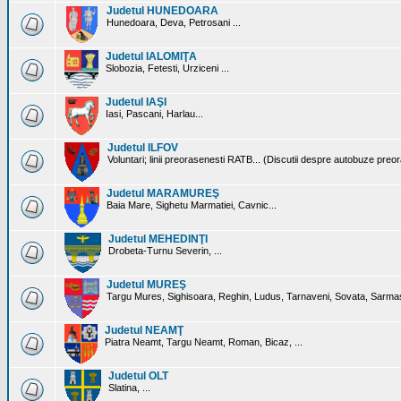
Judetul HUNEDOARA
Hunedoara, Deva, Petrosani ...
Judetul IALOMIŢA
Slobozia, Fetesti, Urziceni ...
Judetul IAŞI
Iasi, Pascani, Harlau...
Judetul ILFOV
Voluntari; linii preorasenesti RATB... (Discutii despre autobuze preo
Judetul MARAMUREŞ
Baia Mare, Sighetu Marmatiei, Cavnic...
Judetul MEHEDINŢI
Drobeta-Turnu Severin, ...
Judetul MUREŞ
Targu Mures, Sighisoara, Reghin, Ludus, Tarnaveni, Sovata, Sarmas
Judetul NEAMŢ
Piatra Neamt, Targu Neamt, Roman, Bicaz, ...
Judetul OLT
Slatina, ...