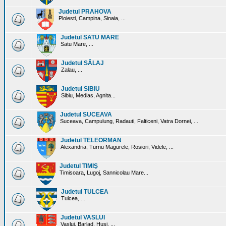
Judetul PRAHOVA
Ploiesti, Campina, Sinaia, ...
Judetul SATU MARE
Satu Mare, ...
Judetul SĂLAJ
Zalau, ...
Judetul SIBIU
Sibiu, Medias, Agnita...
Judetul SUCEAVA
Suceava, Campulung, Radauti, Falticeni, Vatra Dornei, ...
Judetul TELEORMAN
Alexandria, Turnu Magurele, Rosiori, Videle, ...
Judetul TIMIŞ
Timisoara, Lugoj, Sannicolau Mare...
Judetul TULCEA
Tulcea, ...
Judetul VASLUI
Vaslui, Barlad, Husi, ...