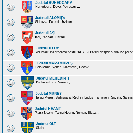
Judetul HUNEDOARA
Hunedoara, Deva, Petrosani ...
Judetul IALOMIŢA
Slobozia, Fetesti, Urziceni ...
Judetul IAŞI
Iasi, Pascani, Harlau...
Judetul ILFOV
Voluntari; linii preorasenesti RATB... (Discutii despre autobuze preo
Judetul MARAMUREŞ
Baia Mare, Sighetu Marmatiei, Cavnic...
Judetul MEHEDINŢI
Drobeta-Turnu Severin, ...
Judetul MUREŞ
Targu Mures, Sighisoara, Reghin, Ludus, Tarnaveni, Sovata, Sarmas
Judetul NEAMŢ
Piatra Neamt, Targu Neamt, Roman, Bicaz, ...
Judetul OLT
Slatina, ...