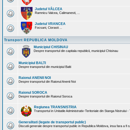
Judetul VÂLCEA
Ramnicu Valcea, Calimanesti, ...
Judetul VRANCEA
Focsani, Ciorasti ...
Transport REPUBLICA MOLDOVA
Municipiul CHISINAU
Despre transportul din capitala republicii, municipiul Chisinau
Municipiul BALTI
Despre transportul din municipiul Balti
Raionul ANENII NOI
Despre transportul din Raionul Anenii Noi
Raionul SOROCA
Despre transportul din Raionul Soroca
Regiunea TRANSNISTRIA
Transportul in Unitatile Administrativ-Teritoriale din Stanga Nistrului -
Generalitati (legate de transportul public)
Discutii generale despre transportul public in Republica Moldova, insa fara a fi s