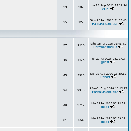
Lun 12 Sep 2022 14:33:34
33
382
ADK
Sâm 28 Iun 2025 21:33:40
25
129
BaditaStefanGalati
Sâm 25 Iul 2026 01:41:41
57
3330
Hermannstadt63
Joi 23 Iul 2026 08:32:03
30
1349
guest
Mie 05 Aug 2026 17:30:16
45
2523
Robert
Sâm 01 Aug 2026 15:42:37
94
9978
BaditaStefanGalati
Mie 22 Iul 2026 07:38:53
49
3719
guest
Mie 22 Iul 2026 07:33:37
31
554
guest