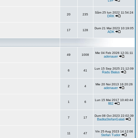
LVF
Sâm 25 Iun 2022 11:54:24
20
235
DRK
Dum 21 Mai 2023 10:19:05
17
128
ADK
Mie 04 Feb 2026 12:31:11
49
1008
adenauer
Lun 15 Sep 2025 21:12:09
6
41
Radu Bialus
Mie 20 Noi 2013 16:20:26
2
4
adenauer
Lun 15 Mai 2017 10:40:44
1
6
fl82
Dum 08 Oct 2023 22:02:39
7
17
BaditaStefanGalati
Vin 25 Aug 2023 14:12:06
11
47
Stefan Tudor