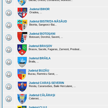
Bacau, Onesti, Comanesti, Moinesti...
Judetul BIHOR
Oradea, ...
Judetul BISTRIŢA-NĂSĂUD
Bistrita, Sangeorz-Bai...
Judetul BOTOŞANI
Botosani, Dorohoi, Saveni, ...
Judetul BRAŞOV
Brasov, Sacele, Fagaras, Zarnesti, Predeal...
Judetul BRĂILA
Braila, ...
Judetul BUZĂU
Buzau, Ramnicu Sarat, ...
Judetul CARAŞ-SEVERIN
Resita, Caransebes, Baile Herculane, ...
Judetul CĂLĂRAŞI
Calarasi, ...
Judetul CLUJ