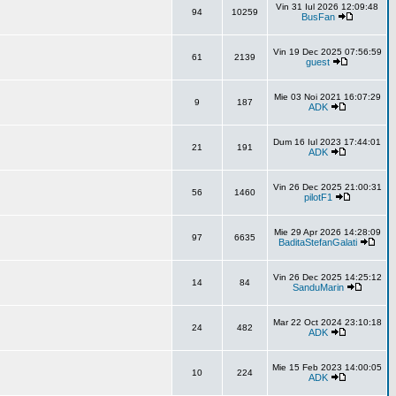
Vin 31 Iul 2026 12:09:48
94
10259
BusFan
Vin 19 Dec 2025 07:56:59
61
2139
guest
Mie 03 Noi 2021 16:07:29
9
187
ADK
Dum 16 Iul 2023 17:44:01
21
191
ADK
Vin 26 Dec 2025 21:00:31
56
1460
pilotF1
Mie 29 Apr 2026 14:28:09
97
6635
BaditaStefanGalati
Vin 26 Dec 2025 14:25:12
14
84
SanduMarin
Mar 22 Oct 2024 23:10:18
24
482
ADK
Mie 15 Feb 2023 14:00:05
10
224
ADK