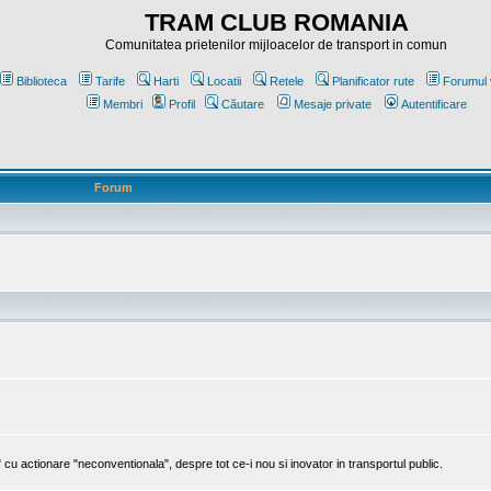
TRAM CLUB ROMANIA
Comunitatea prietenilor mijloacelor de transport in comun
Biblioteca
Tarife
Harti
Locatii
Retele
Planificator rute
Forumul 
Membri
Profil
Căutare
Mesaje private
Autentificare
Forum
cu actionare "neconventionala", despre tot ce-i nou si inovator in transportul public.