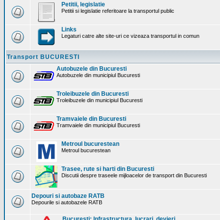
Petitii, legislatie
Petitii si legislatie referitoare la transportul public
Links
Legaturi catre alte site-uri ce vizeaza transportul in comun
Transport BUCURESTI
Autobuzele din Bucuresti
Autobuzele din municipiul Bucuresti
Troleibuzele din Bucuresti
Troleibuzele din municipiul Bucuresti
Tramvaiele din Bucuresti
Tramvaiele din municipiul Bucuresti
Metroul bucurestean
Metroul bucurestean
Trasee, rute si harti din Bucuresti
Discutii despre traseele mijloacelor de transport din Bucuresti
Depouri si autobaze RATB
Depourile si autobazele RATB
Bucuresti: Infrastructura. lucrari, devieri