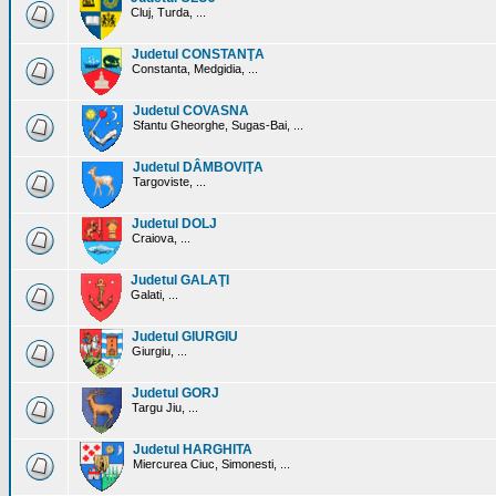
Cluj, Turda, ...
Judetul CONSTANŢA
Constanta, Medgidia, ...
Judetul COVASNA
Sfantu Gheorghe, Sugas-Bai, ...
Judetul DÂMBOVIŢA
Targoviste, ...
Judetul DOLJ
Craiova, ...
Judetul GALAŢI
Galati, ...
Judetul GIURGIU
Giurgiu, ...
Judetul GORJ
Targu Jiu, ...
Judetul HARGHITA
Miercurea Ciuc, Simonesti, ...