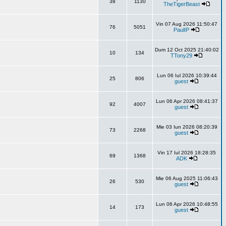
38
1130
TheTigerBeast
Vin 07 Aug 2026 11:50:47
76
5051
PaulIP
Dum 12 Oct 2025 21:40:02
10
134
TTony29
Lun 06 Iul 2026 10:39:44
25
806
guest
Lun 06 Apr 2026 08:41:37
92
4007
guest
Mie 03 Iun 2026 08:20:39
73
2268
guest
Vin 17 Iul 2026 18:28:35
69
1368
ADK
Mie 06 Aug 2025 11:06:43
26
530
guest
Lun 06 Apr 2026 10:48:55
14
173
guest