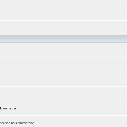
 Transnistria
pecifice unui anumit raion