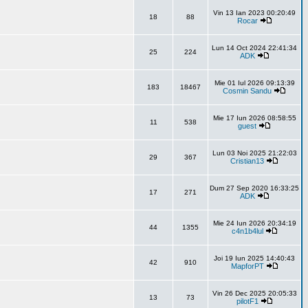
Vin 13 Ian 2023 00:20:49
18
88
Rocar
Lun 14 Oct 2024 22:41:34
25
224
ADK
Mie 01 Iul 2026 09:13:39
183
18467
Cosmin Sandu
Mie 17 Iun 2026 08:58:55
11
538
guest
Lun 03 Noi 2025 21:22:03
29
367
Cristian13
Dum 27 Sep 2020 16:33:25
17
271
ADK
Mie 24 Iun 2026 20:34:19
44
1355
c4n1b4lul
Joi 19 Iun 2025 14:40:43
42
910
MapforPT
Vin 26 Dec 2025 20:05:33
13
73
pilotF1