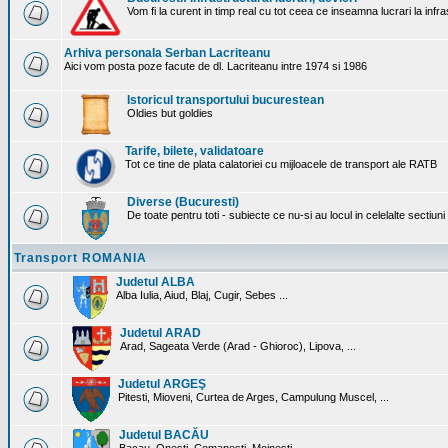
Vom fi la curent in timp real cu tot ceea ce inseamna lucrari la infr
Arhiva personala Serban Lacriteanu
Aici vom posta poze facute de dl. Lacriteanu intre 1974 si 1986
Istoricul transportului bucurestean
Oldies but goldies
Tarife, bilete, validatoare
Tot ce tine de plata calatoriei cu mijloacele de transport ale RATB
Diverse (Bucuresti)
De toate pentru toti - subiecte ce nu-si au locul in celelalte sectiun
Transport ROMANIA
Judetul ALBA
Alba Iulia, Aiud, Blaj, Cugir, Sebes ...
Judetul ARAD
Arad, Sageata Verde (Arad - Ghioroc), Lipova, ...
Judetul ARGEŞ
Pitesti, Mioveni, Curtea de Arges, Campulung Muscel, ...
Judetul BACĂU