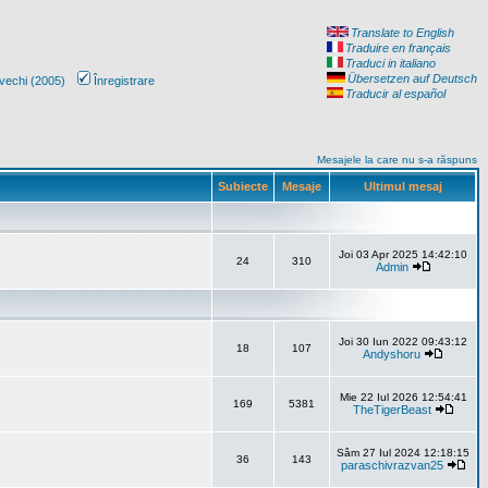
Translate to English
Traduire en français
Traduci in italiano
Übersetzen auf Deutsch
vechi (2005)
Înregistrare
Traducir al español
Mesajele la care nu s-a răspuns
Subiecte
Mesaje
Ultimul mesaj
Joi 03 Apr 2025 14:42:10
24
310
Admin
Joi 30 Iun 2022 09:43:12
18
107
Andyshoru
Mie 22 Iul 2026 12:54:41
169
5381
TheTigerBeast
Sâm 27 Iul 2024 12:18:15
36
143
paraschivrazvan25