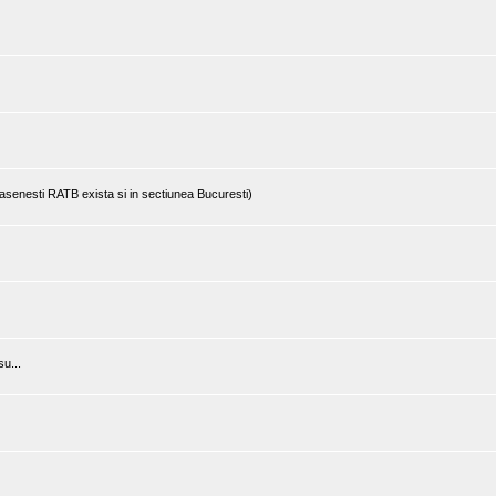
rasenesti RATB exista si in sectiunea Bucuresti)
u...