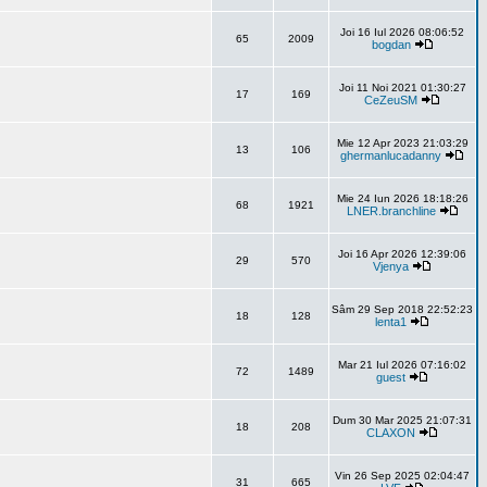
Joi 16 Iul 2026 08:06:52
65
2009
bogdan
Joi 11 Noi 2021 01:30:27
17
169
CeZeuSM
Mie 12 Apr 2023 21:03:29
13
106
ghermanlucadanny
Mie 24 Iun 2026 18:18:26
68
1921
LNER.branchline
Joi 16 Apr 2026 12:39:06
29
570
Vjenya
Sâm 29 Sep 2018 22:52:23
18
128
lenta1
Mar 21 Iul 2026 07:16:02
72
1489
guest
Dum 30 Mar 2025 21:07:31
18
208
CLAXON
Vin 26 Sep 2025 02:04:47
31
665