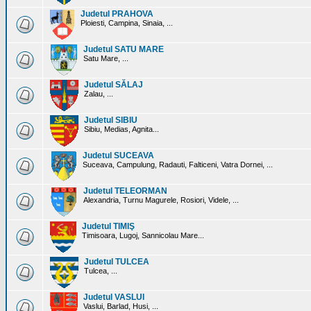
Judetul PRAHOVA
Ploiesti, Campina, Sinaia, ...
Judetul SATU MARE
Satu Mare, ...
Judetul SĂLAJ
Zalau, ...
Judetul SIBIU
Sibiu, Medias, Agnita...
Judetul SUCEAVA
Suceava, Campulung, Radauti, Falticeni, Vatra Dornei, ...
Judetul TELEORMAN
Alexandria, Turnu Magurele, Rosiori, Videle, ...
Judetul TIMIŞ
Timisoara, Lugoj, Sannicolau Mare...
Judetul TULCEA
Tulcea, ...
Judetul VASLUI
Vaslui, Barlad, Husi, ...