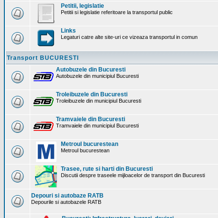
Petitii, legislatie
Petitii si legislatie referitoare la transportul public
Links
Legaturi catre alte site-uri ce vizeaza transportul in comun
Transport BUCURESTI
Autobuzele din Bucuresti
Autobuzele din municipiul Bucuresti
Troleibuzele din Bucuresti
Troleibuzele din municipiul Bucuresti
Tramvaiele din Bucuresti
Tramvaiele din municipiul Bucuresti
Metroul bucurestean
Metroul bucurestean
Trasee, rute si harti din Bucuresti
Discutii despre traseele mijloacelor de transport din Bucuresti
Depouri si autobaze RATB
Depourile si autobazele RATB