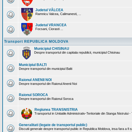
Judetul VÂLCEA
Ramnicu Valcea, Calimanesti, ...
Judetul VRANCEA
Focsani, Ciorasti ...
Transport REPUBLICA MOLDOVA
Municipiul CHISINAU
Despre transportul din capitala republicii, municipiul Chisinau
Municipiul BALTI
Despre transportul din municipiul Balti
Raionul ANENII NOI
Despre transportul din Raionul Anenii Noi
Raionul SOROCA
Despre transportul din Raionul Soroca
Regiunea TRANSNISTRIA
Transportul in Unitatile Administrativ-Teritoriale din Stanga Nistrului -
Generalitati (legate de transportul public)
Discutii generale despre transportul public in Republica Moldova, insa fara a fi s