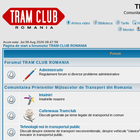
T
Comunitat
Arhiva video
Biblioteca
Tarife
H
Membri
Acum este: Joi 06 Aug 2026 08:47:59
Pagina de start a forumului TRAM CLUB ROMANIA
Forum
Forumul TRAM CLUB ROMANIA
Administrativ
Regulament forum si diverse probleme administrative
Comunitatea Prietenilor Mijloacelor de Transport din Romania
Intalniri
Intalnirile noastre
Cafeneaua Tramclub
Discutii generale pe teme legate de transportul in comun
Tehnologii noi in transportul public
Discutii despre sisteme de transport neconventionale, despre vehicule "clasice"
inovator in transportul public.