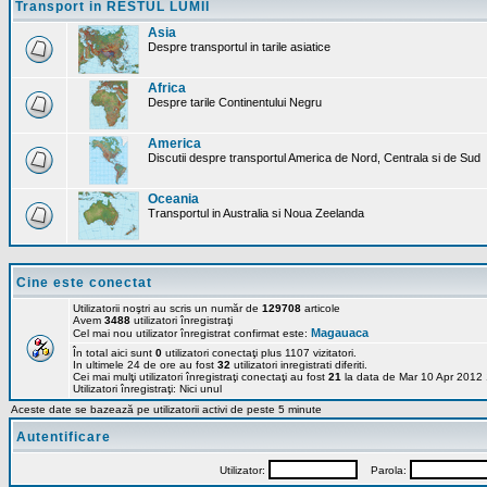
Transport in RESTUL LUMII
Asia
Despre transportul in tarile asiatice
Africa
Despre tarile Continentului Negru
America
Discutii despre transportul America de Nord, Centrala si de Sud
Oceania
Transportul in Australia si Noua Zeelanda
Cine este conectat
Utilizatorii noştri au scris un număr de
129708
articole
Avem
3488
utilizatori înregistraţi
Magauaca
Cel mai nou utilizator înregistrat confirmat este:
În total aici sunt
0
utilizatori conectaţi plus 1107 vizitatori.
In ultimele 24 de ore au fost
32
utilizatori inregistrati diferiti.
Cei mai mulţi utilizatori înregistraţi conectaţi au fost
21
la data de Mar 10 Apr 2012
Utilizatori înregistraţi: Nici unul
Aceste date se bazează pe utilizatorii activi de peste 5 minute
Autentificare
Utilizator:
Parola: