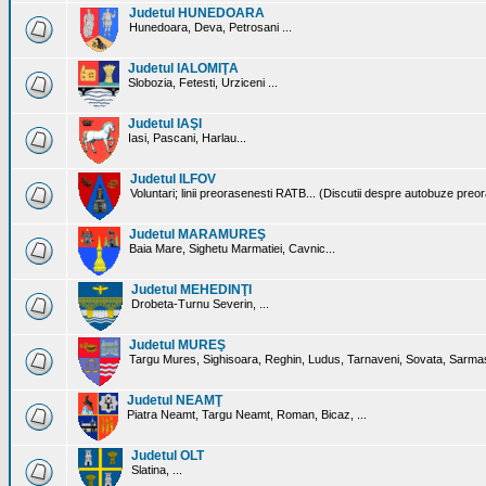
Judetul HUNEDOARA
Hunedoara, Deva, Petrosani ...
Judetul IALOMIŢA
Slobozia, Fetesti, Urziceni ...
Judetul IAŞI
Iasi, Pascani, Harlau...
Judetul ILFOV
Voluntari; linii preorasenesti RATB... (Discutii despre autobuze preo
Judetul MARAMUREŞ
Baia Mare, Sighetu Marmatiei, Cavnic...
Judetul MEHEDINŢI
Drobeta-Turnu Severin, ...
Judetul MUREŞ
Targu Mures, Sighisoara, Reghin, Ludus, Tarnaveni, Sovata, Sarmas
Judetul NEAMŢ
Piatra Neamt, Targu Neamt, Roman, Bicaz, ...
Judetul OLT
Slatina, ...