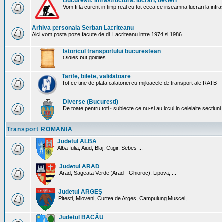
Bucuresti: Infrastructura. lucrari, devieri
Vom fi la curent in timp real cu tot ceea ce inseamna lucrari la infr
Arhiva personala Serban Lacriteanu
Aici vom posta poze facute de dl. Lacriteanu intre 1974 si 1986
Istoricul transportului bucurestean
Oldies but goldies
Tarife, bilete, validatoare
Tot ce tine de plata calatoriei cu mijloacele de transport ale RATB
Diverse (Bucuresti)
De toate pentru toti - subiecte ce nu-si au locul in celelalte sectiun
Transport ROMANIA
Judetul ALBA
Alba Iulia, Aiud, Blaj, Cugir, Sebes ...
Judetul ARAD
Arad, Sageata Verde (Arad - Ghioroc), Lipova, ...
Judetul ARGEŞ
Pitesti, Mioveni, Curtea de Arges, Campulung Muscel, ...
Judetul BACĂU