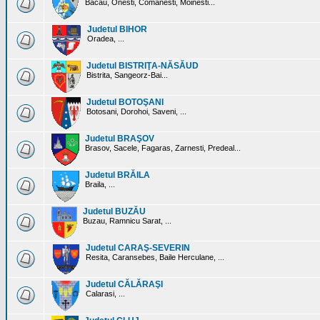
Bacau, Onesti, Comanesti, Moinesti...
Judetul BIHOR
Oradea, ...
Judetul BISTRIŢA-NĂSĂUD
Bistrita, Sangeorz-Bai...
Judetul BOTOŞANI
Botosani, Dorohoi, Saveni, ...
Judetul BRAŞOV
Brasov, Sacele, Fagaras, Zarnesti, Predeal...
Judetul BRĂILA
Braila, ...
Judetul BUZĂU
Buzau, Ramnicu Sarat, ...
Judetul CARAŞ-SEVERIN
Resita, Caransebes, Baile Herculane, ...
Judetul CĂLĂRAŞI
Calarasi, ...