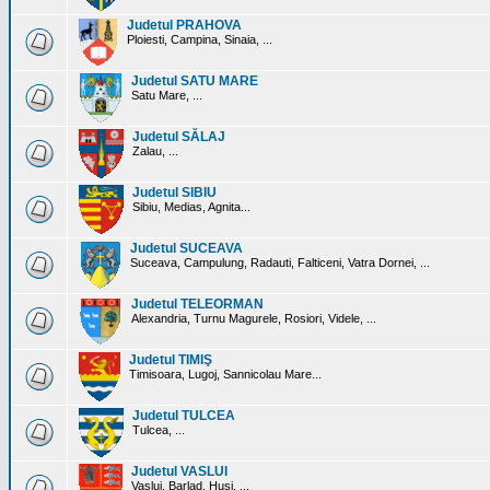
Judetul PRAHOVA
Ploiesti, Campina, Sinaia, ...
Judetul SATU MARE
Satu Mare, ...
Judetul SĂLAJ
Zalau, ...
Judetul SIBIU
Sibiu, Medias, Agnita...
Judetul SUCEAVA
Suceava, Campulung, Radauti, Falticeni, Vatra Dornei, ...
Judetul TELEORMAN
Alexandria, Turnu Magurele, Rosiori, Videle, ...
Judetul TIMIŞ
Timisoara, Lugoj, Sannicolau Mare...
Judetul TULCEA
Tulcea, ...
Judetul VASLUI
Vaslui, Barlad, Husi, ...