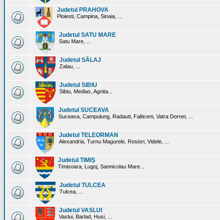
Judetul PRAHOVA
Ploiesti, Campina, Sinaia, ...
Judetul SATU MARE
Satu Mare, ...
Judetul SĂLAJ
Zalau, ...
Judetul SIBIU
Sibiu, Medias, Agnita...
Judetul SUCEAVA
Suceava, Campulung, Radauti, Falticeni, Vatra Dornei, ...
Judetul TELEORMAN
Alexandria, Turnu Magurele, Rosiori, Videle, ...
Judetul TIMIŞ
Timisoara, Lugoj, Sannicolau Mare...
Judetul TULCEA
Tulcea, ...
Judetul VASLUI
Vaslui, Barlad, Husi, ...