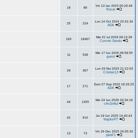
Vin 13 Ian 2023 00:20:49
18
88
Rocar
Lun 14 Oct 2024 22:41:34
25
224
ADK
Mie 01 Iul 2026 09:13:39
183
18467
Cosmin Sandu
Mie 17 Iun 2026 08:58:55
11
538
guest
Lun 03 Noi 2025 21:22:03
29
367
Cristian13
Dum 27 Sep 2020 16:33:25
17
271
ADK
Mie 24 Iun 2026 20:34:19
44
1355
c4n1b4lul
Joi 19 Iun 2025 14:40:43
42
910
MapforPT
Vin 26 Dec 2025 20:05:33
13
73
pilotF1