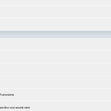
 Transnistria
pecifice unui anumit raion