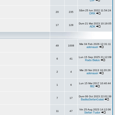
LVF
Sâm 25 Iun 2022 11:54:24
20
235
DRK
Dum 21 Mai 2023 10:19:05
17
128
ADK
Mie 04 Feb 2026 12:31:11
49
1008
adenauer
Lun 15 Sep 2025 21:12:09
6
41
Radu Bialus
Mie 20 Noi 2013 16:20:26
2
4
adenauer
Lun 15 Mai 2017 10:40:44
1
6
fl82
Dum 08 Oct 2023 22:02:39
7
17
BaditaStefanGalati
Vin 25 Aug 2023 14:12:06
11
47
Stefan Tudor