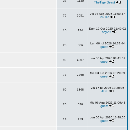
38
1130
TheTigerBeast
Vin 07 Aug 2026 11:50:47
76
5051
PaulIP
Dum 12 Oct 2025 21:40:02
10
134
TTony29
Lun 06 Iul 2026 10:39:44
25
806
guest
Lun 06 Apr 2026 08:41:37
92
4007
guest
Mie 03 Iun 2026 08:20:39
73
2268
guest
Vin 17 Iul 2026 18:28:35
69
1368
ADK
Mie 06 Aug 2025 11:06:43
26
530
guest
Lun 06 Apr 2026 10:48:55
14
173
guest