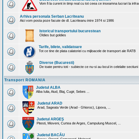
Vom fi la curent in timp real cu tot ceea ce inseamna lucrari la infr
Arhiva personala Serban Lacriteanu
Aici vom posta poze facute de dl. Lacriteanu intre 1974 si 1986
Istoricul transportului bucurestean
Oldies but goldies
Tarife, bilete, validatoare
Tot ce tine de plata calatoriei cu mijloacele de transport ale RATB
Diverse (Bucuresti)
De toate pentru toti - subiecte ce nu-si au locul in celelalte sectiun
Transport ROMANIA
Judetul ALBA
Alba Iulia, Aiud, Blaj, Cugir, Sebes ...
Judetul ARAD
Arad, Sageata Verde (Arad - Ghioroc), Lipova, ...
Judetul ARGEŞ
Pitesti, Mioveni, Curtea de Arges, Campulung Muscel, ...
Judetul BACĂU