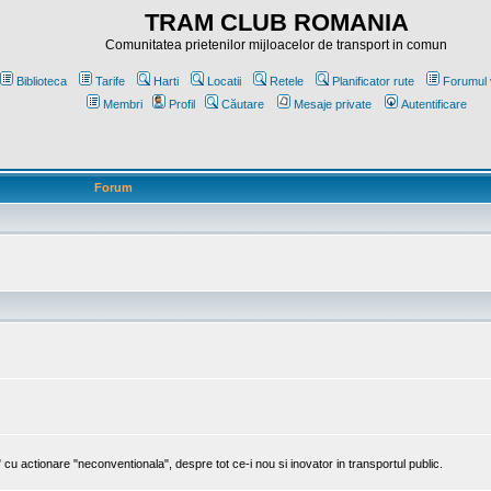
TRAM CLUB ROMANIA
Comunitatea prietenilor mijloacelor de transport in comun
Biblioteca
Tarife
Harti
Locatii
Retele
Planificator rute
Forumul 
Membri
Profil
Căutare
Mesaje private
Autentificare
Forum
cu actionare "neconventionala", despre tot ce-i nou si inovator in transportul public.