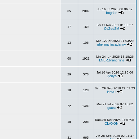
Joi 16 Iul 2026 08:06:52
65
2009
bogdan
Joi 11 Noi 2021 01:30:27
17
169
CeZeuSM
Mie 12 Apr 2023 21:03:29
13
106
ghermanlucadanny
Mie 24 Iun 2026 18:18:26
68
1921
LNER.branchline
Joi 16 Apr 2026 12:39:06
29
570
Vjenya
Sâm 29 Sep 2018 22:52:23
18
128
lenta1
Mar 21 Iul 2026 07:16:02
72
1489
guest
Dum 30 Mar 2025 21:07:31
18
208
CLAXON
Vin 26 Sep 2025 02:04:47
31
665