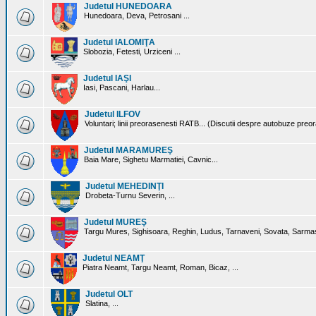
Judetul HUNEDOARA
Hunedoara, Deva, Petrosani ...
Judetul IALOMIŢA
Slobozia, Fetesti, Urziceni ...
Judetul IAŞI
Iasi, Pascani, Harlau...
Judetul ILFOV
Voluntari; linii preorasenesti RATB... (Discutii despre autobuze preo
Judetul MARAMUREŞ
Baia Mare, Sighetu Marmatiei, Cavnic...
Judetul MEHEDINŢI
Drobeta-Turnu Severin, ...
Judetul MUREŞ
Targu Mures, Sighisoara, Reghin, Ludus, Tarnaveni, Sovata, Sarmas
Judetul NEAMŢ
Piatra Neamt, Targu Neamt, Roman, Bicaz, ...
Judetul OLT
Slatina, ...