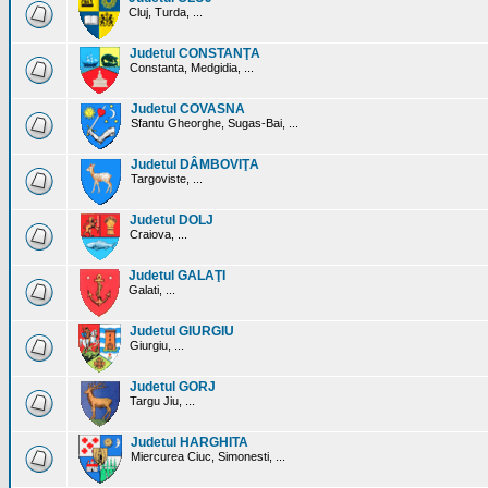
Cluj, Turda, ...
Judetul CONSTANŢA
Constanta, Medgidia, ...
Judetul COVASNA
Sfantu Gheorghe, Sugas-Bai, ...
Judetul DÂMBOVIŢA
Targoviste, ...
Judetul DOLJ
Craiova, ...
Judetul GALAŢI
Galati, ...
Judetul GIURGIU
Giurgiu, ...
Judetul GORJ
Targu Jiu, ...
Judetul HARGHITA
Miercurea Ciuc, Simonesti, ...