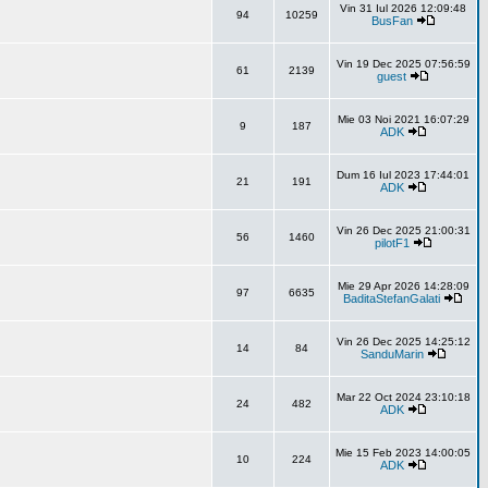
Vin 31 Iul 2026 12:09:48
94
10259
BusFan
Vin 19 Dec 2025 07:56:59
61
2139
guest
Mie 03 Noi 2021 16:07:29
9
187
ADK
Dum 16 Iul 2023 17:44:01
21
191
ADK
Vin 26 Dec 2025 21:00:31
56
1460
pilotF1
Mie 29 Apr 2026 14:28:09
97
6635
BaditaStefanGalati
Vin 26 Dec 2025 14:25:12
14
84
SanduMarin
Mar 22 Oct 2024 23:10:18
24
482
ADK
Mie 15 Feb 2023 14:00:05
10
224
ADK