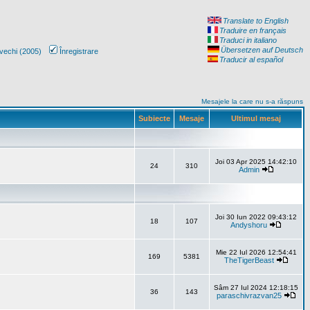
Translate to English
Traduire en français
Traduci in italiano
Übersetzen auf Deutsch
vechi (2005)
Înregistrare
Traducir al español
Mesajele la care nu s-a răspuns
Subiecte
Mesaje
Ultimul mesaj
Joi 03 Apr 2025 14:42:10
24
310
Admin
Joi 30 Iun 2022 09:43:12
18
107
Andyshoru
Mie 22 Iul 2026 12:54:41
169
5381
TheTigerBeast
Sâm 27 Iul 2024 12:18:15
36
143
paraschivrazvan25