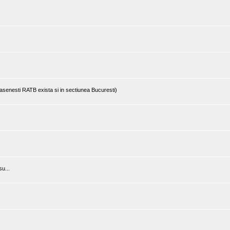
rasenesti RATB exista si in sectiunea Bucuresti)
u...