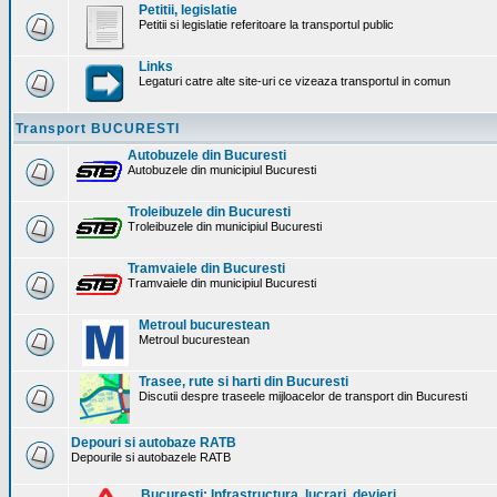
Petitii, legislatie
Petitii si legislatie referitoare la transportul public
Links
Legaturi catre alte site-uri ce vizeaza transportul in comun
Transport BUCURESTI
Autobuzele din Bucuresti
Autobuzele din municipiul Bucuresti
Troleibuzele din Bucuresti
Troleibuzele din municipiul Bucuresti
Tramvaiele din Bucuresti
Tramvaiele din municipiul Bucuresti
Metroul bucurestean
Metroul bucurestean
Trasee, rute si harti din Bucuresti
Discutii despre traseele mijloacelor de transport din Bucuresti
Depouri si autobaze RATB
Depourile si autobazele RATB
Bucuresti: Infrastructura. lucrari, devieri