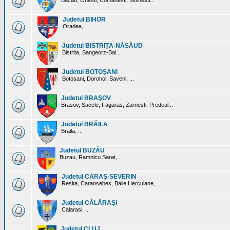
Bacau, Onesti, Comanesti, Moinesti...
Judetul BIHOR
Oradea, ...
Judetul BISTRIŢA-NĂSĂUD
Bistrita, Sangeorz-Bai...
Judetul BOTOŞANI
Botosani, Dorohoi, Saveni, ...
Judetul BRAŞOV
Brasov, Sacele, Fagaras, Zarnesti, Predeal...
Judetul BRĂILA
Braila, ...
Judetul BUZĂU
Buzau, Ramnicu Sarat, ...
Judetul CARAŞ-SEVERIN
Resita, Caransebes, Baile Herculane, ...
Judetul CĂLĂRAŞI
Calarasi, ...
Judetul CLUJ