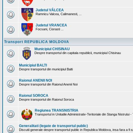
Judetul VÂLCEA
Ramnicu Valcea, Calimanesti, ...
Judetul VRANCEA
Focsani, Ciorasti ...
Transport REPUBLICA MOLDOVA
Municipiul CHISINAU
Despre transportul din capitala republicii, municipiul Chisinau
Municipiul BALTI
Despre transportul din municipiul Balti
Raionul ANENII NOI
Despre transportul din Raionul Anenii Noi
Raionul SOROCA
Despre transportul din Raionul Soroca
Regiunea TRANSNISTRIA
Transportul in Unitatile Administrativ-Teritoriale din Stanga Nistrului -
Generalitati (legate de transportul public)
Discutii generale despre transportul public in Republica Moldova, insa fara a fi s