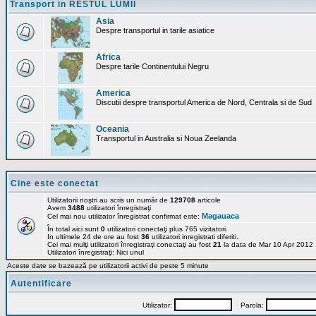
Transport in RESTUL LUMII
Asia
Despre transportul in tarile asiatice
Africa
Despre tarile Continentului Negru
America
Discutii despre transportul America de Nord, Centrala si de Sud
Oceania
Transportul in Australia si Noua Zeelanda
Cine este conectat
Utilizatorii noştri au scris un număr de
129708
articole
Avem
3488
utilizatori înregistraţi
Magauaca
Cel mai nou utilizator înregistrat confirmat este:
În total aici sunt
0
utilizatori conectaţi plus 765 vizitatori.
In ultimele 24 de ore au fost
36
utilizatori inregistrati diferiti.
Cei mai mulţi utilizatori înregistraţi conectaţi au fost
21
la data de Mar 10 Apr 2012
Utilizatori înregistraţi: Nici unul
Aceste date se bazează pe utilizatorii activi de peste 5 minute
Autentificare
Utilizator:
Parola: