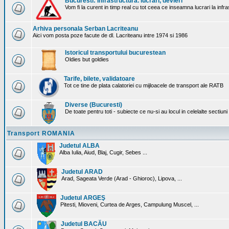
Bucuresti: Infrastructura. lucrari, devieri
Vom fi la curent in timp real cu tot ceea ce inseamna lucrari la infr
Arhiva personala Serban Lacriteanu
Aici vom posta poze facute de dl. Lacriteanu intre 1974 si 1986
Istoricul transportului bucurestean
Oldies but goldies
Tarife, bilete, validatoare
Tot ce tine de plata calatoriei cu mijloacele de transport ale RATB
Diverse (Bucuresti)
De toate pentru toti - subiecte ce nu-si au locul in celelalte sectiun
Transport ROMANIA
Judetul ALBA
Alba Iulia, Aiud, Blaj, Cugir, Sebes ...
Judetul ARAD
Arad, Sageata Verde (Arad - Ghioroc), Lipova, ...
Judetul ARGEŞ
Pitesti, Mioveni, Curtea de Arges, Campulung Muscel, ...
Judetul BACĂU