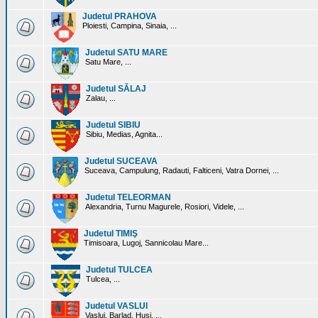
Judetul PRAHOVA
Ploiesti, Campina, Sinaia, ...
Judetul SATU MARE
Satu Mare, ...
Judetul SĂLAJ
Zalau, ...
Judetul SIBIU
Sibiu, Medias, Agnita...
Judetul SUCEAVA
Suceava, Campulung, Radauti, Falticeni, Vatra Dornei, ...
Judetul TELEORMAN
Alexandria, Turnu Magurele, Rosiori, Videle, ...
Judetul TIMIŞ
Timisoara, Lugoj, Sannicolau Mare...
Judetul TULCEA
Tulcea, ...
Judetul VASLUI
Vaslui, Barlad, Husi, ...