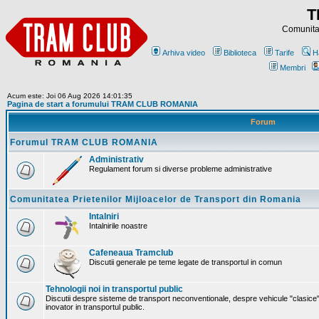
T
Comunitat
Arhiva video
Biblioteca
Tarife
H
Membri
Acum este: Joi 06 Aug 2026 14:01:35
Pagina de start a forumului TRAM CLUB ROMANIA
Forum
Forumul TRAM CLUB ROMANIA
Administrativ
Regulament forum si diverse probleme administrative
Comunitatea Prietenilor Mijloacelor de Transport din Romania
Intalniri
Intalnirile noastre
Cafeneaua Tramclub
Discutii generale pe teme legate de transportul in comun
Tehnologii noi in transportul public
Discutii despre sisteme de transport neconventionale, despre vehicule "clasice"
inovator in transportul public.