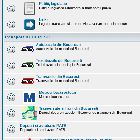
Petitii, legislatie
Petitii si legislatie referitoare la transportul public
Links
Legaturi catre alte site-uri ce vizeaza transportul in comun
Transport BUCURESTI
Autobuzele din Bucuresti
Autobuzele din municipiul Bucuresti
Troleibuzele din Bucuresti
Troleibuzele din municipiul Bucuresti
Tramvaiele din Bucuresti
Tramvaiele din municipiul Bucuresti
Metroul bucurestean
Metroul bucurestean
Trasee, rute si harti din Bucuresti
Discutii despre traseele mijloacelor de transport din Bucuresti
Depouri si autobaze RATB
Depourile si autobazele RATB