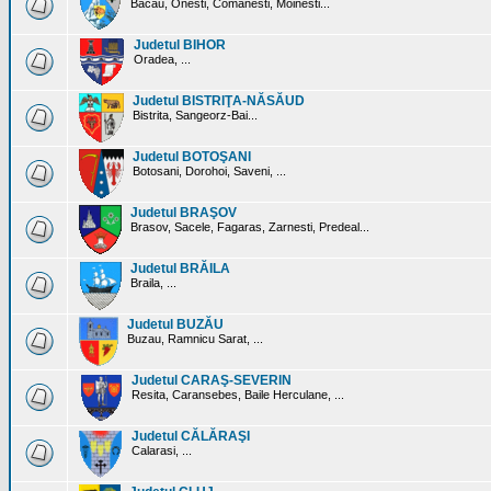
Bacau, Onesti, Comanesti, Moinesti...
Judetul BIHOR
Oradea, ...
Judetul BISTRIŢA-NĂSĂUD
Bistrita, Sangeorz-Bai...
Judetul BOTOŞANI
Botosani, Dorohoi, Saveni, ...
Judetul BRAŞOV
Brasov, Sacele, Fagaras, Zarnesti, Predeal...
Judetul BRĂILA
Braila, ...
Judetul BUZĂU
Buzau, Ramnicu Sarat, ...
Judetul CARAŞ-SEVERIN
Resita, Caransebes, Baile Herculane, ...
Judetul CĂLĂRAŞI
Calarasi, ...