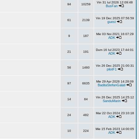
Vin 31 Iul 2026 12:09:48
94
10259
BusFan
Vin 19 Dec 2025 07:56:59
61
2139
guest
Mie 03 Noi 2021 16:07:29
9
187
ADK
Dum 16 Iul 2023 17:44:01
21
191
ADK
Vin 26 Dec 2025 21:00:31
56
1460
pilotF1
Mie 29 Apr 2026 14:28:09
97
6635
BaditaStefanGalati
Vin 26 Dec 2025 14:25:12
14
84
SanduMarin
Mar 22 Oct 2024 23:10:18
24
482
ADK
Mie 15 Feb 2023 14:00:05
10
224
ADK