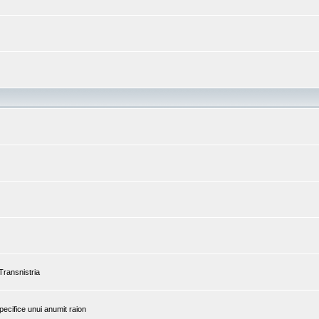
 Transnistria
pecifice unui anumit raion