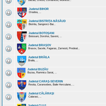
Bacau, Onesti, Comanesti, Moinesti...
Judetul BIHOR
Oradea, ...
Judetul BISTRIŢA-NĂSĂUD
Bistrita, Sangeorz-Bai...
Judetul BOTOŞANI
Botosani, Dorohoi, Saveni, ...
Judetul BRAŞOV
Brasov, Sacele, Fagaras, Zarnesti, Predeal...
Judetul BRĂILA
Braila, ...
Judetul BUZĂU
Buzau, Ramnicu Sarat, ...
Judetul CARAŞ-SEVERIN
Resita, Caransebes, Baile Herculane, ...
Judetul CĂLĂRAŞI
Calarasi, ...
Judetul CLUJ