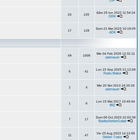
LVF
Sâm 25 Iun 2022 11:54:24
20
235
DRK
Dum 21 Mai 2023 10:19:05
17
128
ADK
Mie 04 Feb 2026 12:31:11
49
1008
adenauer
Lun 15 Sep 2025 21:12:09
6
41
Radu Bialus
Mie 20 Noi 2013 16:20:26
2
4
adenauer
Lun 15 Mai 2017 10:40:44
1
6
fl82
Dum 08 Oct 2023 22:02:39
7
17
BaditaStefanGalati
Vin 25 Aug 2023 14:12:06
11
47
Stefan Tudor