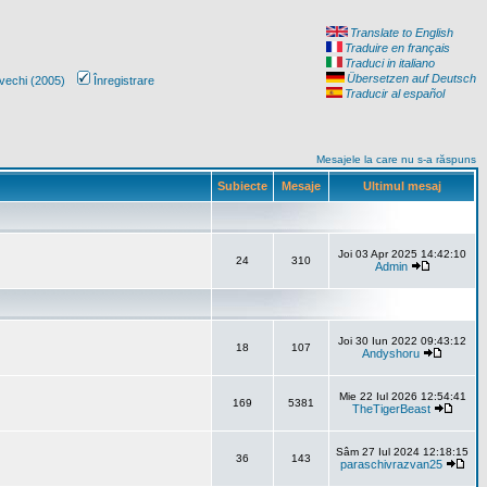
Translate to English
Traduire en français
Traduci in italiano
Übersetzen auf Deutsch
vechi (2005)
Înregistrare
Traducir al español
Mesajele la care nu s-a răspuns
Subiecte
Mesaje
Ultimul mesaj
Joi 03 Apr 2025 14:42:10
24
310
Admin
Joi 30 Iun 2022 09:43:12
18
107
Andyshoru
Mie 22 Iul 2026 12:54:41
169
5381
TheTigerBeast
Sâm 27 Iul 2024 12:18:15
36
143
paraschivrazvan25