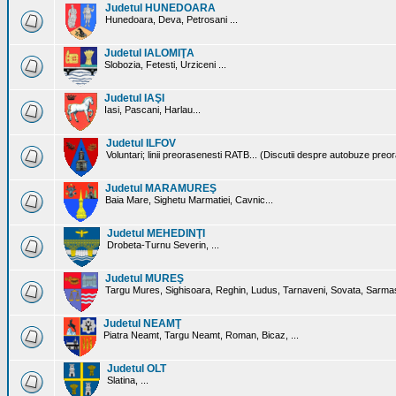
Judetul HUNEDOARA
Hunedoara, Deva, Petrosani ...
Judetul IALOMIŢA
Slobozia, Fetesti, Urziceni ...
Judetul IAŞI
Iasi, Pascani, Harlau...
Judetul ILFOV
Voluntari; linii preorasenesti RATB... (Discutii despre autobuze preo
Judetul MARAMUREŞ
Baia Mare, Sighetu Marmatiei, Cavnic...
Judetul MEHEDINŢI
Drobeta-Turnu Severin, ...
Judetul MUREŞ
Targu Mures, Sighisoara, Reghin, Ludus, Tarnaveni, Sovata, Sarmas
Judetul NEAMŢ
Piatra Neamt, Targu Neamt, Roman, Bicaz, ...
Judetul OLT
Slatina, ...