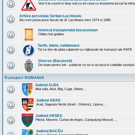
Vom fi la curent in timp real cu tot ceea ce inseamna lucrari la infr
Arhiva personala Serban Lacriteanu
Aici vom posta poze facute de dl. Lacriteanu intre 1974 si 1986
Istoricul transportului bucurestean
Oldies but goldies
Tarife, bilete, validatoare
Tot ce tine de plata calatoriei cu mijloacele de transport ale RATB
Diverse (Bucuresti)
De toate pentru toti - subiecte ce nu-si au locul in celelalte sectiun
Transport ROMANIA
Judetul ALBA
Alba Iulia, Aiud, Blaj, Cugir, Sebes ...
Judetul ARAD
Arad, Sageata Verde (Arad - Ghioroc), Lipova, ...
Judetul ARGEŞ
Pitesti, Mioveni, Curtea de Arges, Campulung Muscel, ...
Judetul BACĂU