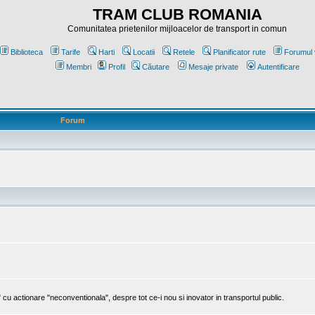
TRAM CLUB ROMANIA
Comunitatea prietenilor mijloacelor de transport in comun
Biblioteca
Tarife
Harti
Locatii
Retele
Planificator rute
Forumul 
Membri
Profil
Căutare
Mesaje private
Autentificare
Forum
cu actionare "neconventionala", despre tot ce-i nou si inovator in transportul public.