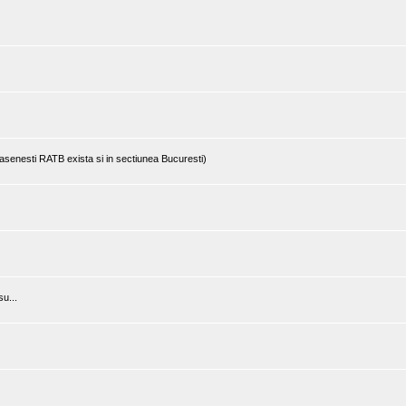
rasenesti RATB exista si in sectiunea Bucuresti)
u...