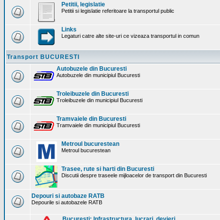
Petitii, legislatie
Petitii si legislatie referitoare la transportul public
Links
Legaturi catre alte site-uri ce vizeaza transportul in comun
Transport BUCURESTI
Autobuzele din Bucuresti
Autobuzele din municipiul Bucuresti
Troleibuzele din Bucuresti
Troleibuzele din municipiul Bucuresti
Tramvaiele din Bucuresti
Tramvaiele din municipiul Bucuresti
Metroul bucurestean
Metroul bucurestean
Trasee, rute si harti din Bucuresti
Discutii despre traseele mijloacelor de transport din Bucuresti
Depouri si autobaze RATB
Depourile si autobazele RATB
Bucuresti: Infrastructura. lucrari, devieri