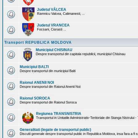
Judetul VÂLCEA
Ramnicu Valcea, Calimanesti, ...
Judetul VRANCEA
Focsani, Ciorasti ...
Transport REPUBLICA MOLDOVA
Municipiul CHISINAU
Despre transportul din capitala republicii, municipiul Chisinau
Municipiul BALTI
Despre transportul din municipiul Balti
Raionul ANENII NOI
Despre transportul din Raionul Anenii Noi
Raionul SOROCA
Despre transportul din Raionul Soroca
Regiunea TRANSNISTRIA
Transportul in Unitatile Administrativ-Teritoriale din Stanga Nistrului -
Generalitati (legate de transportul public)
Discutii generale despre transportul public in Republica Moldova, insa fara a fi s