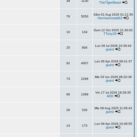
38
1130
TheTigerBeast
Sâm 01 Aug 2026 01:21:50
76
5050
Hermannstadt63
Dum 12 Oct 2025 21:40:02
10
134
TTony29
Lun 06 Iul 2026 10:39:44
25
806
guest
Lun 06 Apr 2026 08:41:37
92
4007
guest
Mie 03 Iun 2026 08:20:39
73
2268
guest
Vin 17 Iul 2026 18:28:35
69
1368
ADK
Mie 06 Aug 2025 11:06:43
26
530
guest
Lun 06 Apr 2026 10:48:55
14
173
guest