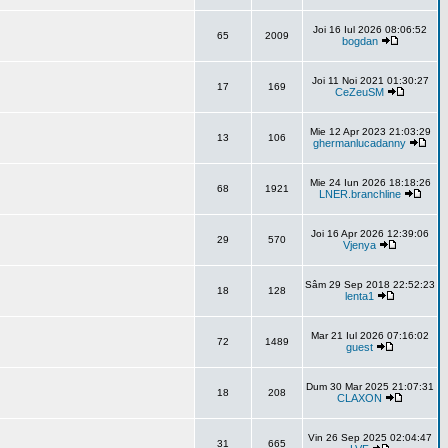
Joi 16 Iul 2026 08:06:52
65
2009
bogdan
Joi 11 Noi 2021 01:30:27
17
169
CeZeuSM
Mie 12 Apr 2023 21:03:29
13
106
ghermanlucadanny
Mie 24 Iun 2026 18:18:26
68
1921
LNER.branchline
Joi 16 Apr 2026 12:39:06
29
570
Vjenya
Sâm 29 Sep 2018 22:52:23
18
128
lenta1
Mar 21 Iul 2026 07:16:02
72
1489
guest
Dum 30 Mar 2025 21:07:31
18
208
CLAXON
Vin 26 Sep 2025 02:04:47
31
665