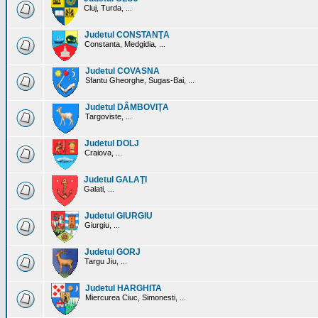
Cluj, Turda, ...
Judetul CONSTANŢA
Constanta, Medgidia, ...
Judetul COVASNA
Sfantu Gheorghe, Sugas-Bai, ...
Judetul DÂMBOVIŢA
Targoviste, ...
Judetul DOLJ
Craiova, ...
Judetul GALAŢI
Galati, ...
Judetul GIURGIU
Giurgiu, ...
Judetul GORJ
Targu Jiu, ...
Judetul HARGHITA
Miercurea Ciuc, Simonesti, ...