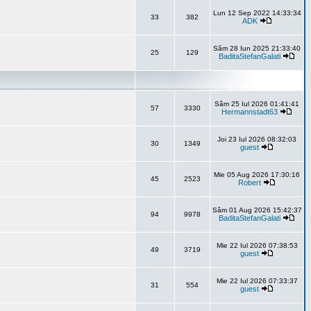
Lun 12 Sep 2022 14:33:34
33
382
ADK
Sâm 28 Iun 2025 21:33:40
25
129
BaditaStefanGalati
Sâm 25 Iul 2026 01:41:41
57
3330
Hermannstadt63
Joi 23 Iul 2026 08:32:03
30
1349
guest
Mie 05 Aug 2026 17:30:16
45
2523
Robert
Sâm 01 Aug 2026 15:42:37
94
9978
BaditaStefanGalati
Mie 22 Iul 2026 07:38:53
49
3719
guest
Mie 22 Iul 2026 07:33:37
31
554
guest