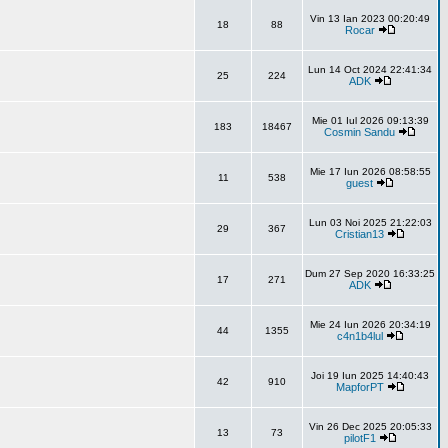
Vin 13 Ian 2023 00:20:49
18
88
Rocar
Lun 14 Oct 2024 22:41:34
25
224
ADK
Mie 01 Iul 2026 09:13:39
183
18467
Cosmin Sandu
Mie 17 Iun 2026 08:58:55
11
538
guest
Lun 03 Noi 2025 21:22:03
29
367
Cristian13
Dum 27 Sep 2020 16:33:25
17
271
ADK
Mie 24 Iun 2026 20:34:19
44
1355
c4n1b4lul
Joi 19 Iun 2025 14:40:43
42
910
MapforPT
Vin 26 Dec 2025 20:05:33
13
73
pilotF1