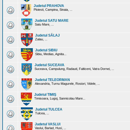
Judetul PRAHOVA
Ploiesti, Campina, Sinaia, ...
Judetul SATU MARE
Satu Mare, ...
Judetul SĂLAJ
Zalau, ...
Judetul SIBIU
Sibiu, Medias, Agnita...
Judetul SUCEAVA
Suceava, Campulung, Radauti, Falticeni, Vatra Dornei, ...
Judetul TELEORMAN
Alexandria, Turnu Magurele, Rosiori, Videle, ...
Judetul TIMIŞ
Timisoara, Lugoj, Sannicolau Mare...
Judetul TULCEA
Tulcea, ...
Judetul VASLUI
Vaslui, Barlad, Husi, ...