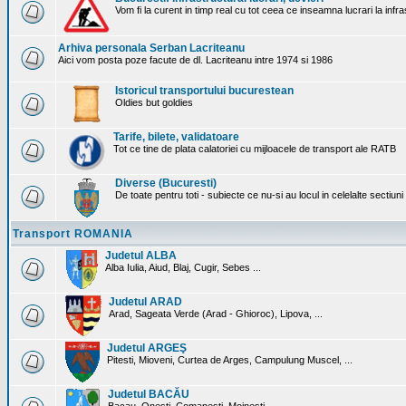
Vom fi la curent in timp real cu tot ceea ce inseamna lucrari la infr
Arhiva personala Serban Lacriteanu
Aici vom posta poze facute de dl. Lacriteanu intre 1974 si 1986
Istoricul transportului bucurestean
Oldies but goldies
Tarife, bilete, validatoare
Tot ce tine de plata calatoriei cu mijloacele de transport ale RATB
Diverse (Bucuresti)
De toate pentru toti - subiecte ce nu-si au locul in celelalte sectiun
Transport ROMANIA
Judetul ALBA
Alba Iulia, Aiud, Blaj, Cugir, Sebes ...
Judetul ARAD
Arad, Sageata Verde (Arad - Ghioroc), Lipova, ...
Judetul ARGEŞ
Pitesti, Mioveni, Curtea de Arges, Campulung Muscel, ...
Judetul BACĂU