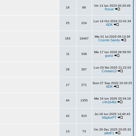
Vin 13 Ian 2023 00:20:49
18
88
Rocar
Lun 14 Oct 2024 22:41:34
25
224
ADK
Mie 01 Iul 2026 09:13:39
183
18467
Cosmin Sandu
Mie 17 Iun 2026 08:58:55
11
538
guest
Lun 03 Noi 2025 21:22:03
29
367
Cristian13
Dum 27 Sep 2020 16:33:25
17
271
ADK
Mie 24 Iun 2026 20:34:19
44
1355
c4n1b4lul
Joi 19 Iun 2025 14:40:43
42
910
MapforPT
Vin 26 Dec 2025 20:05:33
13
73
pilotF1