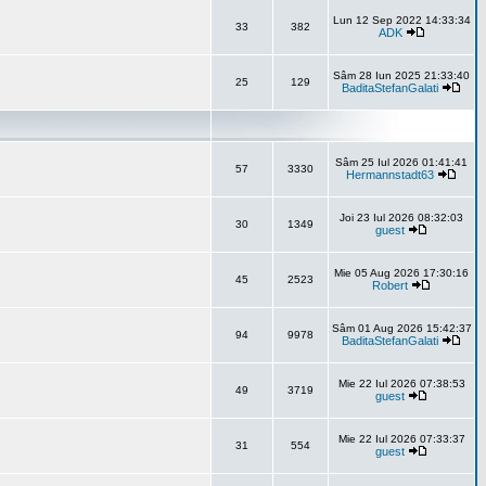
Lun 12 Sep 2022 14:33:34
33
382
ADK
Sâm 28 Iun 2025 21:33:40
25
129
BaditaStefanGalati
Sâm 25 Iul 2026 01:41:41
57
3330
Hermannstadt63
Joi 23 Iul 2026 08:32:03
30
1349
guest
Mie 05 Aug 2026 17:30:16
45
2523
Robert
Sâm 01 Aug 2026 15:42:37
94
9978
BaditaStefanGalati
Mie 22 Iul 2026 07:38:53
49
3719
guest
Mie 22 Iul 2026 07:33:37
31
554
guest