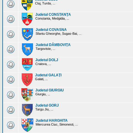
Cluj, Turda, ...
Judetul CONSTANŢA
Constanta, Medgidia, ...
Judetul COVASNA
Sfantu Gheorghe, Sugas-Bai, ...
Judetul DÂMBOVIŢA
Targoviste, ...
Judetul DOLJ
Craiova, ...
Judetul GALAŢI
Galati, ...
Judetul GIURGIU
Giurgiu, ...
Judetul GORJ
Targu Jiu, ...
Judetul HARGHITA
Miercurea Ciuc, Simonesti, ...