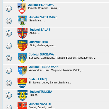
Judetul PRAHOVA
Ploiesti, Campina, Sinaia, ...
Judetul SATU MARE
Satu Mare, ...
Judetul SĂLAJ
Zalau, ...
Judetul SIBIU
Sibiu, Medias, Agnita...
Judetul SUCEAVA
Suceava, Campulung, Radauti, Falticeni, Vatra Dornei, ...
Judetul TELEORMAN
Alexandria, Turnu Magurele, Rosiori, Videle, ...
Judetul TIMIŞ
Timisoara, Lugoj, Sannicolau Mare...
Judetul TULCEA
Tulcea, ...
Judetul VASLUI
Vaslui, Barlad, Husi, ...