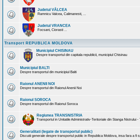
Judetul VÂLCEA
Ramnicu Valcea, Calimanesti, ...
Judetul VRANCEA
Focsani, Ciorasti ...
Transport REPUBLICA MOLDOVA
Municipiul CHISINAU
Despre transportul din capitala republicii, municipiul Chisinau
Municipiul BALTI
Despre transportul din municipiul Balti
Raionul ANENII NOI
Despre transportul din Raionul Anenii Noi
Raionul SOROCA
Despre transportul din Raionul Soroca
Regiunea TRANSNISTRIA
Transportul in Unitatile Administrativ-Teritoriale din Stanga Nistrului -
Generalitati (legate de transportul public)
Discutii generale despre transportul public in Republica Moldova, insa fara a fi s