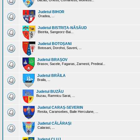
Bacau, Onesti, Comanesti, Moinesti...
Judetul BIHOR
Oradea, ...
Judetul BISTRIŢA-NĂSĂUD
Bistrita, Sangeorz-Bai...
Judetul BOTOŞANI
Botosani, Dorohoi, Saveni, ...
Judetul BRAŞOV
Brasov, Sacele, Fagaras, Zarnesti, Predeal...
Judetul BRĂILA
Braila, ...
Judetul BUZĂU
Buzau, Ramnicu Sarat, ...
Judetul CARAŞ-SEVERIN
Resita, Caransebes, Baile Herculane, ...
Judetul CĂLĂRAŞI
Calarasi, ...
Judetul CLUJ