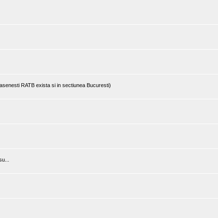
rasenesti RATB exista si in sectiunea Bucuresti)
u...