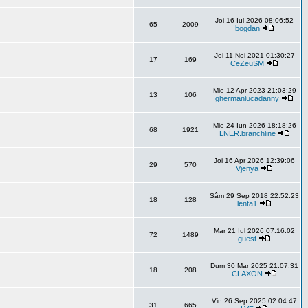
Joi 16 Iul 2026 08:06:52
65
2009
bogdan
Joi 11 Noi 2021 01:30:27
17
169
CeZeuSM
Mie 12 Apr 2023 21:03:29
13
106
ghermanlucadanny
Mie 24 Iun 2026 18:18:26
68
1921
LNER.branchline
Joi 16 Apr 2026 12:39:06
29
570
Vjenya
Sâm 29 Sep 2018 22:52:23
18
128
lenta1
Mar 21 Iul 2026 07:16:02
72
1489
guest
Dum 30 Mar 2025 21:07:31
18
208
CLAXON
Vin 26 Sep 2025 02:04:47
31
665