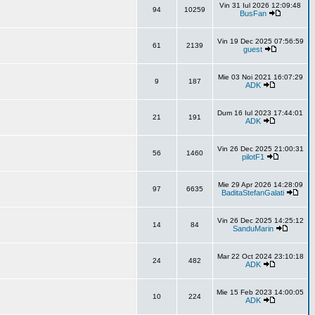
Vin 31 Iul 2026 12:09:48
94
10259
BusFan
Vin 19 Dec 2025 07:56:59
61
2139
guest
Mie 03 Noi 2021 16:07:29
9
187
ADK
Dum 16 Iul 2023 17:44:01
21
191
ADK
Vin 26 Dec 2025 21:00:31
56
1460
pilotF1
Mie 29 Apr 2026 14:28:09
97
6635
BaditaStefanGalati
Vin 26 Dec 2025 14:25:12
14
84
SanduMarin
Mar 22 Oct 2024 23:10:18
24
482
ADK
Mie 15 Feb 2023 14:00:05
10
224
ADK