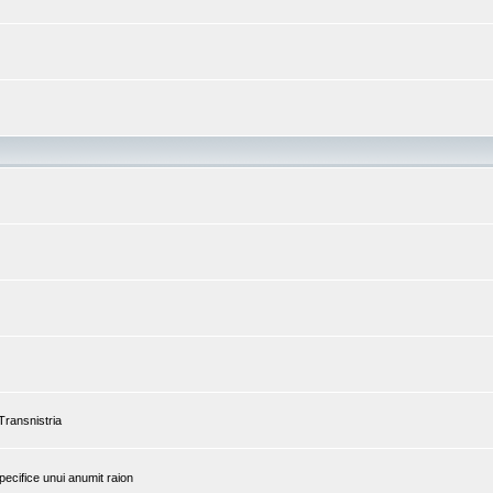
 Transnistria
pecifice unui anumit raion