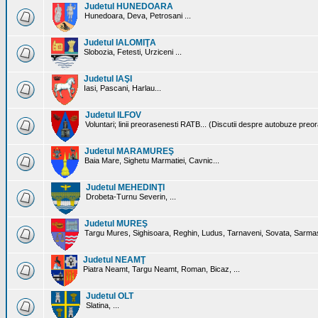
Judetul HUNEDOARA
Hunedoara, Deva, Petrosani ...
Judetul IALOMIŢA
Slobozia, Fetesti, Urziceni ...
Judetul IAŞI
Iasi, Pascani, Harlau...
Judetul ILFOV
Voluntari; linii preorasenesti RATB... (Discutii despre autobuze preo
Judetul MARAMUREŞ
Baia Mare, Sighetu Marmatiei, Cavnic...
Judetul MEHEDINŢI
Drobeta-Turnu Severin, ...
Judetul MUREŞ
Targu Mures, Sighisoara, Reghin, Ludus, Tarnaveni, Sovata, Sarmas
Judetul NEAMŢ
Piatra Neamt, Targu Neamt, Roman, Bicaz, ...
Judetul OLT
Slatina, ...