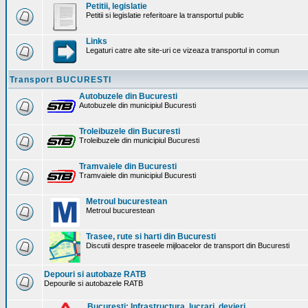
Petitii, legislatie
Petitii si legislatie referitoare la transportul public
Links
Legaturi catre alte site-uri ce vizeaza transportul in comun
Transport BUCURESTI
Autobuzele din Bucuresti
Autobuzele din municipiul Bucuresti
Troleibuzele din Bucuresti
Troleibuzele din municipiul Bucuresti
Tramvaiele din Bucuresti
Tramvaiele din municipiul Bucuresti
Metroul bucurestean
Metroul bucurestean
Trasee, rute si harti din Bucuresti
Discutii despre traseele mijloacelor de transport din Bucuresti
Depouri si autobaze RATB
Depourile si autobazele RATB
Bucuresti: Infrastructura. lucrari, devieri