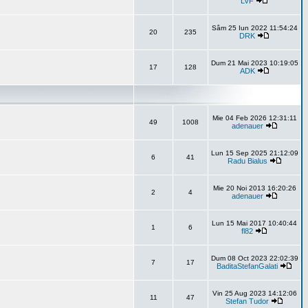
LVF
Sâm 25 Iun 2022 11:54:24
20
235
DRK
Dum 21 Mai 2023 10:19:05
17
128
ADK
Mie 04 Feb 2026 12:31:11
49
1008
adenauer
Lun 15 Sep 2025 21:12:09
6
41
Radu Bialus
Mie 20 Noi 2013 16:20:26
2
4
adenauer
Lun 15 Mai 2017 10:40:44
1
6
fl82
Dum 08 Oct 2023 22:02:39
7
17
BaditaStefanGalati
Vin 25 Aug 2023 14:12:06
11
47
Stefan Tudor