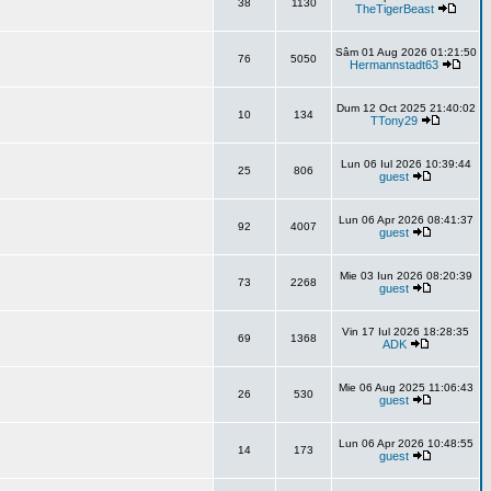
38
1130
TheTigerBeast
Sâm 01 Aug 2026 01:21:50
76
5050
Hermannstadt63
Dum 12 Oct 2025 21:40:02
10
134
TTony29
Lun 06 Iul 2026 10:39:44
25
806
guest
Lun 06 Apr 2026 08:41:37
92
4007
guest
Mie 03 Iun 2026 08:20:39
73
2268
guest
Vin 17 Iul 2026 18:28:35
69
1368
ADK
Mie 06 Aug 2025 11:06:43
26
530
guest
Lun 06 Apr 2026 10:48:55
14
173
guest