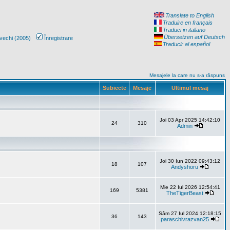
Translate to English
Traduire en français
Traduci in italiano
Übersetzen auf Deutsch
vechi (2005)
Înregistrare
Traducir al español
Mesajele la care nu s-a răspuns
Subiecte
Mesaje
Ultimul mesaj
Joi 03 Apr 2025 14:42:10
24
310
Admin
Joi 30 Iun 2022 09:43:12
18
107
Andyshoru
Mie 22 Iul 2026 12:54:41
169
5381
TheTigerBeast
Sâm 27 Iul 2024 12:18:15
36
143
paraschivrazvan25