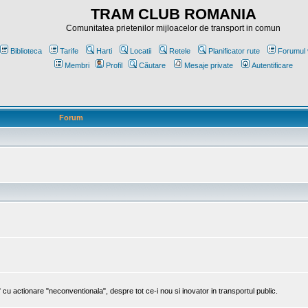
TRAM CLUB ROMANIA
Comunitatea prietenilor mijloacelor de transport in comun
Biblioteca
Tarife
Harti
Locatii
Retele
Planificator rute
Forumul 
Membri
Profil
Căutare
Mesaje private
Autentificare
Forum
cu actionare "neconventionala", despre tot ce-i nou si inovator in transportul public.