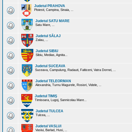
Judetul PRAHOVA
Ploiesti, Campina, Sinaia, ...
Judetul SATU MARE
Satu Mare, ...
Judetul SĂLAJ
Zalau, ...
Judetul SIBIU
Sibiu, Medias, Agnita...
Judetul SUCEAVA
Suceava, Campulung, Radauti, Falticeni, Vatra Dornei, ...
Judetul TELEORMAN
Alexandria, Turnu Magurele, Rosiori, Videle, ...
Judetul TIMIŞ
Timisoara, Lugoj, Sannicolau Mare...
Judetul TULCEA
Tulcea, ...
Judetul VASLUI
Vaslui, Barlad, Husi, ...