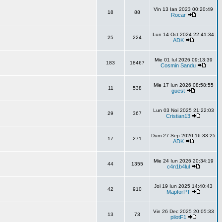
Vin 13 Ian 2023 00:20:49
18
88
Rocar
Lun 14 Oct 2024 22:41:34
25
224
ADK
Mie 01 Iul 2026 09:13:39
183
18467
Cosmin Sandu
Mie 17 Iun 2026 08:58:55
11
538
guest
Lun 03 Noi 2025 21:22:03
29
367
Cristian13
Dum 27 Sep 2020 16:33:25
17
271
ADK
Mie 24 Iun 2026 20:34:19
44
1355
c4n1b4lul
Joi 19 Iun 2025 14:40:43
42
910
MapforPT
Vin 26 Dec 2025 20:05:33
13
73
pilotF1