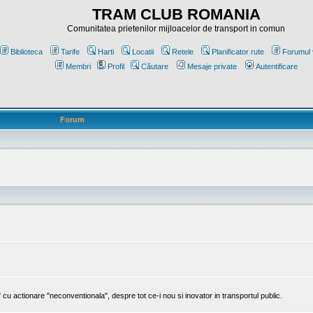
TRAM CLUB ROMANIA
Comunitatea prietenilor mijloacelor de transport in comun
Biblioteca
Tarife
Harti
Locatii
Retele
Planificator rute
Forumul 
Membri
Profil
Căutare
Mesaje private
Autentificare
Forum
cu actionare "neconventionala", despre tot ce-i nou si inovator in transportul public.