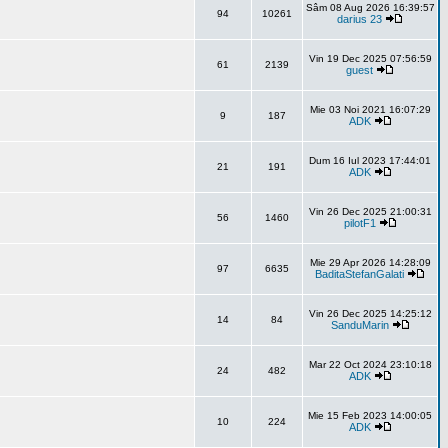
Sâm 08 Aug 2026 16:39:57
94
10261
darius 23
Vin 19 Dec 2025 07:56:59
61
2139
guest
Mie 03 Noi 2021 16:07:29
9
187
ADK
Dum 16 Iul 2023 17:44:01
21
191
ADK
Vin 26 Dec 2025 21:00:31
56
1460
pilotF1
Mie 29 Apr 2026 14:28:09
97
6635
BaditaStefanGalati
Vin 26 Dec 2025 14:25:12
14
84
SanduMarin
Mar 22 Oct 2024 23:10:18
24
482
ADK
Mie 15 Feb 2023 14:00:05
10
224
ADK