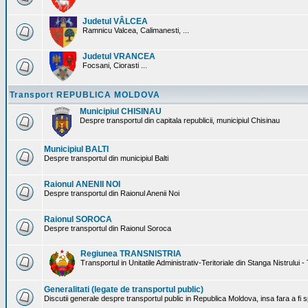
Judetul VÂLCEA
Ramnicu Valcea, Calimanesti, ...
Judetul VRANCEA
Focsani, Ciorasti ...
Transport REPUBLICA MOLDOVA
Municipiul CHISINAU
Despre transportul din capitala republicii, municipiul Chisinau
Municipiul BALTI
Despre transportul din municipiul Balti
Raionul ANENII NOI
Despre transportul din Raionul Anenii Noi
Raionul SOROCA
Despre transportul din Raionul Soroca
Regiunea TRANSNISTRIA
Transportul in Unitatile Administrativ-Teritoriale din Stanga Nistrului -
Generalitati (legate de transportul public)
Discutii generale despre transportul public in Republica Moldova, insa fara a fi s