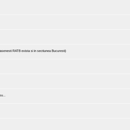
rasenesti RATB exista si in sectiunea Bucuresti)
u...