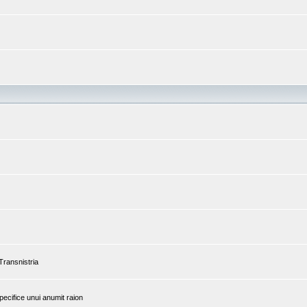
 Transnistria
pecifice unui anumit raion