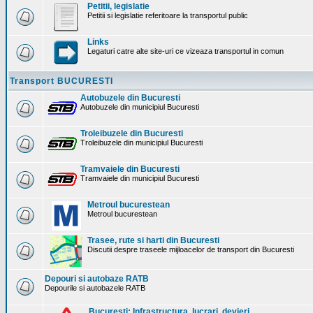
Petitii, legislatie
Petitii si legislatie referitoare la transportul public
Links
Legaturi catre alte site-uri ce vizeaza transportul in comun
Transport BUCURESTI
Autobuzele din Bucuresti
Autobuzele din municipiul Bucuresti
Troleibuzele din Bucuresti
Troleibuzele din municipiul Bucuresti
Tramvaiele din Bucuresti
Tramvaiele din municipiul Bucuresti
Metroul bucurestean
Metroul bucurestean
Trasee, rute si harti din Bucuresti
Discutii despre traseele mijloacelor de transport din Bucuresti
Depouri si autobaze RATB
Depourile si autobazele RATB
Bucuresti: Infrastructura. lucrari, devieri