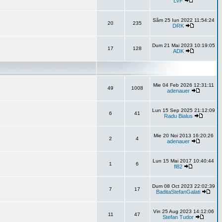
LVF
Sâm 25 Iun 2022 11:54:24
20
235
DRK
Dum 21 Mai 2023 10:19:05
17
128
ADK
Mie 04 Feb 2026 12:31:11
49
1008
adenauer
Lun 15 Sep 2025 21:12:09
6
41
Radu Bialus
Mie 20 Noi 2013 16:20:26
2
4
adenauer
Lun 15 Mai 2017 10:40:44
1
6
fl82
Dum 08 Oct 2023 22:02:39
7
17
BaditaStefanGalati
Vin 25 Aug 2023 14:12:06
11
47
Stefan Tudor