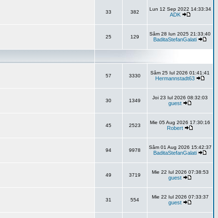
Lun 12 Sep 2022 14:33:34
33
382
ADK
Sâm 28 Iun 2025 21:33:40
25
129
BaditaStefanGalati
Sâm 25 Iul 2026 01:41:41
57
3330
Hermannstadt63
Joi 23 Iul 2026 08:32:03
30
1349
guest
Mie 05 Aug 2026 17:30:16
45
2523
Robert
Sâm 01 Aug 2026 15:42:37
94
9978
BaditaStefanGalati
Mie 22 Iul 2026 07:38:53
49
3719
guest
Mie 22 Iul 2026 07:33:37
31
554
guest