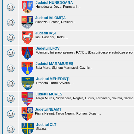
Judetul HUNEDOARA
Hunedoara, Deva, Petrosani ...
Judetul IALOMIŢA
Slobozia, Fetesti, Urziceni ...
Judetul IAŞI
Iasi, Pascani, Harlau...
Judetul ILFOV
Voluntari; linii preorasenesti RATB... (Discutii despre autobuze preo
Judetul MARAMUREŞ
Baia Mare, Sighetu Marmatiei, Cavnic...
Judetul MEHEDINŢI
Drobeta-Turnu Severin, ...
Judetul MUREŞ
Targu Mures, Sighisoara, Reghin, Ludus, Tarnaveni, Sovata, Sarmas
Judetul NEAMŢ
Piatra Neamt, Targu Neamt, Roman, Bicaz, ...
Judetul OLT
Slatina, ...