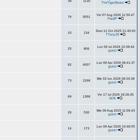
38
1130
TheTigerBeast
Vin 07 Aug 2026 11:50:47
76
5051
PaulIP
Dum 12 Oct 2025 21:40:02
10
134
TTony29
Lun 06 Iul 2026 10:39:44
25
806
guest
Lun 06 Apr 2026 08:41:37
92
4007
guest
Mie 03 Iun 2026 08:20:39
73
2268
guest
Vin 17 Iul 2026 18:28:35
69
1368
ADK
Mie 06 Aug 2025 11:06:43
26
530
guest
Lun 06 Apr 2026 10:48:55
14
173
guest