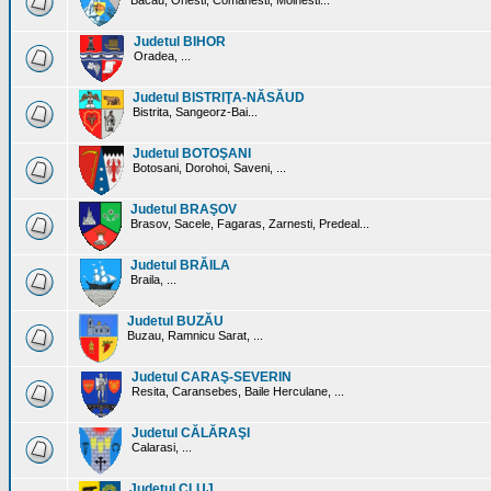
Bacau, Onesti, Comanesti, Moinesti...
Judetul BIHOR
Oradea, ...
Judetul BISTRIŢA-NĂSĂUD
Bistrita, Sangeorz-Bai...
Judetul BOTOŞANI
Botosani, Dorohoi, Saveni, ...
Judetul BRAŞOV
Brasov, Sacele, Fagaras, Zarnesti, Predeal...
Judetul BRĂILA
Braila, ...
Judetul BUZĂU
Buzau, Ramnicu Sarat, ...
Judetul CARAŞ-SEVERIN
Resita, Caransebes, Baile Herculane, ...
Judetul CĂLĂRAŞI
Calarasi, ...
Judetul CLUJ