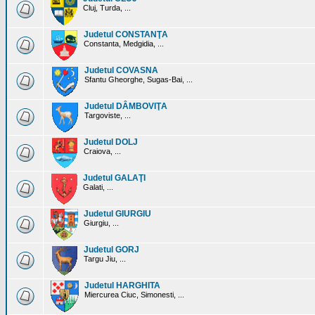
Cluj, Turda, ...
Judetul CONSTANŢA
Constanta, Medgidia, ...
Judetul COVASNA
Sfantu Gheorghe, Sugas-Bai, ...
Judetul DÂMBOVIŢA
Targoviste, ...
Judetul DOLJ
Craiova, ...
Judetul GALAŢI
Galati, ...
Judetul GIURGIU
Giurgiu, ...
Judetul GORJ
Targu Jiu, ...
Judetul HARGHITA
Miercurea Ciuc, Simonesti, ...