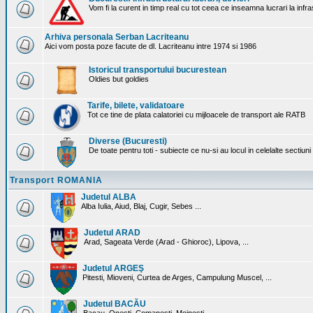
Vom fi la curent in timp real cu tot ceea ce inseamna lucrari la infr
Arhiva personala Serban Lacriteanu
Aici vom posta poze facute de dl. Lacriteanu intre 1974 si 1986
Istoricul transportului bucurestean
Oldies but goldies
Tarife, bilete, validatoare
Tot ce tine de plata calatoriei cu mijloacele de transport ale RATB
Diverse (Bucuresti)
De toate pentru toti - subiecte ce nu-si au locul in celelalte sectiun
Transport ROMANIA
Judetul ALBA
Alba Iulia, Aiud, Blaj, Cugir, Sebes ...
Judetul ARAD
Arad, Sageata Verde (Arad - Ghioroc), Lipova, ...
Judetul ARGEŞ
Pitesti, Mioveni, Curtea de Arges, Campulung Muscel, ...
Judetul BACĂU