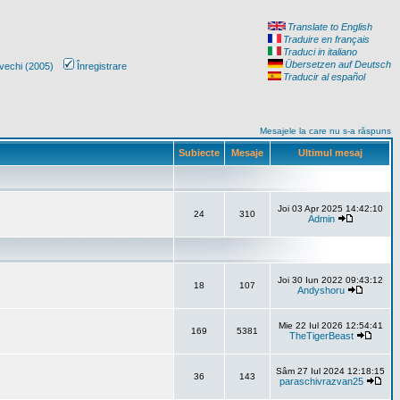
Translate to English
Traduire en français
Traduci in italiano
Übersetzen auf Deutsch
vechi (2005)
Înregistrare
Traducir al español
Mesajele la care nu s-a răspuns
Subiecte
Mesaje
Ultimul mesaj
Joi 03 Apr 2025 14:42:10
24
310
Admin
Joi 30 Iun 2022 09:43:12
18
107
Andyshoru
Mie 22 Iul 2026 12:54:41
169
5381
TheTigerBeast
Sâm 27 Iul 2024 12:18:15
36
143
paraschivrazvan25