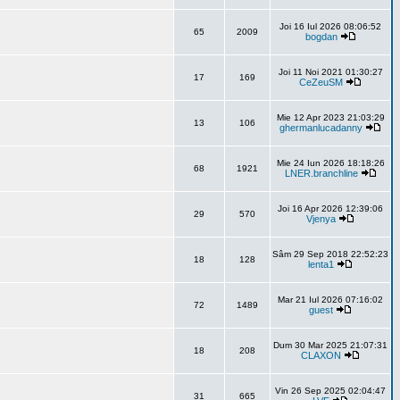
Joi 16 Iul 2026 08:06:52
65
2009
bogdan
Joi 11 Noi 2021 01:30:27
17
169
CeZeuSM
Mie 12 Apr 2023 21:03:29
13
106
ghermanlucadanny
Mie 24 Iun 2026 18:18:26
68
1921
LNER.branchline
Joi 16 Apr 2026 12:39:06
29
570
Vjenya
Sâm 29 Sep 2018 22:52:23
18
128
lenta1
Mar 21 Iul 2026 07:16:02
72
1489
guest
Dum 30 Mar 2025 21:07:31
18
208
CLAXON
Vin 26 Sep 2025 02:04:47
31
665