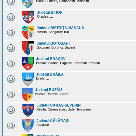
Bacau, Onesti, Comanesti, Moinesti...
Judetul BIHOR
Oradea, ...
Judetul BISTRIŢA-NĂSĂUD
Bistrita, Sangeorz-Bai...
Judetul BOTOŞANI
Botosani, Dorohoi, Saveni, ...
Judetul BRAŞOV
Brasov, Sacele, Fagaras, Zarnesti, Predeal...
Judetul BRĂILA
Braila, ...
Judetul BUZĂU
Buzau, Ramnicu Sarat, ...
Judetul CARAŞ-SEVERIN
Resita, Caransebes, Baile Herculane, ...
Judetul CĂLĂRAŞI
Calarasi, ...