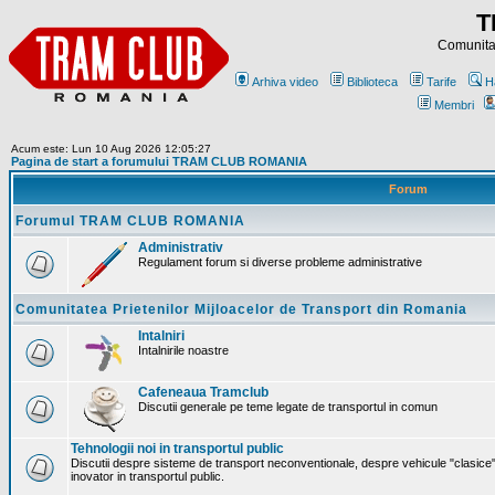
T
Comunitat
Arhiva video
Biblioteca
Tarife
H
Membri
Acum este: Lun 10 Aug 2026 12:05:27
Pagina de start a forumului TRAM CLUB ROMANIA
Forum
Forumul TRAM CLUB ROMANIA
Administrativ
Regulament forum si diverse probleme administrative
Comunitatea Prietenilor Mijloacelor de Transport din Romania
Intalniri
Intalnirile noastre
Cafeneaua Tramclub
Discutii generale pe teme legate de transportul in comun
Tehnologii noi in transportul public
Discutii despre sisteme de transport neconventionale, despre vehicule "clasice"
inovator in transportul public.