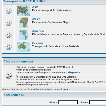
Transport in RESTUL LUMII
Asia
Despre transportul in tarile asiatice
Africa
Despre tarile Continentului Negru
America
Discutii despre transportul America de Nord, Centrala si de Sud
Oceania
Transportul in Australia si Noua Zeelanda
Cine este conectat
Utilizatorii noştri au scris un număr de
129713
articole
Avem
3489
utilizatori înregistraţi
Magauaca
Cel mai nou utilizator înregistrat confirmat este:
În total aici sunt
0
utilizatori conectaţi plus 701 vizitatori.
In ultimele 24 de ore au fost
21
utilizatori inregistrati diferiti.
Cei mai mulţi utilizatori înregistraţi conectaţi au fost
21
la data de Mar 10 Apr 2012
Utilizatori înregistraţi: Nici unul
Aceste date se bazează pe utilizatorii activi de peste 5 minute
Autentificare
Utilizator:
Parola: