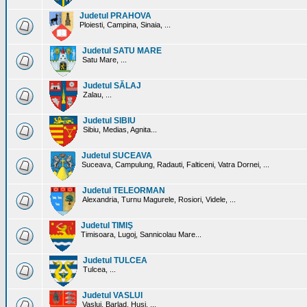
Judetul PRAHOVA
Ploiesti, Campina, Sinaia, ...
Judetul SATU MARE
Satu Mare, ...
Judetul SĂLAJ
Zalau, ...
Judetul SIBIU
Sibiu, Medias, Agnita...
Judetul SUCEAVA
Suceava, Campulung, Radauti, Falticeni, Vatra Dornei, ...
Judetul TELEORMAN
Alexandria, Turnu Magurele, Rosiori, Videle, ...
Judetul TIMIŞ
Timisoara, Lugoj, Sannicolau Mare...
Judetul TULCEA
Tulcea, ...
Judetul VASLUI
Vaslui, Barlad, Husi, ...