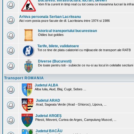
Bucuresti: Infrastructura. lucrari, devieri
Vom fi la curent in timp real cu tot ceea ce inseamna lucrari la infr
Arhiva personala Serban Lacriteanu
Aici vom posta poze facute de dl. Lacriteanu intre 1974 si 1986
Istoricul transportului bucurestean
Oldies but goldies
Tarife, bilete, validatoare
Tot ce tine de plata calatoriei cu mijloacele de transport ale RATB
Diverse (Bucuresti)
De toate pentru toti - subiecte ce nu-si au locul in celelalte sectiun
Transport ROMANIA
Judetul ALBA
Alba Iulia, Aiud, Blaj, Cugir, Sebes ...
Judetul ARAD
Arad, Sageata Verde (Arad - Ghioroc), Lipova, ...
Judetul ARGEŞ
Pitesti, Mioveni, Curtea de Arges, Campulung Muscel, ...
Judetul BACĂU