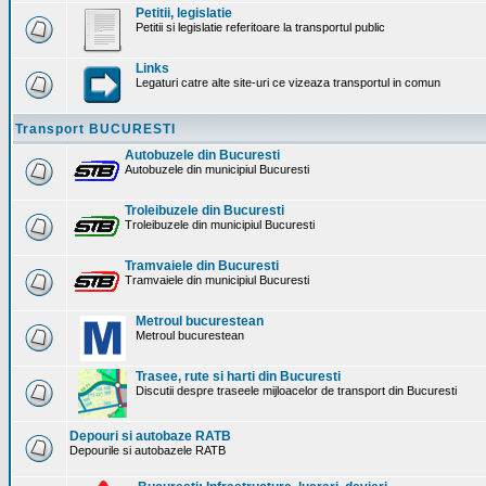
Petitii, legislatie
Petitii si legislatie referitoare la transportul public
Links
Legaturi catre alte site-uri ce vizeaza transportul in comun
Transport BUCURESTI
Autobuzele din Bucuresti
Autobuzele din municipiul Bucuresti
Troleibuzele din Bucuresti
Troleibuzele din municipiul Bucuresti
Tramvaiele din Bucuresti
Tramvaiele din municipiul Bucuresti
Metroul bucurestean
Metroul bucurestean
Trasee, rute si harti din Bucuresti
Discutii despre traseele mijloacelor de transport din Bucuresti
Depouri si autobaze RATB
Depourile si autobazele RATB