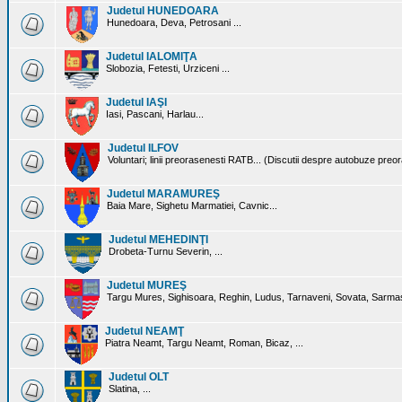
Judetul HUNEDOARA
Hunedoara, Deva, Petrosani ...
Judetul IALOMIŢA
Slobozia, Fetesti, Urziceni ...
Judetul IAŞI
Iasi, Pascani, Harlau...
Judetul ILFOV
Voluntari; linii preorasenesti RATB... (Discutii despre autobuze preo
Judetul MARAMUREŞ
Baia Mare, Sighetu Marmatiei, Cavnic...
Judetul MEHEDINŢI
Drobeta-Turnu Severin, ...
Judetul MUREŞ
Targu Mures, Sighisoara, Reghin, Ludus, Tarnaveni, Sovata, Sarmas
Judetul NEAMŢ
Piatra Neamt, Targu Neamt, Roman, Bicaz, ...
Judetul OLT
Slatina, ...