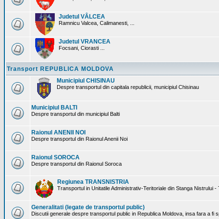
Judetul VÂLCEA
Ramnicu Valcea, Calimanesti, ...
Judetul VRANCEA
Focsani, Ciorasti ...
Transport REPUBLICA MOLDOVA
Municipiul CHISINAU
Despre transportul din capitala republicii, municipiul Chisinau
Municipiul BALTI
Despre transportul din municipiul Balti
Raionul ANENII NOI
Despre transportul din Raionul Anenii Noi
Raionul SOROCA
Despre transportul din Raionul Soroca
Regiunea TRANSNISTRIA
Transportul in Unitatile Administrativ-Teritoriale din Stanga Nistrului -
Generalitati (legate de transportul public)
Discutii generale despre transportul public in Republica Moldova, insa fara a fi s