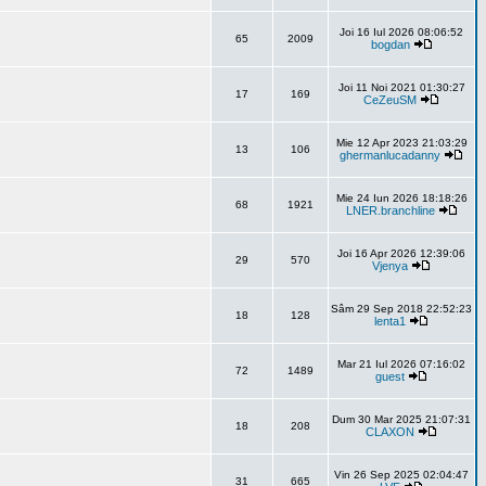
Joi 16 Iul 2026 08:06:52
65
2009
bogdan
Joi 11 Noi 2021 01:30:27
17
169
CeZeuSM
Mie 12 Apr 2023 21:03:29
13
106
ghermanlucadanny
Mie 24 Iun 2026 18:18:26
68
1921
LNER.branchline
Joi 16 Apr 2026 12:39:06
29
570
Vjenya
Sâm 29 Sep 2018 22:52:23
18
128
lenta1
Mar 21 Iul 2026 07:16:02
72
1489
guest
Dum 30 Mar 2025 21:07:31
18
208
CLAXON
Vin 26 Sep 2025 02:04:47
31
665