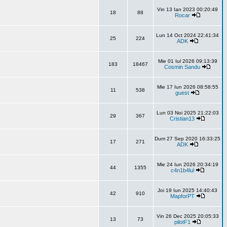
Vin 13 Ian 2023 00:20:49
18
88
Rocar
Lun 14 Oct 2024 22:41:34
25
224
ADK
Mie 01 Iul 2026 09:13:39
183
18467
Cosmin Sandu
Mie 17 Iun 2026 08:58:55
11
538
guest
Lun 03 Noi 2025 21:22:03
29
367
Cristian13
Dum 27 Sep 2020 16:33:25
17
271
ADK
Mie 24 Iun 2026 20:34:19
44
1355
c4n1b4lul
Joi 19 Iun 2025 14:40:43
42
910
MapforPT
Vin 26 Dec 2025 20:05:33
13
73
pilotF1