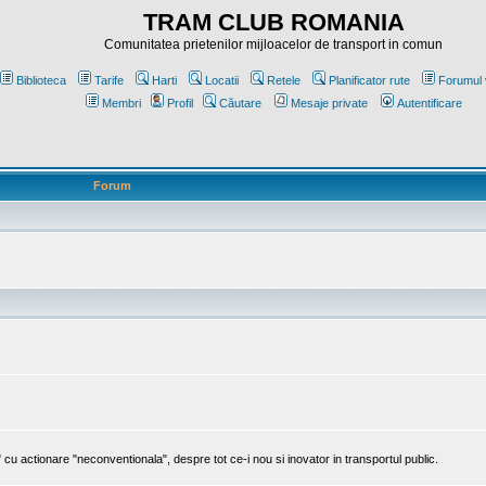
TRAM CLUB ROMANIA
Comunitatea prietenilor mijloacelor de transport in comun
Biblioteca
Tarife
Harti
Locatii
Retele
Planificator rute
Forumul 
Membri
Profil
Căutare
Mesaje private
Autentificare
Forum
cu actionare "neconventionala", despre tot ce-i nou si inovator in transportul public.