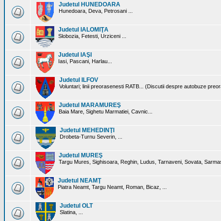
Judetul HUNEDOARA
Hunedoara, Deva, Petrosani ...
Judetul IALOMIŢA
Slobozia, Fetesti, Urziceni ...
Judetul IAŞI
Iasi, Pascani, Harlau...
Judetul ILFOV
Voluntari; linii preorasenesti RATB... (Discutii despre autobuze preo
Judetul MARAMUREŞ
Baia Mare, Sighetu Marmatiei, Cavnic...
Judetul MEHEDINŢI
Drobeta-Turnu Severin, ...
Judetul MUREŞ
Targu Mures, Sighisoara, Reghin, Ludus, Tarnaveni, Sovata, Sarmas
Judetul NEAMŢ
Piatra Neamt, Targu Neamt, Roman, Bicaz, ...
Judetul OLT
Slatina, ...