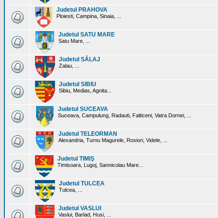
Judetul PRAHOVA
Ploiesti, Campina, Sinaia, ...
Judetul SATU MARE
Satu Mare, ...
Judetul SĂLAJ
Zalau, ...
Judetul SIBIU
Sibiu, Medias, Agnita...
Judetul SUCEAVA
Suceava, Campulung, Radauti, Falticeni, Vatra Dornei, ...
Judetul TELEORMAN
Alexandria, Turnu Magurele, Rosiori, Videle, ...
Judetul TIMIŞ
Timisoara, Lugoj, Sannicolau Mare...
Judetul TULCEA
Tulcea, ...
Judetul VASLUI
Vaslui, Barlad, Husi, ...