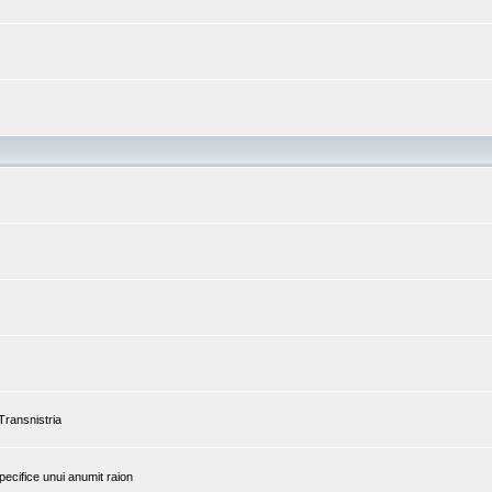
 Transnistria
pecifice unui anumit raion