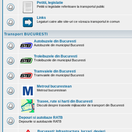
Petitii, legislatie
Petitii si legislatie referitoare la transportul public
Links
Legaturi catre alte site-uri ce vizeaza transportul in comun
Transport BUCURESTI
Autobuzele din Bucuresti
Autobuzele din municipiul Bucuresti
Troleibuzele din Bucuresti
Troleibuzele din municipiul Bucuresti
Tramvaiele din Bucuresti
Tramvaiele din municipiul Bucuresti
Metroul bucurestean
Metroul bucurestean
Trasee, rute si harti din Bucuresti
Discutii despre traseele mijloacelor de transport din Bucuresti
Depouri si autobaze RATB
Depourile si autobazele RATB
Bucuresti: Infrastructura. lucrari, devieri