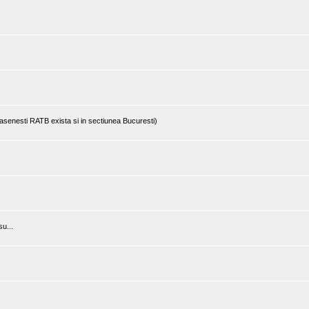
rasenesti RATB exista si in sectiunea Bucuresti)
u...