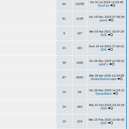
Vin 31 Iul 2026 12:09:48
94
10259
BusFan
Vin 19 Dec 2025 07:56:59
61
2139
guest
Mie 03 Noi 2021 16:07:29
9
187
ADK
Dum 16 Iul 2023 17:44:01
21
191
ADK
Vin 26 Dec 2025 21:00:31
56
1460
pilotF1
Mie 29 Apr 2026 14:28:09
97
6635
BaditaStefanGalati
Vin 26 Dec 2025 14:25:12
14
84
SanduMarin
Mar 22 Oct 2024 23:10:18
24
482
ADK
Mie 15 Feb 2023 14:00:05
10
224
ADK