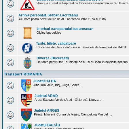
Vom fi la curent in timp real cu tot ceea ce inseamna lucrari la infr
Arhiva personala Serban Lacriteanu
Aici vom posta poze facute de dl. Lacriteanu intre 1974 si 1986
Istoricul transportului bucurestean
Oldies but goldies
Tarife, bilete, validatoare
Tot ce tine de plata calatoriei cu mijloacele de transport ale RATB
Diverse (Bucuresti)
De toate pentru toti - subiecte ce nu-si au locul in celelalte sectiun
Transport ROMANIA
Judetul ALBA
Alba Iulia, Aiud, Blaj, Cugir, Sebes ...
Judetul ARAD
Arad, Sageata Verde (Arad - Ghioroc), Lipova, ...
Judetul ARGEŞ
Pitesti, Mioveni, Curtea de Arges, Campulung Muscel, ...
Judetul BACĂU