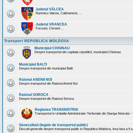
Judetul VÂLCEA
Ramnicu Valcea, Calimanesti, ...
Judetul VRANCEA
Focsani, Ciorasti ...
Transport REPUBLICA MOLDOVA
Municipiul CHISINAU
Despre transportul din capitala republicii, municipiul Chisinau
Municipiul BALTI
Despre transportul din municipiul Balti
Raionul ANENII NOI
Despre transportul din Raionul Anenii Noi
Raionul SOROCA
Despre transportul din Raionul Soroca
Regiunea TRANSNISTRIA
Transportul in Unitatile Administrativ-Teritoriale din Stanga Nistrului -
Generalitati (legate de transportul public)
Discutii generale despre transportul public in Republica Moldova, insa fara a fi s