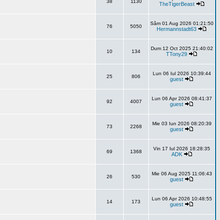
38
1130
TheTigerBeast
Sâm 01 Aug 2026 01:21:50
76
5050
Hermannstadt63
Dum 12 Oct 2025 21:40:02
10
134
TTony29
Lun 06 Iul 2026 10:39:44
25
806
guest
Lun 06 Apr 2026 08:41:37
92
4007
guest
Mie 03 Iun 2026 08:20:39
73
2268
guest
Vin 17 Iul 2026 18:28:35
69
1368
ADK
Mie 06 Aug 2025 11:06:43
26
530
guest
Lun 06 Apr 2026 10:48:55
14
173
guest