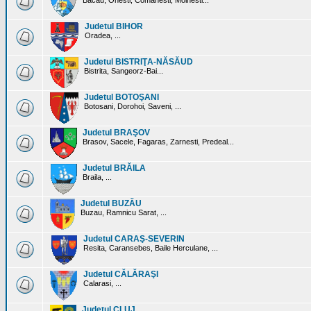
Bacau, Onesti, Comanesti, Moinesti...
Judetul BIHOR
Oradea, ...
Judetul BISTRIŢA-NĂSĂUD
Bistrita, Sangeorz-Bai...
Judetul BOTOŞANI
Botosani, Dorohoi, Saveni, ...
Judetul BRAŞOV
Brasov, Sacele, Fagaras, Zarnesti, Predeal...
Judetul BRĂILA
Braila, ...
Judetul BUZĂU
Buzau, Ramnicu Sarat, ...
Judetul CARAŞ-SEVERIN
Resita, Caransebes, Baile Herculane, ...
Judetul CĂLĂRAŞI
Calarasi, ...
Judetul CLUJ