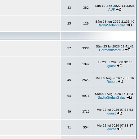
Lun 12 Sep 2022 14:33:34
33
382
ADK
Sâm 28 Iun 2025 21:33:40
25
129
BaditaStefanGalati
Sâm 25 Iul 2026 01:41:41
57
3330
Hermannstadt63
Joi 23 Iul 2026 08:32:03
30
1349
guest
Mie 05 Aug 2026 17:30:16
45
2523
Robert
Sâm 01 Aug 2026 15:42:37
94
9978
BaditaStefanGalati
Mie 22 Iul 2026 07:38:53
49
3719
guest
Mie 22 Iul 2026 07:33:37
31
554
guest