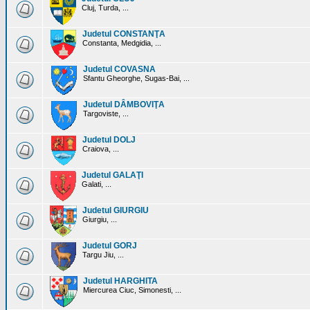
Cluj, Turda, ...
Judetul CONSTANŢA
Constanta, Medgidia, ...
Judetul COVASNA
Sfantu Gheorghe, Sugas-Bai, ...
Judetul DÂMBOVIŢA
Targoviste, ...
Judetul DOLJ
Craiova, ...
Judetul GALAŢI
Galati, ...
Judetul GIURGIU
Giurgiu, ...
Judetul GORJ
Targu Jiu, ...
Judetul HARGHITA
Miercurea Ciuc, Simonesti, ...