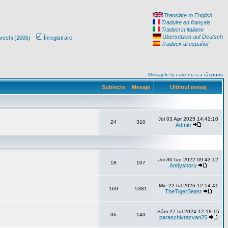
Translate to English
Traduire en français
Traduci in italiano
Übersetzen auf Deutsch
vechi (2005)
Înregistrare
Traducir al español
Mesajele la care nu s-a răspuns
Subiecte
Mesaje
Ultimul mesaj
Joi 03 Apr 2025 14:42:10
24
310
Admin
Joi 30 Iun 2022 09:43:12
18
107
Andyshoru
Mie 22 Iul 2026 12:54:41
169
5381
TheTigerBeast
Sâm 27 Iul 2024 12:18:15
36
143
paraschivrazvan25