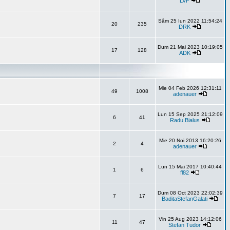
LVF
Sâm 25 Iun 2022 11:54:24
20
235
DRK
Dum 21 Mai 2023 10:19:05
17
128
ADK
Mie 04 Feb 2026 12:31:11
49
1008
adenauer
Lun 15 Sep 2025 21:12:09
6
41
Radu Bialus
Mie 20 Noi 2013 16:20:26
2
4
adenauer
Lun 15 Mai 2017 10:40:44
1
6
fl82
Dum 08 Oct 2023 22:02:39
7
17
BaditaStefanGalati
Vin 25 Aug 2023 14:12:06
11
47
Stefan Tudor