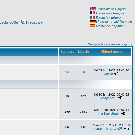
Translate to English
Traduire en français
Traduci in italiano
Übersetzen auf Deutsch
vechi (2005)
Înregistrare
Traducir al español
Mesajele la care nu s-a răspuns
Subiecte
Mesaje
Ultimul mesaj
Joi 03 Apr 2025 14:42:10
24
310
Admin
Joi 30 Iun 2022 09:43:12
18
107
Andyshoru
Mie 22 Iul 2026 12:54:41
169
5381
TheTigerBeast
Sâm 27 Iul 2024 12:18:15
36
143
paraschivrazvan25