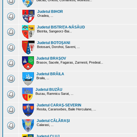
Bacau, Onesti, Comanesti, Moinesti...
Judetul BIHOR
Oradea, ...
Judetul BISTRIŢA-NĂSĂUD
Bistrita, Sangeorz-Bai...
Judetul BOTOŞANI
Botosani, Dorohoi, Saveni, ...
Judetul BRAŞOV
Brasov, Sacele, Fagaras, Zarnesti, Predeal...
Judetul BRĂILA
Braila, ...
Judetul BUZĂU
Buzau, Ramnicu Sarat, ...
Judetul CARAŞ-SEVERIN
Resita, Caransebes, Baile Herculane, ...
Judetul CĂLĂRAŞI
Calarasi, ...
Judetul CLUJ