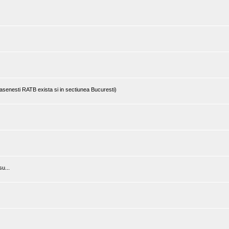
rasenesti RATB exista si in sectiunea Bucuresti)
u...