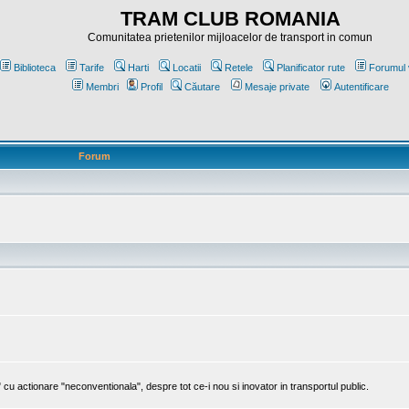
TRAM CLUB ROMANIA
Comunitatea prietenilor mijloacelor de transport in comun
Biblioteca
Tarife
Harti
Locatii
Retele
Planificator rute
Forumul 
Membri
Profil
Căutare
Mesaje private
Autentificare
Forum
cu actionare "neconventionala", despre tot ce-i nou si inovator in transportul public.