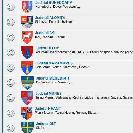
Judetul HUNEDOARA
Hunedoara, Deva, Petrosani ...
Judetul IALOMIŢA
Slobozia, Fetesti, Urziceni ...
Judetul IAŞI
Iasi, Pascani, Harlau...
Judetul ILFOV
Voluntari; linii preorasenesti RATB... (Discutii despre autobuze preo
Judetul MARAMUREŞ
Baia Mare, Sighetu Marmatiei, Cavnic...
Judetul MEHEDINŢI
Drobeta-Turnu Severin, ...
Judetul MUREŞ
Targu Mures, Sighisoara, Reghin, Ludus, Tarnaveni, Sovata, Sarmas
Judetul NEAMŢ
Piatra Neamt, Targu Neamt, Roman, Bicaz, ...
Judetul OLT
Slatina, ...