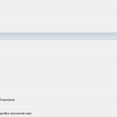
 Transnistria
pecifice unui anumit raion