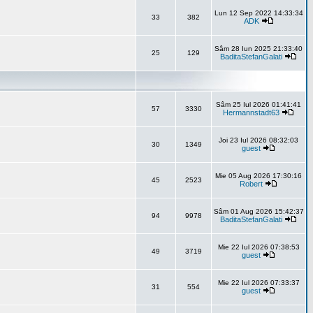
Lun 12 Sep 2022 14:33:34
33
382
ADK
Sâm 28 Iun 2025 21:33:40
25
129
BaditaStefanGalati
Sâm 25 Iul 2026 01:41:41
57
3330
Hermannstadt63
Joi 23 Iul 2026 08:32:03
30
1349
guest
Mie 05 Aug 2026 17:30:16
45
2523
Robert
Sâm 01 Aug 2026 15:42:37
94
9978
BaditaStefanGalati
Mie 22 Iul 2026 07:38:53
49
3719
guest
Mie 22 Iul 2026 07:33:37
31
554
guest