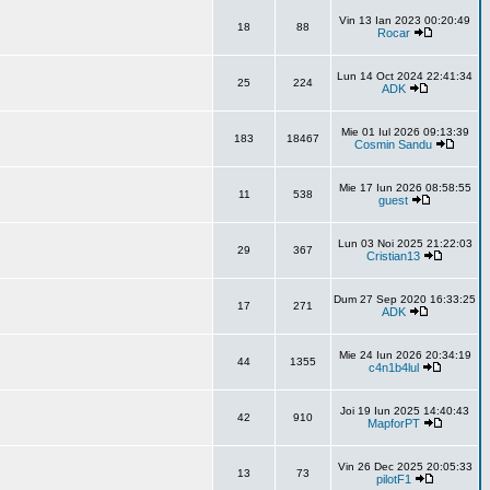
Vin 13 Ian 2023 00:20:49
18
88
Rocar
Lun 14 Oct 2024 22:41:34
25
224
ADK
Mie 01 Iul 2026 09:13:39
183
18467
Cosmin Sandu
Mie 17 Iun 2026 08:58:55
11
538
guest
Lun 03 Noi 2025 21:22:03
29
367
Cristian13
Dum 27 Sep 2020 16:33:25
17
271
ADK
Mie 24 Iun 2026 20:34:19
44
1355
c4n1b4lul
Joi 19 Iun 2025 14:40:43
42
910
MapforPT
Vin 26 Dec 2025 20:05:33
13
73
pilotF1