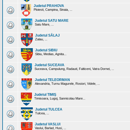
Judetul PRAHOVA
Ploiesti, Campina, Sinaia, ...
Judetul SATU MARE
Satu Mare, ...
Judetul SĂLAJ
Zalau, ...
Judetul SIBIU
Sibiu, Medias, Agnita...
Judetul SUCEAVA
Suceava, Campulung, Radauti, Falticeni, Vatra Dornei, ...
Judetul TELEORMAN
Alexandria, Turnu Magurele, Rosiori, Videle, ...
Judetul TIMIŞ
Timisoara, Lugoj, Sannicolau Mare...
Judetul TULCEA
Tulcea, ...
Judetul VASLUI
Vaslui, Barlad, Husi, ...