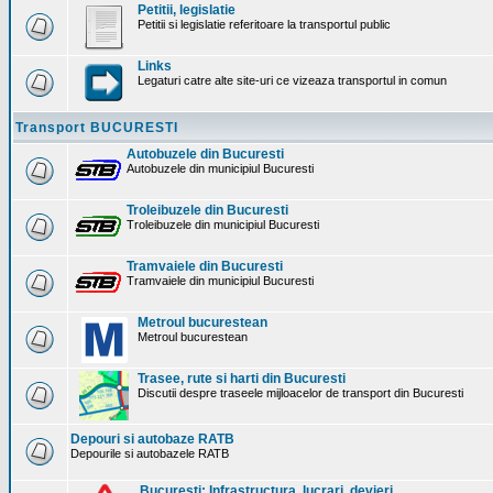
Petitii, legislatie
Petitii si legislatie referitoare la transportul public
Links
Legaturi catre alte site-uri ce vizeaza transportul in comun
Transport BUCURESTI
Autobuzele din Bucuresti
Autobuzele din municipiul Bucuresti
Troleibuzele din Bucuresti
Troleibuzele din municipiul Bucuresti
Tramvaiele din Bucuresti
Tramvaiele din municipiul Bucuresti
Metroul bucurestean
Metroul bucurestean
Trasee, rute si harti din Bucuresti
Discutii despre traseele mijloacelor de transport din Bucuresti
Depouri si autobaze RATB
Depourile si autobazele RATB
Bucuresti: Infrastructura. lucrari, devieri