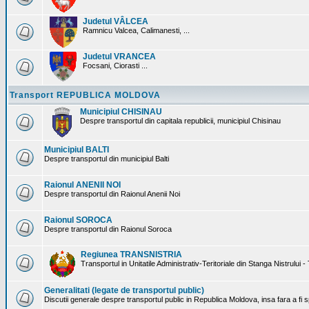
Judetul VÂLCEA
Ramnicu Valcea, Calimanesti, ...
Judetul VRANCEA
Focsani, Ciorasti ...
Transport REPUBLICA MOLDOVA
Municipiul CHISINAU
Despre transportul din capitala republicii, municipiul Chisinau
Municipiul BALTI
Despre transportul din municipiul Balti
Raionul ANENII NOI
Despre transportul din Raionul Anenii Noi
Raionul SOROCA
Despre transportul din Raionul Soroca
Regiunea TRANSNISTRIA
Transportul in Unitatile Administrativ-Teritoriale din Stanga Nistrului -
Generalitati (legate de transportul public)
Discutii generale despre transportul public in Republica Moldova, insa fara a fi s