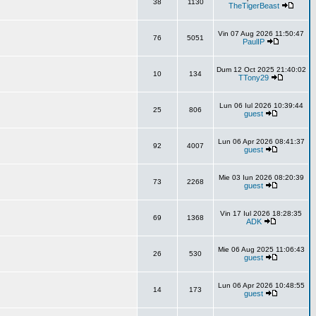
38
1130
TheTigerBeast
Vin 07 Aug 2026 11:50:47
76
5051
PaulIP
Dum 12 Oct 2025 21:40:02
10
134
TTony29
Lun 06 Iul 2026 10:39:44
25
806
guest
Lun 06 Apr 2026 08:41:37
92
4007
guest
Mie 03 Iun 2026 08:20:39
73
2268
guest
Vin 17 Iul 2026 18:28:35
69
1368
ADK
Mie 06 Aug 2025 11:06:43
26
530
guest
Lun 06 Apr 2026 10:48:55
14
173
guest