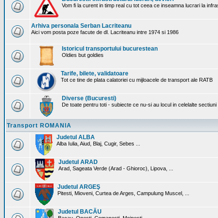
Vom fi la curent in timp real cu tot ceea ce inseamna lucrari la infr
Arhiva personala Serban Lacriteanu
Aici vom posta poze facute de dl. Lacriteanu intre 1974 si 1986
Istoricul transportului bucurestean
Oldies but goldies
Tarife, bilete, validatoare
Tot ce tine de plata calatoriei cu mijloacele de transport ale RATB
Diverse (Bucuresti)
De toate pentru toti - subiecte ce nu-si au locul in celelalte sectiun
Transport ROMANIA
Judetul ALBA
Alba Iulia, Aiud, Blaj, Cugir, Sebes ...
Judetul ARAD
Arad, Sageata Verde (Arad - Ghioroc), Lipova, ...
Judetul ARGEŞ
Pitesti, Mioveni, Curtea de Arges, Campulung Muscel, ...
Judetul BACĂU