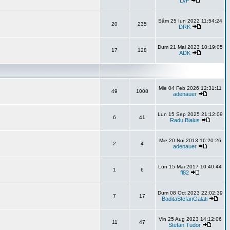
LVF
Sâm 25 Iun 2022 11:54:24
20
235
DRK
Dum 21 Mai 2023 10:19:05
17
128
ADK
Mie 04 Feb 2026 12:31:11
49
1008
adenauer
Lun 15 Sep 2025 21:12:09
6
41
Radu Bialus
Mie 20 Noi 2013 16:20:26
2
4
adenauer
Lun 15 Mai 2017 10:40:44
1
6
fl82
Dum 08 Oct 2023 22:02:39
7
17
BaditaStefanGalati
Vin 25 Aug 2023 14:12:06
11
47
Stefan Tudor