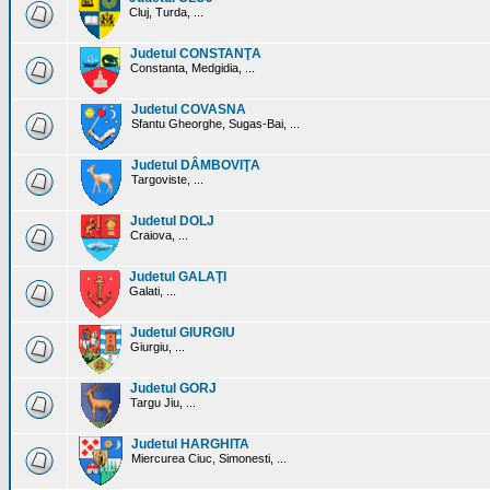
Cluj, Turda, ...
Judetul CONSTANŢA
Constanta, Medgidia, ...
Judetul COVASNA
Sfantu Gheorghe, Sugas-Bai, ...
Judetul DÂMBOVIŢA
Targoviste, ...
Judetul DOLJ
Craiova, ...
Judetul GALAŢI
Galati, ...
Judetul GIURGIU
Giurgiu, ...
Judetul GORJ
Targu Jiu, ...
Judetul HARGHITA
Miercurea Ciuc, Simonesti, ...