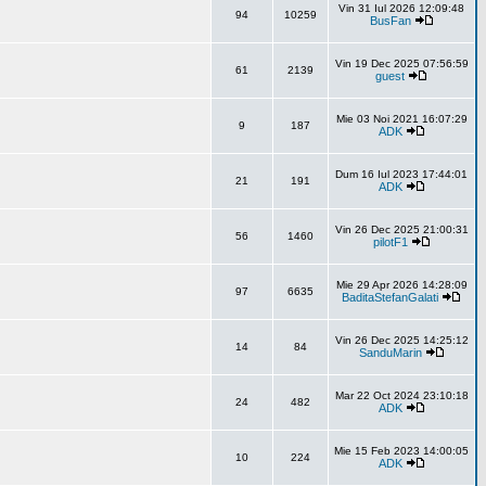
Vin 31 Iul 2026 12:09:48
94
10259
BusFan
Vin 19 Dec 2025 07:56:59
61
2139
guest
Mie 03 Noi 2021 16:07:29
9
187
ADK
Dum 16 Iul 2023 17:44:01
21
191
ADK
Vin 26 Dec 2025 21:00:31
56
1460
pilotF1
Mie 29 Apr 2026 14:28:09
97
6635
BaditaStefanGalati
Vin 26 Dec 2025 14:25:12
14
84
SanduMarin
Mar 22 Oct 2024 23:10:18
24
482
ADK
Mie 15 Feb 2023 14:00:05
10
224
ADK