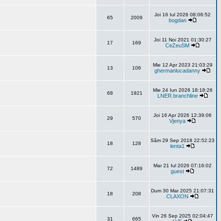
Joi 16 Iul 2026 08:06:52
65
2009
bogdan
Joi 11 Noi 2021 01:30:27
17
169
CeZeuSM
Mie 12 Apr 2023 21:03:29
13
106
ghermanlucadanny
Mie 24 Iun 2026 18:18:26
68
1921
LNER.branchline
Joi 16 Apr 2026 12:39:06
29
570
Vjenya
Sâm 29 Sep 2018 22:52:23
18
128
lenta1
Mar 21 Iul 2026 07:16:02
72
1489
guest
Dum 30 Mar 2025 21:07:31
18
208
CLAXON
Vin 26 Sep 2025 02:04:47
31
665