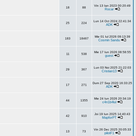
Vin 13 Ian 2023 00:20:49
18
88
Rocar
Lun 14 Oct 2024 22:41:34
25
224
ADK
Mie 01 Iul 2026 09:13:39
183
18467
Cosmin Sandu
Mie 17 Iun 2026 08:58:55
11
538
guest
Lun 03 Noi 2025 21:22:03
29
367
Cristian13
Dum 27 Sep 2020 16:33:25
17
271
ADK
Mie 24 Iun 2026 20:34:19
44
1355
c4n1b4lul
Joi 19 Iun 2025 14:40:43
42
910
MapforPT
Vin 26 Dec 2025 20:05:33
13
73
pilotF1