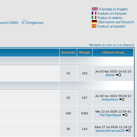
Translate to English
Traduire en français
Traduci in italiano
Übersetzen auf Deutsch
vechi (2005)
Înregistrare
Traducir al español
Mesajele la care nu s-a răspuns
Subiecte
Mesaje
Ultimul mesaj
Joi 03 Apr 2025 14:42:10
24
310
Admin
Joi 30 Iun 2022 09:43:12
18
107
Andyshoru
Mie 22 Iul 2026 12:54:41
169
5381
TheTigerBeast
Sâm 27 Iul 2024 12:18:15
36
143
paraschivrazvan25