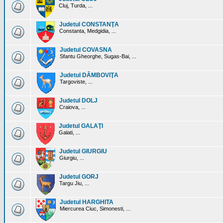
Cluj, Turda, ...
Judetul CONSTANŢA
Constanta, Medgidia, ...
Judetul COVASNA
Sfantu Gheorghe, Sugas-Bai, ...
Judetul DÂMBOVIŢA
Targoviste, ...
Judetul DOLJ
Craiova, ...
Judetul GALAŢI
Galati, ...
Judetul GIURGIU
Giurgiu, ...
Judetul GORJ
Targu Jiu, ...
Judetul HARGHITA
Miercurea Ciuc, Simonesti, ...