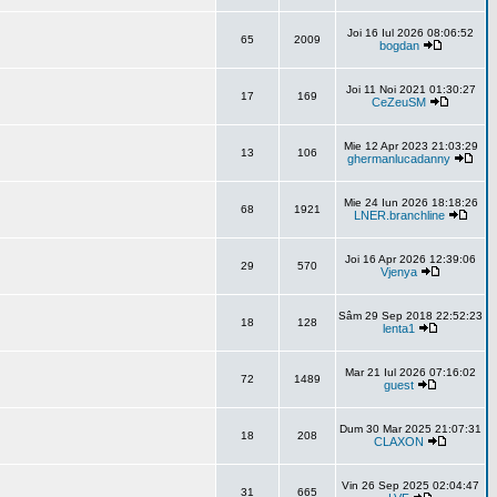
Joi 16 Iul 2026 08:06:52
65
2009
bogdan
Joi 11 Noi 2021 01:30:27
17
169
CeZeuSM
Mie 12 Apr 2023 21:03:29
13
106
ghermanlucadanny
Mie 24 Iun 2026 18:18:26
68
1921
LNER.branchline
Joi 16 Apr 2026 12:39:06
29
570
Vjenya
Sâm 29 Sep 2018 22:52:23
18
128
lenta1
Mar 21 Iul 2026 07:16:02
72
1489
guest
Dum 30 Mar 2025 21:07:31
18
208
CLAXON
Vin 26 Sep 2025 02:04:47
31
665