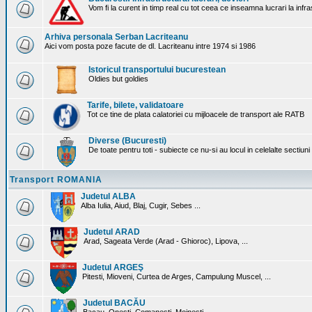
Vom fi la curent in timp real cu tot ceea ce inseamna lucrari la infr
Arhiva personala Serban Lacriteanu
Aici vom posta poze facute de dl. Lacriteanu intre 1974 si 1986
Istoricul transportului bucurestean
Oldies but goldies
Tarife, bilete, validatoare
Tot ce tine de plata calatoriei cu mijloacele de transport ale RATB
Diverse (Bucuresti)
De toate pentru toti - subiecte ce nu-si au locul in celelalte sectiun
Transport ROMANIA
Judetul ALBA
Alba Iulia, Aiud, Blaj, Cugir, Sebes ...
Judetul ARAD
Arad, Sageata Verde (Arad - Ghioroc), Lipova, ...
Judetul ARGEŞ
Pitesti, Mioveni, Curtea de Arges, Campulung Muscel, ...
Judetul BACĂU