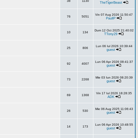
38
1130
TheTigerBeast
Vin 07 Aug 2026 11:50:47
76
5051
PaulIP
Dum 12 Oct 2025 21:40:02
10
134
TTony29
Lun 06 Iul 2026 10:39:44
25
806
guest
Lun 06 Apr 2026 08:41:37
92
4007
guest
Mie 03 Iun 2026 08:20:39
73
2268
guest
Vin 17 Iul 2026 18:28:35
69
1368
ADK
Mie 06 Aug 2025 11:06:43
26
530
guest
Lun 06 Apr 2026 10:48:55
14
173
guest