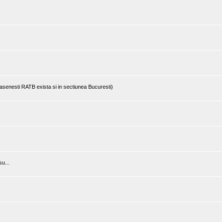
rasenesti RATB exista si in sectiunea Bucuresti)
u...