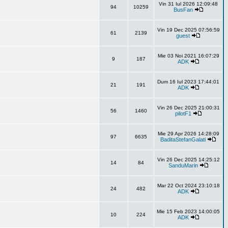
Vin 31 Iul 2026 12:09:48
94
10259
BusFan
Vin 19 Dec 2025 07:56:59
61
2139
guest
Mie 03 Noi 2021 16:07:29
9
187
ADK
Dum 16 Iul 2023 17:44:01
21
191
ADK
Vin 26 Dec 2025 21:00:31
56
1460
pilotF1
Mie 29 Apr 2026 14:28:09
97
6635
BaditaStefanGalati
Vin 26 Dec 2025 14:25:12
14
84
SanduMarin
Mar 22 Oct 2024 23:10:18
24
482
ADK
Mie 15 Feb 2023 14:00:05
10
224
ADK