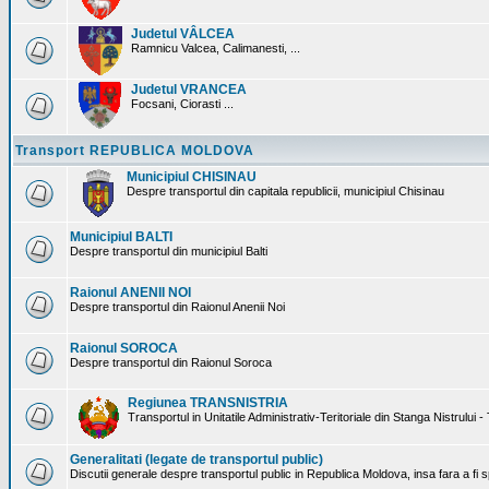
Judetul VÂLCEA
Ramnicu Valcea, Calimanesti, ...
Judetul VRANCEA
Focsani, Ciorasti ...
Transport REPUBLICA MOLDOVA
Municipiul CHISINAU
Despre transportul din capitala republicii, municipiul Chisinau
Municipiul BALTI
Despre transportul din municipiul Balti
Raionul ANENII NOI
Despre transportul din Raionul Anenii Noi
Raionul SOROCA
Despre transportul din Raionul Soroca
Regiunea TRANSNISTRIA
Transportul in Unitatile Administrativ-Teritoriale din Stanga Nistrului -
Generalitati (legate de transportul public)
Discutii generale despre transportul public in Republica Moldova, insa fara a fi s