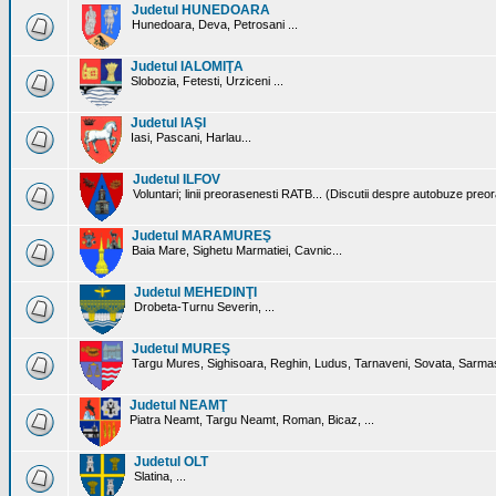
Judetul HUNEDOARA
Hunedoara, Deva, Petrosani ...
Judetul IALOMIŢA
Slobozia, Fetesti, Urziceni ...
Judetul IAŞI
Iasi, Pascani, Harlau...
Judetul ILFOV
Voluntari; linii preorasenesti RATB... (Discutii despre autobuze preo
Judetul MARAMUREŞ
Baia Mare, Sighetu Marmatiei, Cavnic...
Judetul MEHEDINŢI
Drobeta-Turnu Severin, ...
Judetul MUREŞ
Targu Mures, Sighisoara, Reghin, Ludus, Tarnaveni, Sovata, Sarmas
Judetul NEAMŢ
Piatra Neamt, Targu Neamt, Roman, Bicaz, ...
Judetul OLT
Slatina, ...