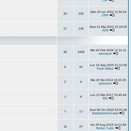
LVF
Sâm 25 Iun 2022 11:54:24
20
235
DRK
Dum 21 Mai 2023 10:19:05
17
128
ADK
Mie 04 Feb 2026 12:31:11
49
1008
adenauer
Lun 15 Sep 2025 21:12:09
6
41
Radu Bialus
Mie 20 Noi 2013 16:20:26
2
4
adenauer
Lun 15 Mai 2017 10:40:44
1
6
fl82
Dum 08 Oct 2023 22:02:39
7
17
BaditaStefanGalati
Vin 25 Aug 2023 14:12:06
11
47
Stefan Tudor