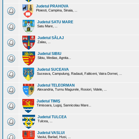
Judetul PRAHOVA
Ploiesti, Campina, Sinaia, ...
Judetul SATU MARE
Satu Mare, ...
Judetul SĂLAJ
Zalau, ...
Judetul SIBIU
Sibiu, Medias, Agnita...
Judetul SUCEAVA
Suceava, Campulung, Radauti, Falticeni, Vatra Dornei, ...
Judetul TELEORMAN
Alexandria, Turnu Magurele, Rosiori, Videle, ...
Judetul TIMIŞ
Timisoara, Lugoj, Sannicolau Mare...
Judetul TULCEA
Tulcea, ...
Judetul VASLUI
Vaslui, Barlad, Husi, ...