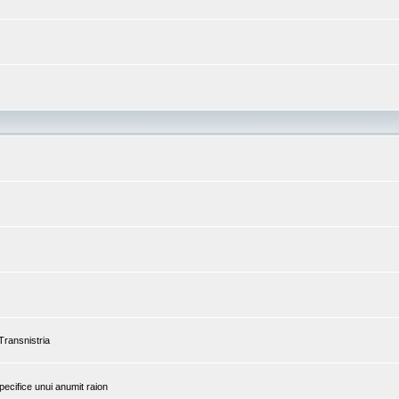
 Transnistria
pecifice unui anumit raion