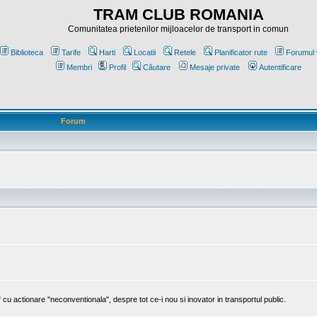
TRAM CLUB ROMANIA
Comunitatea prietenilor mijloacelor de transport in comun
Biblioteca
Tarife
Harti
Locatii
Retele
Planificator rute
Forumul 
Membri
Profil
Căutare
Mesaje private
Autentificare
Forum
cu actionare "neconventionala", despre tot ce-i nou si inovator in transportul public.