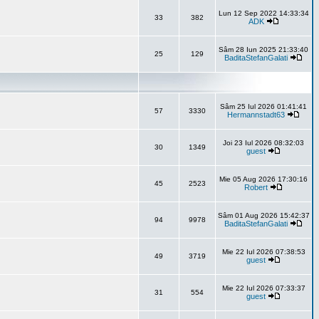
Lun 12 Sep 2022 14:33:34
33
382
ADK
Sâm 28 Iun 2025 21:33:40
25
129
BaditaStefanGalati
Sâm 25 Iul 2026 01:41:41
57
3330
Hermannstadt63
Joi 23 Iul 2026 08:32:03
30
1349
guest
Mie 05 Aug 2026 17:30:16
45
2523
Robert
Sâm 01 Aug 2026 15:42:37
94
9978
BaditaStefanGalati
Mie 22 Iul 2026 07:38:53
49
3719
guest
Mie 22 Iul 2026 07:33:37
31
554
guest