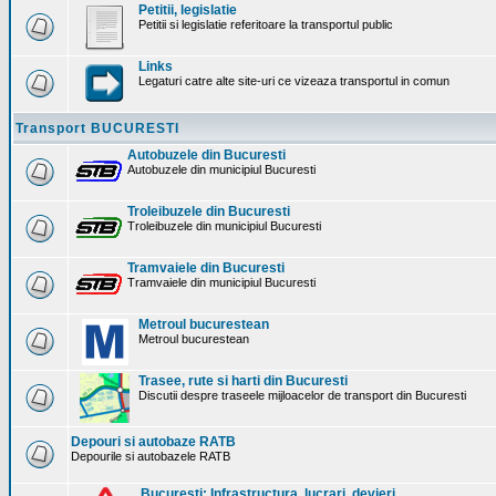
Petitii, legislatie
Petitii si legislatie referitoare la transportul public
Links
Legaturi catre alte site-uri ce vizeaza transportul in comun
Transport BUCURESTI
Autobuzele din Bucuresti
Autobuzele din municipiul Bucuresti
Troleibuzele din Bucuresti
Troleibuzele din municipiul Bucuresti
Tramvaiele din Bucuresti
Tramvaiele din municipiul Bucuresti
Metroul bucurestean
Metroul bucurestean
Trasee, rute si harti din Bucuresti
Discutii despre traseele mijloacelor de transport din Bucuresti
Depouri si autobaze RATB
Depourile si autobazele RATB
Bucuresti: Infrastructura. lucrari, devieri