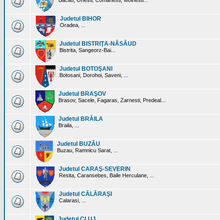
Bacau, Onesti, Comanesti, Moinesti...
Judetul BIHOR
Oradea, ...
Judetul BISTRIŢA-NĂSĂUD
Bistrita, Sangeorz-Bai...
Judetul BOTOŞANI
Botosani, Dorohoi, Saveni, ...
Judetul BRAŞOV
Brasov, Sacele, Fagaras, Zarnesti, Predeal...
Judetul BRĂILA
Braila, ...
Judetul BUZĂU
Buzau, Ramnicu Sarat, ...
Judetul CARAŞ-SEVERIN
Resita, Caransebes, Baile Herculane, ...
Judetul CĂLĂRAŞI
Calarasi, ...
Judetul CLUJ