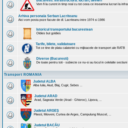
Bucuresti: Infrastructura. lucrari, devieri
Vom fi la curent in timp real cu tot ceea ce inseamna lucrari la infr
Arhiva personala Serban Lacriteanu
Aici vom posta poze facute de dl. Lacriteanu intre 1974 si 1986
Istoricul transportului bucurestean
Oldies but goldies
Tarife, bilete, validatoare
Tot ce tine de plata calatoriei cu mijloacele de transport ale RATB
Diverse (Bucuresti)
De toate pentru toti - subiecte ce nu-si au locul in celelalte sectiun
Transport ROMANIA
Judetul ALBA
Alba Iulia, Aiud, Blaj, Cugir, Sebes ...
Judetul ARAD
Arad, Sageata Verde (Arad - Ghioroc), Lipova, ...
Judetul ARGEŞ
Pitesti, Mioveni, Curtea de Arges, Campulung Muscel, ...
Judetul BACĂU