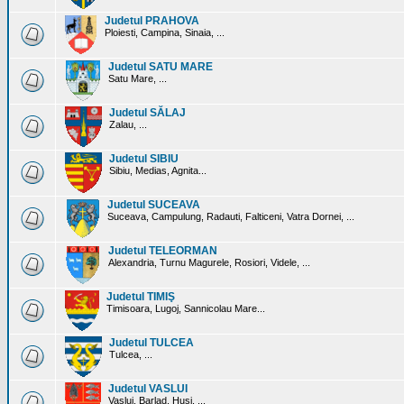
Judetul PRAHOVA
Ploiesti, Campina, Sinaia, ...
Judetul SATU MARE
Satu Mare, ...
Judetul SĂLAJ
Zalau, ...
Judetul SIBIU
Sibiu, Medias, Agnita...
Judetul SUCEAVA
Suceava, Campulung, Radauti, Falticeni, Vatra Dornei, ...
Judetul TELEORMAN
Alexandria, Turnu Magurele, Rosiori, Videle, ...
Judetul TIMIŞ
Timisoara, Lugoj, Sannicolau Mare...
Judetul TULCEA
Tulcea, ...
Judetul VASLUI
Vaslui, Barlad, Husi, ...