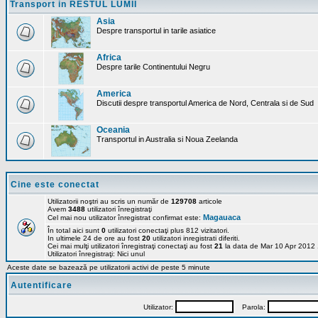
Transport in RESTUL LUMII
Asia
Despre transportul in tarile asiatice
Africa
Despre tarile Continentului Negru
America
Discutii despre transportul America de Nord, Centrala si de Sud
Oceania
Transportul in Australia si Noua Zeelanda
Cine este conectat
Utilizatorii noştri au scris un număr de
129708
articole
Avem
3488
utilizatori înregistraţi
Magauaca
Cel mai nou utilizator înregistrat confirmat este:
În total aici sunt
0
utilizatori conectaţi plus 812 vizitatori.
In ultimele 24 de ore au fost
20
utilizatori inregistrati diferiti.
Cei mai mulţi utilizatori înregistraţi conectaţi au fost
21
la data de Mar 10 Apr 2012
Utilizatori înregistraţi: Nici unul
Aceste date se bazează pe utilizatorii activi de peste 5 minute
Autentificare
Utilizator:
Parola: