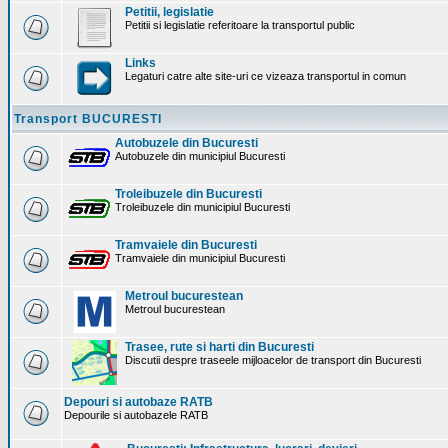
Petitii, legislatie
Petitii si legislatie referitoare la transportul public
Links
Legaturi catre alte site-uri ce vizeaza transportul in comun
Transport BUCURESTI
Autobuzele din Bucuresti
Autobuzele din municipiul Bucuresti
Troleibuzele din Bucuresti
Troleibuzele din municipiul Bucuresti
Tramvaiele din Bucuresti
Tramvaiele din municipiul Bucuresti
Metroul bucurestean
Metroul bucurestean
Trasee, rute si harti din Bucuresti
Discutii despre traseele mijloacelor de transport din Bucuresti
Depouri si autobaze RATB
Depourile si autobazele RATB