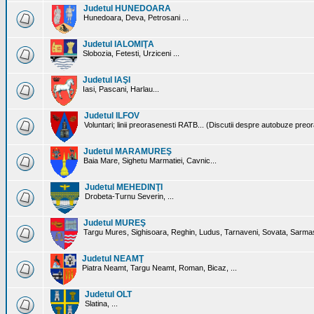
Judetul HUNEDOARA
Hunedoara, Deva, Petrosani ...
Judetul IALOMIŢA
Slobozia, Fetesti, Urziceni ...
Judetul IAŞI
Iasi, Pascani, Harlau...
Judetul ILFOV
Voluntari; linii preorasenesti RATB... (Discutii despre autobuze preo
Judetul MARAMUREŞ
Baia Mare, Sighetu Marmatiei, Cavnic...
Judetul MEHEDINŢI
Drobeta-Turnu Severin, ...
Judetul MUREŞ
Targu Mures, Sighisoara, Reghin, Ludus, Tarnaveni, Sovata, Sarmas
Judetul NEAMŢ
Piatra Neamt, Targu Neamt, Roman, Bicaz, ...
Judetul OLT
Slatina, ...