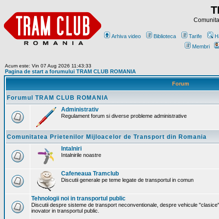
T
Comunitat
Arhiva video
Biblioteca
Tarife
H
Membri
Acum este: Vin 07 Aug 2026 11:43:33
Pagina de start a forumului TRAM CLUB ROMANIA
Forum
Forumul TRAM CLUB ROMANIA
Administrativ
Regulament forum si diverse probleme administrative
Comunitatea Prietenilor Mijloacelor de Transport din Romania
Intalniri
Intalnirile noastre
Cafeneaua Tramclub
Discutii generale pe teme legate de transportul in comun
Tehnologii noi in transportul public
Discutii despre sisteme de transport neconventionale, despre vehicule "clasice"
inovator in transportul public.