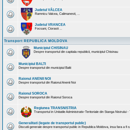
Judetul VÂLCEA
Ramnicu Valcea, Calimanesti, ...
Judetul VRANCEA
Focsani, Ciorasti ...
Transport REPUBLICA MOLDOVA
Municipiul CHISINAU
Despre transportul din capitala republicii, municipiul Chisinau
Municipiul BALTI
Despre transportul din municipiul Balti
Raionul ANENII NOI
Despre transportul din Raionul Anenii Noi
Raionul SOROCA
Despre transportul din Raionul Soroca
Regiunea TRANSNISTRIA
Transportul in Unitatile Administrativ-Teritoriale din Stanga Nistrului -
Generalitati (legate de transportul public)
Discutii generale despre transportul public in Republica Moldova, insa fara a fi s