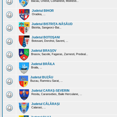
Bacau, Onesti, Comanesti, Moinesti...
Judetul BIHOR
Oradea, ...
Judetul BISTRIŢA-NĂSĂUD
Bistrita, Sangeorz-Bai...
Judetul BOTOŞANI
Botosani, Dorohoi, Saveni, ...
Judetul BRAŞOV
Brasov, Sacele, Fagaras, Zarnesti, Predeal...
Judetul BRĂILA
Braila, ...
Judetul BUZĂU
Buzau, Ramnicu Sarat, ...
Judetul CARAŞ-SEVERIN
Resita, Caransebes, Baile Herculane, ...
Judetul CĂLĂRAŞI
Calarasi, ...