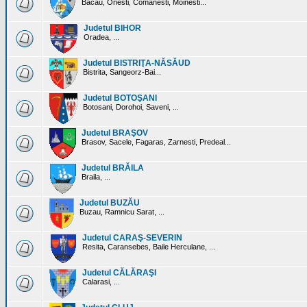
Bacau, Onesti, Comanesti, Moinesti...
Judetul BIHOR
Oradea, ...
Judetul BISTRIŢA-NĂSĂUD
Bistrita, Sangeorz-Bai...
Judetul BOTOŞANI
Botosani, Dorohoi, Saveni, ...
Judetul BRAŞOV
Brasov, Sacele, Fagaras, Zarnesti, Predeal...
Judetul BRĂILA
Braila, ...
Judetul BUZĂU
Buzau, Ramnicu Sarat, ...
Judetul CARAŞ-SEVERIN
Resita, Caransebes, Baile Herculane, ...
Judetul CĂLĂRAŞI
Calarasi, ...