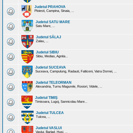
Judetul PRAHOVA
Ploiesti, Campina, Sinaia, ...
Judetul SATU MARE
Satu Mare, ...
Judetul SĂLAJ
Zalau, ...
Judetul SIBIU
Sibiu, Medias, Agnita...
Judetul SUCEAVA
Suceava, Campulung, Radauti, Falticeni, Vatra Dornei, ...
Judetul TELEORMAN
Alexandria, Turnu Magurele, Rosiori, Videle, ...
Judetul TIMIŞ
Timisoara, Lugoj, Sannicolau Mare...
Judetul TULCEA
Tulcea, ...
Judetul VASLUI
Vaslui, Barlad, Husi, ...