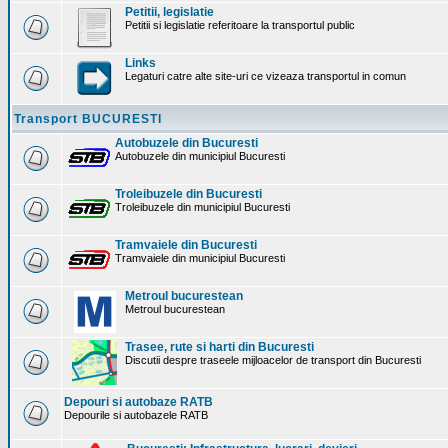
Petitii, legislatie
Petitii si legislatie referitoare la transportul public
Links
Legaturi catre alte site-uri ce vizeaza transportul in comun
Transport BUCURESTI
Autobuzele din Bucuresti
Autobuzele din municipiul Bucuresti
Troleibuzele din Bucuresti
Troleibuzele din municipiul Bucuresti
Tramvaiele din Bucuresti
Tramvaiele din municipiul Bucuresti
Metroul bucurestean
Metroul bucurestean
Trasee, rute si harti din Bucuresti
Discutii despre traseele mijloacelor de transport din Bucuresti
Depouri si autobaze RATB
Depourile si autobazele RATB