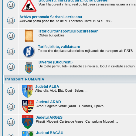
Bucuresti: Infrastructura. lucrari, devieri
Vom fi la curent in timp real cu tot ceea ce inseamna lucrari la infr
Arhiva personala Serban Lacriteanu
Aici vom posta poze facute de dl. Lacriteanu intre 1974 si 1986
Istoricul transportului bucurestean
Oldies but goldies
Tarife, bilete, validatoare
Tot ce tine de plata calatoriei cu mijloacele de transport ale RATB
Diverse (Bucuresti)
De toate pentru toti - subiecte ce nu-si au locul in celelalte sectiun
Transport ROMANIA
Judetul ALBA
Alba Iulia, Aiud, Blaj, Cugir, Sebes ...
Judetul ARAD
Arad, Sageata Verde (Arad - Ghioroc), Lipova, ...
Judetul ARGEŞ
Pitesti, Mioveni, Curtea de Arges, Campulung Muscel, ...
Judetul BACĂU