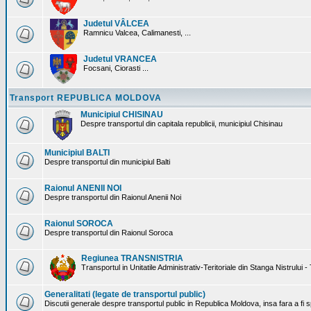
Judetul VÂLCEA
Ramnicu Valcea, Calimanesti, ...
Judetul VRANCEA
Focsani, Ciorasti ...
Transport REPUBLICA MOLDOVA
Municipiul CHISINAU
Despre transportul din capitala republicii, municipiul Chisinau
Municipiul BALTI
Despre transportul din municipiul Balti
Raionul ANENII NOI
Despre transportul din Raionul Anenii Noi
Raionul SOROCA
Despre transportul din Raionul Soroca
Regiunea TRANSNISTRIA
Transportul in Unitatile Administrativ-Teritoriale din Stanga Nistrului -
Generalitati (legate de transportul public)
Discutii generale despre transportul public in Republica Moldova, insa fara a fi s