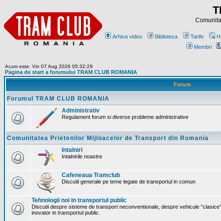
T
Comunitat
Arhiva video
Biblioteca
Tarife
H
Membri
Acum este: Vin 07 Aug 2026 05:32:29
Pagina de start a forumului TRAM CLUB ROMANIA
Forum
Forumul TRAM CLUB ROMANIA
Administrativ
Regulament forum si diverse probleme administrative
Comunitatea Prietenilor Mijloacelor de Transport din Romania
Intalniri
Intalnirile noastre
Cafeneaua Tramclub
Discutii generale pe teme legate de transportul in comun
Tehnologii noi in transportul public
Discutii despre sisteme de transport neconventionale, despre vehicule "clasice"
inovator in transportul public.