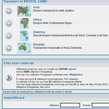
Transport in RESTUL LUMII
Asia
Despre transportul in tarile asiatice
Africa
Despre tarile Continentului Negru
America
Discutii despre transportul America de Nord, Centrala si de Sud
Oceania
Transportul in Australia si Noua Zeelanda
Cine este conectat
Utilizatorii noştri au scris un număr de
129708
articole
Avem
3488
utilizatori înregistraţi
Magauaca
Cel mai nou utilizator înregistrat confirmat este:
În total aici sunt
0
utilizatori conectaţi plus 761 vizitatori.
In ultimele 24 de ore au fost
24
utilizatori inregistrati diferiti.
Cei mai mulţi utilizatori înregistraţi conectaţi au fost
21
la data de Mar 10 Apr 2012
Utilizatori înregistraţi: Nici unul
Aceste date se bazează pe utilizatorii activi de peste 5 minute
Autentificare
Utilizator:
Parola: