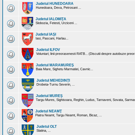
Judetul HUNEDOARA
Hunedoara, Deva, Petrosani ...
Judetul IALOMIŢA
Slobozia, Fetesti, Urziceni ...
Judetul IAŞI
Iasi, Pascani, Harlau...
Judetul ILFOV
Voluntari; linii preorasenesti RATB... (Discutii despre autobuze preo
Judetul MARAMUREŞ
Baia Mare, Sighetu Marmatiei, Cavnic...
Judetul MEHEDINŢI
Drobeta-Turnu Severin, ...
Judetul MUREŞ
Targu Mures, Sighisoara, Reghin, Ludus, Tarnaveni, Sovata, Sarmas
Judetul NEAMŢ
Piatra Neamt, Targu Neamt, Roman, Bicaz, ...
Judetul OLT
Slatina, ...