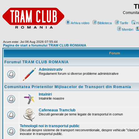
T
Comunitat
Arhiva video
Biblioteca
Tarife
H
Membri
Acum este: Joi 06 Aug 2026 07:55:44
Pagina de start a forumului TRAM CLUB ROMANIA
Forum
Forumul TRAM CLUB ROMANIA
Administrativ
Regulament forum si diverse probleme administrative
Comunitatea Prietenilor Mijloacelor de Transport din Romania
Intalniri
Intalnirile noastre
Cafeneaua Tramclub
Discutii generale pe teme legate de transportul in comun
Tehnologii noi in transportul public
Discutii despre sisteme de transport neconventionale, despre vehicule "clasice"
inovator in transportul public.