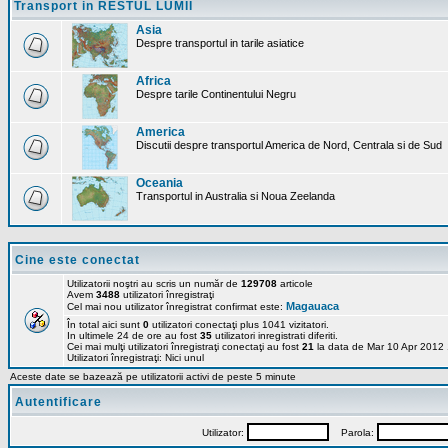
Transport in RESTUL LUMII
Asia
Despre transportul in tarile asiatice
Africa
Despre tarile Continentului Negru
America
Discutii despre transportul America de Nord, Centrala si de Sud
Oceania
Transportul in Australia si Noua Zeelanda
Cine este conectat
Utilizatorii noştri au scris un număr de
129708
articole
Avem
3488
utilizatori înregistraţi
Magauaca
Cel mai nou utilizator înregistrat confirmat este:
În total aici sunt
0
utilizatori conectaţi plus 1041 vizitatori.
In ultimele 24 de ore au fost
35
utilizatori inregistrati diferiti.
Cei mai mulţi utilizatori înregistraţi conectaţi au fost
21
la data de Mar 10 Apr 2012
Utilizatori înregistraţi: Nici unul
Aceste date se bazează pe utilizatorii activi de peste 5 minute
Autentificare
Utilizator:
Parola: