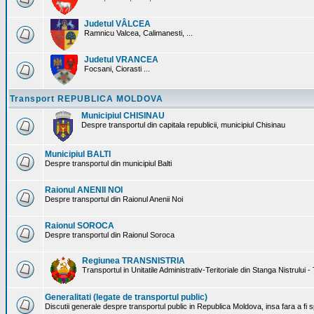
Judetul VÂLCEA
Ramnicu Valcea, Calimanesti, ...
Judetul VRANCEA
Focsani, Ciorasti ...
Transport REPUBLICA MOLDOVA
Municipiul CHISINAU
Despre transportul din capitala republicii, municipiul Chisinau
Municipiul BALTI
Despre transportul din municipiul Balti
Raionul ANENII NOI
Despre transportul din Raionul Anenii Noi
Raionul SOROCA
Despre transportul din Raionul Soroca
Regiunea TRANSNISTRIA
Transportul in Unitatile Administrativ-Teritoriale din Stanga Nistrului -
Generalitati (legate de transportul public)
Discutii generale despre transportul public in Republica Moldova, insa fara a fi s