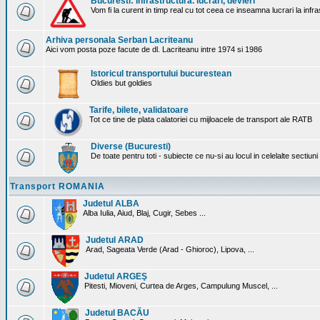
Bucuresti: Infrastructura. lucrari, devieri
Vom fi la curent in timp real cu tot ceea ce inseamna lucrari la infr
Arhiva personala Serban Lacriteanu
Aici vom posta poze facute de dl. Lacriteanu intre 1974 si 1986
Istoricul transportului bucurestean
Oldies but goldies
Tarife, bilete, validatoare
Tot ce tine de plata calatoriei cu mijloacele de transport ale RATB
Diverse (Bucuresti)
De toate pentru toti - subiecte ce nu-si au locul in celelalte sectiun
Transport ROMANIA
Judetul ALBA
Alba Iulia, Aiud, Blaj, Cugir, Sebes ...
Judetul ARAD
Arad, Sageata Verde (Arad - Ghioroc), Lipova, ...
Judetul ARGEŞ
Pitesti, Mioveni, Curtea de Arges, Campulung Muscel, ...
Judetul BACĂU