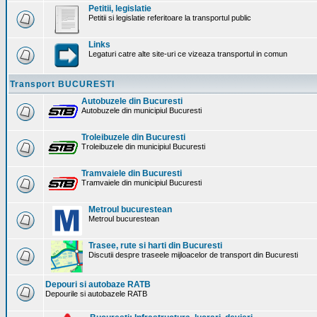
Petitii, legislatie
Petitii si legislatie referitoare la transportul public
Links
Legaturi catre alte site-uri ce vizeaza transportul in comun
Transport BUCURESTI
Autobuzele din Bucuresti
Autobuzele din municipiul Bucuresti
Troleibuzele din Bucuresti
Troleibuzele din municipiul Bucuresti
Tramvaiele din Bucuresti
Tramvaiele din municipiul Bucuresti
Metroul bucurestean
Metroul bucurestean
Trasee, rute si harti din Bucuresti
Discutii despre traseele mijloacelor de transport din Bucuresti
Depouri si autobaze RATB
Depourile si autobazele RATB