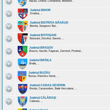
Bacau, Onesti, Comanesti, Moinesti...
Judetul BIHOR
Oradea, ...
Judetul BISTRIŢA-NĂSĂUD
Bistrita, Sangeorz-Bai...
Judetul BOTOŞANI
Botosani, Dorohoi, Saveni, ...
Judetul BRAŞOV
Brasov, Sacele, Fagaras, Zarnesti, Predeal...
Judetul BRĂILA
Braila, ...
Judetul BUZĂU
Buzau, Ramnicu Sarat, ...
Judetul CARAŞ-SEVERIN
Resita, Caransebes, Baile Herculane, ...
Judetul CĂLĂRAŞI
Calarasi, ...