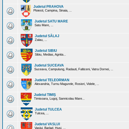
Judetul PRAHOVA
Ploiesti, Campina, Sinaia, ...
Judetul SATU MARE
Satu Mare, ...
Judetul SĂLAJ
Zalau, ...
Judetul SIBIU
Sibiu, Medias, Agnita...
Judetul SUCEAVA
Suceava, Campulung, Radauti, Falticeni, Vatra Dornei, ...
Judetul TELEORMAN
Alexandria, Turnu Magurele, Rosiori, Videle, ...
Judetul TIMIŞ
Timisoara, Lugoj, Sannicolau Mare...
Judetul TULCEA
Tulcea, ...
Judetul VASLUI
Vaslui, Barlad, Husi, ...