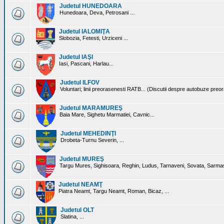
Judetul HUNEDOARA
Hunedoara, Deva, Petrosani ...
Judetul IALOMIŢA
Slobozia, Fetesti, Urziceni ...
Judetul IAŞI
Iasi, Pascani, Harlau...
Judetul ILFOV
Voluntari; linii preorasenesti RATB... (Discutii despre autobuze preo
Judetul MARAMUREŞ
Baia Mare, Sighetu Marmatiei, Cavnic...
Judetul MEHEDINŢI
Drobeta-Turnu Severin, ...
Judetul MUREŞ
Targu Mures, Sighisoara, Reghin, Ludus, Tarnaveni, Sovata, Sarmas
Judetul NEAMŢ
Piatra Neamt, Targu Neamt, Roman, Bicaz, ...
Judetul OLT
Slatina, ...