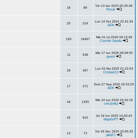
Vin 13 Ian 2023 00:20:49
18
88
Rocar
Lun 14 Oct 2024 22:41:34
25
224
ADK
Mie 01 Iul 2026 09:13:39
183
18467
Cosmin Sandu
Mie 17 Iun 2026 08:58:55
11
538
guest
Lun 03 Noi 2025 21:22:03
29
367
Cristian13
Dum 27 Sep 2020 16:33:25
17
271
ADK
Mie 24 Iun 2026 20:34:19
44
1355
c4n1b4lul
Joi 19 Iun 2025 14:40:43
42
910
MapforPT
Vin 26 Dec 2025 20:05:33
13
73
pilotF1