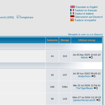
Translate to English
Traduire en français
Traduci in italiano
Übersetzen auf Deutsch
vechi (2005)
Înregistrare
Traducir al español
Mesajele la care nu s-a răspuns
Subiecte
Mesaje
Ultimul mesaj
Joi 03 Apr 2025 14:42:10
24
310
Admin
Joi 30 Iun 2022 09:43:12
18
107
Andyshoru
Mie 22 Iul 2026 12:54:41
169
5381
TheTigerBeast
Sâm 27 Iul 2024 12:18:15
36
143
paraschivrazvan25