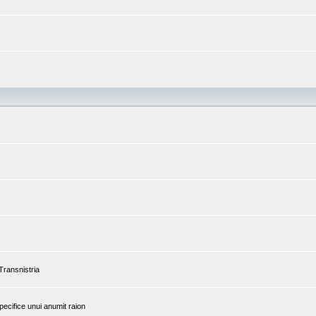
 Transnistria
pecifice unui anumit raion