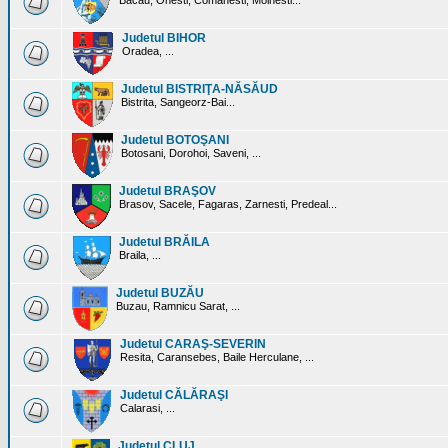
Bacau, Onesti, Comanesti, Moinesti...
Judetul BIHOR
Oradea, ...
Judetul BISTRIŢA-NĂSĂUD
Bistrita, Sangeorz-Bai...
Judetul BOTOŞANI
Botosani, Dorohoi, Saveni, ...
Judetul BRAŞOV
Brasov, Sacele, Fagaras, Zarnesti, Predeal...
Judetul BRĂILA
Braila, ...
Judetul BUZĂU
Buzau, Ramnicu Sarat, ...
Judetul CARAŞ-SEVERIN
Resita, Caransebes, Baile Herculane, ...
Judetul CĂLĂRAŞI
Calarasi, ...
Judetul CLUJ