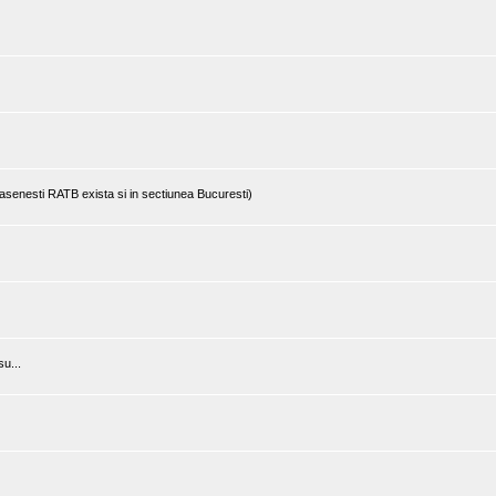
rasenesti RATB exista si in sectiunea Bucuresti)
u...