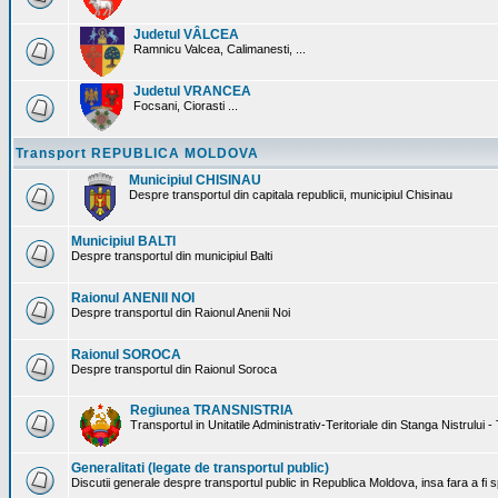
Judetul VÂLCEA
Ramnicu Valcea, Calimanesti, ...
Judetul VRANCEA
Focsani, Ciorasti ...
Transport REPUBLICA MOLDOVA
Municipiul CHISINAU
Despre transportul din capitala republicii, municipiul Chisinau
Municipiul BALTI
Despre transportul din municipiul Balti
Raionul ANENII NOI
Despre transportul din Raionul Anenii Noi
Raionul SOROCA
Despre transportul din Raionul Soroca
Regiunea TRANSNISTRIA
Transportul in Unitatile Administrativ-Teritoriale din Stanga Nistrului -
Generalitati (legate de transportul public)
Discutii generale despre transportul public in Republica Moldova, insa fara a fi s