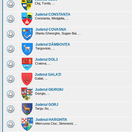
Cluj, Turda, ...
Judetul CONSTANŢA
Constanta, Medgidia, ...
Judetul COVASNA
Sfantu Gheorghe, Sugas-Bai, ...
Judetul DÂMBOVIŢA
Targoviste, ...
Judetul DOLJ
Craiova, ...
Judetul GALAŢI
Galati, ...
Judetul GIURGIU
Giurgiu, ...
Judetul GORJ
Targu Jiu, ...
Judetul HARGHITA
Miercurea Ciuc, Simonesti, ...