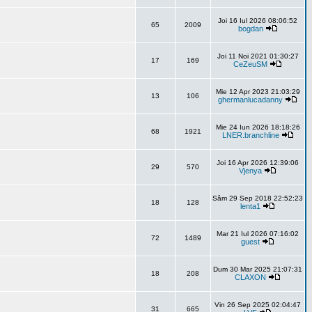
Joi 16 Iul 2026 08:06:52
65
2009
bogdan
Joi 11 Noi 2021 01:30:27
17
169
CeZeuSM
Mie 12 Apr 2023 21:03:29
13
106
ghermanlucadanny
Mie 24 Iun 2026 18:18:26
68
1921
LNER.branchline
Joi 16 Apr 2026 12:39:06
29
570
Vjenya
Sâm 29 Sep 2018 22:52:23
18
128
lenta1
Mar 21 Iul 2026 07:16:02
72
1489
guest
Dum 30 Mar 2025 21:07:31
18
208
CLAXON
Vin 26 Sep 2025 02:04:47
31
665