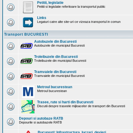
Petitii, legislatie
Petitii si legislatie referitoare la transportul public
Links
Legaturi catre alte site-uri ce vizeaza transportul in comun
Transport BUCURESTI
Autobuzele din Bucuresti
Autobuzele din municipiul Bucuresti
Troleibuzele din Bucuresti
Troleibuzele din municipiul Bucuresti
Tramvaiele din Bucuresti
Tramvaiele din municipiul Bucuresti
Metroul bucurestean
Metroul bucurestean
Trasee, rute si harti din Bucuresti
Discutii despre traseele mijloacelor de transport din Bucuresti
Depouri si autobaze RATB
Depourile si autobazele RATB
Bucuresti: Infrastructura. lucrari, devieri