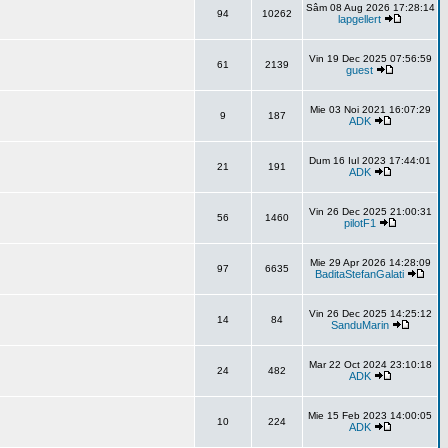
Sâm 08 Aug 2026 17:28:14
94
10262
lapgellert
Vin 19 Dec 2025 07:56:59
61
2139
guest
Mie 03 Noi 2021 16:07:29
9
187
ADK
Dum 16 Iul 2023 17:44:01
21
191
ADK
Vin 26 Dec 2025 21:00:31
56
1460
pilotF1
Mie 29 Apr 2026 14:28:09
97
6635
BaditaStefanGalati
Vin 26 Dec 2025 14:25:12
14
84
SanduMarin
Mar 22 Oct 2024 23:10:18
24
482
ADK
Mie 15 Feb 2023 14:00:05
10
224
ADK