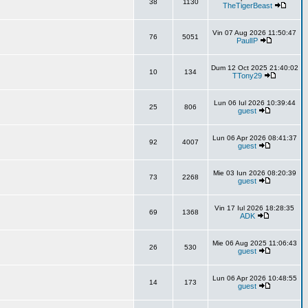
38
1130
TheTigerBeast
Vin 07 Aug 2026 11:50:47
76
5051
PaulIP
Dum 12 Oct 2025 21:40:02
10
134
TTony29
Lun 06 Iul 2026 10:39:44
25
806
guest
Lun 06 Apr 2026 08:41:37
92
4007
guest
Mie 03 Iun 2026 08:20:39
73
2268
guest
Vin 17 Iul 2026 18:28:35
69
1368
ADK
Mie 06 Aug 2025 11:06:43
26
530
guest
Lun 06 Apr 2026 10:48:55
14
173
guest