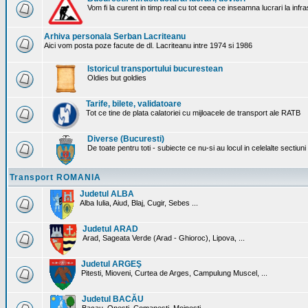
Vom fi la curent in timp real cu tot ceea ce inseamna lucrari la infr
Arhiva personala Serban Lacriteanu
Aici vom posta poze facute de dl. Lacriteanu intre 1974 si 1986
Istoricul transportului bucurestean
Oldies but goldies
Tarife, bilete, validatoare
Tot ce tine de plata calatoriei cu mijloacele de transport ale RATB
Diverse (Bucuresti)
De toate pentru toti - subiecte ce nu-si au locul in celelalte sectiun
Transport ROMANIA
Judetul ALBA
Alba Iulia, Aiud, Blaj, Cugir, Sebes ...
Judetul ARAD
Arad, Sageata Verde (Arad - Ghioroc), Lipova, ...
Judetul ARGEŞ
Pitesti, Mioveni, Curtea de Arges, Campulung Muscel, ...
Judetul BACĂU