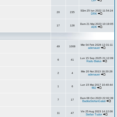
LVF
Sâm 25 Iun 2022 11:54:24
20
235
DRK
Dum 21 Mai 2023 10:19:05
17
128
ADK
Mie 04 Feb 2026 12:31:11
49
1008
adenauer
Lun 15 Sep 2025 21:12:09
6
41
Radu Bialus
Mie 20 Noi 2013 16:20:26
2
4
adenauer
Lun 15 Mai 2017 10:40:44
1
6
fl82
Dum 08 Oct 2023 22:02:39
7
17
BaditaStefanGalati
Vin 25 Aug 2023 14:12:06
11
47
Stefan Tudor