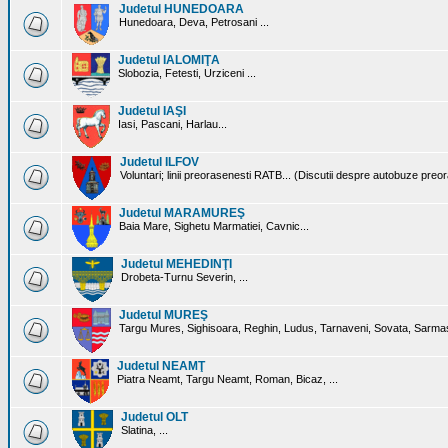
Judetul HUNEDOARA
Hunedoara, Deva, Petrosani ...
Judetul IALOMIŢA
Slobozia, Fetesti, Urziceni ...
Judetul IAŞI
Iasi, Pascani, Harlau...
Judetul ILFOV
Voluntari; linii preorasenesti RATB... (Discutii despre autobuze preo
Judetul MARAMUREŞ
Baia Mare, Sighetu Marmatiei, Cavnic...
Judetul MEHEDINŢI
Drobeta-Turnu Severin, ...
Judetul MUREŞ
Targu Mures, Sighisoara, Reghin, Ludus, Tarnaveni, Sovata, Sarmas
Judetul NEAMŢ
Piatra Neamt, Targu Neamt, Roman, Bicaz, ...
Judetul OLT
Slatina, ...