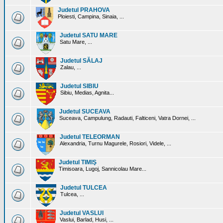
Judetul PRAHOVA
Ploiesti, Campina, Sinaia, ...
Judetul SATU MARE
Satu Mare, ...
Judetul SĂLAJ
Zalau, ...
Judetul SIBIU
Sibiu, Medias, Agnita...
Judetul SUCEAVA
Suceava, Campulung, Radauti, Falticeni, Vatra Dornei, ...
Judetul TELEORMAN
Alexandria, Turnu Magurele, Rosiori, Videle, ...
Judetul TIMIŞ
Timisoara, Lugoj, Sannicolau Mare...
Judetul TULCEA
Tulcea, ...
Judetul VASLUI
Vaslui, Barlad, Husi, ...