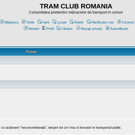
TRAM CLUB ROMANIA
Comunitatea prietenilor mijloacelor de transport in comun
Biblioteca
Tarife
Harti
Locatii
Retele
Planificator rute
Forumul 
Membri
Profil
Căutare
Mesaje private
Autentificare
Forum
cu actionare "neconventionala", despre tot ce-i nou si inovator in transportul public.