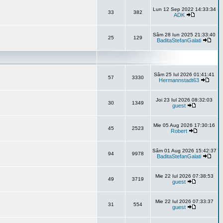
Lun 12 Sep 2022 14:33:34
33
382
ADK
Sâm 28 Iun 2025 21:33:40
25
129
BaditaStefanGalati
Sâm 25 Iul 2026 01:41:41
57
3330
Hermannstadt63
Joi 23 Iul 2026 08:32:03
30
1349
guest
Mie 05 Aug 2026 17:30:16
45
2523
Robert
Sâm 01 Aug 2026 15:42:37
94
9978
BaditaStefanGalati
Mie 22 Iul 2026 07:38:53
49
3719
guest
Mie 22 Iul 2026 07:33:37
31
554
guest