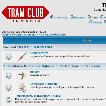
T
Comunitat
Arhiva video
Biblioteca
Tarife
H
Membri
Acum este: Sâm 08 Aug 2026 17:37:32
Pagina de start a forumului TRAM CLUB ROMANIA
Forum
Forumul TRAM CLUB ROMANIA
Administrativ
Regulament forum si diverse probleme administrative
Comunitatea Prietenilor Mijloacelor de Transport din Romania
Intalniri
Intalnirile noastre
Cafeneaua Tramclub
Discutii generale pe teme legate de transportul in comun
Tehnologii noi in transportul public
Discutii despre sisteme de transport neconventionale, despre vehicule "clasice"
inovator in transportul public.