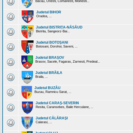
Bacau, Onesti, Comanesti, Moinesti...
Judetul BIHOR
Oradea, ...
Judetul BISTRIŢA-NĂSĂUD
Bistrita, Sangeorz-Bai...
Judetul BOTOŞANI
Botosani, Dorohoi, Saveni, ...
Judetul BRAŞOV
Brasov, Sacele, Fagaras, Zarnesti, Predeal...
Judetul BRĂILA
Braila, ...
Judetul BUZĂU
Buzau, Ramnicu Sarat, ...
Judetul CARAŞ-SEVERIN
Resita, Caransebes, Baile Herculane, ...
Judetul CĂLĂRAŞI
Calarasi, ...