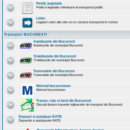
Petitii, legislatie
Petitii si legislatie referitoare la transportul public
Links
Legaturi catre alte site-uri ce vizeaza transportul in comun
Transport BUCURESTI
Autobuzele din Bucuresti
Autobuzele din municipiul Bucuresti
Troleibuzele din Bucuresti
Troleibuzele din municipiul Bucuresti
Tramvaiele din Bucuresti
Tramvaiele din municipiul Bucuresti
Metroul bucurestean
Metroul bucurestean
Trasee, rute si harti din Bucuresti
Discutii despre traseele mijloacelor de transport din Bucuresti
Depouri si autobaze RATB
Depourile si autobazele RATB