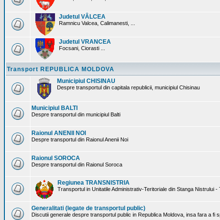
Judetul VÂLCEA
Ramnicu Valcea, Calimanesti, ...
Judetul VRANCEA
Focsani, Ciorasti ...
Transport REPUBLICA MOLDOVA
Municipiul CHISINAU
Despre transportul din capitala republicii, municipiul Chisinau
Municipiul BALTI
Despre transportul din municipiul Balti
Raionul ANENII NOI
Despre transportul din Raionul Anenii Noi
Raionul SOROCA
Despre transportul din Raionul Soroca
Regiunea TRANSNISTRIA
Transportul in Unitatile Administrativ-Teritoriale din Stanga Nistrului -
Generalitati (legate de transportul public)
Discutii generale despre transportul public in Republica Moldova, insa fara a fi s