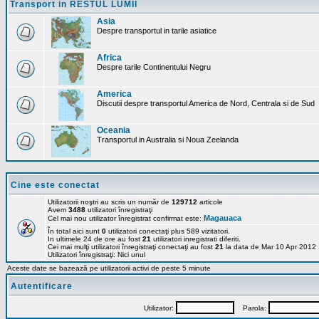
Transport in RESTUL LUMII
Asia
Despre transportul in tarile asiatice
Africa
Despre tarile Continentului Negru
America
Discutii despre transportul America de Nord, Centrala si de Sud
Oceania
Transportul in Australia si Noua Zeelanda
Cine este conectat
Utilizatorii noştri au scris un număr de
129712
articole
Avem
3488
utilizatori înregistraţi
Magauaca
Cel mai nou utilizator înregistrat confirmat este:
În total aici sunt
0
utilizatori conectaţi plus 589 vizitatori.
In ultimele 24 de ore au fost
21
utilizatori inregistrati diferiti.
Cei mai mulţi utilizatori înregistraţi conectaţi au fost
21
la data de Mar 10 Apr 2012
Utilizatori înregistraţi: Nici unul
Aceste date se bazează pe utilizatorii activi de peste 5 minute
Autentificare
Utilizator:
Parola: