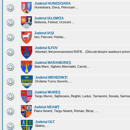
Judetul HUNEDOARA
Hunedoara, Deva, Petrosani ...
Judetul IALOMIŢA
Slobozia, Fetesti, Urziceni ...
Judetul IAŞI
Iasi, Pascani, Harlau...
Judetul ILFOV
Voluntari; linii preorasenesti RATB... (Discutii despre autobuze preo
Judetul MARAMUREŞ
Baia Mare, Sighetu Marmatiei, Cavnic...
Judetul MEHEDINŢI
Drobeta-Turnu Severin, ...
Judetul MUREŞ
Targu Mures, Sighisoara, Reghin, Ludus, Tarnaveni, Sovata, Sarmas
Judetul NEAMŢ
Piatra Neamt, Targu Neamt, Roman, Bicaz, ...
Judetul OLT
Slatina, ...