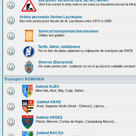
Bucuresti: Infrastructura. lucrari, devieri
Vom fi la curent in timp real cu tot ceea ce inseamna lucrari la infr
Arhiva personala Serban Lacriteanu
Aici vom posta poze facute de dl. Lacriteanu intre 1974 si 1986
Istoricul transportului bucurestean
Oldies but goldies
Tarife, bilete, validatoare
Tot ce tine de plata calatoriei cu mijloacele de transport ale RATB
Diverse (Bucuresti)
De toate pentru toti - subiecte ce nu-si au locul in celelalte sectiun
Transport ROMANIA
Judetul ALBA
Alba Iulia, Aiud, Blaj, Cugir, Sebes ...
Judetul ARAD
Arad, Sageata Verde (Arad - Ghioroc), Lipova, ...
Judetul ARGEŞ
Pitesti, Mioveni, Curtea de Arges, Campulung Muscel, ...
Judetul BACĂU