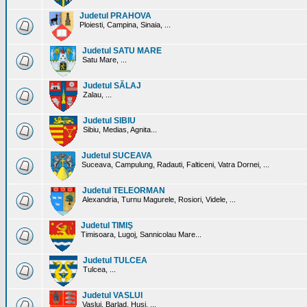
Judetul PRAHOVA
Ploiesti, Campina, Sinaia, ...
Judetul SATU MARE
Satu Mare, ...
Judetul SĂLAJ
Zalau, ...
Judetul SIBIU
Sibiu, Medias, Agnita...
Judetul SUCEAVA
Suceava, Campulung, Radauti, Falticeni, Vatra Dornei, ...
Judetul TELEORMAN
Alexandria, Turnu Magurele, Rosiori, Videle, ...
Judetul TIMIŞ
Timisoara, Lugoj, Sannicolau Mare...
Judetul TULCEA
Tulcea, ...
Judetul VASLUI
Vaslui, Barlad, Husi, ...