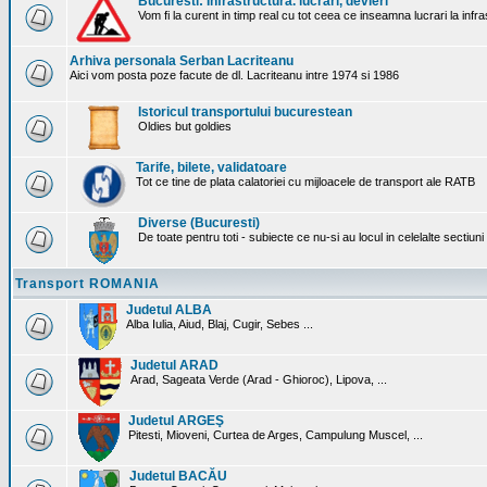
Bucuresti: Infrastructura. lucrari, devieri
Vom fi la curent in timp real cu tot ceea ce inseamna lucrari la infr
Arhiva personala Serban Lacriteanu
Aici vom posta poze facute de dl. Lacriteanu intre 1974 si 1986
Istoricul transportului bucurestean
Oldies but goldies
Tarife, bilete, validatoare
Tot ce tine de plata calatoriei cu mijloacele de transport ale RATB
Diverse (Bucuresti)
De toate pentru toti - subiecte ce nu-si au locul in celelalte sectiun
Transport ROMANIA
Judetul ALBA
Alba Iulia, Aiud, Blaj, Cugir, Sebes ...
Judetul ARAD
Arad, Sageata Verde (Arad - Ghioroc), Lipova, ...
Judetul ARGEŞ
Pitesti, Mioveni, Curtea de Arges, Campulung Muscel, ...
Judetul BACĂU