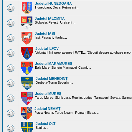
Judetul HUNEDOARA
Hunedoara, Deva, Petrosani ...
Judetul IALOMIŢA
Slobozia, Fetesti, Urziceni ...
Judetul IAŞI
Iasi, Pascani, Harlau...
Judetul ILFOV
Voluntari; linii preorasenesti RATB... (Discutii despre autobuze preo
Judetul MARAMUREŞ
Baia Mare, Sighetu Marmatiei, Cavnic...
Judetul MEHEDINŢI
Drobeta-Turnu Severin, ...
Judetul MUREŞ
Targu Mures, Sighisoara, Reghin, Ludus, Tarnaveni, Sovata, Sarmas
Judetul NEAMŢ
Piatra Neamt, Targu Neamt, Roman, Bicaz, ...
Judetul OLT
Slatina, ...