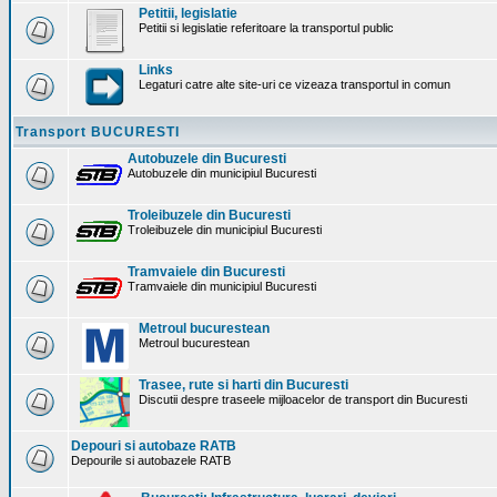
Petitii, legislatie
Petitii si legislatie referitoare la transportul public
Links
Legaturi catre alte site-uri ce vizeaza transportul in comun
Transport BUCURESTI
Autobuzele din Bucuresti
Autobuzele din municipiul Bucuresti
Troleibuzele din Bucuresti
Troleibuzele din municipiul Bucuresti
Tramvaiele din Bucuresti
Tramvaiele din municipiul Bucuresti
Metroul bucurestean
Metroul bucurestean
Trasee, rute si harti din Bucuresti
Discutii despre traseele mijloacelor de transport din Bucuresti
Depouri si autobaze RATB
Depourile si autobazele RATB