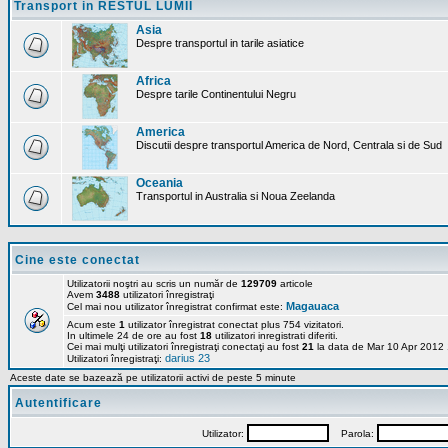
Transport in RESTUL LUMII
Asia
Despre transportul in tarile asiatice
Africa
Despre tarile Continentului Negru
America
Discutii despre transportul America de Nord, Centrala si de Sud
Oceania
Transportul in Australia si Noua Zeelanda
Cine este conectat
Utilizatorii noştri au scris un număr de
129709
articole
Avem
3488
utilizatori înregistraţi
Magauaca
Cel mai nou utilizator înregistrat confirmat este:
Acum este
1
utilizator înregistrat conectat plus 754 vizitatori.
In ultimele 24 de ore au fost
18
utilizatori inregistrati diferiti.
Cei mai mulţi utilizatori înregistraţi conectaţi au fost
21
la data de Mar 10 Apr 2012
darius 23
Utilizatori înregistraţi:
Aceste date se bazează pe utilizatorii activi de peste 5 minute
Autentificare
Utilizator:
Parola: