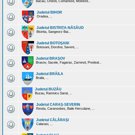
Bacau, Onesti, Comanesti, Moinesti...
Judetul BIHOR
Oradea, ...
Judetul BISTRIŢA-NĂSĂUD
Bistrita, Sangeorz-Bai...
Judetul BOTOŞANI
Botosani, Dorohoi, Saveni, ...
Judetul BRAŞOV
Brasov, Sacele, Fagaras, Zarnesti, Predeal...
Judetul BRĂILA
Braila, ...
Judetul BUZĂU
Buzau, Ramnicu Sarat, ...
Judetul CARAŞ-SEVERIN
Resita, Caransebes, Baile Herculane, ...
Judetul CĂLĂRAŞI
Calarasi, ...