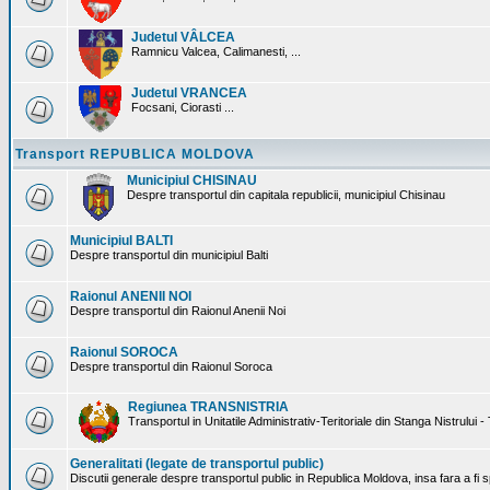
Judetul VÂLCEA
Ramnicu Valcea, Calimanesti, ...
Judetul VRANCEA
Focsani, Ciorasti ...
Transport REPUBLICA MOLDOVA
Municipiul CHISINAU
Despre transportul din capitala republicii, municipiul Chisinau
Municipiul BALTI
Despre transportul din municipiul Balti
Raionul ANENII NOI
Despre transportul din Raionul Anenii Noi
Raionul SOROCA
Despre transportul din Raionul Soroca
Regiunea TRANSNISTRIA
Transportul in Unitatile Administrativ-Teritoriale din Stanga Nistrului -
Generalitati (legate de transportul public)
Discutii generale despre transportul public in Republica Moldova, insa fara a fi s