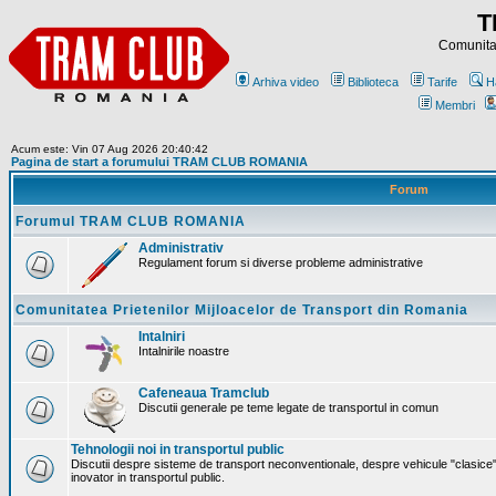
T
Comunitat
Arhiva video
Biblioteca
Tarife
H
Membri
Acum este: Vin 07 Aug 2026 20:40:42
Pagina de start a forumului TRAM CLUB ROMANIA
Forum
Forumul TRAM CLUB ROMANIA
Administrativ
Regulament forum si diverse probleme administrative
Comunitatea Prietenilor Mijloacelor de Transport din Romania
Intalniri
Intalnirile noastre
Cafeneaua Tramclub
Discutii generale pe teme legate de transportul in comun
Tehnologii noi in transportul public
Discutii despre sisteme de transport neconventionale, despre vehicule "clasice"
inovator in transportul public.