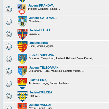
Judetul PRAHOVA
Ploiesti, Campina, Sinaia, ...
Judetul SATU MARE
Satu Mare, ...
Judetul SĂLAJ
Zalau, ...
Judetul SIBIU
Sibiu, Medias, Agnita...
Judetul SUCEAVA
Suceava, Campulung, Radauti, Falticeni, Vatra Dornei, ...
Judetul TELEORMAN
Alexandria, Turnu Magurele, Rosiori, Videle, ...
Judetul TIMIŞ
Timisoara, Lugoj, Sannicolau Mare...
Judetul TULCEA
Tulcea, ...
Judetul VASLUI
Vaslui, Barlad, Husi, ...