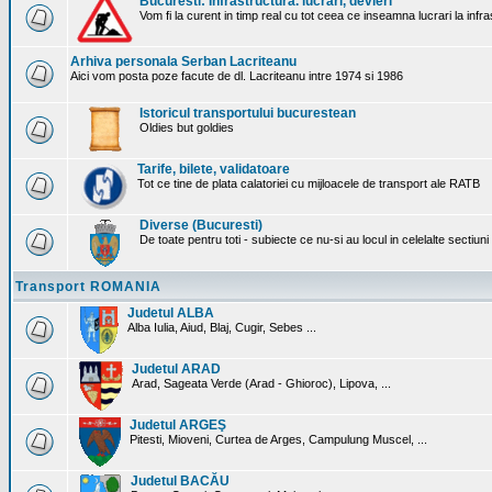
Bucuresti: Infrastructura. lucrari, devieri
Vom fi la curent in timp real cu tot ceea ce inseamna lucrari la infr
Arhiva personala Serban Lacriteanu
Aici vom posta poze facute de dl. Lacriteanu intre 1974 si 1986
Istoricul transportului bucurestean
Oldies but goldies
Tarife, bilete, validatoare
Tot ce tine de plata calatoriei cu mijloacele de transport ale RATB
Diverse (Bucuresti)
De toate pentru toti - subiecte ce nu-si au locul in celelalte sectiun
Transport ROMANIA
Judetul ALBA
Alba Iulia, Aiud, Blaj, Cugir, Sebes ...
Judetul ARAD
Arad, Sageata Verde (Arad - Ghioroc), Lipova, ...
Judetul ARGEŞ
Pitesti, Mioveni, Curtea de Arges, Campulung Muscel, ...
Judetul BACĂU