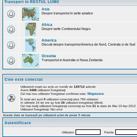
Transport in RESTUL LUMII
Asia
Despre transportul in tarile asiatice
Africa
Despre tarile Continentului Negru
America
Discutii despre transportul America de Nord, Centrala si de Sud
Oceania
Transportul in Australia si Noua Zeelanda
Cine este conectat
Utilizatorii noştri au scris un număr de
129712
articole
Avem
3488
utilizatori înregistraţi
Magauaca
Cel mai nou utilizator înregistrat confirmat este:
În total aici sunt
0
utilizatori conectaţi plus 794 vizitatori.
In ultimele 24 de ore au fost
26
utilizatori inregistrati diferiti.
Cei mai mulţi utilizatori înregistraţi conectaţi au fost
21
la data de Mar 10 Apr 2012
Utilizatori înregistraţi: Nici unul
Aceste date se bazează pe utilizatorii activi de peste 5 minute
Autentificare
Utilizator:
Parola: