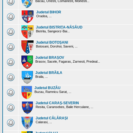
Bacau, Onesti, Comanesti, Moinesti...
Judetul BIHOR
Oradea, ...
Judetul BISTRIŢA-NĂSĂUD
Bistrita, Sangeorz-Bai...
Judetul BOTOŞANI
Botosani, Dorohoi, Saveni, ...
Judetul BRAŞOV
Brasov, Sacele, Fagaras, Zarnesti, Predeal...
Judetul BRĂILA
Braila, ...
Judetul BUZĂU
Buzau, Ramnicu Sarat, ...
Judetul CARAŞ-SEVERIN
Resita, Caransebes, Baile Herculane, ...
Judetul CĂLĂRAŞI
Calarasi, ...