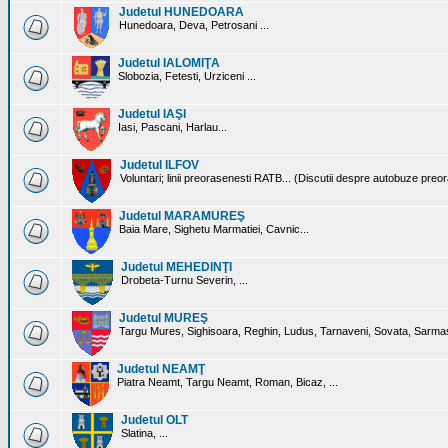
Judetul HUNEDOARA
Hunedoara, Deva, Petrosani ...
Judetul IALOMIŢA
Slobozia, Fetesti, Urziceni ...
Judetul IAŞI
Iasi, Pascani, Harlau...
Judetul ILFOV
Voluntari; linii preorasenesti RATB... (Discutii despre autobuze preo
Judetul MARAMUREŞ
Baia Mare, Sighetu Marmatiei, Cavnic...
Judetul MEHEDINŢI
Drobeta-Turnu Severin, ...
Judetul MUREŞ
Targu Mures, Sighisoara, Reghin, Ludus, Tarnaveni, Sovata, Sarmas
Judetul NEAMŢ
Piatra Neamt, Targu Neamt, Roman, Bicaz, ...
Judetul OLT
Slatina, ...