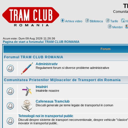
T
Comunitat
Arhiva video
Biblioteca
Tarife
H
Membri
Acum este: Dum 09 Aug 2026 11:26:36
Pagina de start a forumului TRAM CLUB ROMANIA
Forum
Forumul TRAM CLUB ROMANIA
Administrativ
Regulament forum si diverse probleme administrative
Comunitatea Prietenilor Mijloacelor de Transport din Romania
Intalniri
Intalnirile noastre
Cafeneaua Tramclub
Discutii generale pe teme legate de transportul in comun
Tehnologii noi in transportul public
Discutii despre sisteme de transport neconventionale, despre vehicule "clasice"
inovator in transportul public.