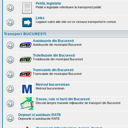
Petitii, legislatie
Petitii si legislatie referitoare la transportul public
Links
Legaturi catre alte site-uri ce vizeaza transportul in comun
Transport BUCURESTI
Autobuzele din Bucuresti
Autobuzele din municipiul Bucuresti
Troleibuzele din Bucuresti
Troleibuzele din municipiul Bucuresti
Tramvaiele din Bucuresti
Tramvaiele din municipiul Bucuresti
Metroul bucurestean
Metroul bucurestean
Trasee, rute si harti din Bucuresti
Discutii despre traseele mijloacelor de transport din Bucuresti
Depouri si autobaze RATB
Depourile si autobazele RATB