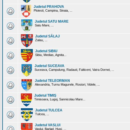
Judetul PRAHOVA
Ploiesti, Campina, Sinaia, ...
Judetul SATU MARE
Satu Mare, ...
Judetul SĂLAJ
Zalau, ...
Judetul SIBIU
Sibiu, Medias, Agnita...
Judetul SUCEAVA
Suceava, Campulung, Radauti, Falticeni, Vatra Dornei, ...
Judetul TELEORMAN
Alexandria, Turnu Magurele, Rosiori, Videle, ...
Judetul TIMIŞ
Timisoara, Lugoj, Sannicolau Mare...
Judetul TULCEA
Tulcea, ...
Judetul VASLUI
Vaslui, Barlad, Husi, ...