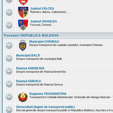
Judetul VÂLCEA
Ramnicu Valcea, Calimanesti, ...
Judetul VRANCEA
Focsani, Ciorasti ...
Transport REPUBLICA MOLDOVA
Municipiul CHISINAU
Despre transportul din capitala republicii, municipiul Chisinau
Municipiul BALTI
Despre transportul din municipiul Balti
Raionul ANENII NOI
Despre transportul din Raionul Anenii Noi
Raionul SOROCA
Despre transportul din Raionul Soroca
Regiunea TRANSNISTRIA
Transportul in Unitatile Administrativ-Teritoriale din Stanga Nistrului -
Generalitati (legate de transportul public)
Discutii generale despre transportul public in Republica Moldova, insa fara a fi s